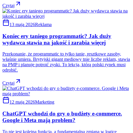
Czytaj
13 maja 2026
Reklama
Koniec ery taniego programmatic? Jak duży
wydawca stawia na jakość i zarabia więcej
Przekonanie, że programmatic to tylko tanie, resztkowe zasoby,
właśnie umiera. Brytyjski gigant mediowy tnie liczbę reklam, stawia
na PMP i planuje potroić zyski. To lekcja, którą polski rynek musi
odrobić.
Czytaj
12 maja 2026
Marketing
ChatGPT wchodzi do gry o budżety e-commerce.
Google i Meta mają problem?
To nie jest kolejna funkcja, a fundamentalna zmiana w logice