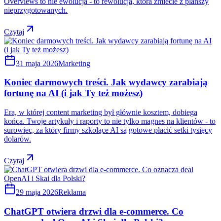
Overviews to nie ewolucja - to rewolucja, która zmiecie z planszy
nieprzygotowanych.
Czytaj
31 maja 2026
Marketing
Koniec darmowych treści. Jak wydawcy zarabiają
fortunę na AI (i jak Ty też możesz)
Era, w której content marketing był głównie kosztem, dobiega
końca. Twoje artykuły i raporty to nie tylko magnes na klientów - to
surowiec, za który firmy szkolące AI są gotowe płacić setki tysięcy
dolarów.
Czytaj
29 maja 2026
Reklama
ChatGPT otwiera drzwi dla e-commerce. Co