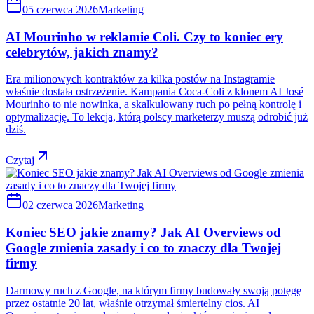
05 czerwca 2026
Marketing
AI Mourinho w reklamie Coli. Czy to koniec ery
celebrytów, jakich znamy?
Era milionowych kontraktów za kilka postów na Instagramie
właśnie dostała ostrzeżenie. Kampania Coca-Coli z klonem AI José
Mourinho to nie nowinka, a skalkulowany ruch po pełną kontrolę i
optymalizację. To lekcja, którą polscy marketerzy muszą odrobić już
dziś.
Czytaj
02 czerwca 2026
Marketing
Koniec SEO jakie znamy? Jak AI Overviews od
Google zmienia zasady i co to znaczy dla Twojej
firmy
Darmowy ruch z Google, na którym firmy budowały swoją potęgę
przez ostatnie 20 lat, właśnie otrzymał śmiertelny cios. AI