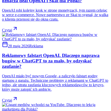
oznacza deal OpenAI i Skai dla Polski?
OpenAI robi kolejny krok w stronę monetyzacji, tym razem celując
w serce e-commerce. Nowe partnerstwo ze Skai to sygnał, że walka
o klienta przenosi się do okna czatu.
Czytaj
28 maja 2026
Reklama
Reklamowy falstart OpenAI. Dlaczego naprawa
bugów w ChatGPT to za mało, by odzyskać
zaufanie?
OpenAI miało być nowym Google, a zaliczyło falstart godny
startupu z garażu. Techniczne problemy z reklamami w ChatGPT to
jedno, ale utrata zaufania kluczowych reklamodawców to kryzys,
który może zatopić ich ambicje.
Czytaj