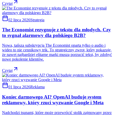
Czytaj
02 lipca 2026
Strategia
The Economist rezygnuje z tekstu dla młodych. Czy
to sygnał alarmowy dla polskiego B2B?
Nowa, tańsza subskrypcja The Economist oparta tylko o audio i
wideo to nie cennikowy trik. To strategiczny zwrot, który pokazuje,
że nawet najbardziej elitarne marki muszą porzucić tekst, by zdobyć
nowe pokolenie klientów.
Czytaj
01 lipca 2026
Reklama
Koniec darmowego AI? OpenAI buduje system
reklamowy, który rzuci wyzwanie Google i Meta
Nadchodzi tsunami, które może przewrócić stolik zajmowany przez