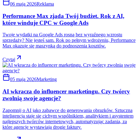
06 maja 2026
Reklama
Performance Max zjada Twój budżet. Rok z AI,
które winduje CPC w Google Ads
Twoje wydatki na Google Ads rosną bez wyraźnego wzrostu
sprzedaży? Nie jesteś sam. Rok po pełnym wdrożeniu, Performance
Max okazuje się maszynką do podnoszenia kosztów.
Czytaj
05 maja 2026
Marketing
AI wkracza do influencer marketingu. Czy twórcy
zwolnią swoje agencje?
Zapomnij o AI jako zabawce do generowania obrazków. Sztuczna
inteligencja staje się cichym wspólnikiem, analitykiem i asystentem
najlepszych twórców internetowych, automatyzując zadania, za
które agencje wystawiają drogie faktury.