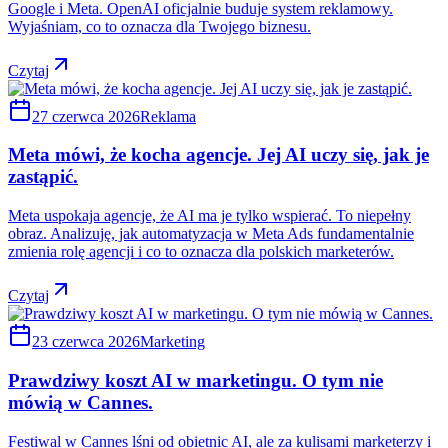
Google i Meta. OpenAI oficjalnie buduje system reklamowy.
Wyjaśniam, co to oznacza dla Twojego biznesu.
Czytaj
27 czerwca 2026
Reklama
Meta mówi, że kocha agencje. Jej AI uczy się, jak je
zastąpić.
Meta uspokaja agencje, że AI ma je tylko wspierać. To niepełny
obraz. Analizuję, jak automatyzacja w Meta Ads fundamentalnie
zmienia rolę agencji i co to oznacza dla polskich marketerów.
Czytaj
23 czerwca 2026
Marketing
Prawdziwy koszt AI w marketingu. O tym nie
mówią w Cannes.
Festiwal w Cannes lśni od obietnic AI, ale za kulisami marketerzy i