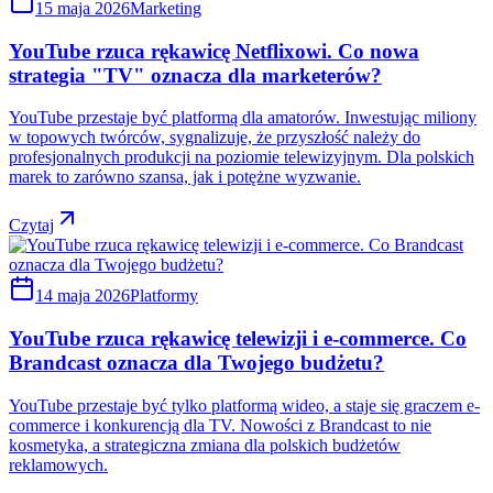
15 maja 2026
Marketing
YouTube rzuca rękawicę Netflixowi. Co nowa
strategia "TV" oznacza dla marketerów?
YouTube przestaje być platformą dla amatorów. Inwestując miliony
w topowych twórców, sygnalizuje, że przyszłość należy do
profesjonalnych produkcji na poziomie telewizyjnym. Dla polskich
marek to zarówno szansa, jak i potężne wyzwanie.
Czytaj
14 maja 2026
Platformy
YouTube rzuca rękawicę telewizji i e-commerce. Co
Brandcast oznacza dla Twojego budżetu?
YouTube przestaje być tylko platformą wideo, a staje się graczem e-
commerce i konkurencją dla TV. Nowości z Brandcast to nie
kosmetyka, a strategiczna zmiana dla polskich budżetów
reklamowych.