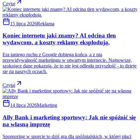
Czytaj
15 lipca 2026
Reklama
Koniec internetu jaki znamy? AI odcina tlen
wydawcom, a koszty reklamy eksplodują.
Era taniego ruchu z Google dobiega końca, a z nią
przewidywalność marketingu w otwartym internecie. Najnowsze,
szokujące dane pokazują, że to nie jest odległa przyszłość - to dzieje
się na naszych oczach.
Czytaj
14 lipca 2026
Marketing
Ally Bank i marketing sportowy: Jak nie spóźnić się
na własną imprezę
Sponsoring w sporcie to dziś gra dla spóźnialskich, w której płaci