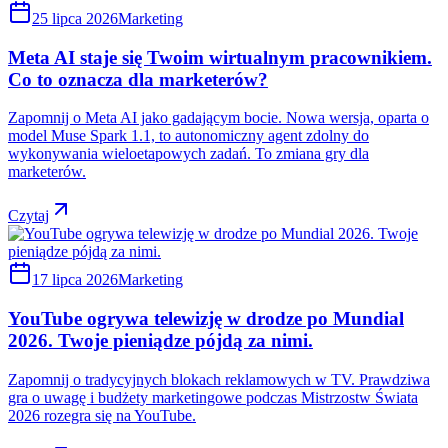
25 lipca 2026
Marketing
Meta AI staje się Twoim wirtualnym pracownikiem.
Co to oznacza dla marketerów?
Zapomnij o Meta AI jako gadającym bocie. Nowa wersja, oparta o
model Muse Spark 1.1, to autonomiczny agent zdolny do
wykonywania wieloetapowych zadań. To zmiana gry dla
marketerów.
Czytaj
17 lipca 2026
Marketing
YouTube ogrywa telewizję w drodze po Mundial
2026. Twoje pieniądze pójdą za nimi.
Zapomnij o tradycyjnych blokach reklamowych w TV. Prawdziwa
gra o uwagę i budżety marketingowe podczas Mistrzostw Świata
2026 rozegra się na YouTube.