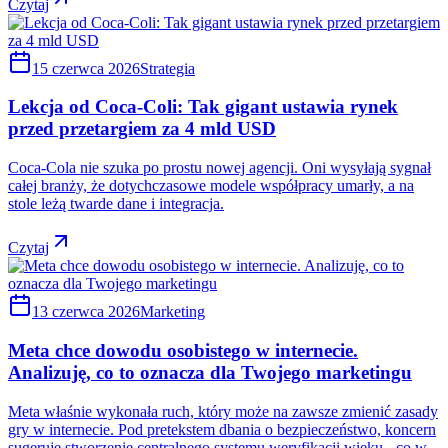
Czytaj
15 czerwca 2026
Strategia
Lekcja od Coca-Coli: Tak gigant ustawia rynek
przed przetargiem za 4 mld USD
Coca-Cola nie szuka po prostu nowej agencji. Oni wysyłają sygnał
całej branży, że dotychczasowe modele współpracy umarły, a na
stole leżą twarde dane i integracja.
Czytaj
13 czerwca 2026
Marketing
Meta chce dowodu osobistego w internecie.
Analizuję, co to oznacza dla Twojego marketingu
Meta właśnie wykonała ruch, który może na zawsze zmienić zasady
gry w internecie. Pod pretekstem dbania o bezpieczeństwo, koncern
sugeruje stworzenie centralnego systemu weryfikacji wieku - co w