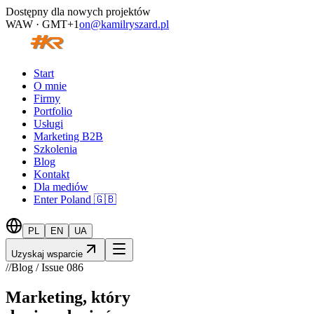
Dostępny dla nowych projektów
WAW · GMT+1
on@kamilryszard.pl
Start
O mnie
Firmy
Portfolio
Usługi
Marketing B2B
Szkolenia
Blog
Kontakt
Dla mediów
Enter Poland 🇬🇧
PL
EN
UA
Uzyskaj wsparcie
//
Blog / Issue
086
Marketing, który