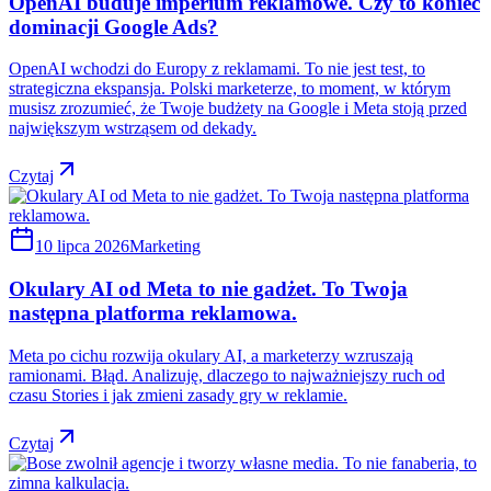
OpenAI buduje imperium reklamowe. Czy to koniec
dominacji Google Ads?
OpenAI wchodzi do Europy z reklamami. To nie jest test, to
strategiczna ekspansja. Polski marketerze, to moment, w którym
musisz zrozumieć, że Twoje budżety na Google i Meta stoją przed
największym wstrząsem od dekady.
Czytaj
10 lipca 2026
Marketing
Okulary AI od Meta to nie gadżet. To Twoja
następna platforma reklamowa.
Meta po cichu rozwija okulary AI, a marketerzy wzruszają
ramionami. Błąd. Analizuję, dlaczego to najważniejszy ruch od
czasu Stories i jak zmieni zasady gry w reklamie.
Czytaj