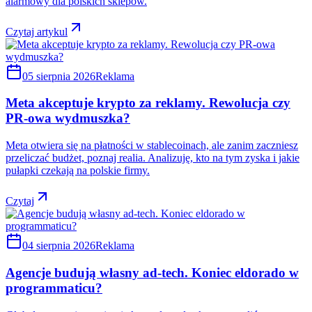
alarmowy dla polskich sklepów.
Czytaj artykul
05 sierpnia 2026
Reklama
Meta akceptuje krypto za reklamy. Rewolucja czy
PR-owa wydmuszka?
Meta otwiera się na płatności w stablecoinach, ale zanim zaczniesz
przeliczać budżet, poznaj realia. Analizuję, kto na tym zyska i jakie
pułapki czekają na polskie firmy.
Czytaj
04 sierpnia 2026
Reklama
Agencje budują własny ad-tech. Koniec eldorado w
programmaticu?