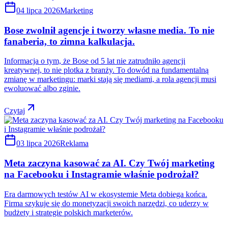
04 lipca 2026
Marketing
Bose zwolnił agencje i tworzy własne media. To nie
fanaberia, to zimna kalkulacja.
Informacja o tym, że Bose od 5 lat nie zatrudniło agencji
kreatywnej, to nie plotka z branży. To dowód na fundamentalną
zmianę w marketingu: marki stają się mediami, a rola agencji musi
ewoluować albo zginie.
Czytaj
03 lipca 2026
Reklama
Meta zaczyna kasować za AI. Czy Twój marketing
na Facebooku i Instagramie właśnie podrożał?
Era darmowych testów AI w ekosystemie Meta dobiega końca.
Firma szykuje się do monetyzacji swoich narzędzi, co uderzy w
budżety i strategie polskich marketerów.