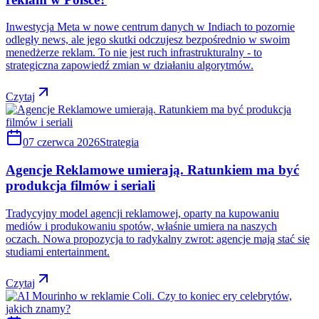
Inwestycja Meta w nowe centrum danych w Indiach to pozornie
odległy news, ale jego skutki odczujesz bezpośrednio w swoim
menedżerze reklam. To nie jest ruch infrastrukturalny - to
strategiczna zapowiedź zmian w działaniu algorytmów.
Czytaj
07 czerwca 2026
Strategia
Agencje Reklamowe umierają. Ratunkiem ma być
produkcja filmów i seriali
Tradycyjny model agencji reklamowej, oparty na kupowaniu
mediów i produkowaniu spotów, właśnie umiera na naszych
oczach. Nowa propozycja to radykalny zwrot: agencje mają stać się
studiami entertainment.
Czytaj