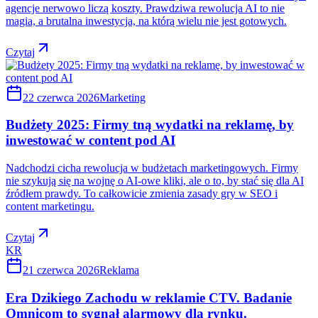
agencje nerwowo liczą koszty. Prawdziwa rewolucja AI to nie
magia, a brutalna inwestycja, na którą wielu nie jest gotowych.
Czytaj
22 czerwca 2026
Marketing
Budżety 2025: Firmy tną wydatki na reklamę, by
inwestować w content pod AI
Nadchodzi cicha rewolucja w budżetach marketingowych. Firmy
nie szykują się na wojnę o AI-owe kliki, ale o to, by stać się dla AI
źródłem prawdy. To całkowicie zmienia zasady gry w SEO i
content marketingu.
Czytaj
KR
21 czerwca 2026
Reklama
Era Dzikiego Zachodu w reklamie CTV. Badanie
Omnicom to sygnał alarmowy dla rynku.