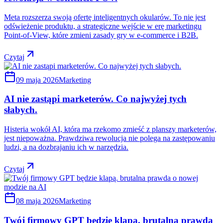
Meta rozszerza swoją ofertę inteligentnych okularów. To nie jest
odświeżenie produktu, a strategiczne wejście w erę marketingu
Point-of-View, które zmieni zasady gry w e-commerce i B2B.
Czytaj
09 maja 2026
Marketing
AI nie zastąpi marketerów. Co najwyżej tych
słabych.
Histeria wokół AI, która ma rzekomo zmieść z planszy marketerów,
jest niepoważna. Prawdziwa rewolucja nie polega na zastępowaniu
ludzi, a na dozbrajaniu ich w narzędzia.
Czytaj
08 maja 2026
Marketing
Twój firmowy GPT będzie klapą. brutalna prawda