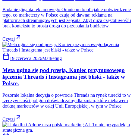
Badanie giganta reklamowego Omnicom to oficjalne potwierdzenie
tego, co marketerzy w Polsce czują od dawna: reklama na
platformach streamingowych jest zepsuta. Zbyt duża częstotliwość i
brak kontekstu to prosta droga do przepalania budżetów.
Czytaj
19 czerwca 2026
Marketing
Meta ugina się pod presją. Koniec przymusowego
łączenia Threads i Instagrama jest bliski - także w
Polsce.
Pozornie lokalna decyzja o powrocie Threads na rynek turecki to w
rzeczywistości poligon doświadczalny dla zmian, które niebawem
dotkną marketerów w całej Unii Europejskiej, w tym w Polsce.
Czytaj