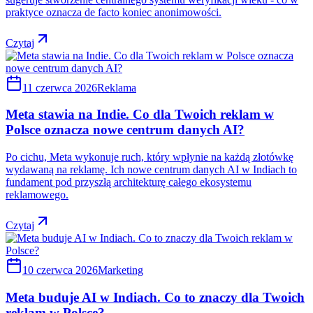
praktyce oznacza de facto koniec anonimowości.
Czytaj
11 czerwca 2026
Reklama
Meta stawia na Indie. Co dla Twoich reklam w
Polsce oznacza nowe centrum danych AI?
Po cichu, Meta wykonuje ruch, który wpłynie na każdą złotówkę
wydawaną na reklamę. Ich nowe centrum danych AI w Indiach to
fundament pod przyszłą architekturę całego ekosystemu
reklamowego.
Czytaj
10 czerwca 2026
Marketing
Meta buduje AI w Indiach. Co to znaczy dla Twoich
reklam w Polsce?