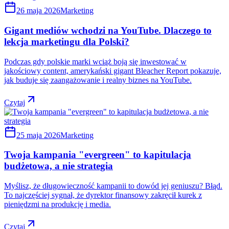
26 maja 2026
Marketing
Gigant mediów wchodzi na YouTube. Dlaczego to
lekcja marketingu dla Polski?
Podczas gdy polskie marki wciąż boją się inwestować w
jakościowy content, amerykański gigant Bleacher Report pokazuje,
jak buduje się zaangażowanie i realny biznes na YouTube.
Czytaj
25 maja 2026
Marketing
Twoja kampania "evergreen" to kapitulacja
budżetowa, a nie strategia
Myślisz, że długowieczność kampanii to dowód jej geniuszu? Błąd.
To najczęściej sygnał, że dyrektor finansowy zakręcił kurek z
pieniędzmi na produkcję i media.
Czytaj