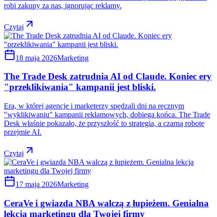
robi zakupy za nas, ignorując reklamy.
Czytaj
18 maja 2026
Marketing
The Trade Desk zatrudnia AI od Claude. Koniec ery
"przeklikiwania" kampanii jest bliski.
Era, w której agencje i marketerzy spędzali dni na ręcznym
"wyklikiwaniu" kampanii reklamowych, dobiega końca. The Trade
Desk właśnie pokazało, że przyszłość to strategia, a czarną robotę
przejmie AI.
Czytaj
17 maja 2026
Marketing
CeraVe i gwiazda NBA walczą z łupieżem. Genialna
lekcja marketingu dla Twojej firmy