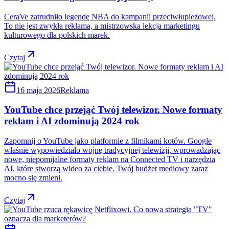
CeraVe zatrudniło legendę NBA do kampanii przeciwłupieżowej.
To nie jest zwykła reklama, a mistrzowska lekcja marketingu
kulturowego dla polskich marek.
Czytaj
16 maja 2026
Reklama
YouTube chce przejąć Twój telewizor. Nowe formaty
reklam i AI zdominują 2024 rok
Zapomnij o YouTube jako platformie z filmikami kotów. Google
właśnie wypowiedziało wojnę tradycyjnej telewizji, wprowadzając
nowe, niepomijalne formaty reklam na Connected TV i narzędzia
AI, które stworzą wideo za ciebie. Twój budżet mediowy zaraz
mocno się zmieni.
Czytaj