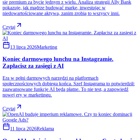
się premium za bycie jednym z wielu. Analiza strategii Ally Bank
pokazuje, jak mądrze budować markę, inwestując w
niedowartościowane aktywa, zanim zrobią to wszyscy inni.
Czytaj
13 lipca 2026
Marketing
Koniec darmowego lunchu na Instagramie.
Zapłacisz za zasięgi z AI
Era w pełni darmowych narzędzi na platformach
społecznościowych dobiega końca. Szef Instagrama to potwierdził:
zaawansowane funkcje AI będą płatne. To nie test, a zapowiedź
nowej ery w marketingu.
Czytaj
11 lipca 2026
Reklama