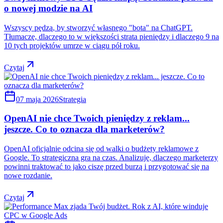
o nowej modzie na AI
Wszyscy pędzą, by stworzyć własnego "bota" na ChatGPT.
Tłumaczę, dlaczego to w większości strata pieniędzy i dlaczego 9 na
10 tych projektów umrze w ciągu pół roku.
Czytaj
07 maja 2026
Strategia
OpenAI nie chce Twoich pieniędzy z reklam...
jeszcze. Co to oznacza dla marketerów?
OpenAI oficjalnie odcina się od walki o budżety reklamowe z
Google. To strategiczna gra na czas. Analizuję, dlaczego marketerzy
powinni traktować to jako ciszę przed burzą i przygotować się na
nowe rozdanie.
Czytaj