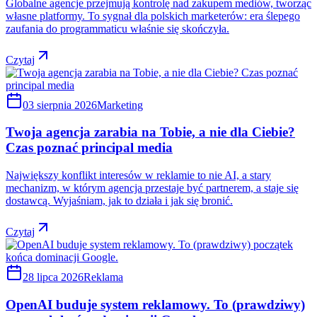
Globalne agencje przejmują kontrolę nad zakupem mediów, tworząc
własne platformy. To sygnał dla polskich marketerów: era ślepego
zaufania do programmaticu właśnie się skończyła.
Czytaj
03 sierpnia 2026
Marketing
Twoja agencja zarabia na Tobie, a nie dla Ciebie?
Czas poznać principal media
Największy konflikt interesów w reklamie to nie AI, a stary
mechanizm, w którym agencja przestaje być partnerem, a staje się
dostawcą. Wyjaśniam, jak to działa i jak się bronić.
Czytaj
28 lipca 2026
Reklama
OpenAI buduje system reklamowy. To (prawdziwy)