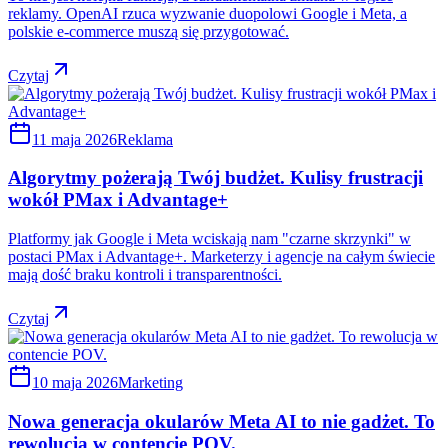
reklamy. OpenAI rzuca wyzwanie duopolowi Google i Meta, a
polskie e-commerce muszą się przygotować.
Czytaj
11 maja 2026
Reklama
Algorytmy pożerają Twój budżet. Kulisy frustracji
wokół PMax i Advantage+
Platformy jak Google i Meta wciskają nam "czarne skrzynki" w
postaci PMax i Advantage+. Marketerzy i agencje na całym świecie
mają dość braku kontroli i transparentności.
Czytaj
10 maja 2026
Marketing
Nowa generacja okularów Meta AI to nie gadżet. To
rewolucja w contencie POV.