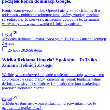
początek końca dominacji Google.
Koniec darmowego lunchu. OpenAI nie tylko po cichu myśli o
reklamach - publicznie rekrutuje ludzi, którzy zbudują machinę
sprzedażową. To pierwszy, namacalny dowód na to, że zmiana
warty na rynku wyszukiwania właśnie przyspiesza.
Czytaj
26 lipca 2026
Strategia
Wielka Reklama Umarła? Spokojnie, To Tylko
Zmiana Definicji Zasięgu
Wielkie, wizerunkowe kampanie wcale nie umierają, wbrew temu
co prognozuje część branży. Zmienia się jednak fundamentalnie
definicja „zasięgu” i sposób, w jaki mądry dyrektor marketingu
powinien alokować budżet.
Czytaj