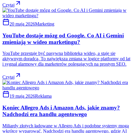
Czytaj
20 maja 2026
Marketing
YouTube dostaje mózg od Google. Co AI i Gemini
zmieniają w wideo marketingu?
YouTube przestaje być pasywną biblioteką wideo, a staje się
aktywnym doradcą. To największa zmiana w logice platformy od lat
i sygnał alarmowy dla marketerów polegających na prostym SEO.
Czytaj
19 maja 2026
Reklama
Koniec Allegro Ads i Amazon Ads, jakie znamy?
Nadchodzi era handlu agentowego
Miliardy złotych ładowane w Allegro Ads i podobne systemy mogą
wkrótce wyparować. Nadchodzi era handlu agentowego, gdzie AI