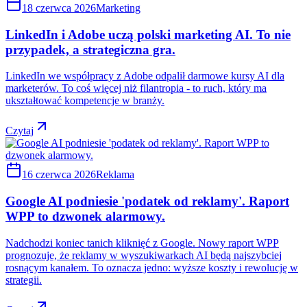
18 czerwca 2026
Marketing
LinkedIn i Adobe uczą polski marketing AI. To nie
przypadek, a strategiczna gra.
LinkedIn we współpracy z Adobe odpalił darmowe kursy AI dla
marketerów. To coś więcej niż filantropia - to ruch, który ma
ukształtować kompetencje w branży.
Czytaj
16 czerwca 2026
Reklama
Google AI podniesie 'podatek od reklamy'. Raport
WPP to dzwonek alarmowy.
Nadchodzi koniec tanich kliknięć z Google. Nowy raport WPP
prognozuje, że reklamy w wyszukiwarkach AI będą najszybciej
rosnącym kanałem. To oznacza jedno: wyższe koszty i rewolucję w
strategii.