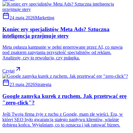
24 maja 2026
Marketing
Koniec ery specjalistów Meta Ads? Sztuczna
inteligencja przejmuje stery
Meta ogłasza kampanie w pełni generowane przez AI, co stawia
pod znakiem zapytania przyszłość specjalistów od reklam.
Analizuję, czy to rewolucja, czy pułapka.
Czytaj
23 maja 2026
Strategia
Google zamyka kurek z ruchem. Jak przetrwać erę
"zero-click"?
Jeśli Twoja firma żyje z ruchu z Google, mam złe wieści. Era, w
której SEO było gwarancją stałego napływu klientów, właśnie
dobiega końca. Wyjaśniam, co to oznacza i jak ratować biznes.