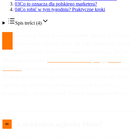
03
Co to oznacza dla polskiego marketera?
04
Co robić w tym tygodniu? Praktyczne kroki
Spis treści (
4
)
I
nwestycja Meta w nowe centrum danych w Indiach
to pozornie odległy news, ale jego skutki odczujesz
bezpośrednio w swoim menedżerze reklam. To, co
firma ogłosiła jako
partnerstwo z lokalnym gigantem
Reliance
, nie jest po prostu budową kolejnej serwerowni.
To strategiczny ruch na globalnej szachownicy AI, który
wpłynie na szybkość wdrażania nowych narzędzi i,
potencjalnie, na skuteczność Twoich kampanii w Polsce.
Co dokładnie ogłosiła Meta?