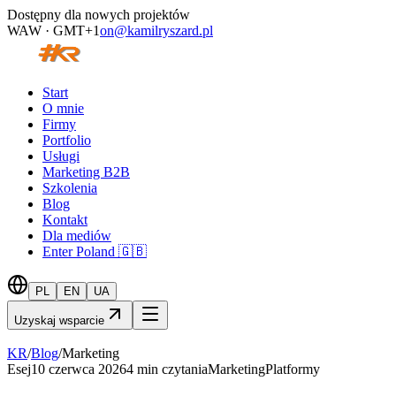
Dostępny dla nowych projektów
WAW · GMT+1
on@kamilryszard.pl
Start
O mnie
Firmy
Portfolio
Usługi
Marketing B2B
Szkolenia
Blog
Kontakt
Dla mediów
Enter Poland 🇬🇧
PL
EN
UA
Uzyskaj wsparcie
KR
/
Blog
/
Marketing
Esej
10 czerwca 2026
4
min czytania
Marketing
Platformy