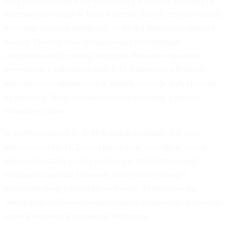
Meta poinformowała o zawarciu umowy z Reliance Industries na
dzierżawę pierwszego w Indiach centrum danych przystosowanego
do obsługi sztucznej inteligencji. To nie jest magazyn na zdjęcia z
wakacji. Mówimy o wyspecjalizowanej infrastrukturze,
zaprojektowanej do obsługi potężnych obciążeń związanych z
trenowaniem i wdrażaniem modeli AI. Partnerstwo z Reliance,
największym konglomeratem w Indiach, pokazuje skalę i powagę
tej inwestycji. To nie jest startupowy eksperyment, a potężny,
strategiczny sojusz.
W praktyce oznacza to, że Meta buduje regionalny hub mocy
obliczeniowej dla AI. Zamiast przetwarzać wszystko w swoich
głównych centrach w USA czy Europie, firma będzie mogła
obsługiwać zapytania i trenować modele bliżej jednego z
najszybciej rosnących rynków na świecie. To kluczowe dla
zmniejszenia opóźnień (latencji) i bardziej efektywnego skalowania
operacji związanych ze sztuczną inteligencją.