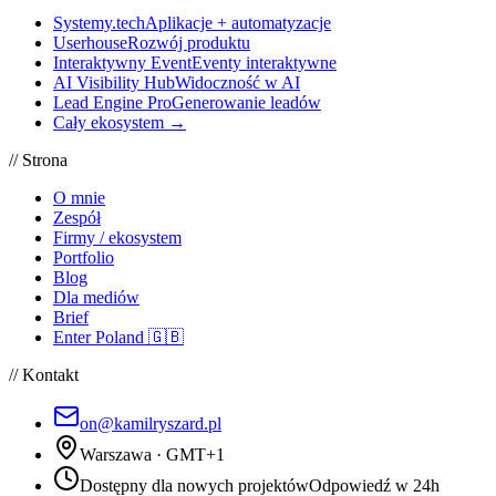
Systemy.tech
Aplikacje + automatyzacje
Userhouse
Rozwój produktu
Interaktywny Event
Eventy interaktywne
AI Visibility Hub
Widoczność w AI
Lead Engine Pro
Generowanie leadów
Cały ekosystem →
// Strona
O mnie
Zespół
Firmy / ekosystem
Portfolio
Blog
Dla mediów
Brief
Enter Poland 🇬🇧
// Kontakt
on@kamilryszard.pl
Warszawa · GMT+1
Dostępny dla nowych projektów
Odpowiedź w 24h