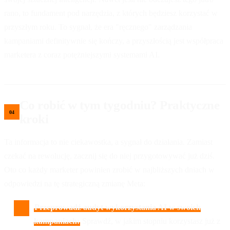
rano, to fundament pod narzędzia, z których będziesz korzystać w
przyszłym roku. To sygnał, że era "ręcznego" zarządzania
kampaniami definitywnie się kończy, a przyszłością jest współpraca
marketera z coraz potężniejszymi systemami AI.
Co robić w tym tygodniu? Praktyczne
kroki
Ta informacja to nie ciekawostka, a sygnał do działania. Zamiast
czekać na rewolucję, zacznij się do niej przygotowywać już dziś.
Oto co każdy marketer powinien zrobić w najbliższych dniach w
odpowiedzi na tę strategiczną zmianę Meta:
Przeprowadź audyt wykorzystania AI w swoich
kampaniach:
Sprawdź, w jakim stopniu korzystasz już z