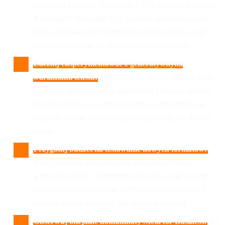
rozwiązań z rodziny Advantage+. Czy testujesz kampanie
Advantage+ Shopping? Czy używasz automatycznych
miejsc docelowych? Zidentyfikuj obszary, gdzie wciąż
polegasz wyłącznie na manualnych ustawieniach.
Zacznij eksperymentować z generatywnymi
wariantami tekstu:
Meta już teraz oferuje funkcje AI do
tworzenia alternatywnych nagłówków i tekstów reklam.
Zacznij ich używać systematycznie, by zrozumieć, jak
algorytm "myśli" i jakie propozycje generuje dla Twojej
branży.
Przygotuj budżet na testowanie nowych formatów:
Nowe, bardziej zaawansowane narzędzia AI będą
wymagały testów. Wyodrębnij niewielką część swojego
budżetu reklamowego (np. 5-10%) na eksperymenty z
nowymi typami kampanii, gdy tylko się pojawią.
Obserwuj oficjalne komunikaty Meta for Business:
Ta