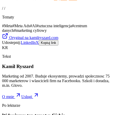
/ /
Tematy
#
Meta
#
Meta Ads
#
AI
#
sztuczna inteligencja
#
centrum
danych
#
marketing cyfrowy
Oryginal na kamilryszard.com
Udostepnij:
LinkedIn
X
Kopiuj link
KR
Tekst
Kamil Ryszard
Marketing od 2007. Buduje ekosystemy, prowadzi spolecznosc 75
000 marketerow i wlascicieli firm na Facebooku. Szkoli i doradza,
m.in. Glovo.
O mnie
Uslugi
Po lekturze