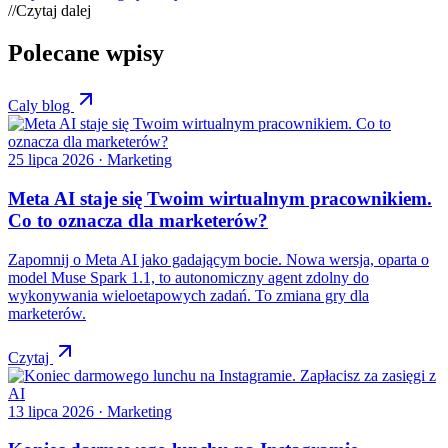
//
Czytaj dalej
Polecane wpisy
Caly blog
25 lipca 2026
· Marketing
Meta AI staje się Twoim wirtualnym pracownikiem.
Co to oznacza dla marketerów?
Zapomnij o Meta AI jako gadającym bocie. Nowa wersja, oparta o
model Muse Spark 1.1, to autonomiczny agent zdolny do
wykonywania wieloetapowych zadań. To zmiana gry dla
marketerów.
Czytaj
13 lipca 2026
· Marketing