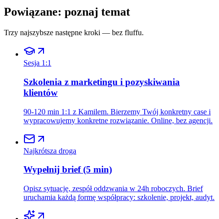
Powiązane: poznaj temat
Trzy najszybsze następne kroki — bez fluffu.
Sesja 1:1
Szkolenia z marketingu i pozyskiwania
klientów
90-120 min 1:1 z Kamilem. Bierzemy Twój konkretny case i
wypracowujemy konkretne rozwiązanie. Online, bez agencji.
Najkrótsza droga
Wypełnij brief (5 min)
Opisz sytuację, zespół oddzwania w 24h roboczych. Brief
uruchamia każdą formę współpracy: szkolenie, projekt, audyt.