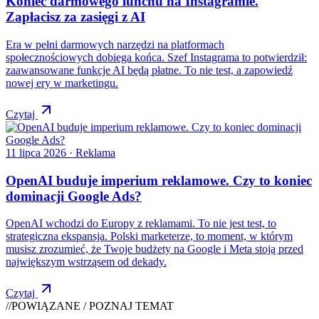
Koniec darmowego lunchu na Instagramie.
Zapłacisz za zasięgi z AI
Era w pełni darmowych narzędzi na platformach
społecznościowych dobiega końca. Szef Instagrama to potwierdził:
zaawansowane funkcje AI będą płatne. To nie test, a zapowiedź
nowej ery w marketingu.
Czytaj
11 lipca 2026
· Reklama
OpenAI buduje imperium reklamowe. Czy to koniec
dominacji Google Ads?
OpenAI wchodzi do Europy z reklamami. To nie jest test, to
strategiczna ekspansja. Polski marketerze, to moment, w którym
musisz zrozumieć, że Twoje budżety na Google i Meta stoją przed
największym wstrząsem od dekady.
Czytaj
//
POWIĄZANE / POZNAJ TEMAT