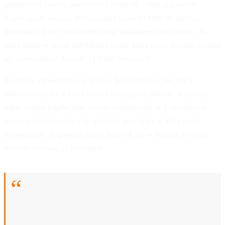
gigantyczny i wciąż nienasycony rynek dla usług cyfrowych.
Zapewnienie lokalnej infrastruktury pozwala Meta na głębszą
penetrację i lepsze zrozumienie tego unikalnego ekosystemu. To
także ukłon w stronę indyjskiego rządu, który coraz mocniej naciska
na "suwerenność danych" i lokalne inwestycje.
Po drugie, dywersyfikacja ryzyka. Koncentracja całej mocy
obliczeniowej AI w USA tworzy strategiczną słabość. Wystarczy
jedna zmiana regulacyjna, kryzys energetyczny w Kalifornii czy
napięcia handlowe, by cały globalny rozwój AI w Meta został
spowolniony. Regionalne huby, takie jak ten w Indiach, to polisa
ubezpieczeniowa na przyszłość.
To nie jest inwestycja w serwery, to inwestycja w
regionalną dominację AI. Meta buduje
"przedmurze" dla swoich operacji w Azji,