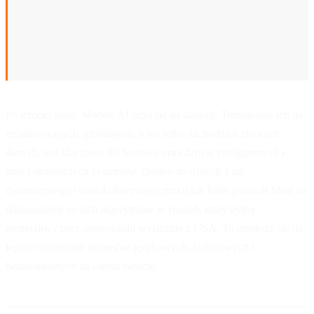
uniezależniając się od Doliny Krzemowej i
zabezpieczając łańcuch dostaw mocy
obliczeniowej na potrzeby przyszłych wojen
algorytmów.
Po trzecie, dane. Modele AI uczą się na danych. Trenowanie ich na
zróżnicowanych, globalnych, a nie tylko zachodnich zbiorach
danych, jest kluczowe dla budowy prawdziwie inteligentnych i
mniej stronniczych systemów. Dostęp do danych z tak
dynamicznego i wielokulturowego rynku jak Indie pozwoli Meta na
doskonalenie swoich algorytmów w sposób, który byłby
niemożliwy przy operowaniu wyłącznie z USA. To przełoży się na
lepsze rozumienie niuansów językowych, kulturowych i
behawioralnych na całym świecie.