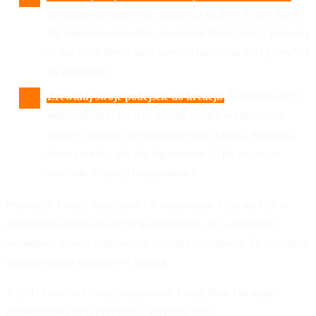
inwestycja to zapowiedź kolejnych ruchów. Ustaw alerty
lub regularnie sprawdzaj newsroom Meta, by być pierwszą
osobą, która dowie się o nowych narzędziach AI gotowych
do wdrożenia.
Zrewiduj swoje podejście do kreacji:
Zamiast tworzyć
jedną "idealną" kreację, zacznij myśleć w kategoriach
zasobów (assets). Przygotowuj różne zdjęcia, nagłówki,
teksty i wideo, aby dać algorytmom AI jak najwięcej
materiału do pracy i optymalizacji.
Przyszłość Twojej skuteczności w ekosystemie Meta nie leży w
znalezieniu jednego magicznego ustawienia, ale w umiejętnej
współpracy z coraz potężniejszą sztuczną inteligencją. Ta przyszłość
właśnie nabiera kształtów w Indiach.
A jeśli chcesz, żebyśmy przygotowali Twoją firmę i strategię
marketingową na tę przyszłość,
Wypełnij brief
.