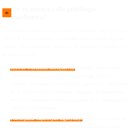
Co to oznacza dla polskiego
marketera?
Choć centrum danych powstaje tysiące kilometrów od Polski, jego
wpływ na Twoją codzienną pracę będzie bardziej namacalny, niż
myślisz. Oto bezpośrednie implikacje dla marketerów działających
na naszym rynku:
Szybsze wdrażanie narzędzi AI:
Globalnie rozproszona
infrastruktura oznacza, że Meta będzie mogła szybciej i
sprawniej wprowadzać nowe funkcje oparte na AI. Spodziewaj
się, że kolejne wersje Advantage+, narzędzia do generowania
kreacji czy automatyczne analizy pojawią się w Twoim panelu z
mniejszym opóźnieniem.
Potencjalnie mądrzejsze algorytmy:
Trenowanie modeli na
bardziej zróżnicowanych danych z rynku indyjskiego może