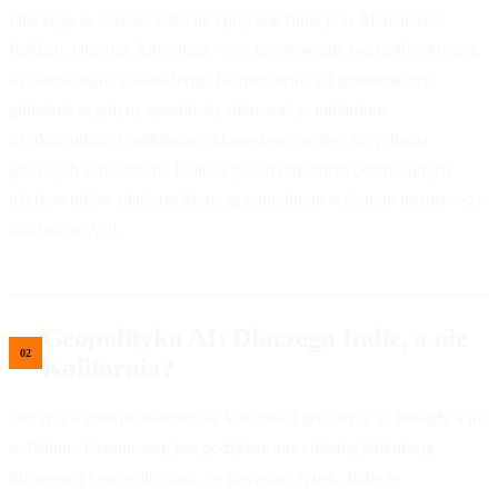
Dlaczego to ważne? Obecne i przyszłe funkcje w Menedżerze
Reklam, takie jak Advantage+ czy generowanie wariantów kreacji,
są ekstremalnie zasobożerne. Rozproszenie tej infrastruktury
globalnie to jedyny sposób, by oferować je miliardom
użytkowników i milionom reklamodawców bez zapychania
głównych serwerowni. Indie, z ponad miliardem potencjalnych
użytkowników platform Meta, są naturalnym wyborem na pierwszy
taki hub w Azji.
Geopolityka AI: Dlaczego Indie, a nie
Kalifornia?
Decyzja o umiejscowieniu tak kluczowej inwestycji w Indiach, a nie
w Dolinie Krzemowej, jest podyktowana chłodną kalkulacją
biznesową i geopolityczną. Po pierwsze, rynek. Indie to