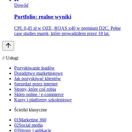
Dowód
Portfolio: realne wyniki
CPL 0,45 zł w OZE, ROAS x40 w premium D2C. Pełne
case studies marek, które prowadziłem przez 18 lat.
// Usługi
Pozyskiwanie leadów
Doradztwo marketingowe
Jak pozyskiwać klientów
Sprzedaż przez internet
Strony, które coś robią
Sklep online / e-commerce
Kursy i platformy szkoleniowe
Ścieżki klasyczne
01
Marketing 360
02
Social media
03
Strony i aplikacje