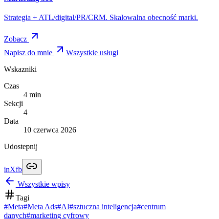
Strategia + ATL/digital/PR/CRM. Skalowalna obecność marki.
Zobacz
Napisz do mnie
Wszystkie usługi
Wskazniki
Czas
4
min
Sekcji
4
Data
10 czerwca 2026
Udostepnij
in
X
fb
Wszystkie wpisy
Tagi
#
Meta
#
Meta Ads
#
AI
#
sztuczna inteligencja
#
centrum
danych
#
marketing cyfrowy