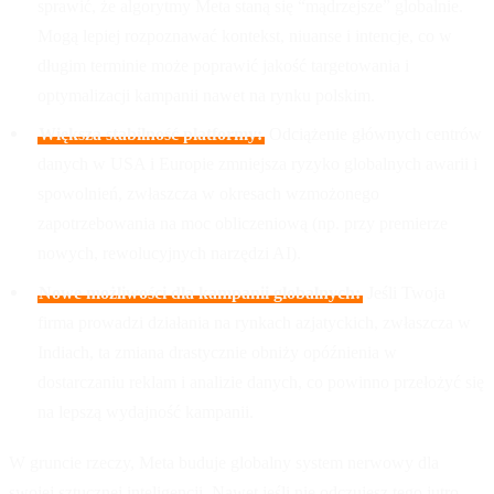
sprawić, że algorytmy Meta staną się “mądrzejsze” globalnie.
Mogą lepiej rozpoznawać kontekst, niuanse i intencje, co w
długim terminie może poprawić jakość targetowania i
optymalizacji kampanii nawet na rynku polskim.
Większa stabilność platformy:
Odciążenie głównych centrów
danych w USA i Europie zmniejsza ryzyko globalnych awarii i
spowolnień, zwłaszcza w okresach wzmożonego
zapotrzebowania na moc obliczeniową (np. przy premierze
nowych, rewolucyjnych narzędzi AI).
Nowe możliwości dla kampanii globalnych:
Jeśli Twoja
firma prowadzi działania na rynkach azjatyckich, zwłaszcza w
Indiach, ta zmiana drastycznie obniży opóźnienia w
dostarczaniu reklam i analizie danych, co powinno przełożyć się
na lepszą wydajność kampanii.
W gruncie rzeczy, Meta buduje globalny system nerwowy dla
swojej sztucznej inteligencji. Nawet jeśli nie odczujesz tego jutro