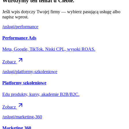
Wdrożymy ten temat u Ciebie.
Jeśli wpis dotyczy Twojej firmy — wybierz pasującą usługę albo
napisz wprost.
/uslugi/
performance
Performance Ads
Meta, Google, TikTok. Niski CPL, wysoki ROAS.
Zobacz
/uslugi/
platformy-szkoleniowe
Platformy szkoleniowe
Edu produkty, kursy, akademie B2B/B2C.
Zobacz
/uslugi/
marketing-360
Marketing 360