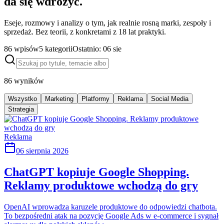
da się wdrożyć.
Eseje, rozmowy i analizy o tym, jak realnie rosną marki, zespoły i
sprzedaż. Bez teorii, z konkretami z 18 lat praktyki.
86
wpisów
5
kategorii
Ostatnio:
06 sie
86
wyników
Wszystko
Marketing
Platformy
Reklama
Social Media
Strategia
Reklama
06 sierpnia 2026
ChatGPT kopiuje Google Shopping.
Reklamy produktowe wchodzą do gry
OpenAI wprowadza karuzele produktowe do odpowiedzi chatbota.
To bezpośredni atak na pozycję Google Ads w e-commerce i sygnał