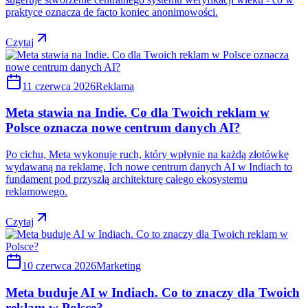
praktyce oznacza de facto koniec anonimowości.
Czytaj
11 czerwca 2026
Reklama
Meta stawia na Indie. Co dla Twoich reklam w
Polsce oznacza nowe centrum danych AI?
Po cichu, Meta wykonuje ruch, który wpłynie na każdą złotówkę
wydawaną na reklamę. Ich nowe centrum danych AI w Indiach to
fundament pod przyszłą architekturę całego ekosystemu
reklamowego.
Czytaj
10 czerwca 2026
Marketing
Meta buduje AI w Indiach. Co to znaczy dla Twoich
reklam w Polsce?