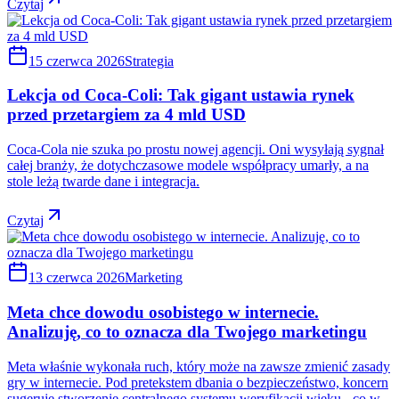
Czytaj
15 czerwca 2026
Strategia
Lekcja od Coca-Coli: Tak gigant ustawia rynek
przed przetargiem za 4 mld USD
Coca-Cola nie szuka po prostu nowej agencji. Oni wysyłają sygnał
całej branży, że dotychczasowe modele współpracy umarły, a na
stole leżą twarde dane i integracja.
Czytaj
13 czerwca 2026
Marketing
Meta chce dowodu osobistego w internecie.
Analizuję, co to oznacza dla Twojego marketingu
Meta właśnie wykonała ruch, który może na zawsze zmienić zasady
gry w internecie. Pod pretekstem dbania o bezpieczeństwo, koncern
sugeruje stworzenie centralnego systemu weryfikacji wieku - co w