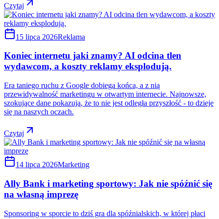
Czytaj
15 lipca 2026
Reklama
Koniec internetu jaki znamy? AI odcina tlen
wydawcom, a koszty reklamy eksplodują.
Era taniego ruchu z Google dobiega końca, a z nią
przewidywalność marketingu w otwartym internecie. Najnowsze,
szokujące dane pokazują, że to nie jest odległa przyszłość - to dzieje
się na naszych oczach.
Czytaj
14 lipca 2026
Marketing
Ally Bank i marketing sportowy: Jak nie spóźnić się
na własną imprezę
Sponsoring w sporcie to dziś gra dla spóźnialskich, w której płaci