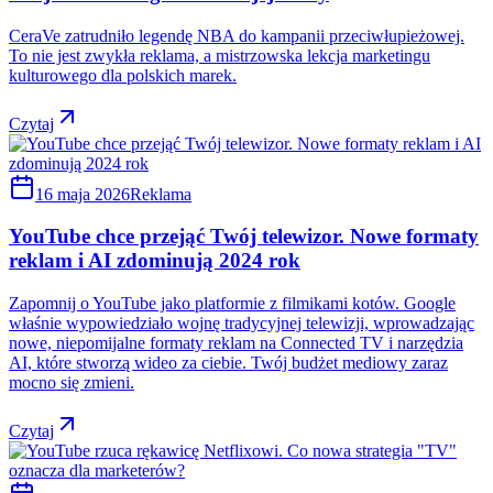
CeraVe zatrudniło legendę NBA do kampanii przeciwłupieżowej.
To nie jest zwykła reklama, a mistrzowska lekcja marketingu
kulturowego dla polskich marek.
Czytaj
16 maja 2026
Reklama
YouTube chce przejąć Twój telewizor. Nowe formaty
reklam i AI zdominują 2024 rok
Zapomnij o YouTube jako platformie z filmikami kotów. Google
właśnie wypowiedziało wojnę tradycyjnej telewizji, wprowadzając
nowe, niepomijalne formaty reklam na Connected TV i narzędzia
AI, które stworzą wideo za ciebie. Twój budżet mediowy zaraz
mocno się zmieni.
Czytaj