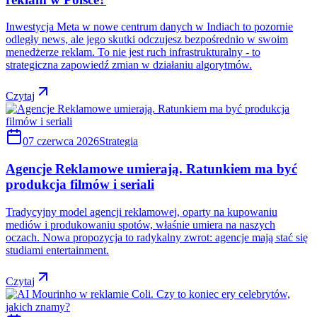
Inwestycja Meta w nowe centrum danych w Indiach to pozornie
odległy news, ale jego skutki odczujesz bezpośrednio w swoim
menedżerze reklam. To nie jest ruch infrastrukturalny - to
strategiczna zapowiedź zmian w działaniu algorytmów.
Czytaj
07 czerwca 2026
Strategia
Agencje Reklamowe umierają. Ratunkiem ma być
produkcja filmów i seriali
Tradycyjny model agencji reklamowej, oparty na kupowaniu
mediów i produkowaniu spotów, właśnie umiera na naszych
oczach. Nowa propozycja to radykalny zwrot: agencje mają stać się
studiami entertainment.
Czytaj