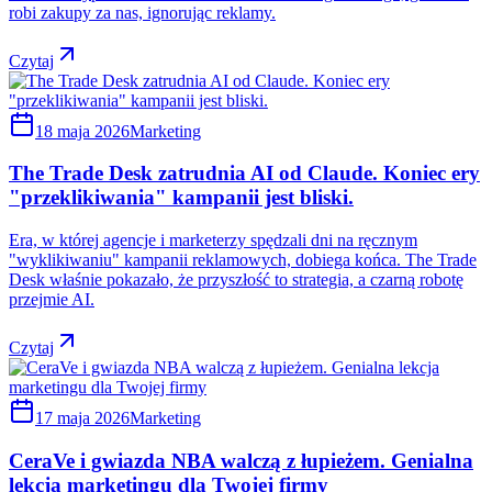
robi zakupy za nas, ignorując reklamy.
Czytaj
18 maja 2026
Marketing
The Trade Desk zatrudnia AI od Claude. Koniec ery
"przeklikiwania" kampanii jest bliski.
Era, w której agencje i marketerzy spędzali dni na ręcznym
"wyklikiwaniu" kampanii reklamowych, dobiega końca. The Trade
Desk właśnie pokazało, że przyszłość to strategia, a czarną robotę
przejmie AI.
Czytaj
17 maja 2026
Marketing
CeraVe i gwiazda NBA walczą z łupieżem. Genialna
lekcja marketingu dla Twojej firmy