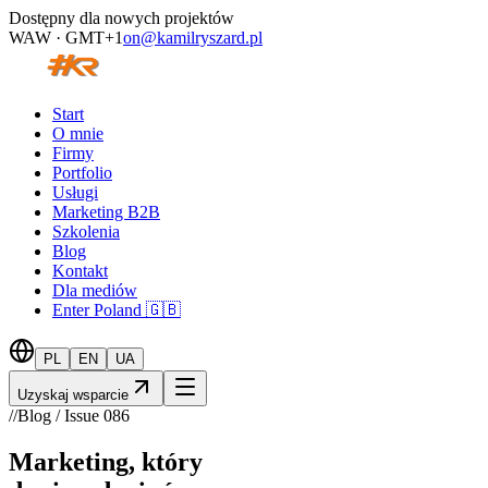
Dostępny dla nowych projektów
WAW · GMT+1
on@kamilryszard.pl
Start
O mnie
Firmy
Portfolio
Usługi
Marketing B2B
Szkolenia
Blog
Kontakt
Dla mediów
Enter Poland 🇬🇧
PL
EN
UA
Uzyskaj wsparcie
//
Blog / Issue
086
Marketing, który