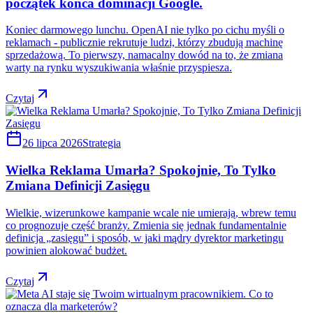
początek końca dominacji Google.
Koniec darmowego lunchu. OpenAI nie tylko po cichu myśli o
reklamach - publicznie rekrutuje ludzi, którzy zbudują machinę
sprzedażową. To pierwszy, namacalny dowód na to, że zmiana
warty na rynku wyszukiwania właśnie przyspiesza.
Czytaj
26 lipca 2026
Strategia
Wielka Reklama Umarła? Spokojnie, To Tylko
Zmiana Definicji Zasięgu
Wielkie, wizerunkowe kampanie wcale nie umierają, wbrew temu
co prognozuje część branży. Zmienia się jednak fundamentalnie
definicja „zasięgu” i sposób, w jaki mądry dyrektor marketingu
powinien alokować budżet.
Czytaj