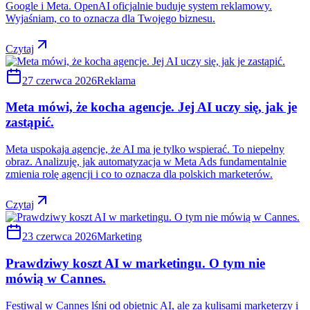
Google i Meta. OpenAI oficjalnie buduje system reklamowy.
Wyjaśniam, co to oznacza dla Twojego biznesu.
Czytaj
27 czerwca 2026
Reklama
Meta mówi, że kocha agencje. Jej AI uczy się, jak je
zastąpić.
Meta uspokaja agencje, że AI ma je tylko wspierać. To niepełny
obraz. Analizuję, jak automatyzacja w Meta Ads fundamentalnie
zmienia rolę agencji i co to oznacza dla polskich marketerów.
Czytaj
23 czerwca 2026
Marketing
Prawdziwy koszt AI w marketingu. O tym nie
mówią w Cannes.
Festiwal w Cannes lśni od obietnic AI, ale za kulisami marketerzy i