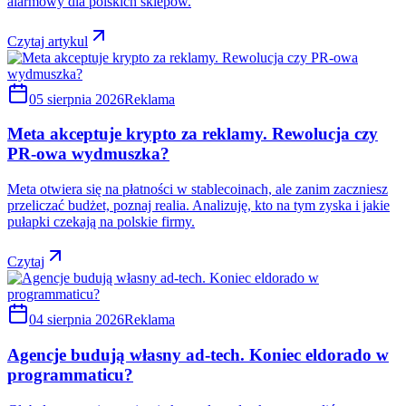
alarmowy dla polskich sklepów.
Czytaj artykul
05 sierpnia 2026
Reklama
Meta akceptuje krypto za reklamy. Rewolucja czy
PR-owa wydmuszka?
Meta otwiera się na płatności w stablecoinach, ale zanim zaczniesz
przeliczać budżet, poznaj realia. Analizuję, kto na tym zyska i jakie
pułapki czekają na polskie firmy.
Czytaj
04 sierpnia 2026
Reklama
Agencje budują własny ad-tech. Koniec eldorado w
programmaticu?