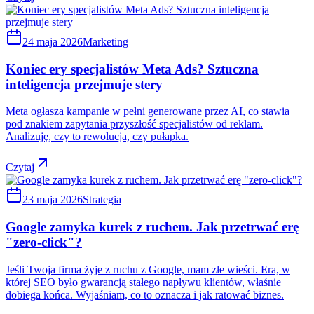
24 maja 2026
Marketing
Koniec ery specjalistów Meta Ads? Sztuczna
inteligencja przejmuje stery
Meta ogłasza kampanie w pełni generowane przez AI, co stawia
pod znakiem zapytania przyszłość specjalistów od reklam.
Analizuję, czy to rewolucja, czy pułapka.
Czytaj
23 maja 2026
Strategia
Google zamyka kurek z ruchem. Jak przetrwać erę
"zero-click"?
Jeśli Twoja firma żyje z ruchu z Google, mam złe wieści. Era, w
której SEO było gwarancją stałego napływu klientów, właśnie
dobiega końca. Wyjaśniam, co to oznacza i jak ratować biznes.