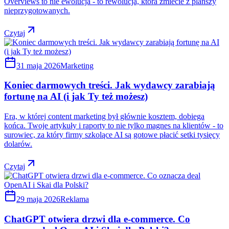
Overviews to nie ewolucja - to rewolucja, która zmiecie z planszy
nieprzygotowanych.
Czytaj
31 maja 2026
Marketing
Koniec darmowych treści. Jak wydawcy zarabiają
fortunę na AI (i jak Ty też możesz)
Era, w której content marketing był głównie kosztem, dobiega
końca. Twoje artykuły i raporty to nie tylko magnes na klientów - to
surowiec, za który firmy szkolące AI są gotowe płacić setki tysięcy
dolarów.
Czytaj
29 maja 2026
Reklama
ChatGPT otwiera drzwi dla e-commerce. Co