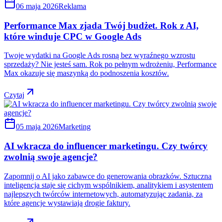
06 maja 2026
Reklama
Performance Max zjada Twój budżet. Rok z AI,
które winduje CPC w Google Ads
Twoje wydatki na Google Ads rosną bez wyraźnego wzrostu
sprzedaży? Nie jesteś sam. Rok po pełnym wdrożeniu, Performance
Max okazuje się maszynką do podnoszenia kosztów.
Czytaj
05 maja 2026
Marketing
AI wkracza do influencer marketingu. Czy twórcy
zwolnią swoje agencje?
Zapomnij o AI jako zabawce do generowania obrazków. Sztuczna
inteligencja staje się cichym wspólnikiem, analitykiem i asystentem
najlepszych twórców internetowych, automatyzując zadania, za
które agencje wystawiają drogie faktury.