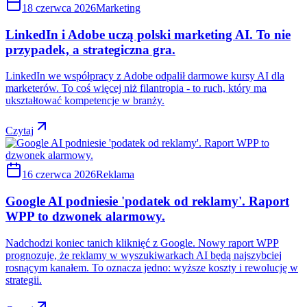
18 czerwca 2026
Marketing
LinkedIn i Adobe uczą polski marketing AI. To nie
przypadek, a strategiczna gra.
LinkedIn we współpracy z Adobe odpalił darmowe kursy AI dla
marketerów. To coś więcej niż filantropia - to ruch, który ma
ukształtować kompetencje w branży.
Czytaj
16 czerwca 2026
Reklama
Google AI podniesie 'podatek od reklamy'. Raport
WPP to dzwonek alarmowy.
Nadchodzi koniec tanich kliknięć z Google. Nowy raport WPP
prognozuje, że reklamy w wyszukiwarkach AI będą najszybciej
rosnącym kanałem. To oznacza jedno: wyższe koszty i rewolucję w
strategii.