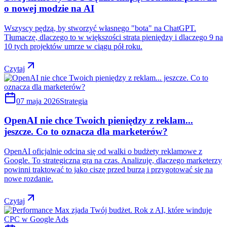
o nowej modzie na AI
Wszyscy pędzą, by stworzyć własnego "bota" na ChatGPT.
Tłumaczę, dlaczego to w większości strata pieniędzy i dlaczego 9 na
10 tych projektów umrze w ciągu pół roku.
Czytaj
07 maja 2026
Strategia
OpenAI nie chce Twoich pieniędzy z reklam...
jeszcze. Co to oznacza dla marketerów?
OpenAI oficjalnie odcina się od walki o budżety reklamowe z
Google. To strategiczna gra na czas. Analizuję, dlaczego marketerzy
powinni traktować to jako ciszę przed burzą i przygotować się na
nowe rozdanie.
Czytaj