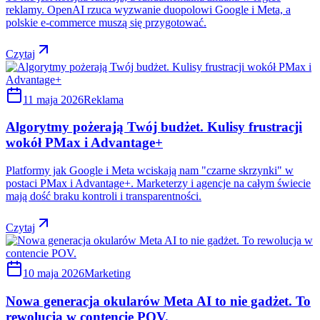
reklamy. OpenAI rzuca wyzwanie duopolowi Google i Meta, a
polskie e-commerce muszą się przygotować.
Czytaj
11 maja 2026
Reklama
Algorytmy pożerają Twój budżet. Kulisy frustracji
wokół PMax i Advantage+
Platformy jak Google i Meta wciskają nam "czarne skrzynki" w
postaci PMax i Advantage+. Marketerzy i agencje na całym świecie
mają dość braku kontroli i transparentności.
Czytaj
10 maja 2026
Marketing
Nowa generacja okularów Meta AI to nie gadżet. To
rewolucja w contencie POV.