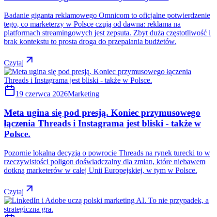
Badanie giganta reklamowego Omnicom to oficjalne potwierdzenie
tego, co marketerzy w Polsce czują od dawna: reklama na
platformach streamingowych jest zepsuta. Zbyt duża częstotliwość i
brak kontekstu to prosta droga do przepalania budżetów.
Czytaj
19 czerwca 2026
Marketing
Meta ugina się pod presją. Koniec przymusowego
łączenia Threads i Instagrama jest bliski - także w
Polsce.
Pozornie lokalna decyzja o powrocie Threads na rynek turecki to w
rzeczywistości poligon doświadczalny dla zmian, które niebawem
dotkną marketerów w całej Unii Europejskiej, w tym w Polsce.
Czytaj