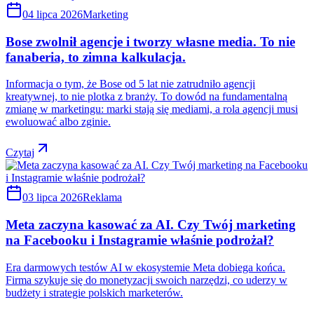
04 lipca 2026
Marketing
Bose zwolnił agencje i tworzy własne media. To nie
fanaberia, to zimna kalkulacja.
Informacja o tym, że Bose od 5 lat nie zatrudniło agencji
kreatywnej, to nie plotka z branży. To dowód na fundamentalną
zmianę w marketingu: marki stają się mediami, a rola agencji musi
ewoluować albo zginie.
Czytaj
03 lipca 2026
Reklama
Meta zaczyna kasować za AI. Czy Twój marketing
na Facebooku i Instagramie właśnie podrożał?
Era darmowych testów AI w ekosystemie Meta dobiega końca.
Firma szykuje się do monetyzacji swoich narzędzi, co uderzy w
budżety i strategie polskich marketerów.