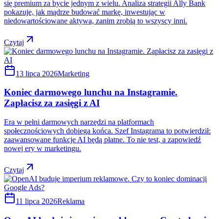
się premium za bycie jednym z wielu. Analiza strategii Ally Bank
pokazuje, jak mądrze budować markę, inwestując w
niedowartościowane aktywa, zanim zrobią to wszyscy inni.
Czytaj
13 lipca 2026
Marketing
Koniec darmowego lunchu na Instagramie.
Zapłacisz za zasięgi z AI
Era w pełni darmowych narzędzi na platformach
społecznościowych dobiega końca. Szef Instagrama to potwierdził:
zaawansowane funkcje AI będą płatne. To nie test, a zapowiedź
nowej ery w marketingu.
Czytaj
11 lipca 2026
Reklama