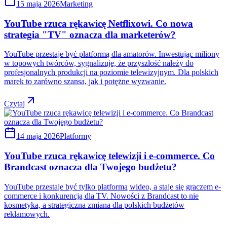
15 maja 2026
Marketing
YouTube rzuca rękawicę Netflixowi. Co nowa
strategia "TV" oznacza dla marketerów?
YouTube przestaje być platformą dla amatorów. Inwestując miliony
w topowych twórców, sygnalizuje, że przyszłość należy do
profesjonalnych produkcji na poziomie telewizyjnym. Dla polskich
marek to zarówno szansa, jak i potężne wyzwanie.
Czytaj
14 maja 2026
Platformy
YouTube rzuca rękawicę telewizji i e-commerce. Co
Brandcast oznacza dla Twojego budżetu?
YouTube przestaje być tylko platformą wideo, a staje się graczem e-
commerce i konkurencją dla TV. Nowości z Brandcast to nie
kosmetyka, a strategiczna zmiana dla polskich budżetów
reklamowych.