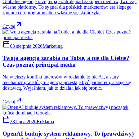
Globalne agencje przejmują kontrolę nad zakupem mediów, tworząc
własne platformy. To sygnał dla polskich marketerów: era ślepego
zaufania do programmaticu właśnie się skończyła.
Czytaj
03 sierpnia 2026
Marketing
Twoja agencja zarabia na Tobie, a nie dla Ciebie?
Czas poznać principal media
Największy konflikt interesów w reklamie to nie AI, a stary
mechanizm, w którym agencja przestaje być partnerem, a staje się
dostawcą. Wyjaśniam, jak to działa i jak się bronić.
Czytaj
28 lipca 2026
Reklama
OpenAI buduje system reklamowy. To (prawdziwy)