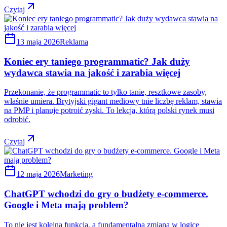
Czytaj
13 maja 2026
Reklama
Koniec ery taniego programmatic? Jak duży
wydawca stawia na jakość i zarabia więcej
Przekonanie, że programmatic to tylko tanie, resztkowe zasoby,
właśnie umiera. Brytyjski gigant mediowy tnie liczbę reklam, stawia
na PMP i planuje potroić zyski. To lekcja, którą polski rynek musi
odrobić.
Czytaj
12 maja 2026
Marketing
ChatGPT wchodzi do gry o budżety e-commerce.
Google i Meta mają problem?
To nie jest kolejna funkcja, a fundamentalna zmiana w logice