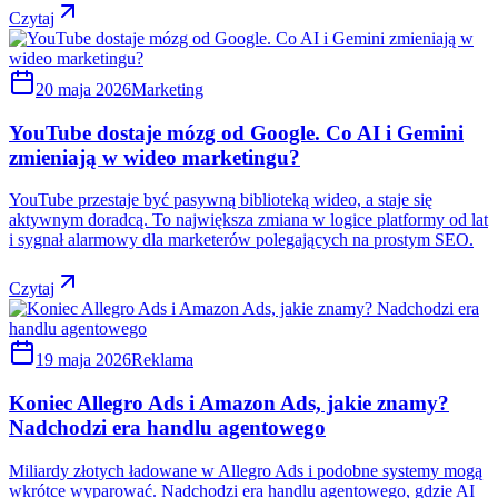
Czytaj
20 maja 2026
Marketing
YouTube dostaje mózg od Google. Co AI i Gemini
zmieniają w wideo marketingu?
YouTube przestaje być pasywną biblioteką wideo, a staje się
aktywnym doradcą. To największa zmiana w logice platformy od lat
i sygnał alarmowy dla marketerów polegających na prostym SEO.
Czytaj
19 maja 2026
Reklama
Koniec Allegro Ads i Amazon Ads, jakie znamy?
Nadchodzi era handlu agentowego
Miliardy złotych ładowane w Allegro Ads i podobne systemy mogą
wkrótce wyparować. Nadchodzi era handlu agentowego, gdzie AI