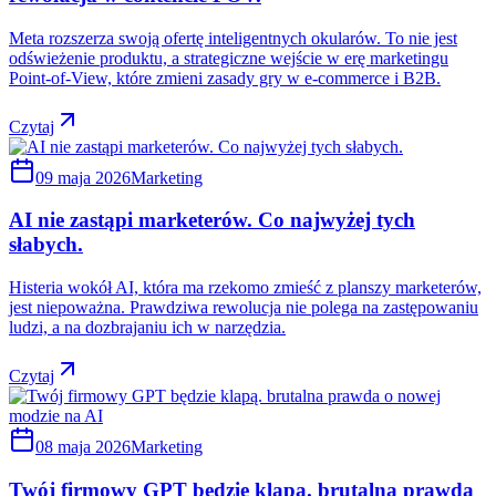
Meta rozszerza swoją ofertę inteligentnych okularów. To nie jest
odświeżenie produktu, a strategiczne wejście w erę marketingu
Point-of-View, które zmieni zasady gry w e-commerce i B2B.
Czytaj
09 maja 2026
Marketing
AI nie zastąpi marketerów. Co najwyżej tych
słabych.
Histeria wokół AI, która ma rzekomo zmieść z planszy marketerów,
jest niepoważna. Prawdziwa rewolucja nie polega na zastępowaniu
ludzi, a na dozbrajaniu ich w narzędzia.
Czytaj
08 maja 2026
Marketing
Twój firmowy GPT będzie klapą. brutalna prawda