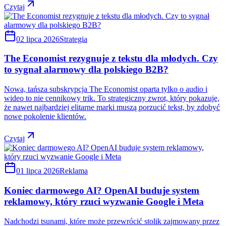
Czytaj
02 lipca 2026
Strategia
The Economist rezygnuje z tekstu dla młodych. Czy
to sygnał alarmowy dla polskiego B2B?
Nowa, tańsza subskrypcja The Economist oparta tylko o audio i
wideo to nie cennikowy trik. To strategiczny zwrot, który pokazuje,
że nawet najbardziej elitarne marki muszą porzucić tekst, by zdobyć
nowe pokolenie klientów.
Czytaj
01 lipca 2026
Reklama
Koniec darmowego AI? OpenAI buduje system
reklamowy, który rzuci wyzwanie Google i Meta
Nadchodzi tsunami, które może przewrócić stolik zajmowany przez