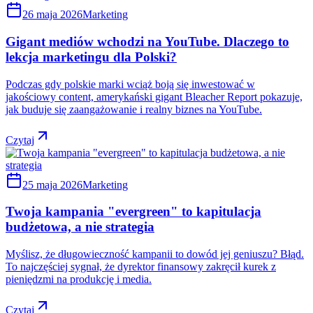
26 maja 2026
Marketing
Gigant mediów wchodzi na YouTube. Dlaczego to
lekcja marketingu dla Polski?
Podczas gdy polskie marki wciąż boją się inwestować w
jakościowy content, amerykański gigant Bleacher Report pokazuje,
jak buduje się zaangażowanie i realny biznes na YouTube.
Czytaj
25 maja 2026
Marketing
Twoja kampania "evergreen" to kapitulacja
budżetowa, a nie strategia
Myślisz, że długowieczność kampanii to dowód jej geniuszu? Błąd.
To najczęściej sygnał, że dyrektor finansowy zakręcił kurek z
pieniędzmi na produkcję i media.
Czytaj