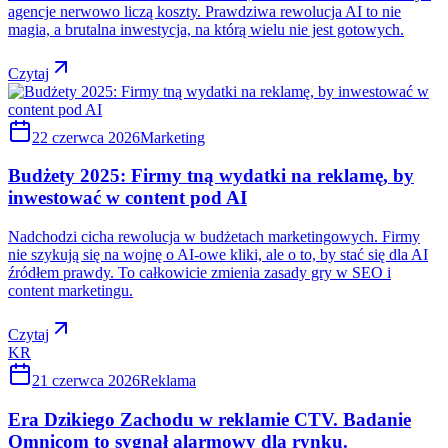
agencje nerwowo liczą koszty. Prawdziwa rewolucja AI to nie
magia, a brutalna inwestycja, na którą wielu nie jest gotowych.
Czytaj
22 czerwca 2026
Marketing
Budżety 2025: Firmy tną wydatki na reklamę, by
inwestować w content pod AI
Nadchodzi cicha rewolucja w budżetach marketingowych. Firmy
nie szykują się na wojnę o AI-owe kliki, ale o to, by stać się dla AI
źródłem prawdy. To całkowicie zmienia zasady gry w SEO i
content marketingu.
Czytaj
KR
21 czerwca 2026
Reklama
Era Dzikiego Zachodu w reklamie CTV. Badanie
Omnicom to sygnał alarmowy dla rynku.