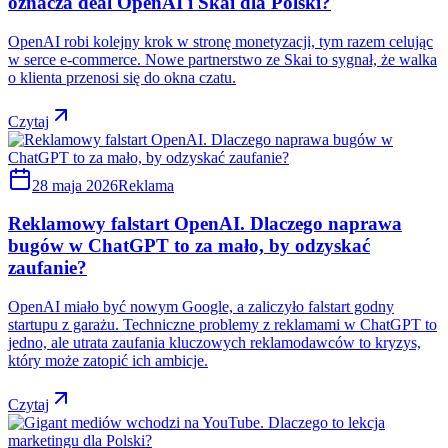
oznacza deal OpenAI i Skai dla Polski?
OpenAI robi kolejny krok w stronę monetyzacji, tym razem celując
w serce e-commerce. Nowe partnerstwo ze Skai to sygnał, że walka
o klienta przenosi się do okna czatu.
Czytaj
28 maja 2026
Reklama
Reklamowy falstart OpenAI. Dlaczego naprawa
bugów w ChatGPT to za mało, by odzyskać
zaufanie?
OpenAI miało być nowym Google, a zaliczyło falstart godny
startupu z garażu. Techniczne problemy z reklamami w ChatGPT to
jedno, ale utrata zaufania kluczowych reklamodawców to kryzys,
który może zatopić ich ambicje.
Czytaj