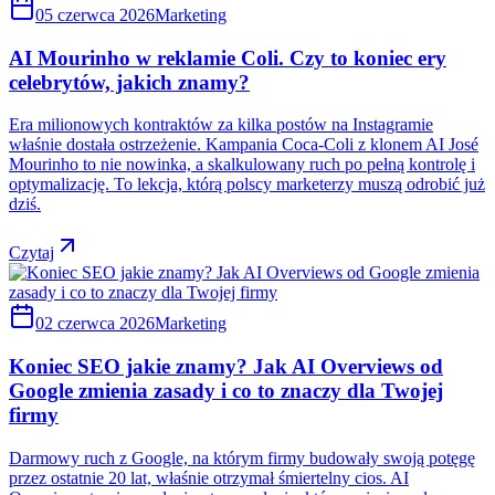
05 czerwca 2026
Marketing
AI Mourinho w reklamie Coli. Czy to koniec ery
celebrytów, jakich znamy?
Era milionowych kontraktów za kilka postów na Instagramie
właśnie dostała ostrzeżenie. Kampania Coca-Coli z klonem AI José
Mourinho to nie nowinka, a skalkulowany ruch po pełną kontrolę i
optymalizację. To lekcja, którą polscy marketerzy muszą odrobić już
dziś.
Czytaj
02 czerwca 2026
Marketing
Koniec SEO jakie znamy? Jak AI Overviews od
Google zmienia zasady i co to znaczy dla Twojej
firmy
Darmowy ruch z Google, na którym firmy budowały swoją potęgę
przez ostatnie 20 lat, właśnie otrzymał śmiertelny cios. AI