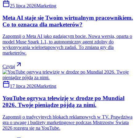
25 lipca 2026
Marketing
Meta AI staje się Twoim wirtualnym pracownikiem.
Co to oznacza dla marketerów?
Zapomnij o Meta AI jako gadającym bocie. Nowa wersja, oparta o
model Muse Spark 1.1, to autonomiczny agent zdolny do
wykonywania wieloetapowych zadań. To zmiana gry dla
marketerów.
Czytaj
17 lipca 2026
Marketing
YouTube ogrywa telewizję w drodze po Mundial
2026. Twoje pieniądze pójdą za nimi.
Zapomnij o tradycyjnych blokach reklamowych w TV. Prawdziwa
gra o uwagę i budżety marketingowe podczas Mistrzostw Świata
2026 rozegra się na YouTube.