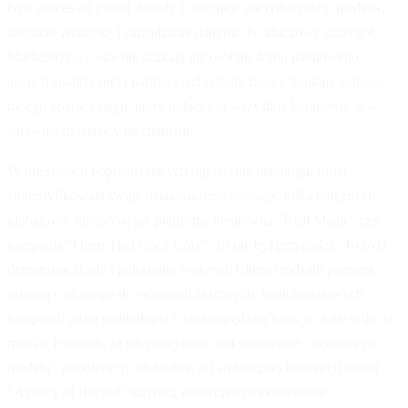
typu proces od ponad dekady i obejmuje nie tylko zakup mediów,
ale także analitykę i zarządzanie danymi. To kluczowy szczegół.
Marketerzy z Coke nie szukają już osobno domu mediowego,
agencji analitycznej i partnera technologicznego. Szukają jednego
mózgu operacyjnego, który połączy te wszystkie kompetencje w
sprawnie działający mechanizm.
W miesiącach poprzedzających ogłoszenie przetargu, firma
zintensyfikowała swoje działania, uruchamiając kilka potężnych,
globalnych inicjatyw, jak platforma kreatywna "Real Magic" czy
kampania "Open That Coca-Cola". To nie był przypadek. To była
demonstracja siły i pokazanie rynkowi, jakiego rodzaju partnera
szukają - zdolnego do egzekucji złożonych, wielokanałowych
kampanii, gdzie technologia i dane napędzają kreację, a nie tylko ją
mierzą. Pokazali, że ich priorytetem jest stworzenie "sieciowego
modelu" współpracy, odchodząc od archaicznej koncepcji jednej
"Agency of Record" na rzecz elastycznego ekosystemu