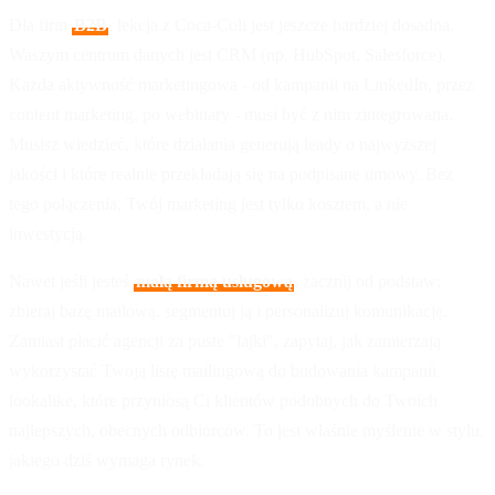
Dla firm
B2B
, lekcja z Coca-Coli jest jeszcze bardziej dosadna.
Waszym centrum danych jest CRM (np. HubSpot, Salesforce).
Każda aktywność marketingowa - od kampanii na LinkedIn, przez
content marketing, po webinary - musi być z nim zintegrowana.
Musisz wiedzieć, które działania generują leady o najwyższej
jakości i które realnie przekładają się na podpisane umowy. Bez
tego połączenia, Twój marketing jest tylko kosztem, a nie
inwestycją.
Nawet jeśli jesteś
małą firmą usługową
, zacznij od podstaw:
zbieraj bazę mailową, segmentuj ją i personalizuj komunikację.
Zamiast płacić agencji za puste "lajki", zapytaj, jak zamierzają
wykorzystać Twoją listę mailingową do budowania kampanii
lookalike, które przyniosą Ci klientów podobnych do Twoich
najlepszych, obecnych odbiorców. To jest właśnie myślenie w stylu,
jakiego dziś wymaga rynek.