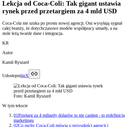
Lekcja od Coca-Coli: Tak gigant ustawia
rynek przed przetargiem za 4 mld USD
Coca-Cola nie szuka po prostu nowej agencji. Oni wysyłają sygnał
całej branży, że dotychczasowe modele współpracy umarły, a na
stole leżą twarde dane i integracja.
KR
Autor
Kamil Ryszard
Udostepnij
in
X
Foto:
Kamil Ryszard
W tym tekscie
01
Przetarg za 4 miliardy dolarów to nie casting - to redefinicja
marketingu
02
Co ruchy Coca-Coli mówią o przyszłości agencji i