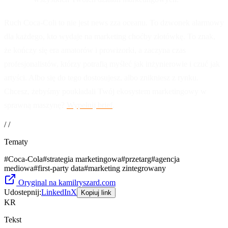
Ruch Coca-Coli to nie jest news zza oceanu. To dzwonek alarmowy
dla każdego, kto wydaje na marketing choćby złotówkę. To znak,
że kończy się era amatorów i prowizorki, a zaczyna czas
profesjonalistów, którzy potrafią myśleć jak inżynierowie i czuć jak
artyści. Albo się do tego dostosujesz, albo znikniesz z rynku.
Chcesz, żebyśmy poukładali Twój ekosystem marketingowy w
sprawną maszynę?
Wypełnij brief
.
/ /
Tematy
#
Coca-Cola
#
strategia marketingowa
#
przetarg
#
agencja
mediowa
#
first-party data
#
marketing zintegrowany
Oryginal na kamilryszard.com
Udostepnij:
LinkedIn
X
Kopiuj link
KR
Tekst