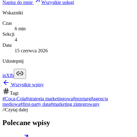
Napisz do mnie
Wszystkie usługi
Wskazniki
Czas
6
min
Sekcji
4
Data
15 czerwca 2026
Udostepnij
in
X
fb
Wszystkie wpisy
Tagi
#
Coca-Cola
#
strategia marketingowa
#
przetarg
#
agencja
mediowa
#
first-party data
#
marketing zintegrowany
//
Czytaj dalej
Polecane wpisy