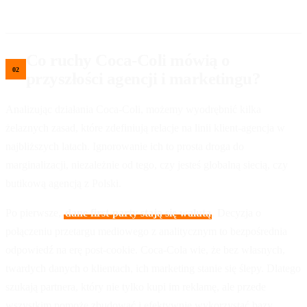
Co ruchy Coca-Coli mówią o
przyszłości agencji i marketingu?
Analizując działania Coca-Coli, możemy wyodrębnić kilka
żelaznych zasad, które zdefiniują relacje na linii klient-agencja w
najbliższych latach. Ignorowanie ich to prosta droga do
marginalizacji, niezależnie od tego, czy jesteś globalną siecią, czy
butikową agencją z Polski.
Po pierwsze,
dane first-party stają się walutą
. Decyzja o
połączeniu przetargu mediowego z analitycznym to bezpośrednia
odpowiedź na erę post-cookie. Coca-Cola wie, że bez własnych,
twardych danych o klientach, ich marketing stanie się ślepy. Dlatego
szukają partnera, który nie tylko kupi im reklamę, ale przede
wszystkim pomoże zbudować i efektywnie wykorzystać bazy