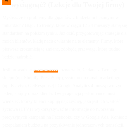
wyciągnąć? (Lekcje dla Twojej firmy)
Myślisz, że to problemy dla gigantów z budżetami liczonymi w
miliardach? Błąd. To trendy, które w ciągu 12-24 miesięcy staną się
standardem na polskim rynku. Już dziś, przygotowując strategie dla
moich klientów, kładę nacisk właśnie na te elementy. Firmy, które
pierwsze zrozumieją tę zmianę, zdobędą przewagę, którą trudno
będzie nadrobić.
Jeśli prowadzisz
e-commerce
, oznacza to, że dane z Twojego
sklepu (np. Shopify, PrestaShop), systemu do e-mail marketingu
(np. Klaviyo, GetResponse) i Google Analytics 4 muszą tworzyć
jeden, spójny obraz klienta. Twoja agencja performance musi
wiedzieć, którzy klienci kupują najczęściej, jaka jest ich wartość
życiowa (LTV) i wykorzystywać te informacje do tworzenia
precyzyjnych kampanii na Facebooku czy w Google Ads. Koniec z
przepalaniem budżetu na pozyskiwanie jednorazowych transakcji.