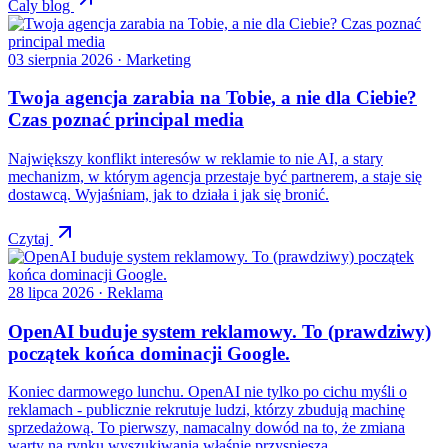
Caly blog
03 sierpnia 2026
· Marketing
Twoja agencja zarabia na Tobie, a nie dla Ciebie?
Czas poznać principal media
Największy konflikt interesów w reklamie to nie AI, a stary
mechanizm, w którym agencja przestaje być partnerem, a staje się
dostawcą. Wyjaśniam, jak to działa i jak się bronić.
Czytaj
28 lipca 2026
· Reklama
OpenAI buduje system reklamowy. To (prawdziwy)
początek końca dominacji Google.
Koniec darmowego lunchu. OpenAI nie tylko po cichu myśli o
reklamach - publicznie rekrutuje ludzi, którzy zbudują machinę
sprzedażową. To pierwszy, namacalny dowód na to, że zmiana
warty na rynku wyszukiwania właśnie przyspiesza.