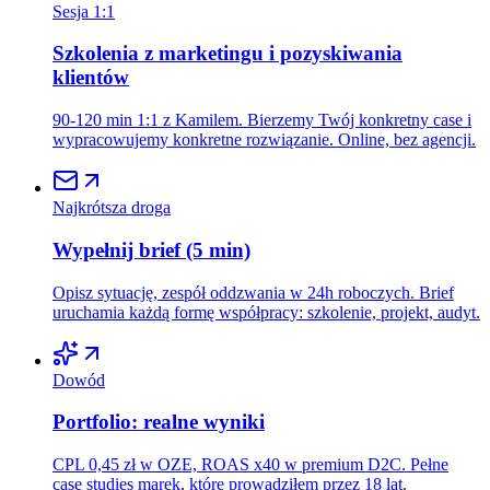
Sesja 1:1
Szkolenia z marketingu i pozyskiwania
klientów
90-120 min 1:1 z Kamilem. Bierzemy Twój konkretny case i
wypracowujemy konkretne rozwiązanie. Online, bez agencji.
Najkrótsza droga
Wypełnij brief (5 min)
Opisz sytuację, zespół oddzwania w 24h roboczych. Brief
uruchamia każdą formę współpracy: szkolenie, projekt, audyt.
Dowód
Portfolio: realne wyniki
CPL 0,45 zł w OZE, ROAS x40 w premium D2C. Pełne
case studies marek, które prowadziłem przez 18 lat.