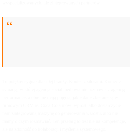
wyspecjalizowanych, ale zintegrowanych partnerów.
Klienta nie interesuje, czy za analitykę odpowiada
firma X, za kreację Y, a za zakup mediów Z. Chce
widzieć EFEKT. A efekt rodzi się na styku tych
światów, nie w excelach każdego z osobna. To
właśnie próbuje powiedzieć światu Coca-Cola.
To potężny sygnał dla całej branży. Koniec z silosami. Koniec z
sytuacją, w której agencja social mediowa nie rozmawia z agencją
performance, a obie nie mają pojęcia, jakie dane zbierane są w
firmowym CRM-ie. Coca-Cola mówi wprost: albo dostarczycie
nam zintegrowaną maszynę do generowania wzrostu, albo nie
mamy o czym rozmawiać. Ten przetarg to test nie na kompetencje,
ale na zdolność do kolaboracji i myślenia systemowego.