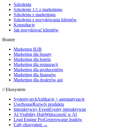
Szkolenia
Szkolenie 1:1 z marketingu
Szkolenia z marketingu
Szkolenia z pozyskiwania klientów
Konsultacje
Jak pozyskiwać klientów
Branże
Marketing B2B
Marketing dla beauty
Marketing dla hotelu
Marketing dla restauracji
Marketing dla producentów
Marketing dla finansów
Marketing dla dealerów aut
// Ekosystem
Systemy.tech
Aplikacje + automatyzacje
Userhouse
Rozwój produktu
Interaktywny Event
Eventy interaktywne
AI Visibility Hub
Widoczność w AI
Lead Engine Pro
Generowanie leadów
Cały ekosystem →