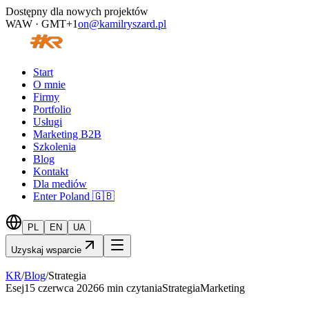
Dostępny dla nowych projektów
WAW · GMT+1
on@kamilryszard.pl
Start
O mnie
Firmy
Portfolio
Usługi
Marketing B2B
Szkolenia
Blog
Kontakt
Dla mediów
Enter Poland 🇬🇧
PL
EN
UA
Uzyskaj wsparcie
KR
/
Blog
/
Strategia
Esej
15 czerwca 2026
6
min czytania
Strategia
Marketing