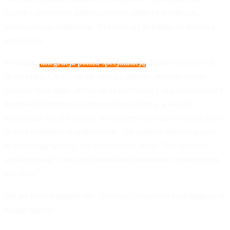
danych z programów lojalnościowych, aplikacji mobilnych,
subskrypcji czy konkursów. To koniec ery polegania na danych z
trzeciej ręki.
Po drugie,
integracja ponad specjalizacją
. Model "sieciowy" to
słowo-klucz. Coca-Cola nie chce już jednego, monolitycznego
partnera, który udaje, że zna się na wszystkim. Chcą elastyczności i
możliwości dobierania najlepszych specjalistów w swoich
dziedzinach, ale pod jednym warunkiem: ci specjaliści muszą umieć
ze sobą bezbłędnie współpracować. Dla polskich firm oznacza to,
że wybierając agencję, kluczowe pytanie brzmi: "Jak będziecie
współpracować z naszymi pozostałymi partnerami i wewnętrznym
zespołem?".
Oto jak może wyglądać taki "sieciowy" ekosystem marketingowy u
dużego gracza: