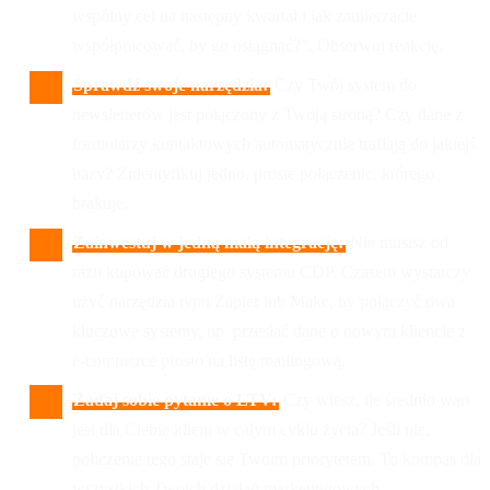
wspólny cel na następny kwartał i jak zamierzacie
współpracować, by go osiągnąć?". Obserwuj reakcję.
Sprawdź swoje narzędzia:
Czy Twój system do
newsletterów jest połączony z Twoją stroną? Czy dane z
formularzy kontaktowych automatycznie trafiają do jakiejś
bazy? Zidentyfikuj jedno, proste połączenie, którego
brakuje.
Zainwestuj w jedną małą integrację:
Nie musisz od
razu kupować drogiego systemu CDP. Czasem wystarczy
użyć narzędzia typu Zapier lub Make, by połączyć dwa
kluczowe systemy, np. przesłać dane o nowym kliencie z
e-commerce prosto na listę mailingową.
Zadaj sobie pytanie o LTV:
Czy wiesz, ile średnio wart
jest dla Ciebie klient w całym cyklu życia? Jeśli nie,
policzenie tego staje się Twoim priorytetem. To kompas dla
wszystkich Twoich działań marketingowych.