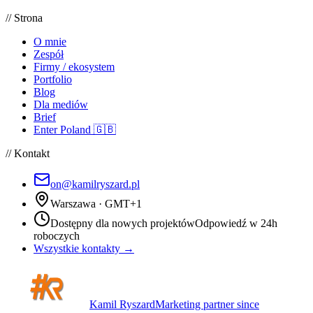
// Strona
O mnie
Zespół
Firmy / ekosystem
Portfolio
Blog
Dla mediów
Brief
Enter Poland 🇬🇧
// Kontakt
on@kamilryszard.pl
Warszawa · GMT+1
Dostępny dla nowych projektów
Odpowiedź w 24h
roboczych
Wszystkie kontakty →
Kamil Ryszard
Marketing partner since