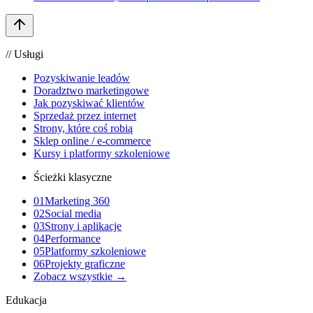
// Usługi
Pozyskiwanie leadów
Doradztwo marketingowe
Jak pozyskiwać klientów
Sprzedaż przez internet
Strony, które coś robią
Sklep online / e-commerce
Kursy i platformy szkoleniowe
Ścieżki klasyczne
01
Marketing 360
02
Social media
03
Strony i aplikacje
04
Performance
05
Platformy szkoleniowe
06
Projekty graficzne
Zobacz wszystkie →
Edukacja