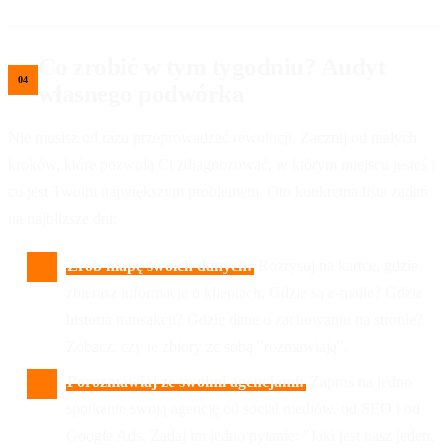
Co zrobić w tym tygodniu? Audyt
własnego podwórka
Nie musisz od razu przeprowadzać rewolucji. Zacznij od małych
kroków, które pozwolą Ci zdiagnozować, w którym miejscu jesteś i
co jest Twoim największym problemem. Oto konkretna lista zadań
na najbliższe dni:
Zrób mapę swoich danych:
Rozrysuj na kartce, gdzie
zbierasz informacje o klientach. Gdzie są e-maile? Gdzie
historia transakcji? Gdzie dane o zachowaniu na stronie?
Zobacz, czy te zbiory ze sobą "rozmawiają".
Porozmawiaj ze swoimi agencjami:
Zaproś na jedno
spotkanie swoją agencję od social mediów, od SEO i od
Google Ads. Zadaj im jedno pytanie: "Jaki jest nasz jeden,