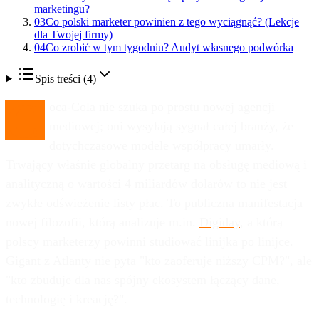
marketingu?
03
Co polski marketer powinien z tego wyciągnąć? (Lekcje
dla Twojej firmy)
04
Co zrobić w tym tygodniu? Audyt własnego podwórka
Spis treści (
4
)
C
oca-Cola nie szuka po prostu nowej agencji
mediowej; oni wysyłają sygnał całej branży, że
dotychczasowe modele współpracy umarły.
Trwający właśnie globalny przetarg na obsługę mediową i
analityczną o wartości 4 miliardów dolarów to nie jest
zwykłe odświeżenie listy płac. To publiczna manifestacja
nowej filozofii, którą analizuje m.in.
Digiday
, a którą
polscy marketerzy powinni studiować linijka po linijce.
Gigant z Atlanty nie pyta "kto zaoferuje niższy CPM?", ale
"kto zbuduje dla nas spójny ekosystem łączący dane,
technologię i kreację?".