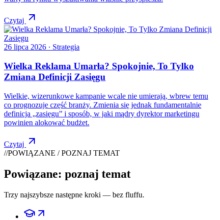
Czytaj
26 lipca 2026
· Strategia
Wielka Reklama Umarła? Spokojnie, To Tylko
Zmiana Definicji Zasięgu
Wielkie, wizerunkowe kampanie wcale nie umierają, wbrew temu
co prognozuje część branży. Zmienia się jednak fundamentalnie
definicja „zasięgu” i sposób, w jaki mądry dyrektor marketingu
powinien alokować budżet.
Czytaj
//
POWIĄZANE / POZNAJ TEMAT
Powiązane: poznaj temat
Trzy najszybsze następne kroki — bez fluffu.