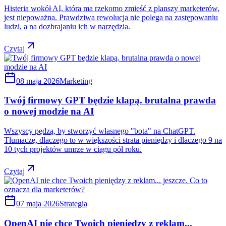
Histeria wokół AI, która ma rzekomo zmieść z planszy marketerów,
jest niepoważna. Prawdziwa rewolucja nie polega na zastępowaniu
ludzi, a na dozbrajaniu ich w narzędzia.
Czytaj
08 maja 2026
Marketing
Twój firmowy GPT będzie klapą. brutalna prawda
o nowej modzie na AI
Wszyscy pędzą, by stworzyć własnego "bota" na ChatGPT.
Tłumaczę, dlaczego to w większości strata pieniędzy i dlaczego 9 na
10 tych projektów umrze w ciągu pół roku.
Czytaj
07 maja 2026
Strategia
OpenAI nie chce Twoich pieniędzy z reklam...