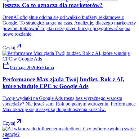
jeszcze. Co to oznacza dla marketerów?
OpenAI oficjalnie odcina się od walki o budżety reklamowe z
Google. To strategiczna gra na czas. Analizuję, dlaczego marketerzy
powinni traktować to jako ciszę przed burzą i przygotować się na
nowe rozdanie.
Czytaj
06 maja 2026
Reklama
Performance Max zjada Twój budżet. Rok z AI,
które winduje CPC w Google Ads
Twoje wydatki na Google Ads rosną bez wyraźnego wzrostu
sprzedaży? Nie jesteś sam. Rok po pełnym wdrożeniu, Performance
Max okazuje się maszynką do podnoszenia kosztów.
Czytaj