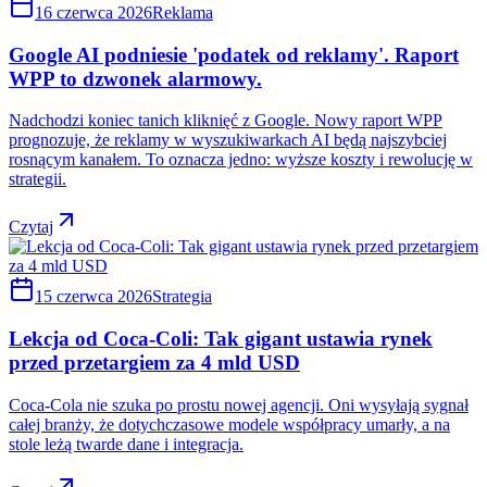
16 czerwca 2026
Reklama
Google AI podniesie 'podatek od reklamy'. Raport
WPP to dzwonek alarmowy.
Nadchodzi koniec tanich kliknięć z Google. Nowy raport WPP
prognozuje, że reklamy w wyszukiwarkach AI będą najszybciej
rosnącym kanałem. To oznacza jedno: wyższe koszty i rewolucję w
strategii.
Czytaj
15 czerwca 2026
Strategia
Lekcja od Coca-Coli: Tak gigant ustawia rynek
przed przetargiem za 4 mld USD
Coca-Cola nie szuka po prostu nowej agencji. Oni wysyłają sygnał
całej branży, że dotychczasowe modele współpracy umarły, a na
stole leżą twarde dane i integracja.