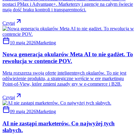
postaci PMax i Advantage+. Marketerzy i agencje na całym świecie
mają dość braku kontroli i transparentności.
Czytaj
10 maja 2026
Marketing
Nowa generacja okularów Meta AI to nie gadżet. To
rewolucja w contencie POV.
Meta rozszerza swoją ofertę inteligentnych okularów. To nie jest
odświeżenie produktu, a strategiczne wejście w erę marketingu
Point-of-View, które zmieni zasady gry w e-commerce i B2B.
Czytaj
09 maja 2026
Marketing
AI nie zastąpi marketerów. Co najwyżej tych
słabych.