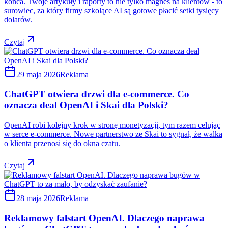
końca. Twoje artykuły i raporty to nie tylko magnes na klientów - to
surowiec, za który firmy szkolące AI są gotowe płacić setki tysięcy
dolarów.
Czytaj
29 maja 2026
Reklama
ChatGPT otwiera drzwi dla e-commerce. Co
oznacza deal OpenAI i Skai dla Polski?
OpenAI robi kolejny krok w stronę monetyzacji, tym razem celując
w serce e-commerce. Nowe partnerstwo ze Skai to sygnał, że walka
o klienta przenosi się do okna czatu.
Czytaj
28 maja 2026
Reklama
Reklamowy falstart OpenAI. Dlaczego naprawa