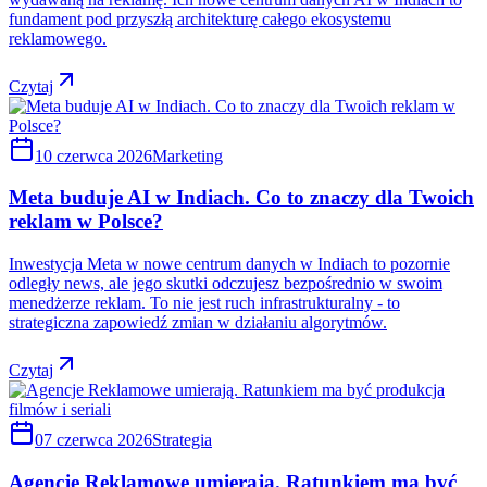
fundament pod przyszłą architekturę całego ekosystemu
reklamowego.
Czytaj
10 czerwca 2026
Marketing
Meta buduje AI w Indiach. Co to znaczy dla Twoich
reklam w Polsce?
Inwestycja Meta w nowe centrum danych w Indiach to pozornie
odległy news, ale jego skutki odczujesz bezpośrednio w swoim
menedżerze reklam. To nie jest ruch infrastrukturalny - to
strategiczna zapowiedź zmian w działaniu algorytmów.
Czytaj
07 czerwca 2026
Strategia
Agencje Reklamowe umierają. Ratunkiem ma być