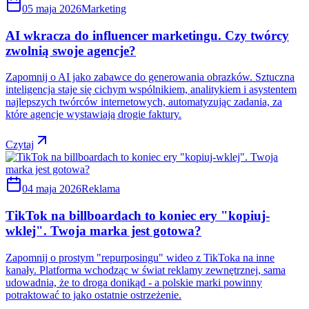
05 maja 2026
Marketing
AI wkracza do influencer marketingu. Czy twórcy
zwolnią swoje agencje?
Zapomnij o AI jako zabawce do generowania obrazków. Sztuczna
inteligencja staje się cichym wspólnikiem, analitykiem i asystentem
najlepszych twórców internetowych, automatyzując zadania, za
które agencje wystawiają drogie faktury.
Czytaj
04 maja 2026
Reklama
TikTok na billboardach to koniec ery "kopiuj-
wklej". Twoja marka jest gotowa?
Zapomnij o prostym "repurposingu" wideo z TikToka na inne
kanały. Platforma wchodząc w świat reklamy zewnętrznej, sama
udowadnia, że to droga donikąd - a polskie marki powinny
potraktować to jako ostatnie ostrzeżenie.