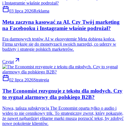
03 lipca 2026
Reklama
Meta zaczyna kasować za AI. Czy Twój marketing
na Facebooku i Instagramie właśnie podrożał?
Era darmowych testów AI w ekosystemie Meta dobiega końca.
Firma szykuje się do monetyzacji swoich narzędzi, co uderzy w
budżety i strategie polskich marketerów.
Czytaj
02 lipca 2026
Strategia
The Economist rezygnuje z tekstu dla młodych. Czy
to sygnał alarmowy dla polskiego B2B?
Nowa, tańsza subskrypcja The Economist oparta tylko o audio i
wideo to nie cennikowy trik. To strategiczny zwrot, który pokazuje,
że nawet najbardziej elitarne marki muszą porzucić tekst, by zdobyć
nowe pokolenie klientów.