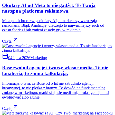
Okulary AI od Meta to nie gadżet. To Twoja
następna platforma reklamowa.
Meta po cichu rozwija okulary AI, a marketerzy wzruszają
ramionami. Błąd. Analizuję, dlaczego to najważniejszy ruch od
czasu Stories i jak zmieni zasady gry w reklamie.
Czytaj
04 lipca 2026
Marketing
Bose zwolnił agencje i tworzy własne media. To nie
fanaberia, to zimna kalkulacja.
Informacja o tym, że Bose od 5 lat nie zatrudniło agencji
kreatywnej, to nie plotka z branży. To dowód na fundamentalną
zmianę w marketingu: marki stają się mediami, a rola agencji musi
ewoluować albo zginie.
Czytaj