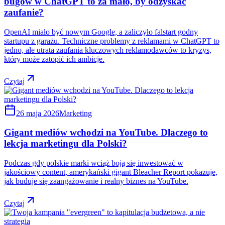
bugów w ChatGPT to za mało, by odzyskać
zaufanie?
OpenAI miało być nowym Google, a zaliczyło falstart godny
startupu z garażu. Techniczne problemy z reklamami w ChatGPT to
jedno, ale utrata zaufania kluczowych reklamodawców to kryzys,
który może zatopić ich ambicje.
Czytaj
26 maja 2026
Marketing
Gigant mediów wchodzi na YouTube. Dlaczego to
lekcja marketingu dla Polski?
Podczas gdy polskie marki wciąż boją się inwestować w
jakościowy content, amerykański gigant Bleacher Report pokazuje,
jak buduje się zaangażowanie i realny biznes na YouTube.
Czytaj