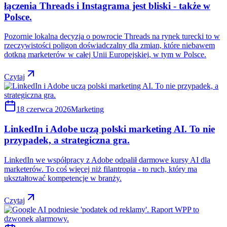
łączenia Threads i Instagrama jest bliski - także w
Polsce.
Pozornie lokalna decyzja o powrocie Threads na rynek turecki to w
rzeczywistości poligon doświadczalny dla zmian, które niebawem
dotkną marketerów w całej Unii Europejskiej, w tym w Polsce.
Czytaj
18 czerwca 2026
Marketing
LinkedIn i Adobe uczą polski marketing AI. To nie
przypadek, a strategiczna gra.
LinkedIn we współpracy z Adobe odpalił darmowe kursy AI dla
marketerów. To coś więcej niż filantropia - to ruch, który ma
ukształtować kompetencje w branży.
Czytaj