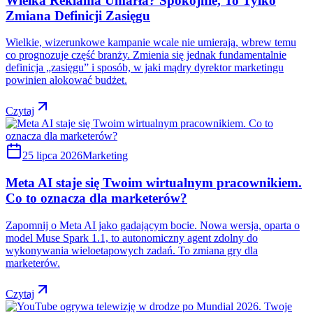
Wielka Reklama Umarła? Spokojnie, To Tylko
Zmiana Definicji Zasięgu
Wielkie, wizerunkowe kampanie wcale nie umierają, wbrew temu
co prognozuje część branży. Zmienia się jednak fundamentalnie
definicja „zasięgu” i sposób, w jaki mądry dyrektor marketingu
powinien alokować budżet.
Czytaj
25 lipca 2026
Marketing
Meta AI staje się Twoim wirtualnym pracownikiem.
Co to oznacza dla marketerów?
Zapomnij o Meta AI jako gadającym bocie. Nowa wersja, oparta o
model Muse Spark 1.1, to autonomiczny agent zdolny do
wykonywania wieloetapowych zadań. To zmiana gry dla
marketerów.
Czytaj