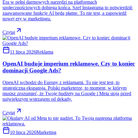
Era w pełni darmowych narzędzi na platformach
społecznościowych dobiega końca. Szef Instagrama to potwierdził:
zaawansowane funkcje AI będą płatne. To nie test, a zapowiedź
nowej ery w marketingu.
Czytaj
11 lipca 2026
Reklama
OpenAI buduje imperium reklamowe. Czy to koniec
dominacji Google Ads?
OpenAI wchodzi do Europy z reklamami. To nie jest test, to
strategiczna ekspansja. Polski marketerze, to moment, w którym
musisz zrozumieć, że Twoje budżety na Google i Meta stoją przed
największym wstrząsem od dekady.
Czytaj
10 lipca 2026
Marketing