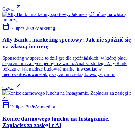
Czytaj
14 lipca 2026
Marketing
Ally Bank i marketing sportowy: Jak nie spóźnić się
na własną imprezę
Sponsoring w sporcie to dziś gra dla spóźnialskich, w której płaci
się premium za bycie jednym z wielu. Analiza strategii Ally Bank
pokazuje, jak mądrze budować markę, inwestując w
niedowartościowane aktywa, zanim zrobią to wszyscy inni.
Czytaj
13 lipca 2026
Marketing
Koniec darmowego lunchu na Instagramie.
Zapłacisz za zasięgi z AI