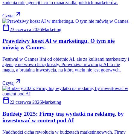
zmienia rolę agencji i co to oznacza dla polskich marketerów.
Czytaj
23 czerwca 2026
Marketing
Prawdziwy koszt AI w marketingu. O tym nie
mówią w Cannes.
Festiwal w Cannes lśni od obietnic AI, ale za kulisami marketerzy i
agencje nerwowo liczą koszty. Prawdziwa rewolucja AI to nie
magia, a brutalna inwestycja, na którą wielu nie jest gotowych.
Czytaj
22 czerwca 2026
Marketing
Budżety 2025: Firmy tną wydatki na reklamę, by
inwestować w content pod AI
Nadchodzi cicha rewolucja w budżetach marketingowych. Firmy