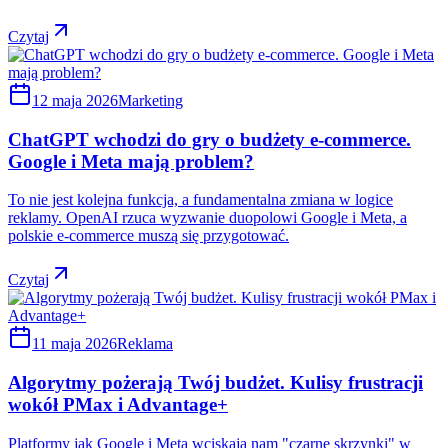
Czytaj
12 maja 2026
Marketing
ChatGPT wchodzi do gry o budżety e-commerce.
Google i Meta mają problem?
To nie jest kolejna funkcja, a fundamentalna zmiana w logice
reklamy. OpenAI rzuca wyzwanie duopolowi Google i Meta, a
polskie e-commerce muszą się przygotować.
Czytaj
11 maja 2026
Reklama
Algorytmy pożerają Twój budżet. Kulisy frustracji
wokół PMax i Advantage+
Platformy jak Google i Meta wciskają nam "czarne skrzynki" w