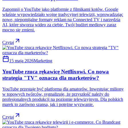
Zapomnij o YouTube jako platformie z filmikami kotów. Google
właśnie wypowiedziało wojnę tradycyjnej telewizji, wprowadzając
nowe, niepomijalne formaty reklam na Connected TV i narzędzia
AI, które stworzą wideo za ciebie. Twój budżet mediowy zaraz
mocno się zmieni.
Czytaj
15 maja 2026
Marketing
YouTube rzuca rękawicę Netflixowi. Co nowa
strategia "TV" oznacza dla marketerów?
YouTube przestaje być platformą dla amatorów. Inwestując miliony
w topowych twórców, sygnalizuje, że przyszłość należy do
profesjonalnych produkcji na poziomie telewizyjnym. Dla polskich
marek to zarówno szansa, jak i potężne wyzwanie.
Czytaj