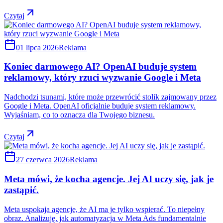
Czytaj
01 lipca 2026
Reklama
Koniec darmowego AI? OpenAI buduje system
reklamowy, który rzuci wyzwanie Google i Meta
Nadchodzi tsunami, które może przewrócić stolik zajmowany przez
Google i Meta. OpenAI oficjalnie buduje system reklamowy.
Wyjaśniam, co to oznacza dla Twojego biznesu.
Czytaj
27 czerwca 2026
Reklama
Meta mówi, że kocha agencje. Jej AI uczy się, jak je
zastąpić.
Meta uspokaja agencje, że AI ma je tylko wspierać. To niepełny
obraz. Analizuję, jak automatyzacja w Meta Ads fundamentalnie