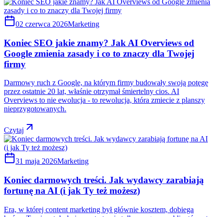
02 czerwca 2026
Marketing
Koniec SEO jakie znamy? Jak AI Overviews od
Google zmienia zasady i co to znaczy dla Twojej
firmy
Darmowy ruch z Google, na którym firmy budowały swoją potęgę
przez ostatnie 20 lat, właśnie otrzymał śmiertelny cios. AI
Overviews to nie ewolucja - to rewolucja, która zmiecie z planszy
nieprzygotowanych.
Czytaj
31 maja 2026
Marketing
Koniec darmowych treści. Jak wydawcy zarabiają
fortunę na AI (i jak Ty też możesz)
Era, w której content marketing był głównie kosztem, dobiega