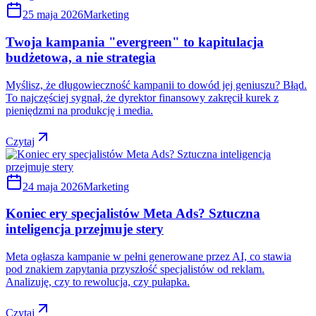
25 maja 2026
Marketing
Twoja kampania "evergreen" to kapitulacja
budżetowa, a nie strategia
Myślisz, że długowieczność kampanii to dowód jej geniuszu? Błąd.
To najczęściej sygnał, że dyrektor finansowy zakręcił kurek z
pieniędzmi na produkcję i media.
Czytaj
24 maja 2026
Marketing
Koniec ery specjalistów Meta Ads? Sztuczna
inteligencja przejmuje stery
Meta ogłasza kampanie w pełni generowane przez AI, co stawia
pod znakiem zapytania przyszłość specjalistów od reklam.
Analizuję, czy to rewolucja, czy pułapka.
Czytaj