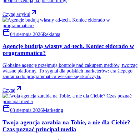
pułapki czekają na polskie firmy.
Czytaj artykul
04 sierpnia 2026
Reklama
Agencje budują własny ad-tech. Koniec eldorado w
programmaticu?
Globalne agencje przejmują kontrolę nad zakupem mediów, tworząc
własne platformy. To sygnał dla polskich marketerów: era ślepego
zaufania do programmaticu właśnie się skończyła.
Czytaj
03 sierpnia 2026
Marketing
Twoja agencja zarabia na Tobie, a nie dla Ciebie?
Czas poznać principal media