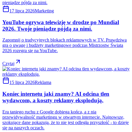
17 lipca 2026
Marketing
YouTube ogrywa telewizję w drodze po Mundial
2026. Twoje pieniądze pójdą za nimi.
Zapomnij o tradycyjnych blokach reklamowych w TV. Prawdziwa
gra o uwagę i budżety marketingowe podczas Mistrzostw Świata
2026 rozegra się na YouTube.
Czytaj
15 lipca 2026
Reklama
Koniec internetu jaki znamy? AI odcina tlen
wydawcom, a koszty reklamy eksplodują.
Era taniego ruchu z Google dobiega końca, a z nią
przewidywalność marketingu w otwartym internecie. Najnowsze,
szokujące dane pokazują, że to nie jest odległa przyszłość - to dzieje
się na naszych oczach.