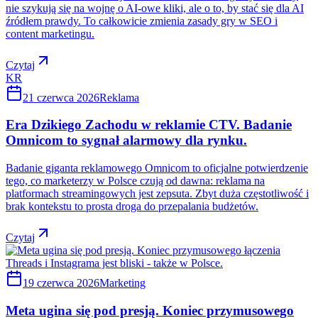
nie szykują się na wojnę o AI-owe kliki, ale o to, by stać się dla AI
źródłem prawdy. To całkowicie zmienia zasady gry w SEO i
content marketingu.
Czytaj
KR
21 czerwca 2026
Reklama
Era Dzikiego Zachodu w reklamie CTV. Badanie
Omnicom to sygnał alarmowy dla rynku.
Badanie giganta reklamowego Omnicom to oficjalne potwierdzenie
tego, co marketerzy w Polsce czują od dawna: reklama na
platformach streamingowych jest zepsuta. Zbyt duża częstotliwość i
brak kontekstu to prosta droga do przepalania budżetów.
Czytaj
19 czerwca 2026
Marketing
Meta ugina się pod presją. Koniec przymusowego