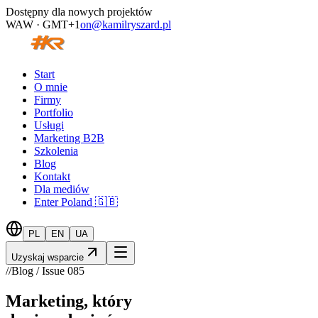
Dostępny dla nowych projektów
WAW · GMT+1
on@kamilryszard.pl
Start
O mnie
Firmy
Portfolio
Usługi
Marketing B2B
Szkolenia
Blog
Kontakt
Dla mediów
Enter Poland 🇬🇧
PL
EN
UA
Uzyskaj wsparcie
//
Blog / Issue
085
Marketing, który