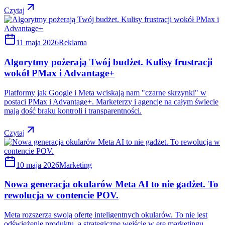
Czytaj
11 maja 2026
Reklama
Algorytmy pożerają Twój budżet. Kulisy frustracji
wokół PMax i Advantage+
Platformy jak Google i Meta wciskają nam "czarne skrzynki" w
postaci PMax i Advantage+. Marketerzy i agencje na całym świecie
mają dość braku kontroli i transparentności.
Czytaj
10 maja 2026
Marketing
Nowa generacja okularów Meta AI to nie gadżet. To
rewolucja w contencie POV.
Meta rozszerza swoją ofertę inteligentnych okularów. To nie jest
odświeżenie produktu, a strategiczne wejście w erę marketingu