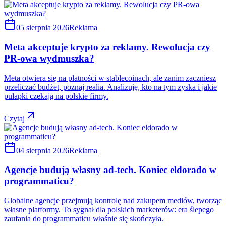
05 sierpnia 2026
Reklama
Meta akceptuje krypto za reklamy. Rewolucja czy
PR-owa wydmuszka?
Meta otwiera się na płatności w stablecoinach, ale zanim zaczniesz
przeliczać budżet, poznaj realia. Analizuję, kto na tym zyska i jakie
pułapki czekają na polskie firmy.
Czytaj
04 sierpnia 2026
Reklama
Agencje budują własny ad-tech. Koniec eldorado w
programmaticu?
Globalne agencje przejmują kontrolę nad zakupem mediów, tworząc
własne platformy. To sygnał dla polskich marketerów: era ślepego
zaufania do programmaticu właśnie się skończyła.