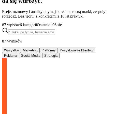
da się wdrożyć.
Eseje, rozmowy i analizy o tym, jak realnie rosną marki, zespoły i
sprzedaż. Bez teorii, z konkretami z 18 lat praktyki.
87
wpisów
6
kategorii
Ostatnio:
06 sie
87
wyników
Wszystko
Marketing
Platformy
Pozyskiwanie klientów
Reklama
Social Media
Strategia