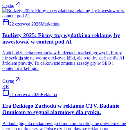
Czytaj
22 czerwca 2026
Marketing
Budżety 2025: Firmy tną wydatki na reklamę, by
inwestować w content pod AI
Nadchodzi cicha rewolucja w budżetach marketingowych. Firmy
nie szykują się na wojnę o AI-owe kliki, ale o to, by stać się dla AI
źródłem prawdy. To całkowicie zmienia zasady gry w SEO i
content marketingu.
Czytaj
KR
21 czerwca 2026
Reklama
Era Dzikiego Zachodu w reklamie CTV. Badanie
Omnicom to sygnał alarmowy dla rynku.
Badanie giganta reklamowego Omnicom to oficjalne potwierdzenie
tego, co marketerzy w Polsce czują od dawna: reklama na