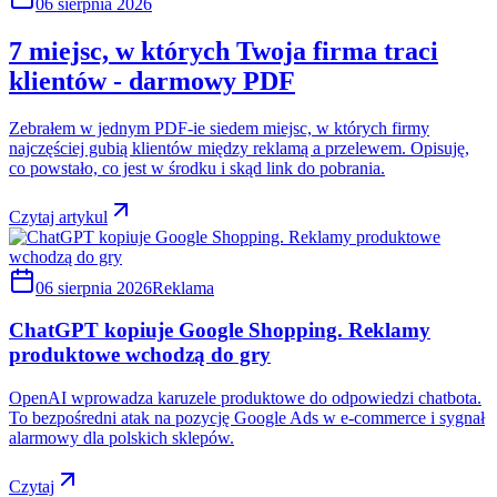
06 sierpnia 2026
7 miejsc, w których Twoja firma traci
klientów - darmowy PDF
Zebrałem w jednym PDF-ie siedem miejsc, w których firmy
najczęściej gubią klientów między reklamą a przelewem. Opisuję,
co powstało, co jest w środku i skąd link do pobrania.
Czytaj artykul
06 sierpnia 2026
Reklama
ChatGPT kopiuje Google Shopping. Reklamy
produktowe wchodzą do gry
OpenAI wprowadza karuzele produktowe do odpowiedzi chatbota.
To bezpośredni atak na pozycję Google Ads w e-commerce i sygnał
alarmowy dla polskich sklepów.
Czytaj