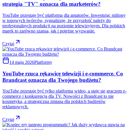
strategia "TV" oznacza dla marketerów?
YouTube przestaje być platformą dla amatorów. Inwestując miliony
w topowych twórców, sygnalizuje, że przyszłość należy do
profesjonalnych produkcji na poziomie telewizyjnym. Dla polskich
marek to zarówno szansa, jak i potężne wyzwanie.
Czytaj
14 maja 2026
Platformy
YouTube rzuca rękawicę telewizji i e-commerce. Co
Brandcast oznacza dla Twojego budżetu?
YouTube przestaje być tylko platformą wideo, a staje się graczem e-
commerce i konkurencją dla TV. Nowości z Brandcast to nie
kosmetyka, a strategiczna zmiana dla polskich budżetów
reklamowych.
Czytaj