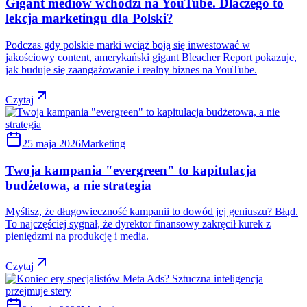
Gigant mediów wchodzi na YouTube. Dlaczego to
lekcja marketingu dla Polski?
Podczas gdy polskie marki wciąż boją się inwestować w
jakościowy content, amerykański gigant Bleacher Report pokazuje,
jak buduje się zaangażowanie i realny biznes na YouTube.
Czytaj
25 maja 2026
Marketing
Twoja kampania "evergreen" to kapitulacja
budżetowa, a nie strategia
Myślisz, że długowieczność kampanii to dowód jej geniuszu? Błąd.
To najczęściej sygnał, że dyrektor finansowy zakręcił kurek z
pieniędzmi na produkcję i media.
Czytaj