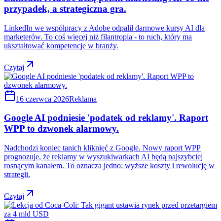
przypadek, a strategiczna gra.
LinkedIn we współpracy z Adobe odpalił darmowe kursy AI dla
marketerów. To coś więcej niż filantropia - to ruch, który ma
ukształtować kompetencje w branży.
Czytaj
16 czerwca 2026
Reklama
Google AI podniesie 'podatek od reklamy'. Raport
WPP to dzwonek alarmowy.
Nadchodzi koniec tanich kliknięć z Google. Nowy raport WPP
prognozuje, że reklamy w wyszukiwarkach AI będą najszybciej
rosnącym kanałem. To oznacza jedno: wyższe koszty i rewolucję w
strategii.
Czytaj