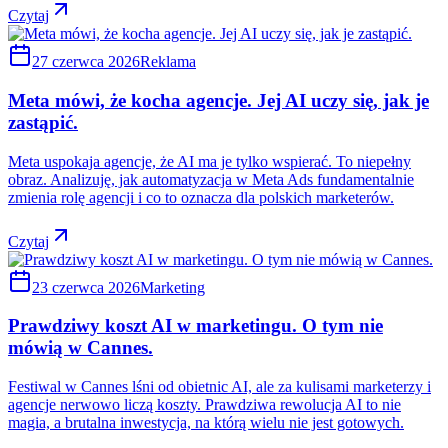
Czytaj
27 czerwca 2026
Reklama
Meta mówi, że kocha agencje. Jej AI uczy się, jak je
zastąpić.
Meta uspokaja agencje, że AI ma je tylko wspierać. To niepełny
obraz. Analizuję, jak automatyzacja w Meta Ads fundamentalnie
zmienia rolę agencji i co to oznacza dla polskich marketerów.
Czytaj
23 czerwca 2026
Marketing
Prawdziwy koszt AI w marketingu. O tym nie
mówią w Cannes.
Festiwal w Cannes lśni od obietnic AI, ale za kulisami marketerzy i
agencje nerwowo liczą koszty. Prawdziwa rewolucja AI to nie
magia, a brutalna inwestycja, na którą wielu nie jest gotowych.