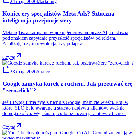
24 maja 2026
Marketing
Koniec ery specjalistów Meta Ads? Sztuczna
inteligencja przejmuje stery
Meta ogłasza kampanie w pełni generowane przez AI, co stawia
pod znakiem zapytania przyszłość specjalistów od reklam.
Analizuję, czy to rewolucja, czy pułapka.
Czytaj
23 maja 2026
Strategia
Google zamyka kurek z ruchem. Jak przetrwać erę
"zero-click"?
Jeśli Twoja firma żyje z ruchu z Google, mam złe wieści. Era, w
której SEO było gwarancją stałego napływu klientów, właśnie
dobiega końca. Wyjaśniam, co to oznacza i jak ratować biznes.
Czytaj