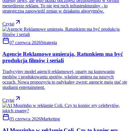
odległy news, ale jego skutki odczujesz bezpośrednio w swoim
menedżerze reklam. To nie jest ruch infrastrukturalny - to
strategiczna zapowiedź zmian w działaniu algorytmów.
Czytaj
07 czerwca 2026
Strategia
Agencje Reklamowe umierają. Ratunkiem ma być
produkcja filmów i seriali
Tradycyjny model agencji reklamowej, oparty na kupowaniu
mediów i produkowaniu spotów, właśnie umiera na naszych
oczach. Nowa propozycja to radykalny zwrot: agencje mają stać się
studiami entertainment.
Czytaj
05 czerwca 2026
Marketing
AI Mourinho w reklamie Coli. Czy to koniec ery