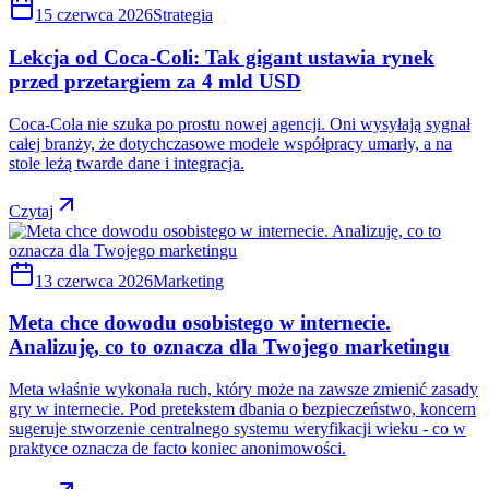
15 czerwca 2026
Strategia
Lekcja od Coca-Coli: Tak gigant ustawia rynek
przed przetargiem za 4 mld USD
Coca-Cola nie szuka po prostu nowej agencji. Oni wysyłają sygnał
całej branży, że dotychczasowe modele współpracy umarły, a na
stole leżą twarde dane i integracja.
Czytaj
13 czerwca 2026
Marketing
Meta chce dowodu osobistego w internecie.
Analizuję, co to oznacza dla Twojego marketingu
Meta właśnie wykonała ruch, który może na zawsze zmienić zasady
gry w internecie. Pod pretekstem dbania o bezpieczeństwo, koncern
sugeruje stworzenie centralnego systemu weryfikacji wieku - co w
praktyce oznacza de facto koniec anonimowości.