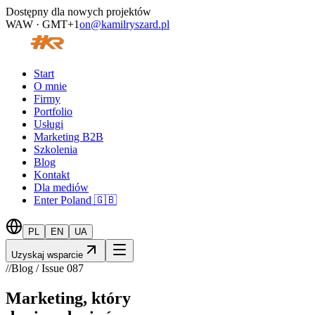
Dostępny dla nowych projektów
WAW · GMT+1
on@kamilryszard.pl
Start
O mnie
Firmy
Portfolio
Usługi
Marketing B2B
Szkolenia
Blog
Kontakt
Dla mediów
Enter Poland 🇬🇧
PL
EN
UA
Uzyskaj wsparcie
//
Blog / Issue
087
Marketing, który