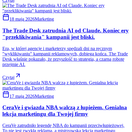
Czytaj
18 maja 2026
Marketing
The Trade Desk zatrudnia AI od Claude. Koniec ery
"przeklikiwania" kampanii jest bliski.
Era, w której agencje i marketerzy spędzali dni na ręcznym
"wyklikiwaniu" kampanii reklamowych, dobiega końca. The Trade
Desk właśnie pokazało, że przyszłość to strategia, a czarną robotę
przejmie AI.
Czytaj
17 maja 2026
Marketing
CeraVe i gwiazda NBA walczą z łupieżem. Genialna
lekcja marketingu dla Twojej firmy
CeraVe zatrudniło legendę NBA do kampanii przeciwłupieżowej.
To nie jest zwykła reklama, a mistrzowska lekcja marketingu