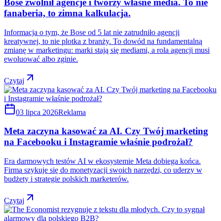
Bose zwolnił agencje i tworzy własne media. To nie
fanaberia, to zimna kalkulacja.
Informacja o tym, że Bose od 5 lat nie zatrudniło agencji
kreatywnej, to nie plotka z branży. To dowód na fundamentalną
zmianę w marketingu: marki stają się mediami, a rola agencji musi
ewoluować albo zginie.
Czytaj
03 lipca 2026
Reklama
Meta zaczyna kasować za AI. Czy Twój marketing
na Facebooku i Instagramie właśnie podrożał?
Era darmowych testów AI w ekosystemie Meta dobiega końca.
Firma szykuje się do monetyzacji swoich narzędzi, co uderzy w
budżety i strategie polskich marketerów.
Czytaj