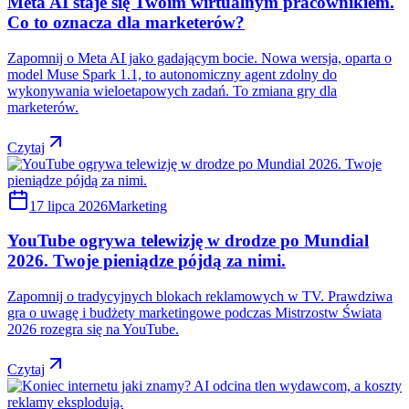
Meta AI staje się Twoim wirtualnym pracownikiem.
Co to oznacza dla marketerów?
Zapomnij o Meta AI jako gadającym bocie. Nowa wersja, oparta o
model Muse Spark 1.1, to autonomiczny agent zdolny do
wykonywania wieloetapowych zadań. To zmiana gry dla
marketerów.
Czytaj
17 lipca 2026
Marketing
YouTube ogrywa telewizję w drodze po Mundial
2026. Twoje pieniądze pójdą za nimi.
Zapomnij o tradycyjnych blokach reklamowych w TV. Prawdziwa
gra o uwagę i budżety marketingowe podczas Mistrzostw Świata
2026 rozegra się na YouTube.
Czytaj