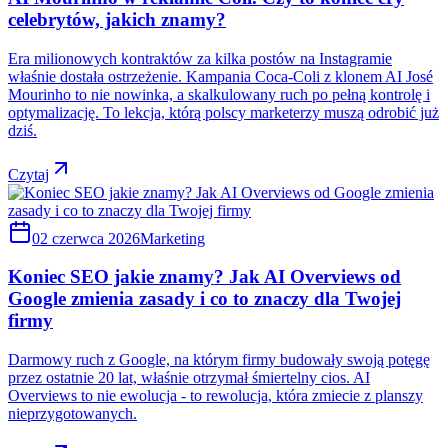
celebrytów, jakich znamy?
Era milionowych kontraktów za kilka postów na Instagramie
właśnie dostała ostrzeżenie. Kampania Coca-Coli z klonem AI José
Mourinho to nie nowinka, a skalkulowany ruch po pełną kontrolę i
optymalizację. To lekcja, którą polscy marketerzy muszą odrobić już
dziś.
Czytaj
02 czerwca 2026
Marketing
Koniec SEO jakie znamy? Jak AI Overviews od
Google zmienia zasady i co to znaczy dla Twojej
firmy
Darmowy ruch z Google, na którym firmy budowały swoją potęgę
przez ostatnie 20 lat, właśnie otrzymał śmiertelny cios. AI
Overviews to nie ewolucja - to rewolucja, która zmiecie z planszy
nieprzygotowanych.