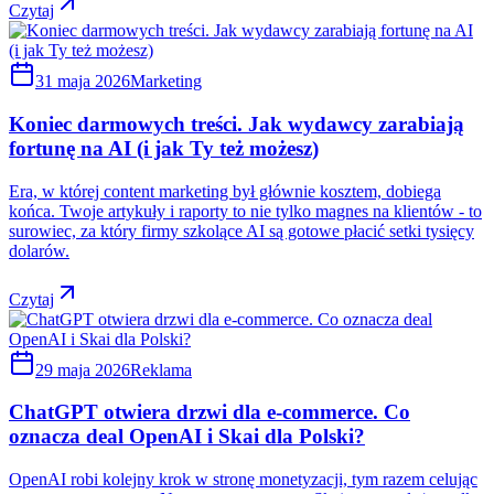
Czytaj
31 maja 2026
Marketing
Koniec darmowych treści. Jak wydawcy zarabiają
fortunę na AI (i jak Ty też możesz)
Era, w której content marketing był głównie kosztem, dobiega
końca. Twoje artykuły i raporty to nie tylko magnes na klientów - to
surowiec, za który firmy szkolące AI są gotowe płacić setki tysięcy
dolarów.
Czytaj
29 maja 2026
Reklama
ChatGPT otwiera drzwi dla e-commerce. Co
oznacza deal OpenAI i Skai dla Polski?
OpenAI robi kolejny krok w stronę monetyzacji, tym razem celując