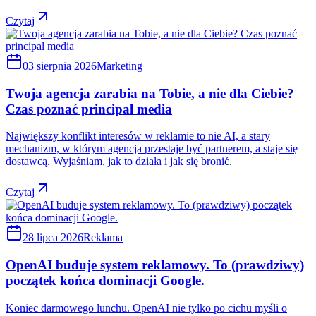
Czytaj
03 sierpnia 2026
Marketing
Twoja agencja zarabia na Tobie, a nie dla Ciebie?
Czas poznać principal media
Największy konflikt interesów w reklamie to nie AI, a stary
mechanizm, w którym agencja przestaje być partnerem, a staje się
dostawcą. Wyjaśniam, jak to działa i jak się bronić.
Czytaj
28 lipca 2026
Reklama
OpenAI buduje system reklamowy. To (prawdziwy)
początek końca dominacji Google.
Koniec darmowego lunchu. OpenAI nie tylko po cichu myśli o