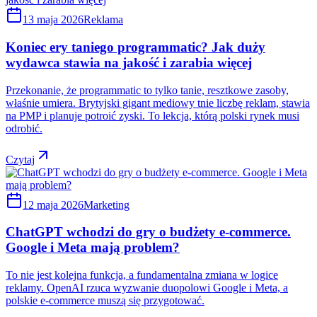
13 maja 2026
Reklama
Koniec ery taniego programmatic? Jak duży
wydawca stawia na jakość i zarabia więcej
Przekonanie, że programmatic to tylko tanie, resztkowe zasoby,
właśnie umiera. Brytyjski gigant mediowy tnie liczbę reklam, stawia
na PMP i planuje potroić zyski. To lekcja, którą polski rynek musi
odrobić.
Czytaj
12 maja 2026
Marketing
ChatGPT wchodzi do gry o budżety e-commerce.
Google i Meta mają problem?
To nie jest kolejna funkcja, a fundamentalna zmiana w logice
reklamy. OpenAI rzuca wyzwanie duopolowi Google i Meta, a
polskie e-commerce muszą się przygotować.