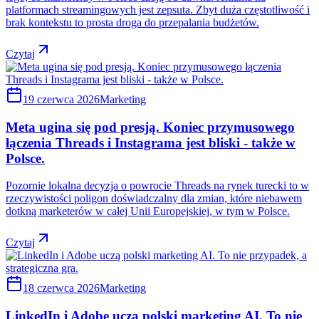
platformach streamingowych jest zepsuta. Zbyt duża częstotliwość i
brak kontekstu to prosta droga do przepalania budżetów.
Czytaj
19 czerwca 2026
Marketing
Meta ugina się pod presją. Koniec przymusowego
łączenia Threads i Instagrama jest bliski - także w
Polsce.
Pozornie lokalna decyzja o powrocie Threads na rynek turecki to w
rzeczywistości poligon doświadczalny dla zmian, które niebawem
dotkną marketerów w całej Unii Europejskiej, w tym w Polsce.
Czytaj
18 czerwca 2026
Marketing
LinkedIn i Adobe uczą polski marketing AI. To nie