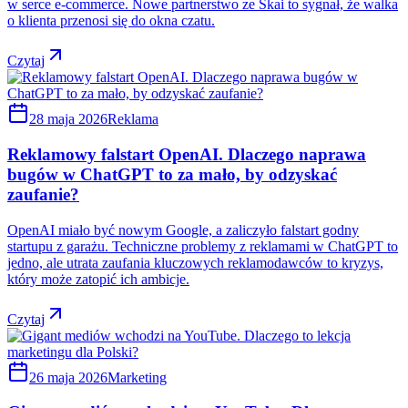
w serce e-commerce. Nowe partnerstwo ze Skai to sygnał, że walka
o klienta przenosi się do okna czatu.
Czytaj
28 maja 2026
Reklama
Reklamowy falstart OpenAI. Dlaczego naprawa
bugów w ChatGPT to za mało, by odzyskać
zaufanie?
OpenAI miało być nowym Google, a zaliczyło falstart godny
startupu z garażu. Techniczne problemy z reklamami w ChatGPT to
jedno, ale utrata zaufania kluczowych reklamodawców to kryzys,
który może zatopić ich ambicje.
Czytaj
26 maja 2026
Marketing