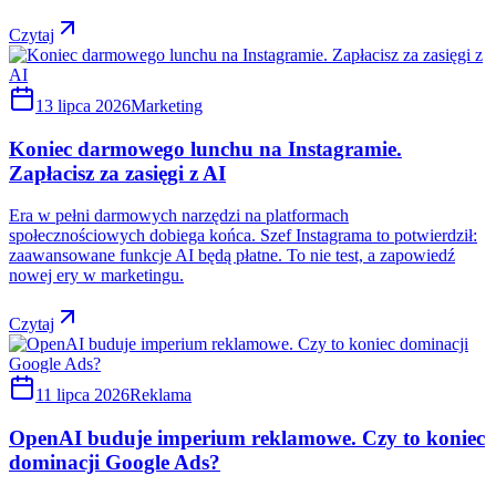
Czytaj
13 lipca 2026
Marketing
Koniec darmowego lunchu na Instagramie.
Zapłacisz za zasięgi z AI
Era w pełni darmowych narzędzi na platformach
społecznościowych dobiega końca. Szef Instagrama to potwierdził:
zaawansowane funkcje AI będą płatne. To nie test, a zapowiedź
nowej ery w marketingu.
Czytaj
11 lipca 2026
Reklama
OpenAI buduje imperium reklamowe. Czy to koniec
dominacji Google Ads?