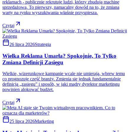
reklamach - publicznie rekrutuje ludzi, którzy zbudują machinę
sprzedażową. To pierwszy, namacalny dowód na to, że zmiana
warty na rynku wyszukiwania właśnie przyspiesza.
Czytaj
26 lipca 2026
Strategia
Wielka Reklama Umarła? Spokojnie, To Tylko
Zmiana Definicji Zasięgu
Wielkie, wizerunkowe kampanie wcale nie umierają, wbrew temu
co prognozuje część branży. Zmienia się jednak fundamentalnie
definicja „zasięgu” i sposób, w jaki mądry dyrektor marketingu
powinien alokować budżet.
Czytaj
25 lipca 2026
Marketing