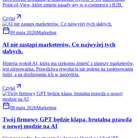
Point-of-View, które zmieni zasady gry w e-commerce i B2B.
Czytaj
09 maja 2026
Marketing
AI nie zastąpi marketerów. Co najwyżej tych
słabych.
Histeria wokół AI, która ma rzekomo zmieść z planszy marketerów,
jest niepoważna. Prawdziwa rewolucja nie polega na zastępowaniu
ludzi, a na dozbrajaniu ich w narzędzia.
Czytaj
08 maja 2026
Marketing
Twój firmowy GPT będzie klapą. brutalna prawda
o nowej modzie na AI