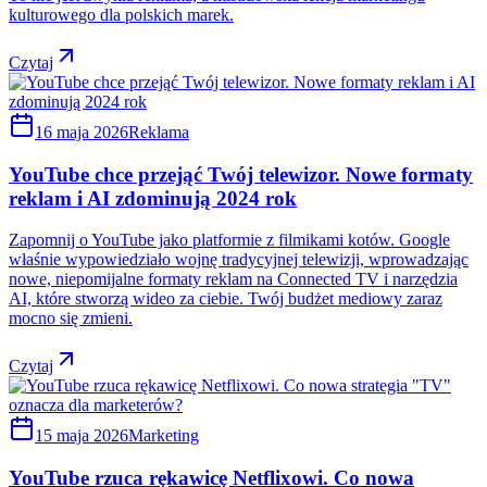
kulturowego dla polskich marek.
Czytaj
16 maja 2026
Reklama
YouTube chce przejąć Twój telewizor. Nowe formaty
reklam i AI zdominują 2024 rok
Zapomnij o YouTube jako platformie z filmikami kotów. Google
właśnie wypowiedziało wojnę tradycyjnej telewizji, wprowadzając
nowe, niepomijalne formaty reklam na Connected TV i narzędzia
AI, które stworzą wideo za ciebie. Twój budżet mediowy zaraz
mocno się zmieni.
Czytaj
15 maja 2026
Marketing
YouTube rzuca rękawicę Netflixowi. Co nowa