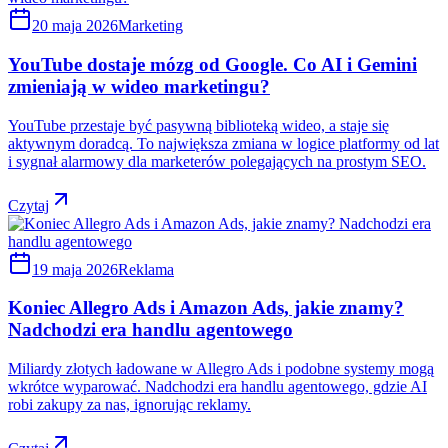
20 maja 2026
Marketing
YouTube dostaje mózg od Google. Co AI i Gemini
zmieniają w wideo marketingu?
YouTube przestaje być pasywną biblioteką wideo, a staje się
aktywnym doradcą. To największa zmiana w logice platformy od lat
i sygnał alarmowy dla marketerów polegających na prostym SEO.
Czytaj
19 maja 2026
Reklama
Koniec Allegro Ads i Amazon Ads, jakie znamy?
Nadchodzi era handlu agentowego
Miliardy złotych ładowane w Allegro Ads i podobne systemy mogą
wkrótce wyparować. Nadchodzi era handlu agentowego, gdzie AI
robi zakupy za nas, ignorując reklamy.