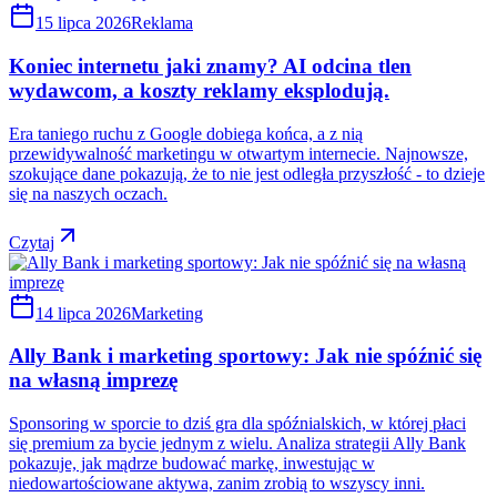
15 lipca 2026
Reklama
Koniec internetu jaki znamy? AI odcina tlen
wydawcom, a koszty reklamy eksplodują.
Era taniego ruchu z Google dobiega końca, a z nią
przewidywalność marketingu w otwartym internecie. Najnowsze,
szokujące dane pokazują, że to nie jest odległa przyszłość - to dzieje
się na naszych oczach.
Czytaj
14 lipca 2026
Marketing
Ally Bank i marketing sportowy: Jak nie spóźnić się
na własną imprezę
Sponsoring w sporcie to dziś gra dla spóźnialskich, w której płaci
się premium za bycie jednym z wielu. Analiza strategii Ally Bank
pokazuje, jak mądrze budować markę, inwestując w
niedowartościowane aktywa, zanim zrobią to wszyscy inni.