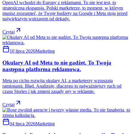
OpenAI wchodzi do Europy z reklamami. To nie jest test, to
strategiczna ekspansja. Polski marketerze, to moment, w którym
musisz zrozumieć, że Twoje budżety na Google i Meta stoją przed
największym wstrząsem od dekady.
Czytaj
10 lipca 2026
Marketing
Okulary AI od Meta to nie gadżet. To Twoja
następna platforma reklamowa.
Meta po cichu rozwija okulary AI, a marketerzy wzruszają
ramionami. Błąd. Analizuję, dlaczego to najważniejszy ruch od
czasu Stories i jak zmieni zasady gry w reklamie.
Czytaj
04 lipca 2026
Marketing