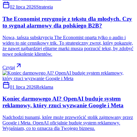
02 lipca 2026
Strategia
The Economist rezygnuje z tekstu dla młodych. Czy
to sygnał alarmowy dla polskiego B2B?
Nowa, tańsza subskrypcja The Economist oparta tylko o audio i
wideo to nie cennikowy trik. To strategiczny zwrot, który pokazuje,
że nawet najbardziej elitarne marki muszą porzucić tekst, by zdobyć
nowe pokolenie klientów.
Czytaj
01 lipca 2026
Reklama
Koniec darmowego AI? OpenAI buduje system
reklamowy, który rzuci wyzwanie Google i Meta
Nadchodzi tsunami, które może przewrócić stolik zajmowany przez
Google i Meta. OpenAI oficjalnie buduje system reklamowy.
Wyjaśniam, co to oznacza dla Twojego biznesu.