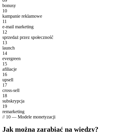
09
bonusy
10
kampanie reklamowe
11
e-mail marketing
12
sprzedaż przez społeczność
13
launch
14
evergreen
15
afiliacje
16
upsell
17
cross-sell
18
subskrypcja
19
remarketing
// 10 — Modele monetyzacji
Jak można
zarabiać na wiedzy?