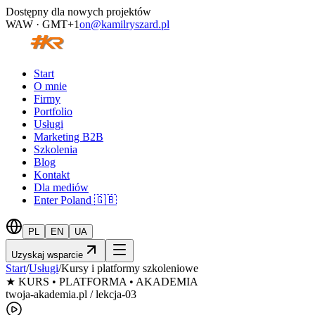
Dostępny dla nowych projektów
WAW · GMT+1
on@kamilryszard.pl
Start
O mnie
Firmy
Portfolio
Usługi
Marketing B2B
Szkolenia
Blog
Kontakt
Dla mediów
Enter Poland 🇬🇧
PL
EN
UA
Uzyskaj wsparcie
Start
/
Usługi
/
Kursy i platformy szkoleniowe
★ KURS • PLATFORMA • AKADEMIA
twoja-akademia.pl / lekcja-03