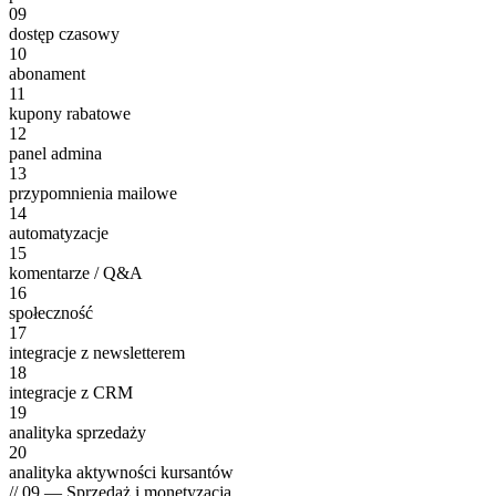
09
dostęp czasowy
10
abonament
11
kupony rabatowe
12
panel admina
13
przypomnienia mailowe
14
automatyzacje
15
komentarze / Q&A
16
społeczność
17
integracje z newsletterem
18
integracje z CRM
19
analityka sprzedaży
20
analityka aktywności kursantów
// 09 — Sprzedaż i monetyzacja