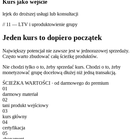
Kurs jako wejście
lejek do droższej usługi lub konsultacji
// 11 — LTV i uproduktowienie grupy
Jeden kurs to dopiero
początek
Największy potencjał nie zawsze jest w jednorazowej sprzedaży.
Często warto zbudować całą ścieżkę produktów.
Nie chodzi tylko o to, żeby
sprzedać kurs
. Chodzi o to, żeby
monetyzować grupę docelową dłużej niż jedną transakcją
.
ŚCIEŻKA WARTOŚCI · od darmowego do premium
01
darmowy materiał
02
tani produkt wejściowy
03
kurs główny
04
certyfikacja
05
abonament