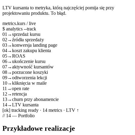
LTV kursanta to metryka, którą najczęściej pomija się przy
projektowaniu produktu. To błąd.
metrics.kurs / live
$ analytics --track
01
→
sprzedaż kursu
02
→
źródła sprzedaży
03
→
konwersja landing page
04
→
koszt zakupu klienta
05
→
ROAS
06
→
ukończenie kursu
07
→
aktywność kursantów
08
→
porzucone koszyki
09
→
odtworzenia lekcji
10
→
kliknięcia w maile
11
→
open rate
12
→
retencja
13
→
churn przy abonamencie
14
→
LTV kursanta
[ok] tracking ready · 14 metrics · LTV ↑
// 14 — Portfolio
Przykładowe
realizacje