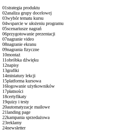
01
strategia produktu
02
analiza grupy docelowej
03
wybór tematu kursu
04
wsparcie w ułożeniu programu
05
scenariusze nagrań
06
przygotowanie prezentacji
07
nagranie video
08
nagranie ekranu
09
nagrania fizyczne
10
montaż
11
obróbka dźwięku
12
napisy
13
grafiki
14
miniatury lekcji
15
platforma kursowa
16
logowanie użytkowników
17
płatności
18
certyfikaty
19
quizy i testy
20
automatyzacje mailowe
21
landing page
22
kampania sprzedażowa
23
reklamy
24
newsletter