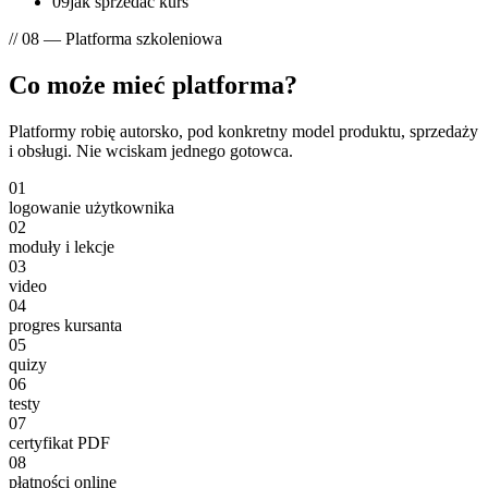
09
jak sprzedać kurs
// 08 — Platforma szkoleniowa
Co może mieć
platforma?
Platformy robię
autorsko
, pod konkretny model produktu, sprzedaży
i obsługi. Nie wciskam jednego gotowca.
01
logowanie użytkownika
02
moduły i lekcje
03
video
04
progres kursanta
05
quizy
06
testy
07
certyfikat PDF
08
płatności online