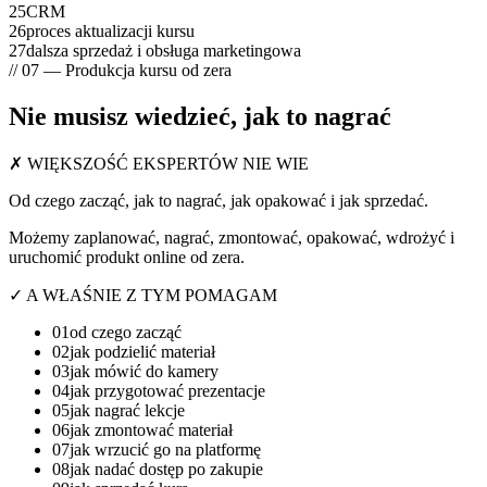
25
CRM
26
proces aktualizacji kursu
27
dalsza sprzedaż i obsługa marketingowa
// 07 — Produkcja kursu od zera
Nie musisz wiedzieć,
jak to nagrać
✗ WIĘKSZOŚĆ EKSPERTÓW NIE WIE
Od czego
zacząć
, jak to nagrać, jak opakować i jak
sprzedać
.
Możemy
zaplanować, nagrać, zmontować, opakować, wdrożyć i
uruchomić
produkt online od zera.
✓ A WŁAŚNIE Z TYM POMAGAM
01
od czego zacząć
02
jak podzielić materiał
03
jak mówić do kamery
04
jak przygotować prezentacje
05
jak nagrać lekcje
06
jak zmontować materiał
07
jak wrzucić go na platformę
08
jak nadać dostęp po zakupie