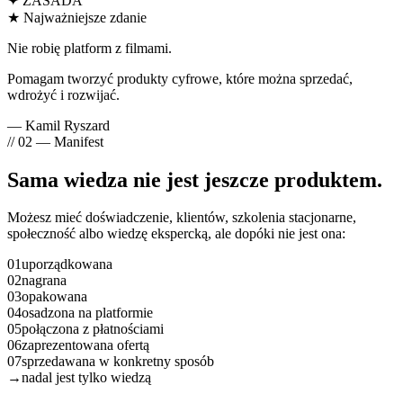
✦ ZASADA
★ Najważniejsze zdanie
Nie robię platform
z filmami
.
Pomagam tworzyć
produkty cyfrowe
, które można sprzedać,
wdrożyć i rozwijać.
— Kamil Ryszard
// 02 — Manifest
Sama wiedza
nie jest jeszcze produktem
.
Możesz mieć doświadczenie, klientów, szkolenia stacjonarne,
społeczność albo wiedzę ekspercką, ale dopóki nie jest ona:
01
uporządkowana
02
nagrana
03
opakowana
04
osadzona na platformie
05
połączona z płatnościami
06
zaprezentowana ofertą
07
sprzedawana w konkretny sposób
→
nadal jest tylko wiedzą