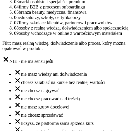
03
marki osobiste i specjaliści premium
04
firmy B2B z procesem onboardingu
05
branża beauty, medyczna, finansowa
06
edukatorzy, szkoły, certyfikatorzy
07
firmy szkolące klientów, partnerów i pracowników
08
osoby z realną wiedzą, doświadczeniem albo społecznością
09
osoby wchodzące w online z wartościowym materiałem
Filtr: masz realną wiedzę, doświadczenie albo proces, który można
opakować w produkt.
NIE · nie ma sensu jeśli
nie masz wiedzy ani doświadczenia
chcesz zarabiać na kursie bez realnej wartości
nie chcesz nagrywać
nie chcesz pracować nad treścią
nie masz grupy docelowej
nie chcesz sprzedawać
liczysz, że platforma sama sprzeda kurs