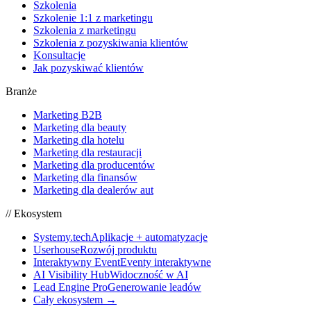
Szkolenia
Szkolenie 1:1 z marketingu
Szkolenia z marketingu
Szkolenia z pozyskiwania klientów
Konsultacje
Jak pozyskiwać klientów
Branże
Marketing B2B
Marketing dla beauty
Marketing dla hotelu
Marketing dla restauracji
Marketing dla producentów
Marketing dla finansów
Marketing dla dealerów aut
// Ekosystem
Systemy.tech
Aplikacje + automatyzacje
Userhouse
Rozwój produktu
Interaktywny Event
Eventy interaktywne
AI Visibility Hub
Widoczność w AI
Lead Engine Pro
Generowanie leadów
Cały ekosystem →