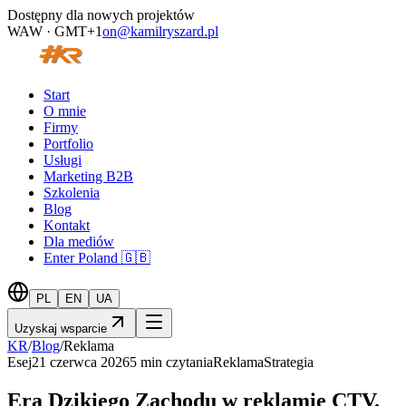
Dostępny dla nowych projektów
WAW · GMT+1
on@kamilryszard.pl
Start
O mnie
Firmy
Portfolio
Usługi
Marketing B2B
Szkolenia
Blog
Kontakt
Dla mediów
Enter Poland 🇬🇧
PL
EN
UA
Uzyskaj wsparcie
KR
/
Blog
/
Reklama
Esej
21 czerwca 2026
5
min czytania
Reklama
Strategia
Era Dzikiego Zachodu w reklamie CTV.