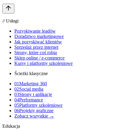
// Usługi
Pozyskiwanie leadów
Doradztwo marketingowe
Jak pozyskiwać klientów
Sprzedaż przez internet
Strony, które coś robią
Sklep online / e-commerce
Kursy i platformy szkoleniowe
Ścieżki klasyczne
01
Marketing 360
02
Social media
03
Strony i aplikacje
04
Performance
05
Platformy szkoleniowe
06
Projekty graficzne
Zobacz wszystkie →
Edukacja