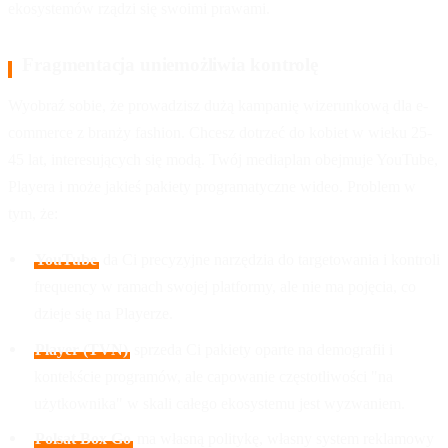
ekosystemów rządzi się swoimi prawami.
Fragmentacja uniemożliwia kontrolę
Wyobraź sobie, że prowadzisz dużą kampanię wizerunkową dla e-
commerce z branży fashion. Chcesz dotrzeć do kobiet w wieku 25-
45 lat, interesujących się modą. Twój mediaplan obejmuje YouTube,
Playera i może jakieś pakiety programatyczne wideo. Problem w
tym, że:
YouTube
da Ci precyzyjne narzędzia do targetowania i kontroli
frequency w ramach swojej platformy, ale nie ma pojęcia, co
dzieje się na Playerze.
Player (TVN)
sprzeda Ci pakiety oparte na demografii i
kontekście programów, ale capowanie częstotliwości "na
użytkownika" w skali całego ekosystemu jest wyzwaniem.
Polsat Box Go
ma własną politykę, własny system reklamowy