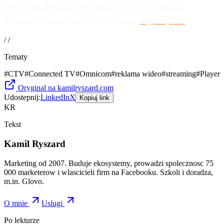
dziwiąc się, dlaczego w domu jest coraz zimniej. Chcesz
porozmawiać o strategii dla Twojej marki?
Wypełnij brief
.
/ /
Tematy
#
CTV
#
Connected TV
#
Omnicom
#
reklama wideo
#
streaming
#
Player
Oryginal na kamilryszard.com
Udostepnij:
LinkedIn
X
Kopiuj link
KR
Tekst
Kamil Ryszard
Marketing od 2007. Buduje ekosystemy, prowadzi spolecznosc 75
000 marketerow i wlascicieli firm na Facebooku. Szkoli i doradza,
m.in. Glovo.
O mnie
Uslugi
Po lekturze