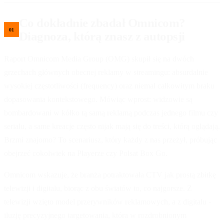
Co dokładnie zbadał Omnicom?
Diagnoza, którą znasz z autopsji
Raport Omnicom Media Group (OMG) skupił się na dwóch
grzechach głównych obecnej reklamy w streamingu: absurdalnie
wysokiej częstotliwości (frequency) oraz niemal całkowitym braku
dopasowania kontekstowego. Mówiąc wprost: widzowie są
bombardowani w kółko tą samą reklamą podczas jednego filmu czy
serialu, a same kreacje często nijak mają się do treści, którą oglądają.
Brzmi znajomo? To scenariusz, który każdy z nas przeżył, próbując
obejrzeć cokolwiek na Playerze czy Polsat Box Go.
Omnicom wskazuje, że branża potraktowała CTV jak prostą zbitkę
telewizji i digitalu, biorąc z obu światów to, co najgorsze. Z
telewizji wzięto model przerywników reklamowych, a z digitalu -
iluzję precyzyjnego targetowania, która w rozdrobnionym