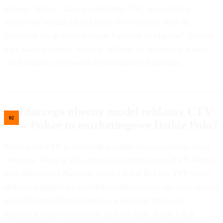
jednego "mózgu", który powiedziałby: "OK, ten konkretny
użytkownik widział już spot marki X na YouTube, więc nie
pokazujmy mu go przez następne 3 godziny na Playerze". Zamiast
tego, każda platforma "wpycha" reklamę, by zrealizować własne
cele kampanii, co prowadzi do patologicznej nadpodaży.
Dlaczego obecny model reklamy CTV
w Polsce to marketingowe Dzikie Pola?
Polski rynek CTV to doskonały przykład chaosu, o którym mówi
Omnicom. Mamy tu kilku dużych, lokalnych graczy (TVN Warner
Bros. Discovery z Playerem, Polsat z Polsat Box Go, TVP VOD),
globalnych gigantów z modelem subskrypcyjnym, ale coraz częściej
też z reklamami (Netflix, Disney+, a globalnie Max), oraz
oczywiście króla wideo online, czyli YouTube. Każdy z tych