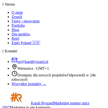
// Strona
O mnie
Zespół
Firmy / ekosystem
Portfolio
Blog
Dla mediów
Brief
Enter Poland 🇬🇧
// Kontakt
on@kamilryszard.pl
Warszawa · GMT+1
Dostępny dla nowych projektów
Odpowiedź w 24h
roboczych
Wszystkie kontakty →
Kamil Ryszard
Marketing partner since
2007
Marketing to nie kampania.