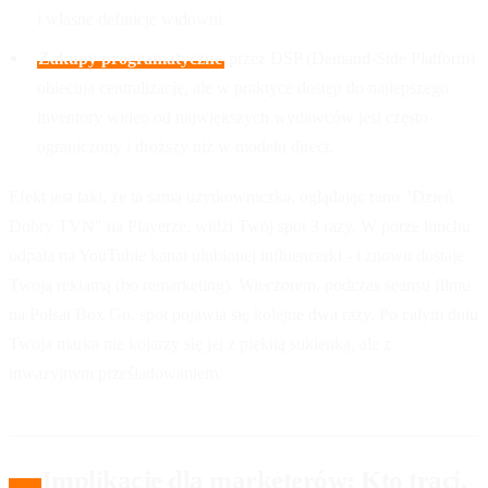
i własne definicje widowni.
Zakupy programatyczne
przez DSP (Demand-Side Platform)
obiecują centralizację, ale w praktyce dostęp do najlepszego
inventory wideo od największych wydawców jest często
ograniczony i droższy niż w modelu direct.
Efekt jest taki, że ta sama użytkowniczka, oglądając rano "Dzień
Dobry TVN" na Playerze, widzi Twój spot 3 razy. W porze lunchu
odpala na YouTubie kanał ulubionej influencerki - i znowu dostaje
Twoją reklamą (bo remarketing). Wieczorem, podczas seansu filmu
na Polsat Box Go, spot pojawia się kolejne dwa razy. Po całym dniu
Twoja marka nie kojarzy się jej z piękną sukienką, ale z
inwazyjnym prześladowaniem.
Implikacje dla marketerów: Kto traci,