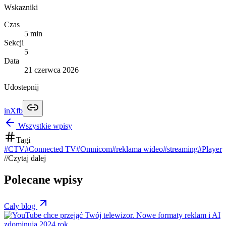
Wskazniki
Czas
5
min
Sekcji
5
Data
21 czerwca 2026
Udostepnij
in
X
fb
Wszystkie wpisy
Tagi
#
CTV
#
Connected TV
#
Omnicom
#
reklama wideo
#
streaming
#
Player
//
Czytaj dalej
Polecane wpisy
Caly blog