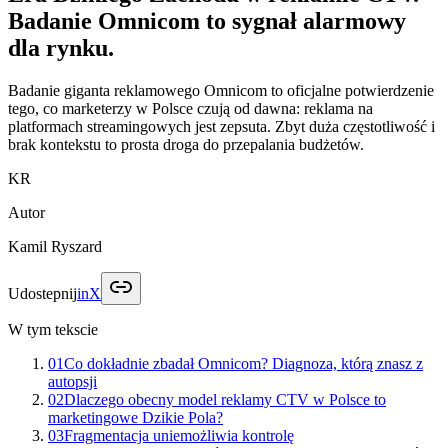
Badanie Omnicom to sygnał alarmowy
dla rynku.
Badanie giganta reklamowego Omnicom to oficjalne potwierdzenie
tego, co marketerzy w Polsce czują od dawna: reklama na
platformach streamingowych jest zepsuta. Zbyt duża częstotliwość i
brak kontekstu to prosta droga do przepalania budżetów.
KR
Autor
Kamil Ryszard
Udostepnij
in
X
W tym tekscie
01
Co dokładnie zbadał Omnicom? Diagnoza, którą znasz z
autopsji
02
Dlaczego obecny model reklamy CTV w Polsce to
marketingowe Dzikie Pola?
03
Fragmentacja uniemożliwia kontrolę