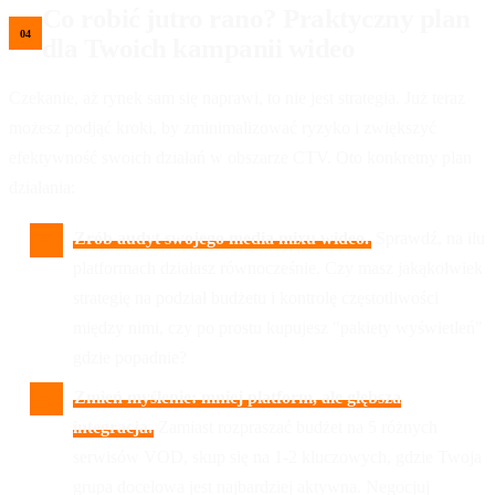
Co robić jutro rano? Praktyczny plan
dla Twoich kampanii wideo
Czekanie, aż rynek sam się naprawi, to nie jest strategia. Już teraz
możesz podjąć kroki, by zminimalizować ryzyko i zwiększyć
efektywność swoich działań w obszarze CTV. Oto konkretny plan
działania:
Zrób audyt swojego media mixu wideo.
Sprawdź, na ilu
platformach działasz równocześnie. Czy masz jakąkolwiek
strategię na podział budżetu i kontrolę częstotliwości
między nimi, czy po prostu kupujesz "pakiety wyświetleń"
gdzie popadnie?
Zmień myślenie: mniej platform, ale głębsza
integracja.
Zamiast rozpraszać budżet na 5 różnych
serwisów VOD, skup się na 1-2 kluczowych, gdzie Twoja
grupa docelowa jest najbardziej aktywna. Negocjuj