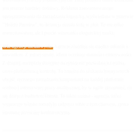
jest jeszcze bardziej dotkliwy. Reklama zaawansowanego
oprogramowania do zarządzania logistyką, wyświetlana w przerwie
"Hotelu Paradise", to definicja strzału kulą w płot. To nie tylko
marnotrawstwo, ale i psucie wizerunku eksperckiej marki.
Dla agencji mediowych:
Agencje znajdują się między młotem a
kowadłem. Z jednej strony, klient oczekuje dotarcia i efektywności.
Z drugiej, narzędzia dostępne na rynku nie pozwalają na realną,
cross-platformową kontrolę. To zmusza do szukania kreatywnych
obejść, ręcznego zarządzania kampaniami na każdej platformie
osobno i intensywnej pracy analitycznej, by w ogóle zrozumieć, co
się dzieje z budżetem klienta. To także szansa - agencja, która
wypracuje własne metodyki radzenia sobie z tym chaosem, zyska
ogromną przewagę konkurencyjną.