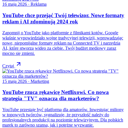
16 maja 2026
· Reklama
YouTube chce przejąć Twój telewizor. Nowe formaty
reklam i AI zdominują 2024 rok
Zapomnij o YouTube jako platformie z filmikami kotów. Google
właśnie wypowiedziało wojnę tradycyjnej telewizji, wprowadzając
nowe, niepomijalne formaty reklam na Connected TV i narzędzia
AI, które stworzą wideo za ciebie. Twój budżet mediowy zaraz
mocno się zmieni.
Czytaj
15 maja 2026
· Marketing
YouTube rzuca rękawicę Netflixowi. Co nowa
strategia "TV" oznacza dla marketerów?
YouTube przestaje być platformą dla amatorów. Inwestując miliony
w topowych twórców, sygnalizuje, że przyszłość należy do
profesjonalnych produkcji na poziomie telewizyjnym. Dla polskich
marek to zarówno szansa, jak i potężne wyzwanie.