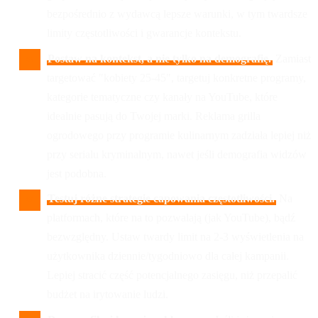
bezpośrednio z wydawcą lepsze warunki, w tym twardsze
limity częstotliwości i gwarancje kontekstu.
Postaw na kontekst, a nie tylko na demografię.
Zamiast
targetować "kobiety 25-45", targetuj konkretne programy,
kategorie tematyczne czy kanały na YouTube, które
idealnie pasują do Twojej marki. Reklama grilla
ogrodowego przy programie kulinarnym zadziała lepiej niż
przy serialu kryminalnym, nawet jeśli demografia widzów
jest podobna.
Testuj różne strategie capowania częstotliwości.
Na
platformach, które na to pozwalają (jak YouTube), bądź
bezwzględny. Ustaw twardy limit na 2-3 wyświetlenia na
użytkownika dziennie/tygodniowo dla całej kampanii.
Lepiej stracić część potencjalnego zasięgu, niż przepalić
budżet na irytowanie ludzi.