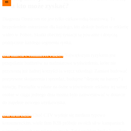
a kto może zyskać?
Diagnoza Omnicom nie jest tylko ciekawostką branżową. To
bezpośrednie ostrzeżenie dla każdego, kto alokuje budżet w reklamę
wideo w Polsce. Skutki obecnej sytuacji są poważne i dotyczą
praktycznie każdego segmentu rynku.
Dla marek e-commerce i B2C:
Największym ryzykiem jest
przepalanie budżetów na nadmiarowe wyświetlenia, które nie
przynoszą już żadnej korzyści (a wręcz szkodzą). Zamiast budować
pozytywne skojarzenia i sprzedaż, budujesz "ślepotę na banery" i
irytację. Pieniądze wydane na ósme wyświetlenie reklamy tej samej
osobie w ciągu jednego dnia można było zainwestować w dotarcie
do zupełnie nowego użytkownika.
Dla firm B2B:
Choć CTV wydaje się medium typowo
konsumenckim, wiele firm B2B próbuje swoich sił w kampaniach
wizerunkowych czy rekrutacyjnych. Tutaj problem braku kontekstu