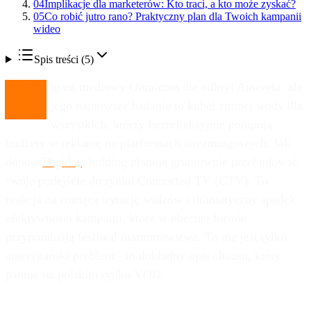
04
Implikacje dla marketerów: Kto traci, a kto może zyskać?
05
Co robić jutro rano? Praktyczny plan dla Twoich kampanii
wideo
Spis treści (
5
)
G
igant mediowy Omnicom nie odkrył Ameryki, ale
jego najnowsze badanie to kubeł zimnej wody dla
wszystkich, którzy bezrefleksyjnie pompują
budżety w reklamę na platformach streamingowych. Jak
donosi
Digiday
, holding planuje gruntownie przebudować
swoje podejście do rynku Connected TV (CTV). To
reakcja na rosnącą irytację widzów i dramatyczny spadek
efektywności kampanii, które w obecnej formie
przypominają festiwal marnotrawstwa. To nie jest tylko
amerykański problem - to dokładny opis chaosu, który
panuje na polskim rynku VOD.