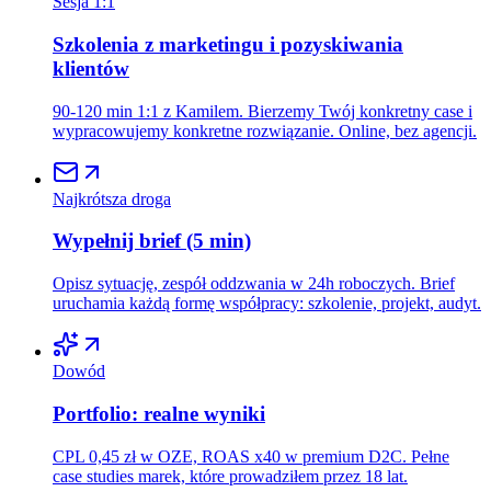
Sesja 1:1
Szkolenia z marketingu i pozyskiwania
klientów
90-120 min 1:1 z Kamilem. Bierzemy Twój konkretny case i
wypracowujemy konkretne rozwiązanie. Online, bez agencji.
Najkrótsza droga
Wypełnij brief (5 min)
Opisz sytuację, zespół oddzwania w 24h roboczych. Brief
uruchamia każdą formę współpracy: szkolenie, projekt, audyt.
Dowód
Portfolio: realne wyniki
CPL 0,45 zł w OZE, ROAS x40 w premium D2C. Pełne
case studies marek, które prowadziłem przez 18 lat.