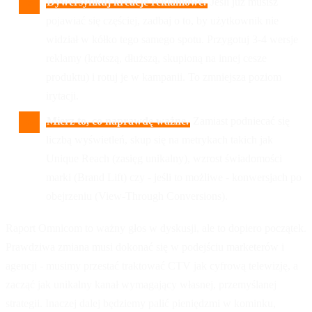
Dywersyfikuj kreacje reklamowe.
Jeśli już musisz
pojawiać się częściej, zadbaj o to, by użytkownik nie
widział w kółko tego samego spotu. Przygotuj 3-4 wersje
reklamy (krótszą, dłuższą, skupioną na innej cesze
produktu) i rotuj je w kampanii. To zmniejsza poziom
irytacji.
Mierz to, co naprawdę ważne.
Zamiast podniecać się
liczbą wyświetleń, skup się na metrykach takich jak
Unique Reach (zasięg unikalny), wzrost świadomości
marki (Brand Lift) czy - jeśli to możliwe - konwersjach po
obejrzeniu (View-Through Conversions).
Raport Omnicom to ważny głos w dyskusji, ale to dopiero początek.
Prawdziwa zmiana musi dokonać się w podejściu marketerów i
agencji - musimy przestać traktować CTV jak cyfrową telewizję, a
zacząć jak unikalny kanał wymagający własnej, przemyślanej
strategii. Inaczej dalej będziemy palić pieniędzmi w kominku,