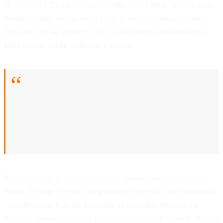
ekosystemie CTV po prostu nie działa. Efekt? Widz, który w ciągu
dwugodzinnego seansu widzi 7 razy tę samą reklamę suplementu
diety, nie staje się klientem. Staje się wściekłym użytkownikiem,
który kojarzy markę wyłącznie z irytacją.
Traktowanie reklamy w streamingu jak cyfrowej
wersji telewizji z lat 90. to prosta droga do
przepalania budżetów i trwałego uszkodzenia
wizerunku marki. To nie jest kanał dotarcia, to
kanał budowania negatywnych skojarzeń.
Problem polega na tym, że platformy streamingowe, zwłaszcza w
Polsce, nie mają ze sobą zintegrowanych systemów do zarządzania
częstotliwością. Kupując kampanię na YouTubie, Playerze i w
Polsacie, operujesz w trzech różnych, zamkniętych silosach. Nie ma