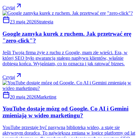
Czytaj
23 maja 2026
Strategia
Google zamyka kurek z ruchem. Jak przetrwać erę
"zero-click"?
Jeśli Twoja firma żyje z ruchu z Google, mam złe wieści. Era, w
której SEO było gwarancją stałego napływu klientów, właśnie
dobiega końca. Wyjaśniam, co to oznacza i jak ratować biznes.
Czytaj
20 maja 2026
Marketing
YouTube dostaje mózg od Google. Co AI i Gemini
zmieniają w wideo marketingu?
YouTube przestaje być pasywną biblioteką wideo, a staje się
aktywnym doradcą. To największa zmiana w logice platformy od lat