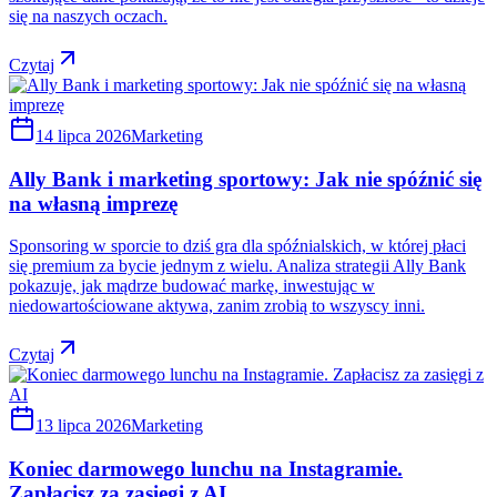
się na naszych oczach.
Czytaj
14 lipca 2026
Marketing
Ally Bank i marketing sportowy: Jak nie spóźnić się
na własną imprezę
Sponsoring w sporcie to dziś gra dla spóźnialskich, w której płaci
się premium za bycie jednym z wielu. Analiza strategii Ally Bank
pokazuje, jak mądrze budować markę, inwestując w
niedowartościowane aktywa, zanim zrobią to wszyscy inni.
Czytaj
13 lipca 2026
Marketing
Koniec darmowego lunchu na Instagramie.
Zapłacisz za zasięgi z AI