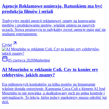
Agencje Reklamowe umierają. Ratunkiem ma być
produkcja filmów i seriali
Tradycyjny model agencji reklamowej, oparty na kupowaniu
mediów i produkowaniu spotów, właśnie umiera na naszych
oczach. Nowa propozycja to radykalny zwrot: agencje mają stać się
studiami entertainment.
Czytaj
05 czerwca 2026
Marketing
AI Mourinho w reklamie Coli. Czy to koniec ery
celebrytów, jakich znamy?
Era milionowych kontraktów za kilka postów na Instagramie
właśnie dostała ostrzeżenie. Kampania Coca-Coli z klonem AI José
Mourinho to nie nowinka, a skalkulowany ruch po pełną kontrolę i
optymalizację. To lekcja, którą polscy marketerzy muszą odrobić już
dziś.