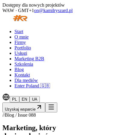
Dostępny dla nowych projektów
WAW · GMT+1
on@kamilryszard.pl
Start
O mnie
Firmy
Portfolio
Usługi
Marketing B2B
Szkolenia
Blog
Kontakt
Dla mediów
Enter Poland 🇬🇧
PL
EN
UA
Uzyskaj wsparcie
//
Blog / Issue
088
Marketing, który