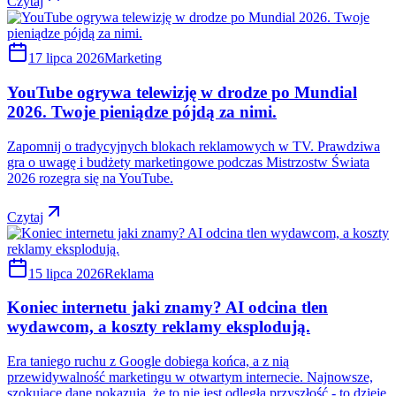
Czytaj
17 lipca 2026
Marketing
YouTube ogrywa telewizję w drodze po Mundial
2026. Twoje pieniądze pójdą za nimi.
Zapomnij o tradycyjnych blokach reklamowych w TV. Prawdziwa
gra o uwagę i budżety marketingowe podczas Mistrzostw Świata
2026 rozegra się na YouTube.
Czytaj
15 lipca 2026
Reklama
Koniec internetu jaki znamy? AI odcina tlen
wydawcom, a koszty reklamy eksplodują.
Era taniego ruchu z Google dobiega końca, a z nią
przewidywalność marketingu w otwartym internecie. Najnowsze,
szokujące dane pokazują, że to nie jest odległa przyszłość - to dzieje