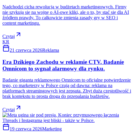
Nadchodzi cicha rewolucja w budżetach marketingowych. Firmy
nie szykują się na wojnę o AI-owe kliki, ale o to, by stać się dla AI
źródłem prawdy. To całkowicie zmienia zasady gry w SEO i
content marketingu.
Czytaj
KR
21 czerwca 2026
Reklama
Era Dzikiego Zachodu w reklamie CTV. Badanie
Omnicom to sygnał alarmowy dla rynku.
Badanie giganta reklamowego Omnicom to oficjalne potwierdzenie
tego, co marketerzy w Polsce czują od dawna: reklama na
platformach streamingowych jest zepsuta. Zbyt duża częstotliwość i
brak kontekstu to prosta droga do przepalania budżetów.
Czytaj
19 czerwca 2026
Marketing