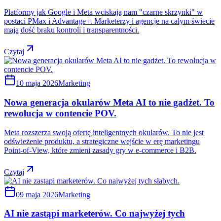
Platformy jak Google i Meta wciskają nam "czarne skrzynki" w
postaci PMax i Advantage+. Marketerzy i agencje na całym świecie
mają dość braku kontroli i transparentności.
Czytaj
10 maja 2026
Marketing
Nowa generacja okularów Meta AI to nie gadżet. To
rewolucja w contencie POV.
Meta rozszerza swoją ofertę inteligentnych okularów. To nie jest
odświeżenie produktu, a strategiczne wejście w erę marketingu
Point-of-View, które zmieni zasady gry w e-commerce i B2B.
Czytaj
09 maja 2026
Marketing
AI nie zastąpi marketerów. Co najwyżej tych