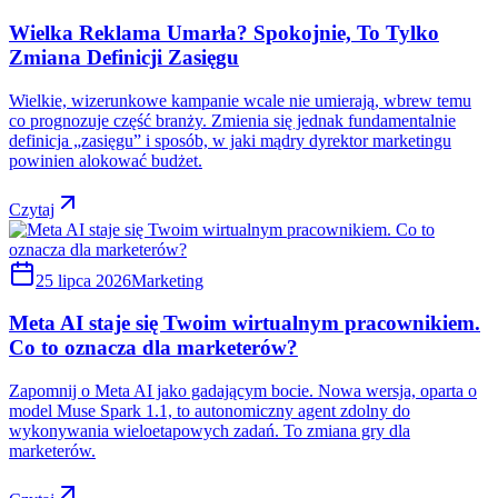
Wielka Reklama Umarła? Spokojnie, To Tylko
Zmiana Definicji Zasięgu
Wielkie, wizerunkowe kampanie wcale nie umierają, wbrew temu
co prognozuje część branży. Zmienia się jednak fundamentalnie
definicja „zasięgu” i sposób, w jaki mądry dyrektor marketingu
powinien alokować budżet.
Czytaj
25 lipca 2026
Marketing
Meta AI staje się Twoim wirtualnym pracownikiem.
Co to oznacza dla marketerów?
Zapomnij o Meta AI jako gadającym bocie. Nowa wersja, oparta o
model Muse Spark 1.1, to autonomiczny agent zdolny do
wykonywania wieloetapowych zadań. To zmiana gry dla
marketerów.