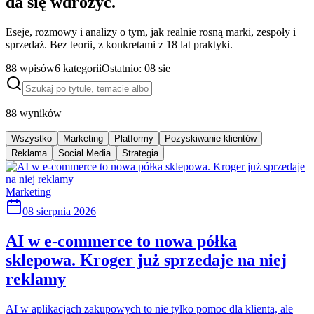
da się wdrożyć.
Eseje, rozmowy i analizy o tym, jak realnie rosną marki, zespoły i
sprzedaż. Bez teorii, z konkretami z 18 lat praktyki.
88
wpisów
6
kategorii
Ostatnio:
08 sie
88
wyników
Wszystko
Marketing
Platformy
Pozyskiwanie klientów
Reklama
Social Media
Strategia
Marketing
08 sierpnia 2026
AI w e-commerce to nowa półka
sklepowa. Kroger już sprzedaje na niej
reklamy
AI w aplikacjach zakupowych to nie tylko pomoc dla klienta, ale