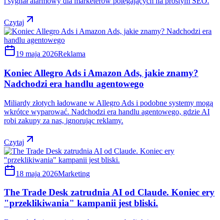
i sygnał alarmowy dla marketerów polegających na prostym SEO.
Czytaj
19 maja 2026
Reklama
Koniec Allegro Ads i Amazon Ads, jakie znamy?
Nadchodzi era handlu agentowego
Miliardy złotych ładowane w Allegro Ads i podobne systemy mogą
wkrótce wyparować. Nadchodzi era handlu agentowego, gdzie AI
robi zakupy za nas, ignorując reklamy.
Czytaj
18 maja 2026
Marketing
The Trade Desk zatrudnia AI od Claude. Koniec ery
"przeklikiwania" kampanii jest bliski.