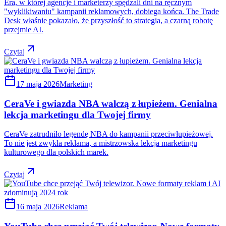
Era, w której agencje i marketerzy spędzali dni na ręcznym
"wyklikiwaniu" kampanii reklamowych, dobiega końca. The Trade
Desk właśnie pokazało, że przyszłość to strategia, a czarną robotę
przejmie AI.
Czytaj
17 maja 2026
Marketing
CeraVe i gwiazda NBA walczą z łupieżem. Genialna
lekcja marketingu dla Twojej firmy
CeraVe zatrudniło legendę NBA do kampanii przeciwłupieżowej.
To nie jest zwykła reklama, a mistrzowska lekcja marketingu
kulturowego dla polskich marek.
Czytaj
16 maja 2026
Reklama