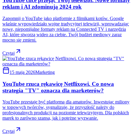
YouTube chce przejąć Twój telewizor. Nowe formaty
reklam i AI zdominują 2024 rok
Zapomnij o YouTube jako platformie z filmikami kotów. Google
właśnie wypowiedziało wojnę tradycyjnej telewizji, wprowadzając
nowe, niepomijalne formaty reklam na Connected TV i narzędzia
AI, które stworzą wideo za ciebie. Twój budżet mediowy zaraz
mocno się zmieni.
Czytaj
15 maja 2026
Marketing
YouTube rzuca rękawicę Netflixowi. Co nowa
strategia "TV" oznacza dla marketerów?
YouTube przestaje być platformą dla amatorów. Inwestując miliony
w topowych twórców, sygnalizuje, że przyszłość należy do
profesjonalnych produkcji na poziomie telewizyjnym. Dla polskich
marek to zarówno szansa, jak i potężne wyzwanie.
Czytaj