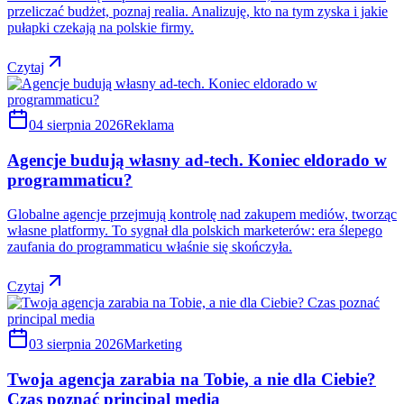
przeliczać budżet, poznaj realia. Analizuję, kto na tym zyska i jakie
pułapki czekają na polskie firmy.
Czytaj
04 sierpnia 2026
Reklama
Agencje budują własny ad-tech. Koniec eldorado w
programmaticu?
Globalne agencje przejmują kontrolę nad zakupem mediów, tworząc
własne platformy. To sygnał dla polskich marketerów: era ślepego
zaufania do programmaticu właśnie się skończyła.
Czytaj
03 sierpnia 2026
Marketing
Twoja agencja zarabia na Tobie, a nie dla Ciebie?
Czas poznać principal media