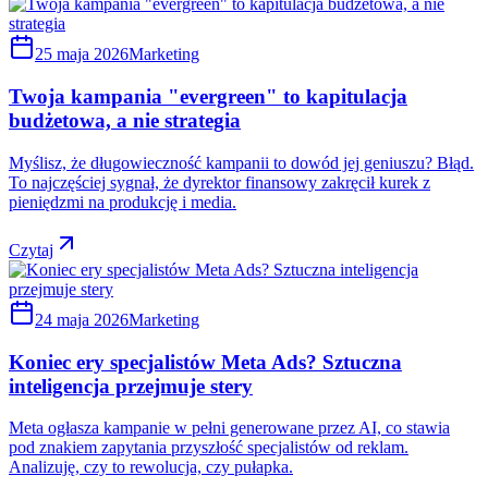
25 maja 2026
Marketing
Twoja kampania "evergreen" to kapitulacja
budżetowa, a nie strategia
Myślisz, że długowieczność kampanii to dowód jej geniuszu? Błąd.
To najczęściej sygnał, że dyrektor finansowy zakręcił kurek z
pieniędzmi na produkcję i media.
Czytaj
24 maja 2026
Marketing
Koniec ery specjalistów Meta Ads? Sztuczna
inteligencja przejmuje stery
Meta ogłasza kampanie w pełni generowane przez AI, co stawia
pod znakiem zapytania przyszłość specjalistów od reklam.
Analizuję, czy to rewolucja, czy pułapka.