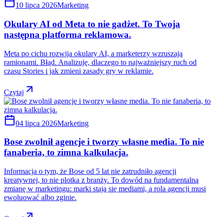
10 lipca 2026
Marketing
Okulary AI od Meta to nie gadżet. To Twoja
następna platforma reklamowa.
Meta po cichu rozwija okulary AI, a marketerzy wzruszają
ramionami. Błąd. Analizuję, dlaczego to najważniejszy ruch od
czasu Stories i jak zmieni zasady gry w reklamie.
Czytaj
04 lipca 2026
Marketing
Bose zwolnił agencje i tworzy własne media. To nie
fanaberia, to zimna kalkulacja.
Informacja o tym, że Bose od 5 lat nie zatrudniło agencji
kreatywnej, to nie plotka z branży. To dowód na fundamentalną
zmianę w marketingu: marki stają się mediami, a rola agencji musi
ewoluować albo zginie.