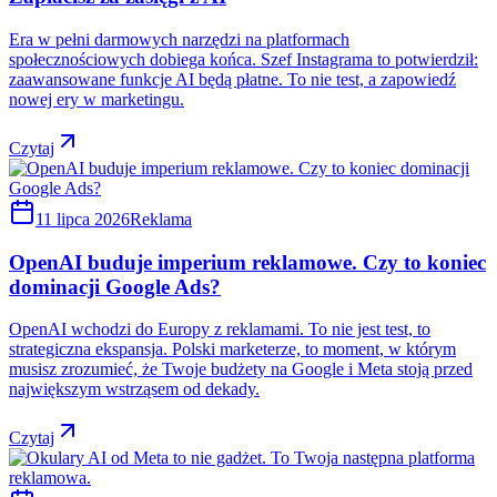
Era w pełni darmowych narzędzi na platformach
społecznościowych dobiega końca. Szef Instagrama to potwierdził:
zaawansowane funkcje AI będą płatne. To nie test, a zapowiedź
nowej ery w marketingu.
Czytaj
11 lipca 2026
Reklama
OpenAI buduje imperium reklamowe. Czy to koniec
dominacji Google Ads?
OpenAI wchodzi do Europy z reklamami. To nie jest test, to
strategiczna ekspansja. Polski marketerze, to moment, w którym
musisz zrozumieć, że Twoje budżety na Google i Meta stoją przed
największym wstrząsem od dekady.
Czytaj