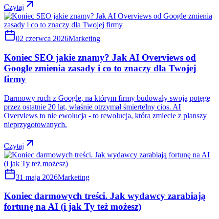
Czytaj
02 czerwca 2026
Marketing
Koniec SEO jakie znamy? Jak AI Overviews od
Google zmienia zasady i co to znaczy dla Twojej
firmy
Darmowy ruch z Google, na którym firmy budowały swoją potęgę
przez ostatnie 20 lat, właśnie otrzymał śmiertelny cios. AI
Overviews to nie ewolucja - to rewolucja, która zmiecie z planszy
nieprzygotowanych.
Czytaj
31 maja 2026
Marketing
Koniec darmowych treści. Jak wydawcy zarabiają
fortunę na AI (i jak Ty też możesz)