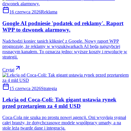
16 czerwca 2026
Reklama
Google AI podniesie 'podatek od reklamy'. Raport
WPP to dzwonek alarmowy.
Nadchodzi koniec tanich kliknięć z Google. Nowy raport WPP
prognozuje, że reklamy w wyszukiwarkach AI będą najszybciej
rosnącym kanałem. To oznacza jedno: wyższe koszty i rewolucję w
strategii.
Czytaj
15 czerwca 2026
Strategia
Lekcja od Coca-Coli: Tak gigant ustawia rynek
przed przetargiem za 4 mld USD
Coca-Cola nie szuka po prostu nowej agencji. Oni wysyłają sygnał
całej branży, że dotychczasowe modele współpracy umarły, a na
stole leżą twarde dane i integracja.