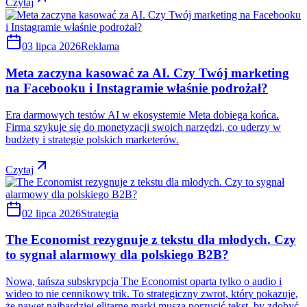
Czytaj
03 lipca 2026
Reklama
Meta zaczyna kasować za AI. Czy Twój marketing
na Facebooku i Instagramie właśnie podrożał?
Era darmowych testów AI w ekosystemie Meta dobiega końca.
Firma szykuje się do monetyzacji swoich narzędzi, co uderzy w
budżety i strategie polskich marketerów.
Czytaj
02 lipca 2026
Strategia
The Economist rezygnuje z tekstu dla młodych. Czy
to sygnał alarmowy dla polskiego B2B?
Nowa, tańsza subskrypcja The Economist oparta tylko o audio i
wideo to nie cennikowy trik. To strategiczny zwrot, który pokazuje,
że nawet najbardziej elitarne marki muszą porzucić tekst, by zdobyć