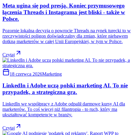
Meta ugina się pod presją. Koniec przymusowego
łączenia Threads i Instagrama jest bliski - także w
Polsce.
Pozornie lokalna decyzja o powrocie Threads na rynek turecki to w
rzeczywistości poligon doświadczalny dla zmian, które niebawem
dotkną marketerów w całej Unii Europejskiej, w tym w Polsce.
Czytaj
18 czerwca 2026
Marketing
LinkedIn i Adobe uczą polski marketing AI. To nie
przypadek, a strategiczna gra.
LinkedIn we współpracy z Adobe odpalił darmowe kursy AI dla
marketerów. To coś więcej niż filantropia - to ruch, który ma
ukształtować kompetencje w branży.
Czytaj