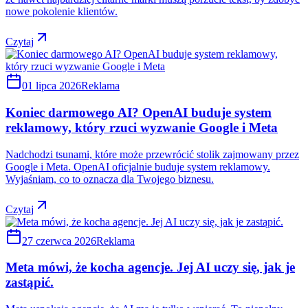
nowe pokolenie klientów.
Czytaj
01 lipca 2026
Reklama
Koniec darmowego AI? OpenAI buduje system
reklamowy, który rzuci wyzwanie Google i Meta
Nadchodzi tsunami, które może przewrócić stolik zajmowany przez
Google i Meta. OpenAI oficjalnie buduje system reklamowy.
Wyjaśniam, co to oznacza dla Twojego biznesu.
Czytaj
27 czerwca 2026
Reklama
Meta mówi, że kocha agencje. Jej AI uczy się, jak je
zastąpić.