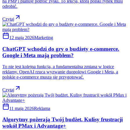
na PMP i planuje potroić zyski. To lekcja, którą polski rynek musi
odrobić.
Czytaj
12 maja 2026
Marketing
ChatGPT wchodzi do gry o budżety e-commerce.
Google i Meta mają problem?
To nie jest kolejna funkcja, a fundamentalna zmiana w logice
reklamy. OpenAI rzuca wyzwanie duopolowi Google i Meta, a
polskie e-commerce muszą się przygotować.
Czytaj
11 maja 2026
Reklama
Algorytmy pożerają Twój budżet. Kulisy frustracji
wokół PMax i Advantage+