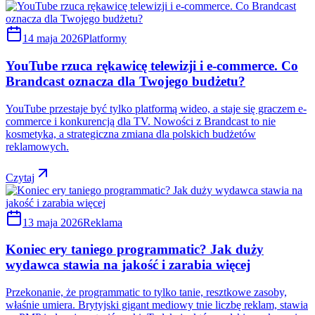
14 maja 2026
Platformy
YouTube rzuca rękawicę telewizji i e-commerce. Co
Brandcast oznacza dla Twojego budżetu?
YouTube przestaje być tylko platformą wideo, a staje się graczem e-
commerce i konkurencją dla TV. Nowości z Brandcast to nie
kosmetyka, a strategiczna zmiana dla polskich budżetów
reklamowych.
Czytaj
13 maja 2026
Reklama
Koniec ery taniego programmatic? Jak duży
wydawca stawia na jakość i zarabia więcej
Przekonanie, że programmatic to tylko tanie, resztkowe zasoby,
właśnie umiera. Brytyjski gigant mediowy tnie liczbę reklam, stawia