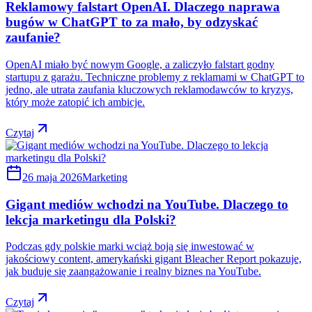
Reklamowy falstart OpenAI. Dlaczego naprawa
bugów w ChatGPT to za mało, by odzyskać
zaufanie?
OpenAI miało być nowym Google, a zaliczyło falstart godny
startupu z garażu. Techniczne problemy z reklamami w ChatGPT to
jedno, ale utrata zaufania kluczowych reklamodawców to kryzys,
który może zatopić ich ambicje.
Czytaj
26 maja 2026
Marketing
Gigant mediów wchodzi na YouTube. Dlaczego to
lekcja marketingu dla Polski?
Podczas gdy polskie marki wciąż boją się inwestować w
jakościowy content, amerykański gigant Bleacher Report pokazuje,
jak buduje się zaangażowanie i realny biznes na YouTube.
Czytaj