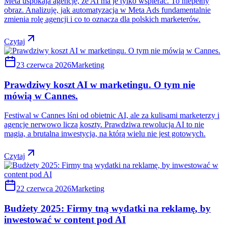
Meta uspokaja agencje, że AI ma je tylko wspierać. To niepełny
obraz. Analizuję, jak automatyzacja w Meta Ads fundamentalnie
zmienia rolę agencji i co to oznacza dla polskich marketerów.
Czytaj
23 czerwca 2026
Marketing
Prawdziwy koszt AI w marketingu. O tym nie
mówią w Cannes.
Festiwal w Cannes lśni od obietnic AI, ale za kulisami marketerzy i
agencje nerwowo liczą koszty. Prawdziwa rewolucja AI to nie
magia, a brutalna inwestycja, na którą wielu nie jest gotowych.
Czytaj
22 czerwca 2026
Marketing
Budżety 2025: Firmy tną wydatki na reklamę, by
inwestować w content pod AI