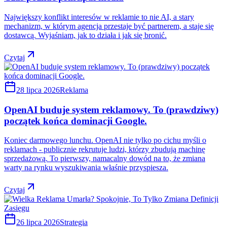
Największy konflikt interesów w reklamie to nie AI, a stary
mechanizm, w którym agencja przestaje być partnerem, a staje się
dostawcą. Wyjaśniam, jak to działa i jak się bronić.
Czytaj
28 lipca 2026
Reklama
OpenAI buduje system reklamowy. To (prawdziwy)
początek końca dominacji Google.
Koniec darmowego lunchu. OpenAI nie tylko po cichu myśli o
reklamach - publicznie rekrutuje ludzi, którzy zbudują machinę
sprzedażową. To pierwszy, namacalny dowód na to, że zmiana
warty na rynku wyszukiwania właśnie przyspiesza.
Czytaj
26 lipca 2026
Strategia