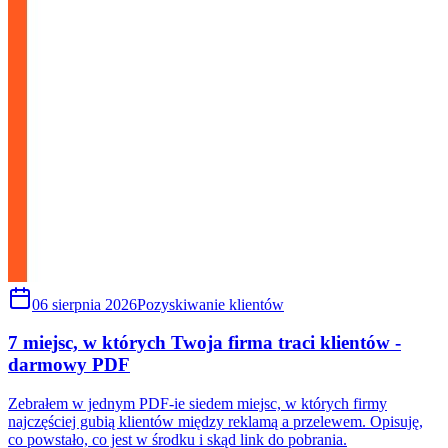
06 sierpnia 2026
Pozyskiwanie klientów
7 miejsc, w których Twoja firma traci klientów -
darmowy PDF
Zebrałem w jednym PDF-ie siedem miejsc, w których firmy
najczęściej gubią klientów między reklamą a przelewem. Opisuję,
co powstało, co jest w środku i skąd link do pobrania.