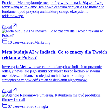
Po cichu, Meta wykonuje ruch, który wpłynie na każdą złotówkę
wydawaną na reklamę. Ich nowe centrum danych AI w Indiach to
fundament pod przyszłą architekturę całego ekosystemu
reklamowego.
Czytaj
10 czerwca 2026
Marketing
Meta buduje AI w Indiach. Co to znaczy dla Twoich
reklam w Polsce?
Inwestycja Meta w nowe centrum danych w Indiach to pozornie
odległy news, ale jego skutki odczujesz bezpośrednio w swoim
menedżerze reklam. To nie jest ruch infrastrukturalny - to
strategiczna zapowiedź zmian w działaniu algorytmów.
Czytaj
07 czerwca 2026
Strategia