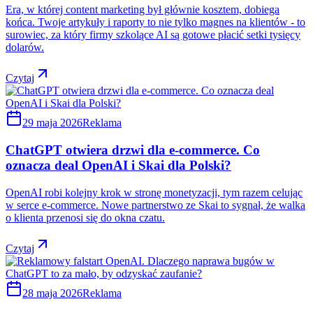
Era, w której content marketing był głównie kosztem, dobiega
końca. Twoje artykuły i raporty to nie tylko magnes na klientów - to
surowiec, za który firmy szkolące AI są gotowe płacić setki tysięcy
dolarów.
Czytaj
29 maja 2026
Reklama
ChatGPT otwiera drzwi dla e-commerce. Co
oznacza deal OpenAI i Skai dla Polski?
OpenAI robi kolejny krok w stronę monetyzacji, tym razem celując
w serce e-commerce. Nowe partnerstwo ze Skai to sygnał, że walka
o klienta przenosi się do okna czatu.
Czytaj
28 maja 2026
Reklama