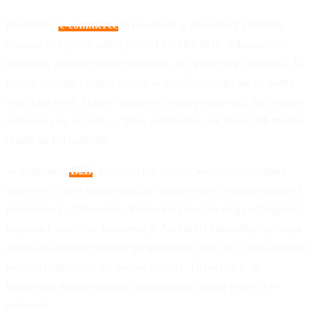
Dla branży
e-commerce
to rewolucja w prezentacji produktu.
Zamiast studyjnych zdjęć, pomyśl o wideo POV pokazującym
unboxing, pierwsze użycie produktu, czy proces jego montażu. To
buduje zaufanie i skraca dystans w sposób, jakiego nie da żadna
sesja zdjęciowa. Sklepy odzieżowe mogą pokazywać, jak ubrania
zachowują się w ruchu, a firmy meblarskie - jak łatwo (lub trudno)
składa się ich produkty.
W segmencie
B2B
, potencjał jest jeszcze większy, choć mniej
oczywisty. Firmy technologiczne mogą tworzyć wideoporadniki z
perspektywy użytkownika. Producenci maszyn mogą udostępniać
nagrania z procesów konserwacji. Architekci i deweloperzy mogą
oferować wirtualne spacery po inwestycji, które są o rząd wielkości
bardziej immersyjne niż obecne rendery. To narzędzie do
budowania statusu eksperta i dostarczania realnej wartości w
contencie.