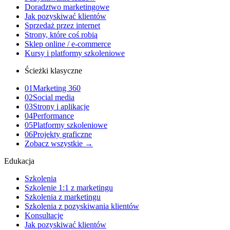
Doradztwo marketingowe
Jak pozyskiwać klientów
Sprzedaż przez internet
Strony, które coś robią
Sklep online / e-commerce
Kursy i platformy szkoleniowe
Ścieżki klasyczne
01
Marketing 360
02
Social media
03
Strony i aplikacje
04
Performance
05
Platformy szkoleniowe
06
Projekty graficzne
Zobacz wszystkie →
Edukacja
Szkolenia
Szkolenie 1:1 z marketingu
Szkolenia z marketingu
Szkolenia z pozyskiwania klientów
Konsultacje
Jak pozyskiwać klientów