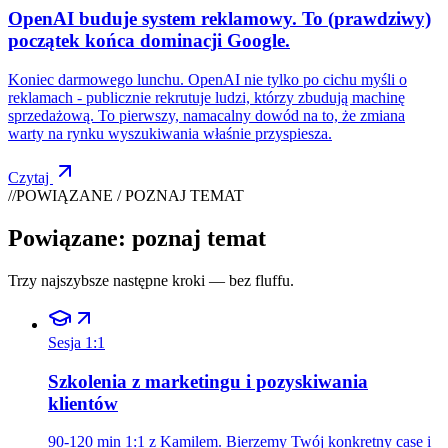
OpenAI buduje system reklamowy. To (prawdziwy)
początek końca dominacji Google.
Koniec darmowego lunchu. OpenAI nie tylko po cichu myśli o
reklamach - publicznie rekrutuje ludzi, którzy zbudują machinę
sprzedażową. To pierwszy, namacalny dowód na to, że zmiana
warty na rynku wyszukiwania właśnie przyspiesza.
Czytaj
//
POWIĄZANE / POZNAJ TEMAT
Powiązane: poznaj temat
Trzy najszybsze następne kroki — bez fluffu.
Sesja 1:1
Szkolenia z marketingu i pozyskiwania
klientów
90-120 min 1:1 z Kamilem. Bierzemy Twój konkretny case i