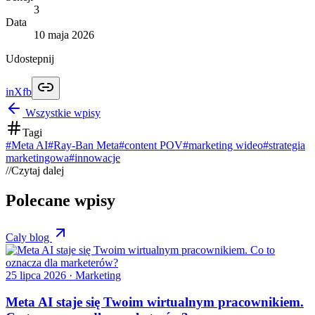
3
Data
10 maja 2026
Udostepnij
in
X
fb
Wszystkie wpisy
Tagi
#
Meta AI
#
Ray-Ban Meta
#
content POV
#
marketing wideo
#
strategia
marketingowa
#
innowacje
//
Czytaj dalej
Polecane wpisy
Caly blog
25 lipca 2026
· Marketing
Meta AI staje się Twoim wirtualnym pracownikiem.