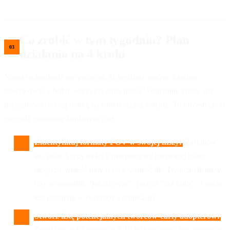
Co zrobić w tym tygodniu? Plan
działania na 4 kroki
Nowa technologia nie poczeka, aż będziesz gotów. Zamiast
obserwować z boku, warto już teraz podjąć konkretne kroki, aby
przygotować swoją markę na nadchodzącą zmianę. To inwestycja w
przyszłą przewagę konkurencyjną.
Zidentyfikuj formaty POV w swojej niszy:
Zastanów
się, jakie 3 typy treści z perspektywy pierwszej osoby
mogłyby wnieść największą wartość dla Twoich klientów.
Czy to poradnik "jak używać", relacja "zza kulis", a może
test produktu w realnych warunkach?
Stwórz listę potencjalnych twórców-early adopterów:
Znajdź na polskim rynku 5-10 influencerów lub ekspertów