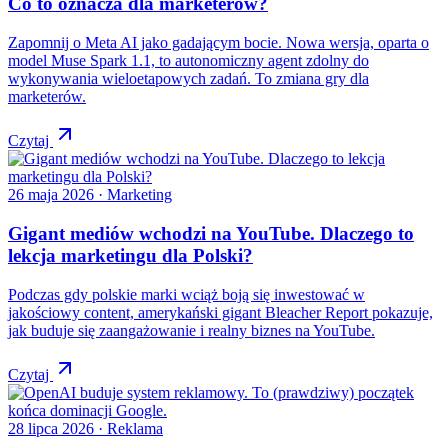
Co to oznacza dla marketerów?
Zapomnij o Meta AI jako gadającym bocie. Nowa wersja, oparta o
model Muse Spark 1.1, to autonomiczny agent zdolny do
wykonywania wieloetapowych zadań. To zmiana gry dla
marketerów.
Czytaj
26 maja 2026
· Marketing
Gigant mediów wchodzi na YouTube. Dlaczego to
lekcja marketingu dla Polski?
Podczas gdy polskie marki wciąż boją się inwestować w
jakościowy content, amerykański gigant Bleacher Report pokazuje,
jak buduje się zaangażowanie i realny biznes na YouTube.
Czytaj
28 lipca 2026
· Reklama