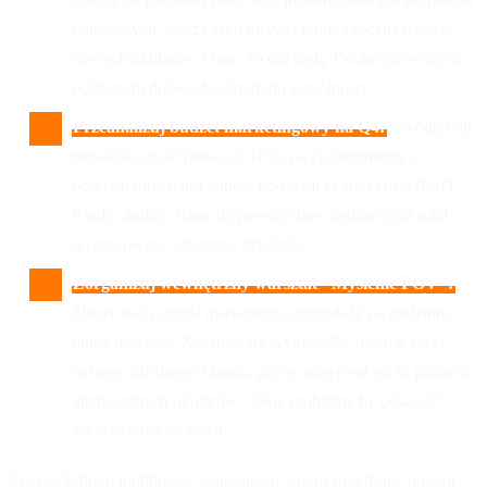
branżowych, którzy jako pierwsi kupią i zaczną używać
nowych okularów Meta. To oni będą Twoim pierwszym
poligonem doświadczalnym do współpracy.
Przeanalizuj budżet marketingowy na Q4:
Wyodrębnij
niewielką część (nawet 5-10%) na eksperymenty z
nowymi formatami wideo. Potraktuj to jako koszt R&D.
Kiedy okulary staną się powszechne, będziesz już miał
wypracowane schematy działania.
Zorganizuj wewnętrzny warsztat "Myślenie POV":
Zbierz swój zespół marketingu i sprzedaży na godzinną
burzę mózgów. Zadanie: jak wyglądałby dzień z życia
naszego idealnego klienta, gdyby nagrywał go za pomocą
inteligentnych okularów? Jakie problemy by pokazał?
Jakie pytania by zadał?
Era marketingu mobilnego, skupionego wokół smartfona, powoli