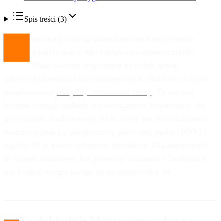
Spis treści (
3
)
Z
apomnij o niezgrabnych próbach nagrywania
smartfonem z ręki i udawania autentyczności.
Meta właśnie wypchnęła na rynek nową,
zdywersyfikowaną linię inteligentnych okularów, o czym
poinformował
oficjalny Newsroom firmy
. To nie jest
kolejna iteracja gadżetu dla entuzjastów technologii, ale
precyzyjnie skalkulowany ruch, który ma znormalizować
tworzenie treści z perspektywy pierwszej osoby (POV) i
wpleść AI w nasze codzienne interakcje. Dla marketerów
to sygnał alarmowy: kto pierwszy zrozumie i zaadaptuje
ten format, wygra uwagę na następne kilka lat.
Co dokładnie Meta wprowadza na