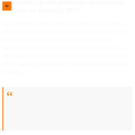
Implikacje dla polskiego marketera:
Czas na strategię POV
Polski rynek jest niezwykle chłonny na autentyczność i formaty
wideo. Nowe okulary Meta to katalizator dla treści POV, które do
tej pory były domeną niszowych twórców lub wymagały
dedykowanego sprzętu. Teraz ta możliwość trafia pod strzechy - a
przynajmniej do bardziej zamożnej części społeczeństwa. Marki,
które to zignorują, zostaną w tyle z wyreżyserowanym, sztucznym
contentem.
To koniec ery, w której "autentyczny marketing"
oznacza nagranie wideo w biurze na statywie.
Zaczyna się era, w której marka musi patrzeć na
świat oczami swojego klienta - i to dosłownie.