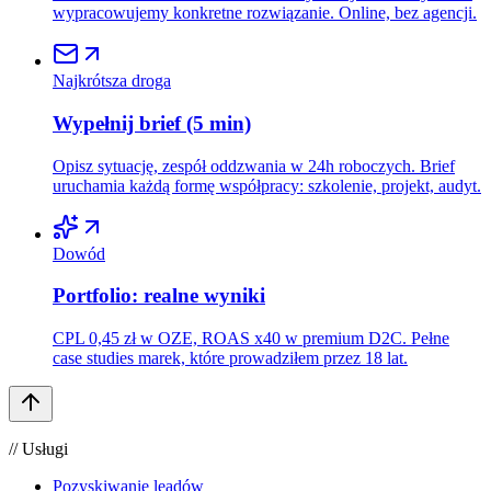
wypracowujemy konkretne rozwiązanie. Online, bez agencji.
Najkrótsza droga
Wypełnij brief (5 min)
Opisz sytuację, zespół oddzwania w 24h roboczych. Brief
uruchamia każdą formę współpracy: szkolenie, projekt, audyt.
Dowód
Portfolio: realne wyniki
CPL 0,45 zł w OZE, ROAS x40 w premium D2C. Pełne
case studies marek, które prowadziłem przez 18 lat.
// Usługi
Pozyskiwanie leadów