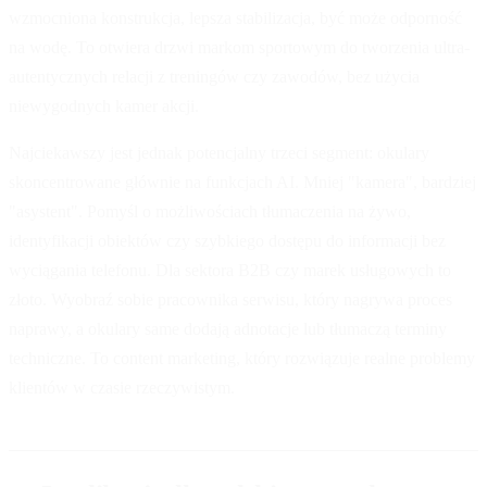
wzmocniona konstrukcja, lepsza stabilizacja, być może odporność
na wodę. To otwiera drzwi markom sportowym do tworzenia ultra-
autentycznych relacji z treningów czy zawodów, bez użycia
niewygodnych kamer akcji.
Najciekawszy jest jednak potencjalny trzeci segment: okulary
skoncentrowane głównie na funkcjach AI. Mniej "kamera", bardziej
"asystent". Pomyśl o możliwościach tłumaczenia na żywo,
identyfikacji obiektów czy szybkiego dostępu do informacji bez
wyciągania telefonu. Dla sektora B2B czy marek usługowych to
złoto. Wyobraź sobie pracownika serwisu, który nagrywa proces
naprawy, a okulary same dodają adnotacje lub tłumaczą terminy
techniczne. To content marketing, który rozwiązuje realne problemy
klientów w czasie rzeczywistym.