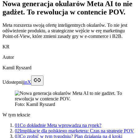
Nowa generacja okularów Meta AI to nie
gadżet. To rewolucja w contencie POV.
Meta rozszerza swoją ofertę inteligentnych okularów. To nie jest
odświeżenie produktu, a strategiczne wejście w erę marketingu
Point-of-View, które zmieni zasady gry w e-commerce i B2B.
KR
Autor
Kamil Ryszard
Udostepnij
in
X
Foto:
Kamil Ryszard
W tym tekscie
01
Co dokładnie Meta wprowadza na rynek?
02
Implikacje dla polskiego marketera: Czas na strategię POV
03
Co zrobić w tym tygodniu? Plan działania na 4 kroki