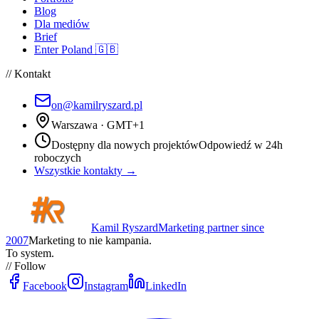
Blog
Dla mediów
Brief
Enter Poland 🇬🇧
// Kontakt
on@kamilryszard.pl
Warszawa · GMT+1
Dostępny dla nowych projektów
Odpowiedź w 24h
roboczych
Wszystkie kontakty →
Kamil Ryszard
Marketing partner since
2007
Marketing to nie kampania.
To system.
// Follow
Facebook
Instagram
LinkedIn