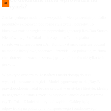
rynek?
Zamiast jednego modelu dla wszystkich, Meta prezentuje portfolio
produktów skrojonych pod różne style życia i potrzeby. To
kluczowa zmiana względem poprzedniej generacji Ray-Ban Stories.
Nie mówimy już o "okularach z aparatem", ale o platformie
sprzętowej zintegrowanej z AI. Komunikat jasno sugeruje podział
na modele lifestylowe, sportowe i "zwykłe", co pokazuje, że firma
chce dotrzeć do znacznie szerszej grupy odbiorców niż tylko tech-
geeków.
W praktyce oznacza to, że twórcy i marki dostają do ręki
wyspecjalizowane narzędzia. Model sygnowany marką Ray-Ban
prawdopodobnie nadal będzie celował w estetykę i lifestyle, idealny
do nagrywania "dnia z życia" w wysokiej jakości dla Instagrama
czy TikToka. Z kolei okulary pod szyldem Oakley będą
odpowiedzią na potrzeby rynku sportowego i outdoorowego -