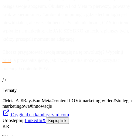
osiąga swoje apogeum. Okulary AI od Meta to pierwszy, poważny
krok w kierunku ery "ambient computing", gdzie technologia jest
niewidzialna, ale wszechobecna. Pytanie nie brzmi, CZY ten trend
wpłynie na marketing, ale JAK SZYBKO zmiecie z planszy tych,
którzy przespali moment na adaptację.
Chcesz przygotować swoją strategię na tę rewolucję?
Wypełnij
brief
, a przeanalizujemy, jak Twoja marka może wykorzystać
potencjał contentu POV.
/ /
Tematy
#
Meta AI
#
Ray-Ban Meta
#
content POV
#
marketing wideo
#
strategia
marketingowa
#
innowacje
Oryginal na kamilryszard.com
Udostepnij:
LinkedIn
X
Kopiuj link
KR