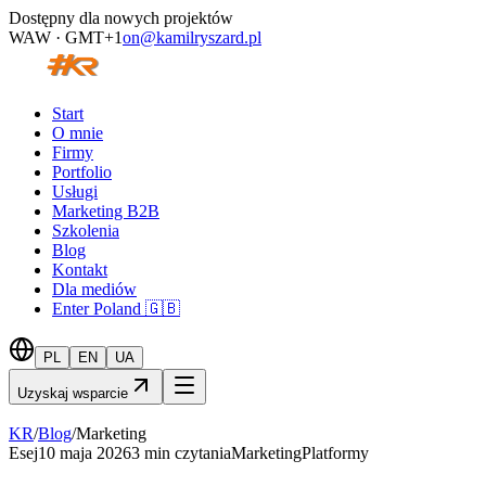
Dostępny dla nowych projektów
WAW · GMT+1
on@kamilryszard.pl
Start
O mnie
Firmy
Portfolio
Usługi
Marketing B2B
Szkolenia
Blog
Kontakt
Dla mediów
Enter Poland 🇬🇧
PL
EN
UA
Uzyskaj wsparcie
KR
/
Blog
/
Marketing
Esej
10 maja 2026
3
min czytania
Marketing
Platformy