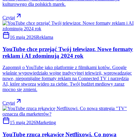
kulturowego dla polskich marek.
Czytaj
16 maja 2026
Reklama
YouTube chce przejąć Twój telewizor. Nowe formaty
reklam i AI zdominują 2024 rok
Zapomnij o YouTube jako platformie z filmikami kotów. Google
właśnie wypowiedziało wojnę tradycyjnej telewizji, wprowadzając
nowe, niepomijalne formaty reklam na Connected TV i narzędzia
AI, które stworzą wideo za ciebie. Twój budżet mediowy zaraz
mocno się zmieni.
Czytaj
15 maja 2026
Marketing
YouTube rzuca rękawicę Netflixowi. Co nowa