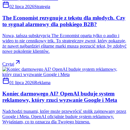
02 lipca 2026
Strategia
The Economist rezygnuje z tekstu dla młodych. Czy
to sygnał alarmowy dla polskiego B2B?
Nowa, tańsza subskrypcja The Economist oparta tylko o audio i
wideo to nie cennikowy trik. To strategiczny zwrot, który pokazuje,
że nawet najbardziej elitarne marki muszą porzucić tekst, by zdobyć
nowe pokolenie klientów.
Czytaj
01 lipca 2026
Reklama
Koniec darmowego AI? OpenAI buduje system
reklamowy, który rzuci wyzwanie Google i Meta
Nadchodzi tsunami, które może przewrócić stolik zajmowany przez
Google i Meta. OpenAI oficjalnie buduje system reklamowy.
Wyjaśniam, co to oznacza dla Twojego biznesu.