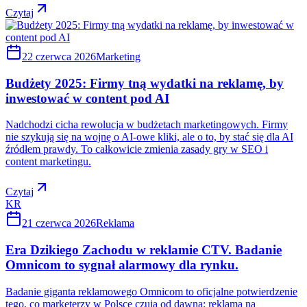
Czytaj
22 czerwca 2026
Marketing
Budżety 2025: Firmy tną wydatki na reklamę, by
inwestować w content pod AI
Nadchodzi cicha rewolucja w budżetach marketingowych. Firmy
nie szykują się na wojnę o AI-owe kliki, ale o to, by stać się dla AI
źródłem prawdy. To całkowicie zmienia zasady gry w SEO i
content marketingu.
Czytaj
KR
21 czerwca 2026
Reklama
Era Dzikiego Zachodu w reklamie CTV. Badanie
Omnicom to sygnał alarmowy dla rynku.
Badanie giganta reklamowego Omnicom to oficjalne potwierdzenie
tego, co marketerzy w Polsce czują od dawna: reklama na