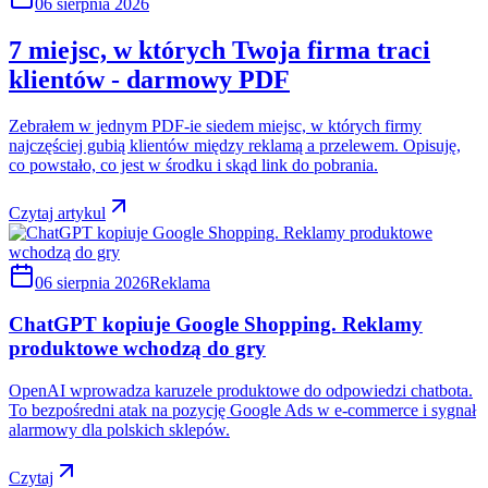
06 sierpnia 2026
7 miejsc, w których Twoja firma traci
klientów - darmowy PDF
Zebrałem w jednym PDF-ie siedem miejsc, w których firmy
najczęściej gubią klientów między reklamą a przelewem. Opisuję,
co powstało, co jest w środku i skąd link do pobrania.
Czytaj artykul
06 sierpnia 2026
Reklama
ChatGPT kopiuje Google Shopping. Reklamy
produktowe wchodzą do gry
OpenAI wprowadza karuzele produktowe do odpowiedzi chatbota.
To bezpośredni atak na pozycję Google Ads w e-commerce i sygnał
alarmowy dla polskich sklepów.
Czytaj