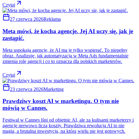
Czytaj
27 czerwca 2026
Reklama
Meta mówi, że kocha agencje. Jej AI uczy się, jak je
zastąpić.
Meta uspokaja agencje, że AI ma je tylko wspierać. To niepełny
obraz. Analizuję, jak automatyzacja w Meta Ads fundamentalnie
zmienia rolę agencji i co to oznacza dla polskich marketerów.
Czytaj
23 czerwca 2026
Marketing
Prawdziwy koszt AI w marketingu. O tym nie
mówią w Cannes.
Festiwal w Cannes lśni od obietnic AI, ale za kulisami marketerzy i
agencje nerwowo liczą koszty. Prawdziwa rewolucja AI to nie
magia, a brutalna inwestycja, na którą wielu nie jest gotowych.