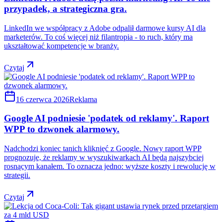
przypadek, a strategiczna gra.
LinkedIn we współpracy z Adobe odpalił darmowe kursy AI dla
marketerów. To coś więcej niż filantropia - to ruch, który ma
ukształtować kompetencje w branży.
Czytaj
16 czerwca 2026
Reklama
Google AI podniesie 'podatek od reklamy'. Raport
WPP to dzwonek alarmowy.
Nadchodzi koniec tanich kliknięć z Google. Nowy raport WPP
prognozuje, że reklamy w wyszukiwarkach AI będą najszybciej
rosnącym kanałem. To oznacza jedno: wyższe koszty i rewolucję w
strategii.
Czytaj