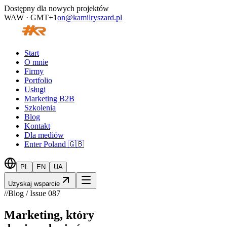
Dostępny dla nowych projektów
WAW · GMT+1
on@kamilryszard.pl
Start
O mnie
Firmy
Portfolio
Usługi
Marketing B2B
Szkolenia
Blog
Kontakt
Dla mediów
Enter Poland 🇬🇧
PL
EN
UA
Uzyskaj wsparcie
//
Blog / Issue
087
Marketing, który