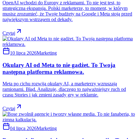
OpenAI wchodzi do Europy z reklamami. To nie jest test, to
strategiczna ekspansja. Polski marketerze, to moment, w którym
musisz zrozumieć, że Twoje budżety na Google i Meta stoją przed
największym wstrząsem od dekady.
Czytaj
10 lipca 2026
Marketing
Okulary AI od Meta to nie gadżet. To Twoja
następna platforma reklamowa.
Meta po cichu rozwija okulary AI, a marketerzy wzruszają
ramionami. Błąd. Analizuję, dlaczego to najważniejszy ruch od
czasu Stories i jak zmieni zasady gry w reklamie.
Czytaj
04 lipca 2026
Marketing