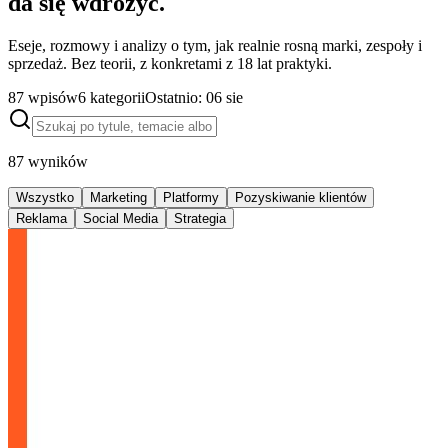
da się wdrożyć.
Eseje, rozmowy i analizy o tym, jak realnie rosną marki, zespoły i
sprzedaż. Bez teorii, z konkretami z 18 lat praktyki.
87
wpisów
6
kategorii
Ostatnio:
06 sie
87
wyników
Wszystko
Marketing
Platformy
Pozyskiwanie klientów
Reklama
Social Media
Strategia