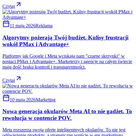
Czytaj
11 maja 2026
Reklama
Algorytmy pożerają Twój budżet. Kulisy frustracji
wokół PMax i Advantage+
Platformy jak Google i Meta wciskają nam "czarne skrzynki" w
postaci PMax i Advantage+. Marketerzy i agencje na całym świecie
mają dość braku kontroli i transparentności.
Czytaj
10 maja 2026
Marketing
Nowa generacja okularów Meta AI to nie gadżet. To
rewolucja w contencie POV.
Meta rozszerza swoją ofertę inteligentnych okularów. To nie jest
odświeżenie produktu, a strategiczne wejście w erę marketingu