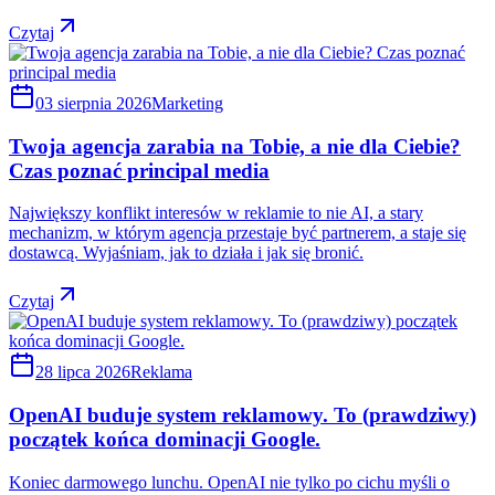
Czytaj
03 sierpnia 2026
Marketing
Twoja agencja zarabia na Tobie, a nie dla Ciebie?
Czas poznać principal media
Największy konflikt interesów w reklamie to nie AI, a stary
mechanizm, w którym agencja przestaje być partnerem, a staje się
dostawcą. Wyjaśniam, jak to działa i jak się bronić.
Czytaj
28 lipca 2026
Reklama
OpenAI buduje system reklamowy. To (prawdziwy)
początek końca dominacji Google.
Koniec darmowego lunchu. OpenAI nie tylko po cichu myśli o