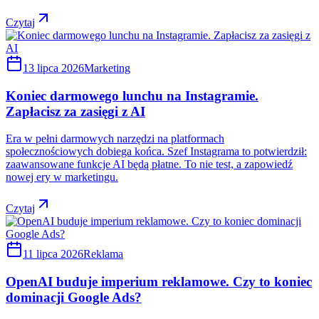
Czytaj
13 lipca 2026
Marketing
Koniec darmowego lunchu na Instagramie.
Zapłacisz za zasięgi z AI
Era w pełni darmowych narzędzi na platformach
społecznościowych dobiega końca. Szef Instagrama to potwierdził:
zaawansowane funkcje AI będą płatne. To nie test, a zapowiedź
nowej ery w marketingu.
Czytaj
11 lipca 2026
Reklama
OpenAI buduje imperium reklamowe. Czy to koniec
dominacji Google Ads?