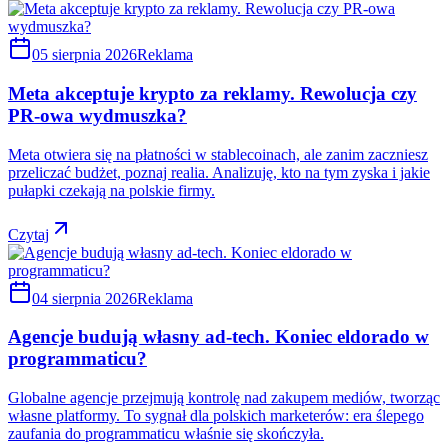
05 sierpnia 2026
Reklama
Meta akceptuje krypto za reklamy. Rewolucja czy
PR-owa wydmuszka?
Meta otwiera się na płatności w stablecoinach, ale zanim zaczniesz
przeliczać budżet, poznaj realia. Analizuję, kto na tym zyska i jakie
pułapki czekają na polskie firmy.
Czytaj
04 sierpnia 2026
Reklama
Agencje budują własny ad-tech. Koniec eldorado w
programmaticu?
Globalne agencje przejmują kontrolę nad zakupem mediów, tworząc
własne platformy. To sygnał dla polskich marketerów: era ślepego
zaufania do programmaticu właśnie się skończyła.