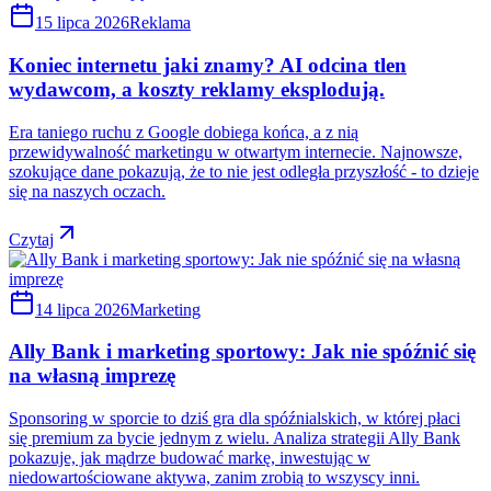
15 lipca 2026
Reklama
Koniec internetu jaki znamy? AI odcina tlen
wydawcom, a koszty reklamy eksplodują.
Era taniego ruchu z Google dobiega końca, a z nią
przewidywalność marketingu w otwartym internecie. Najnowsze,
szokujące dane pokazują, że to nie jest odległa przyszłość - to dzieje
się na naszych oczach.
Czytaj
14 lipca 2026
Marketing
Ally Bank i marketing sportowy: Jak nie spóźnić się
na własną imprezę
Sponsoring w sporcie to dziś gra dla spóźnialskich, w której płaci
się premium za bycie jednym z wielu. Analiza strategii Ally Bank
pokazuje, jak mądrze budować markę, inwestując w
niedowartościowane aktywa, zanim zrobią to wszyscy inni.