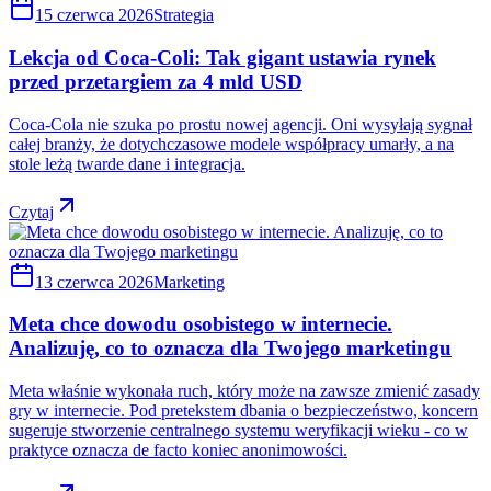
15 czerwca 2026
Strategia
Lekcja od Coca-Coli: Tak gigant ustawia rynek
przed przetargiem za 4 mld USD
Coca-Cola nie szuka po prostu nowej agencji. Oni wysyłają sygnał
całej branży, że dotychczasowe modele współpracy umarły, a na
stole leżą twarde dane i integracja.
Czytaj
13 czerwca 2026
Marketing
Meta chce dowodu osobistego w internecie.
Analizuję, co to oznacza dla Twojego marketingu
Meta właśnie wykonała ruch, który może na zawsze zmienić zasady
gry w internecie. Pod pretekstem dbania o bezpieczeństwo, koncern
sugeruje stworzenie centralnego systemu weryfikacji wieku - co w
praktyce oznacza de facto koniec anonimowości.