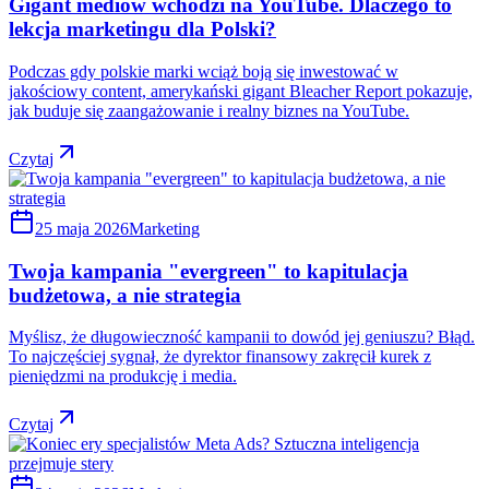
Gigant mediów wchodzi na YouTube. Dlaczego to
lekcja marketingu dla Polski?
Podczas gdy polskie marki wciąż boją się inwestować w
jakościowy content, amerykański gigant Bleacher Report pokazuje,
jak buduje się zaangażowanie i realny biznes na YouTube.
Czytaj
25 maja 2026
Marketing
Twoja kampania "evergreen" to kapitulacja
budżetowa, a nie strategia
Myślisz, że długowieczność kampanii to dowód jej geniuszu? Błąd.
To najczęściej sygnał, że dyrektor finansowy zakręcił kurek z
pieniędzmi na produkcję i media.
Czytaj