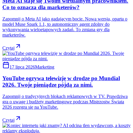
Meta AI staje się Twoim wirtualnym pracownikiem.
Co to oznacza dla marketerów?
Zapomnij o Meta AI jako gadającym bocie. Nowa wersja, oparta o
model Muse Spark 1.1, to autonomiczny agent zdolny do
wykonywania wieloetapowych zadań. To zmiana gry dla
marketerów.
Czytaj
17 lipca 2026
Marketing
YouTube ogrywa telewizję w drodze po Mundial
2026. Twoje pieniądze pójdą za nimi.
Zapomnij o tradycyjnych blokach reklamowych w TV. Prawdziwa
gra o uwagę i budżety marketingowe podczas Mistrzostw Świata
2026 rozegra się na YouTube.
Czytaj