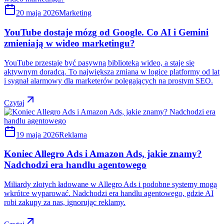
20 maja 2026
Marketing
YouTube dostaje mózg od Google. Co AI i Gemini
zmieniają w wideo marketingu?
YouTube przestaje być pasywną biblioteką wideo, a staje się
aktywnym doradcą. To największa zmiana w logice platformy od lat
i sygnał alarmowy dla marketerów polegających na prostym SEO.
Czytaj
19 maja 2026
Reklama
Koniec Allegro Ads i Amazon Ads, jakie znamy?
Nadchodzi era handlu agentowego
Miliardy złotych ładowane w Allegro Ads i podobne systemy mogą
wkrótce wyparować. Nadchodzi era handlu agentowego, gdzie AI
robi zakupy za nas, ignorując reklamy.