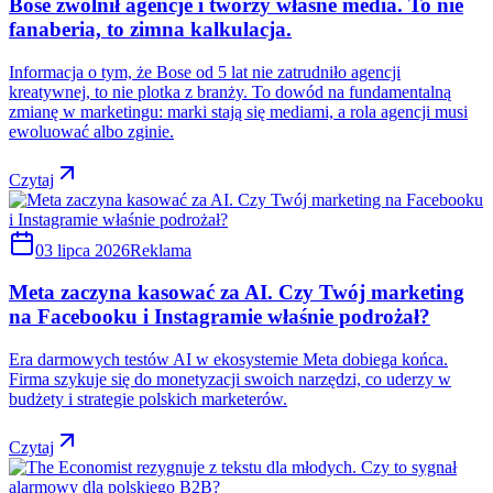
Bose zwolnił agencje i tworzy własne media. To nie
fanaberia, to zimna kalkulacja.
Informacja o tym, że Bose od 5 lat nie zatrudniło agencji
kreatywnej, to nie plotka z branży. To dowód na fundamentalną
zmianę w marketingu: marki stają się mediami, a rola agencji musi
ewoluować albo zginie.
Czytaj
03 lipca 2026
Reklama
Meta zaczyna kasować za AI. Czy Twój marketing
na Facebooku i Instagramie właśnie podrożał?
Era darmowych testów AI w ekosystemie Meta dobiega końca.
Firma szykuje się do monetyzacji swoich narzędzi, co uderzy w
budżety i strategie polskich marketerów.
Czytaj