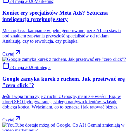
24 maja 2026
Marketing
Koniec ery specjalistów Meta Ads? Sztuczna
inteligencja przejmuje stery
Meta ogłasza kampanie w pełni generowane przez AI, co stawia
pod znakiem zapytania przyszłość specjalistów od reklam.
Analizuję, czy to rewolucja, czy pułapka.
Czytaj
23 maja 2026
Strategia
Google zamyka kurek z ruchem. Jak przetrwać erę
"zero-click"?
Jeśli Twoja firma żyje z ruchu z Google, mam złe wieści. Era, w
której SEO było gwarancją stałego napływu klientów, właśnie
dobiega końca. Wyjaśniam, co to oznacza i jak ratować biznes.
Czytaj