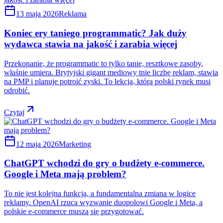
13 maja 2026
Reklama
Koniec ery taniego programmatic? Jak duży
wydawca stawia na jakość i zarabia więcej
Przekonanie, że programmatic to tylko tanie, resztkowe zasoby,
właśnie umiera. Brytyjski gigant mediowy tnie liczbę reklam, stawia
na PMP i planuje potroić zyski. To lekcja, którą polski rynek musi
odrobić.
Czytaj
12 maja 2026
Marketing
ChatGPT wchodzi do gry o budżety e-commerce.
Google i Meta mają problem?
To nie jest kolejna funkcja, a fundamentalna zmiana w logice
reklamy. OpenAI rzuca wyzwanie duopolowi Google i Meta, a
polskie e-commerce muszą się przygotować.