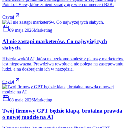
Point-of-View, które zmieni zasady gry w e-commerce i B2B.
Czytaj
09 maja 2026
Marketing
AI nie zastąpi marketerów. Co najwyżej tych
słabych.
Histeria wokół AI, która ma rzekomo zmieść z planszy marketerów,
jest niepoważna. Prawdziwa rewolucja nie polega na zastępowaniu
ludzi, a na dozbrajaniu ich w narzędzia.
Czytaj
08 maja 2026
Marketing
Twój firmowy GPT będzie klapą. brutalna prawda
o nowej modzie na AI