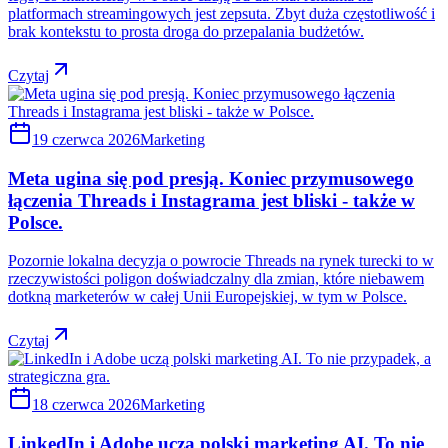
platformach streamingowych jest zepsuta. Zbyt duża częstotliwość i
brak kontekstu to prosta droga do przepalania budżetów.
Czytaj
19 czerwca 2026
Marketing
Meta ugina się pod presją. Koniec przymusowego
łączenia Threads i Instagrama jest bliski - także w
Polsce.
Pozornie lokalna decyzja o powrocie Threads na rynek turecki to w
rzeczywistości poligon doświadczalny dla zmian, które niebawem
dotkną marketerów w całej Unii Europejskiej, w tym w Polsce.
Czytaj
18 czerwca 2026
Marketing
LinkedIn i Adobe uczą polski marketing AI. To nie