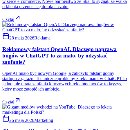
w serce e-commerce. Nowe partnerstwo ze Skai to sygnał, że walka
o klienta przenosi się do okna czatu.
Czytaj
28 maja 2026
Reklama
Reklamowy falstart OpenAI. Dlaczego naprawa
bugów w ChatGPT to za mało, by odzyskać
zaufanie?
OpenAI miało być nowym Google, a zaliczyło falstart godny
startupu z garażu. Techniczne problemy z reklamami w ChatGPT to
jedno, ale utrata zaufania kluczowych reklamodawców to kryzys,
który może zatopić ich ambicje.
Czytaj
26 maja 2026
Marketing