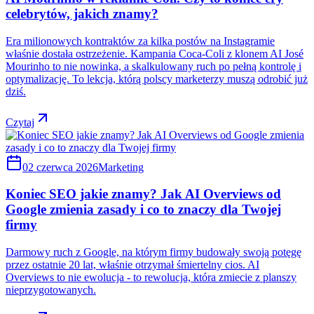
celebrytów, jakich znamy?
Era milionowych kontraktów za kilka postów na Instagramie
właśnie dostała ostrzeżenie. Kampania Coca-Coli z klonem AI José
Mourinho to nie nowinka, a skalkulowany ruch po pełną kontrolę i
optymalizację. To lekcja, którą polscy marketerzy muszą odrobić już
dziś.
Czytaj
02 czerwca 2026
Marketing
Koniec SEO jakie znamy? Jak AI Overviews od
Google zmienia zasady i co to znaczy dla Twojej
firmy
Darmowy ruch z Google, na którym firmy budowały swoją potęgę
przez ostatnie 20 lat, właśnie otrzymał śmiertelny cios. AI
Overviews to nie ewolucja - to rewolucja, która zmiecie z planszy
nieprzygotowanych.