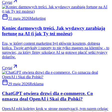
Czytaj
31 maja 2026
Marketing
Koniec darmowych treści. Jak wydawcy zarabiają
fortunę na AI (i jak Ty też możesz)
Era, w której content marketing był głównie kosztem, dobiega
końca. Twoje artykuły i raporty to nie tylko magnes na klientów - to
surowiec, za który firmy szkolące AI są gotowe płacić setki tysięcy
dolarów.
Czytaj
29 maja 2026
Reklama
ChatGPT otwiera drzwi dla e-commerce. Co
oznacza deal OpenAI i Skai dla Polski?
OpenAI robi kolejny krok w stronę monetyzacji, tym razem celując