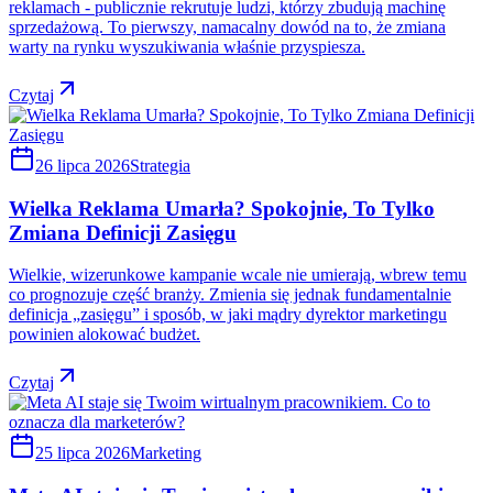
reklamach - publicznie rekrutuje ludzi, którzy zbudują machinę
sprzedażową. To pierwszy, namacalny dowód na to, że zmiana
warty na rynku wyszukiwania właśnie przyspiesza.
Czytaj
26 lipca 2026
Strategia
Wielka Reklama Umarła? Spokojnie, To Tylko
Zmiana Definicji Zasięgu
Wielkie, wizerunkowe kampanie wcale nie umierają, wbrew temu
co prognozuje część branży. Zmienia się jednak fundamentalnie
definicja „zasięgu” i sposób, w jaki mądry dyrektor marketingu
powinien alokować budżet.
Czytaj
25 lipca 2026
Marketing