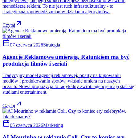
odległy news, ale jego skutki odczujesz bezpośrednio w swoim
menedżerze reklam. To nie jest ruch infrastrukturalny - to
strategiczna zapowiedź zmian w działaniu algorytmów.
Czytaj
07 czerwca 2026
Strategia
Agencje Reklamowe umierają. Ratunkiem ma być
produkcja filmów i seriali
Tradycyjny model agencji reklamowej, oparty na kupowaniu
mediów i produkowaniu spotów, właśnie umiera na naszych
oczach. Nowa propozycja to radykalny zwrot: agencje mają stać się
studiami entertainment.
Czytaj
05 czerwca 2026
Marketing
AI Mourinho w reklamie Coli. Czy to koniec ery