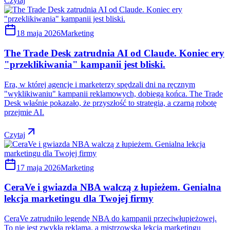
Czytaj
18 maja 2026
Marketing
The Trade Desk zatrudnia AI od Claude. Koniec ery
"przeklikiwania" kampanii jest bliski.
Era, w której agencje i marketerzy spędzali dni na ręcznym
"wyklikiwaniu" kampanii reklamowych, dobiega końca. The Trade
Desk właśnie pokazało, że przyszłość to strategia, a czarną robotę
przejmie AI.
Czytaj
17 maja 2026
Marketing
CeraVe i gwiazda NBA walczą z łupieżem. Genialna
lekcja marketingu dla Twojej firmy
CeraVe zatrudniło legendę NBA do kampanii przeciwłupieżowej.
To nie jest zwykła reklama, a mistrzowska lekcja marketingu