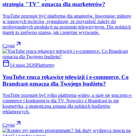
strategia "TV" oznacza dla marketerów?
YouTube przestaje być platformą dla amatorów. Inwestując miliony
w topowych twórców, sygnalizuje, że przyszłość należy do
profesjonalnych produkcji na poziomie telewizyjnym. Dla polskich
marek to zarówno szansa, jak i potężne wyzwanie.
Czytaj
14 maja 2026
Platformy
YouTube rzuca rękawicę telewizji i e-commerce. Co
Brandcast oznacza dla Twojego budżetu?
YouTube przestaje być tylko platformą wideo, a staje się graczem e-
commerce i konkurencją dla TV. Nowości z Brandcast to nie
kosmetyka, a strategiczna zmiana dla polskich budżetów
reklamowych.
Czytaj