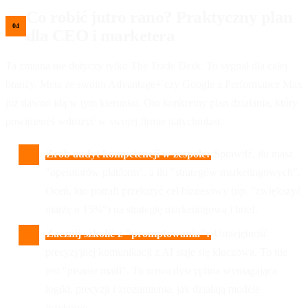
Co robić jutro rano? Praktyczny plan
dla CEO i marketera
Ta zmiana nie dotyczy tylko The Trade Desk. To sygnał dla całej
branży. Meta ze swoim Advantage+ czy Google z Performance Max
już dawno idą w tym kierunku. Oto konkretny plan działania, który
powinieneś wdrożyć w swojej firmie natychmiast.
Zrób audyt kompetencji w zespole:
Sprawdź, ilu masz
"operatorów platform", a ilu "strategów marketingowych".
Oceń, kto potrafi przełożyć cel biznesowy (np. "zwiększyć
marżę o 15%") na strategię marketingową i brief.
Zacznij szkolić z "promptowania":
Umiejętność
precyzyjnej komunikacji z AI staje się kluczowa. To nie
jest "pisanie maili". To nowa dyscyplina wymagająca
logiki, precyzji i zrozumienia, jak działają modele
językowe.