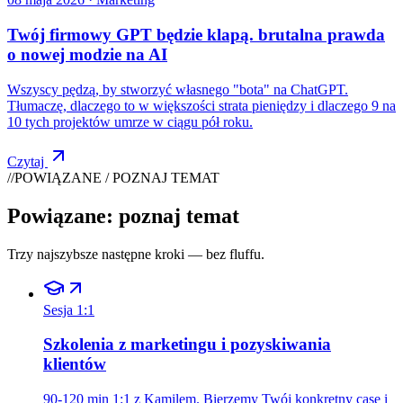
Twój firmowy GPT będzie klapą. brutalna prawda
o nowej modzie na AI
Wszyscy pędzą, by stworzyć własnego "bota" na ChatGPT.
Tłumaczę, dlaczego to w większości strata pieniędzy i dlaczego 9 na
10 tych projektów umrze w ciągu pół roku.
Czytaj
//
POWIĄZANE / POZNAJ TEMAT
Powiązane: poznaj temat
Trzy najszybsze następne kroki — bez fluffu.
Sesja 1:1
Szkolenia z marketingu i pozyskiwania
klientów
90-120 min 1:1 z Kamilem. Bierzemy Twój konkretny case i