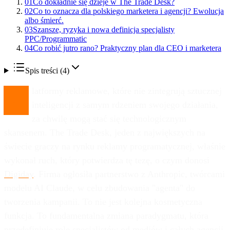
01
Co dokładnie się dzieje w The Trade Desk?
02
Co to oznacza dla polskiego marketera i agencji? Ewolucja
albo śmierć.
03
Szansze, ryzyka i nowa definicja specjalisty
PPC/Programmatic
04
Co robić jutro rano? Praktyczny plan dla CEO i marketera
Spis treści (
4
)
P
latformy reklamowe, które nie zintegrują sztucznej
inteligencji z samym rdzeniem swojego działania,
za chwilę mogą stać się technologicznym
skansenem. The Trade Desk, jeden z największych na
świecie graczy na rynku reklamy programatycznej, właśnie
wykonał ruch, który potwierdza tę tezę, o czym donosi
Digiday
. Firma ogłosiła partnerstwo z Anthropic, twórcami
modelu AI Claude, w celu zbudowania "agenta" do
tworzenia kampanii. To nie jest kolejna kosmetyczna
funkcja. To fundamentalna zmiana paradygmatu, która
przedefiniuje rolę specjalistów od mediów i całych agencji.