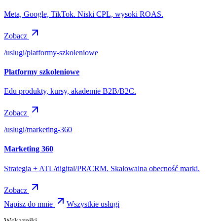
Meta, Google, TikTok. Niski CPL, wysoki ROAS.
Zobacz
/uslugi/
platformy-szkoleniowe
Platformy szkoleniowe
Edu produkty, kursy, akademie B2B/B2C.
Zobacz
/uslugi/
marketing-360
Marketing 360
Strategia + ATL/digital/PR/CRM. Skalowalna obecność marki.
Zobacz
Napisz do mnie
Wszystkie usługi
Wskazniki