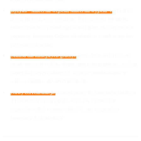
Ryzyko "śmieci na wejściu, śmieci na wyjściu":
AI jest tak
dobra, jak brief, który otrzymuje. Nieprecyzyjny lub błędny
strategicznie brief poskutkuje równie błędną, choć technicznie
poprawną, kampanią. Odpowiedzialność za wynik wciąż leży
po stronie człowieka.
Szansa dla mniejszych graczy:
Firmy, które do tej pory nie
mogły sobie pozwolić na drogie agencje programmatic, zyskają
dostęp do potężnych narzędzi. To może zrównać szanse w
walce o klienta w otwartym internecie.
Nowy cel rekrutacji:
Zamiast pytać "Ile kampanii ustawiłeś w
TTD/DV360?", będę pytał kandydatów: "Opisz, jak
zaprojektowałbyś i zbriefowałbyś AI, aby osiągnąć cel
biznesowy X dla klienta Y".