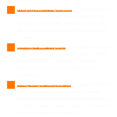
Przejrzyj umowy z agencjami:
Czy płacisz za godziny
pracy, FTE, czy za wyniki i wkład strategiczny? Jeśli
dominuje pierwszy model, czas na renegocjacje. Pytaj
agencję, jak przygotowuje się na erę AI-driven media
buyingu.
Inwestuj w dane 1st-party:
Twoja unikalna przewaga w
świecie AI to Twoje własne dane o klientach. Wzbogać
swój CRM, zadbaj o jakość zbieranych informacji. To
paliwo, które pozwoli Twojej strategii odjechać
konkurencji.
Testuj dostępne narzędzia AI:
Nie czekaj na TTD. Już
dziś eksperymentuj z Meta Advantage+ Shopping
Campaigns, PMax, Midjourney do tworzenia kreacji czy
ChatGPT do analizy danych. Buduj w zespole "mięsieň"
zaufania i współpracy z algorytmami.