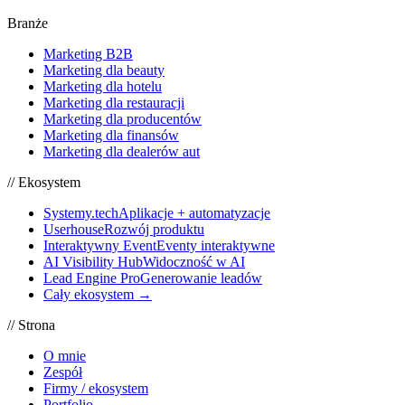
Branże
Marketing B2B
Marketing dla beauty
Marketing dla hotelu
Marketing dla restauracji
Marketing dla producentów
Marketing dla finansów
Marketing dla dealerów aut
// Ekosystem
Systemy.tech
Aplikacje + automatyzacje
Userhouse
Rozwój produktu
Interaktywny Event
Eventy interaktywne
AI Visibility Hub
Widoczność w AI
Lead Engine Pro
Generowanie leadów
Cały ekosystem →
// Strona
O mnie
Zespół
Firmy / ekosystem
Portfolio