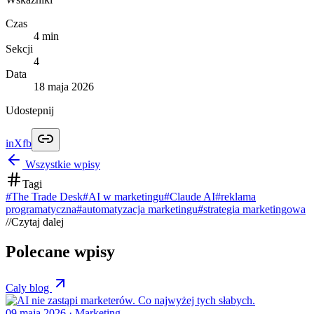
Czas
4
min
Sekcji
4
Data
18 maja 2026
Udostepnij
in
X
fb
Wszystkie wpisy
Tagi
#
The Trade Desk
#
AI w marketingu
#
Claude AI
#
reklama
programatyczna
#
automatyzacja marketingu
#
strategia marketingowa
//
Czytaj dalej
Polecane wpisy
Caly blog
09 maja 2026
· Marketing