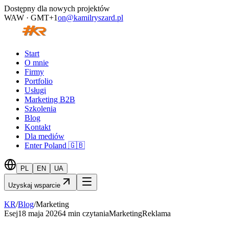
Dostępny dla nowych projektów
WAW · GMT+1
on@kamilryszard.pl
Start
O mnie
Firmy
Portfolio
Usługi
Marketing B2B
Szkolenia
Blog
Kontakt
Dla mediów
Enter Poland 🇬🇧
PL
EN
UA
Uzyskaj wsparcie
KR
/
Blog
/
Marketing
Esej
18 maja 2026
4
min czytania
Marketing
Reklama