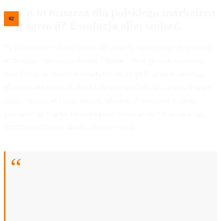
Co to oznacza dla polskiego marketera
i agencji? Ewolucja albo śmierć.
Ta zmiana to czerwona kartka dla modelu agencyjnego opartego na
rozliczaniu "roboczogodzin za klikanie". Jeśli główną wartością,
jaką Twoja agencja dostarczała klientowi, była sprawna obsługa
platformy reklamowej, masz poważny problem. Za chwilę tę pracę
będzie można wykonać jednym zdaniem. Prawdziwa wartość
przesunie się w górę łańcucha pokarmowego - w stronę strategii,
rozumienia biznesu klienta i kreatywności.
Agencje mediowe, które sprzedają "godziny
klikania", właśnie dostały powiadomienie o
eksmisji z rynku. Gra będzie się toczyć o to, kto
jest prawdziwym partnerem strategicznym dla
klienta, a kto tylko wykwalifikowanym operatorem