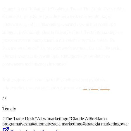
Zmierzch ery "klikania" jest faktem. To, co The Trade Desk robi z
Claude AI, to jedynie formalne potwierdzenie trendu, który
obserwujemy od lat. Marketing wraca do swoich korzeni - do
strategii, psychologii klienta i kreatywności. Technologia staje się
przezroczystym narzędziem, a nie celem samym w sobie. To
świetna wiadomość dla prawdziwych marketerów i zła dla tych,
którzy przez lata ukrywali brak strategicznego myślenia za
parawanem technicznej złożoności.
Jeśli czujesz, że ta zmiana to dla Ciebie więcej pytań niż
odpowiedzi, czas na strategiczną rozmowę.
Wypełnij brief
.
/ /
Tematy
#
The Trade Desk
#
AI w marketingu
#
Claude AI
#
reklama
programatyczna
#
automatyzacja marketingu
#
strategia marketingowa