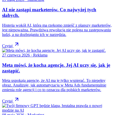
AI nie zastąpi marketerów. Co najwyżej tych
słabych.
Histeria wokół AI, która ma rzekomo zmieść z planszy marketerów,
jest niepoważna. Prawdziwa rewolucja nie polega na zastępowaniu
ludzi, a na dozbrajaniu ich w narzędzia.
Czytaj
27 czerwca 2026
· Reklama
Meta mówi, że kocha agencje. Jej AI uczy się, jak je
zastąpić.
Meta uspokaja agencje, że AI ma je tylko wspierać. To niepełny
obraz. Analizuję, jak automatyzacja w Meta Ads fundamentalnie
zmienia rolę agencji i co to oznacza dla polskich marketerów.
Czytaj
08 maja 2026
· Marketing