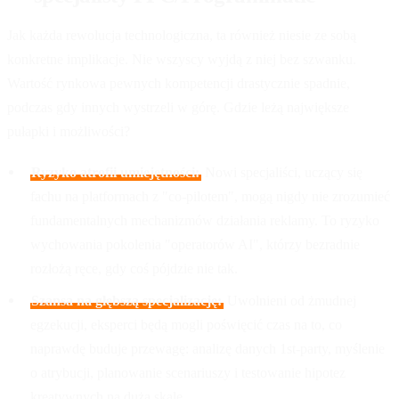
Jak każda rewolucja technologiczna, ta również niesie ze sobą
konkretne implikacje. Nie wszyscy wyjdą z niej bez szwanku.
Wartość rynkowa pewnych kompetencji drastycznie spadnie,
podczas gdy innych wystrzeli w górę. Gdzie leżą największe
pułapki i możliwości?
Ryzyko atrofii umiejętności:
Nowi specjaliści, uczący się
fachu na platformach z "co-pilotem", mogą nigdy nie zrozumieć
fundamentalnych mechanizmów działania reklamy. To ryzyko
wychowania pokolenia "operatorów AI", którzy bezradnie
rozłożą ręce, gdy coś pójdzie nie tak.
Szansa na głębszą specjalizację:
Uwolnieni od żmudnej
egzekucji, eksperci będą mogli poświęcić czas na to, co
naprawdę buduje przewagę: analizę danych 1st-party, myślenie
o atrybucji, planowanie scenariuszy i testowanie hipotez
kreatywnych na dużą skalę.