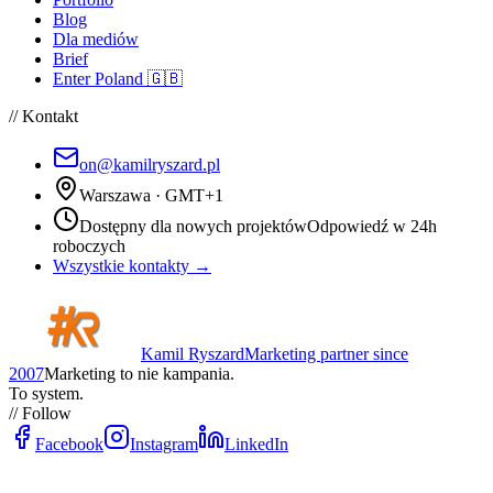
Blog
Dla mediów
Brief
Enter Poland 🇬🇧
// Kontakt
on@kamilryszard.pl
Warszawa · GMT+1
Dostępny dla nowych projektów
Odpowiedź w 24h
roboczych
Wszystkie kontakty →
Kamil Ryszard
Marketing partner since
2007
Marketing to nie kampania.
To system.
// Follow
Facebook
Instagram
LinkedIn