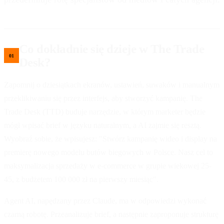
Co dokładnie się dzieje w The Trade
Desk?
Zapomnij o dziesiątkach ekranów, ustawień, suwaków i manualnym
przeklikiwaniu się przez interfejs, aby stworzyć kampanię. The
Trade Desk (TTD) buduje narzędzie, w którym marketer będzie
mógł wpisać brief w języku naturalnym, a AI zajmie się resztą.
Wyobraź sobie, że wpisujesz: "Stwórz kampanię wideo i display na
premierę nowego modelu butów biegowych w Polsce. Nasz cel to
maksymalizacja sprzedaży w e-commerce w grupie wiekowej 25-
45, z budżetem 100 000 zł na pierwszy miesiąc".
Agent AI, napędzany przez Claude, ma w odpowiedzi wykonać
czarną robotę. Przeanalizuje brief, a następnie zaproponuje strukturę