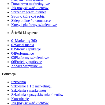
Doradztwo marketingowe
Jak pozyskiwać klientów
Sprzedaż przez internet
Strony, które coś robią
Sklep online / e-commerce
Kursy i platformy szkoleniowe
Ścieżki klasyczne
01
Marketing 360
02
Social media
03
Strony i aplikacje
04
Performance
05
Platformy szkoleniowe
06
Projekty graficzne
Zobacz wszystkie →
Edukacja
Szkolenia
Szkolenie 1:1 z marketingu
Szkolenia z marketingu
Szkolenia z pozyskiwania klientów
Konsultacje
Jak pozyskiwać klientów