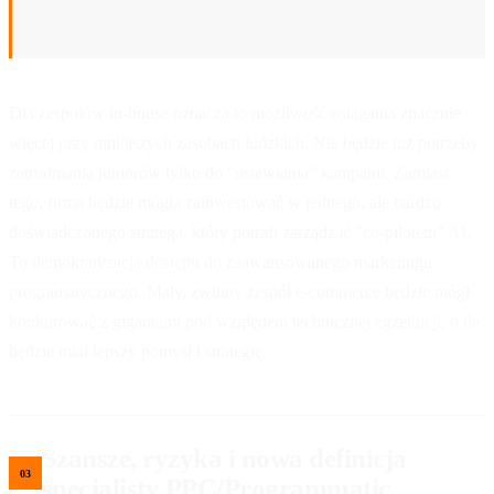
narzędzia.
Dla zespołów in-house oznacza to możliwość osiągania znacznie
więcej przy mniejszych zasobach ludzkich. Nie będzie już potrzeby
zatrudniania juniorów tylko do "ustawiania" kampanii. Zamiast
tego, firma będzie mogła zainwestować w jednego, ale bardzo
doświadczonego stratega, który potrafi zarządzać "co-pilotem" AI.
To demokratyzacja dostępu do zaawansowanego marketingu
programatycznego. Mały, zwinny zespół e-commerce będzie mógł
konkurować z gigantami pod względem technicznej egzekucji, o ile
będzie miał lepszy pomysł i strategię.
Szansze, ryzyka i nowa definicja
specjalisty PPC/Programmatic