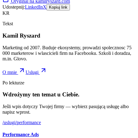
Oryginal na kamilryszard.com
Udostepnij:
LinkedIn
X
Kopiuj link
KR
Tekst
Kamil Ryszard
Marketing od 2007. Buduje ekosystemy, prowadzi spolecznosc 75
000 marketerow i wlascicieli firm na Facebooku. Szkoli i doradza,
m.in. Glovo.
O mnie
Uslugi
Po lekturze
Wdrożymy ten temat u Ciebie.
Jeśli wpis dotyczy Twojej firmy — wybierz pasującą usługę albo
napisz wprost.
/uslugi/
performance
Performance Ads