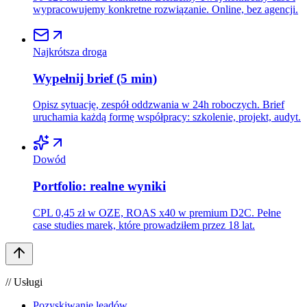
wypracowujemy konkretne rozwiązanie. Online, bez agencji.
Najkrótsza droga
Wypełnij brief (5 min)
Opisz sytuację, zespół oddzwania w 24h roboczych. Brief
uruchamia każdą formę współpracy: szkolenie, projekt, audyt.
Dowód
Portfolio: realne wyniki
CPL 0,45 zł w OZE, ROAS x40 w premium D2C. Pełne
case studies marek, które prowadziłem przez 18 lat.
// Usługi
Pozyskiwanie leadów