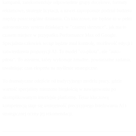
kampanii, zarekomenduje odpowiednie grupy docelowe, formaty
reklamowe, strategie licytacji, a nawet zaproponuje podział budżetu
między poszczególne działania. Co kluczowe, nie będzie to w pełni
autonomiczny system działający w "czarnej skrzynce", jak ma to
czasem miejsce w przypadku Performance Max od Google.
Specjalista-człowiek wciąż będzie miał kontrolę, możliwość edycji i
zatwierdzenia propozycji AI. To model "co-pilota", nie "auto-
pilota". To asystent, który wykonuje żmudne, powtarzalne zadania,
uwalniając czas eksperta na myślenie strategiczne.
To dramatyczne odejście od tradycyjnego modelu pracy, gdzie
wartość specjalisty mierzono biegłością w nawigowaniu po
skomplikowanym interfejsie platformy. Teraz kluczową
kompetencją staje się umiejętność precyzyjnego briefowania AI i
strategicznej oceny jej rekomendacji.