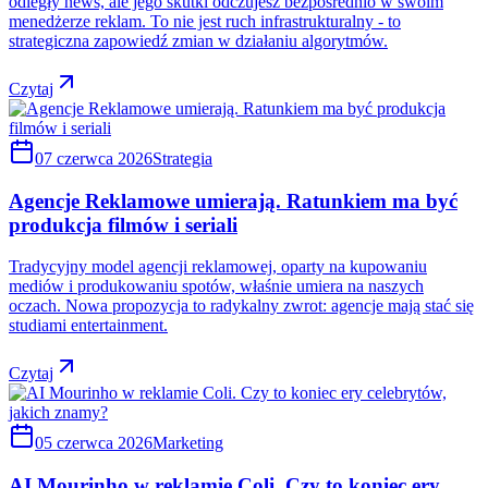
odległy news, ale jego skutki odczujesz bezpośrednio w swoim
menedżerze reklam. To nie jest ruch infrastrukturalny - to
strategiczna zapowiedź zmian w działaniu algorytmów.
Czytaj
07 czerwca 2026
Strategia
Agencje Reklamowe umierają. Ratunkiem ma być
produkcja filmów i seriali
Tradycyjny model agencji reklamowej, oparty na kupowaniu
mediów i produkowaniu spotów, właśnie umiera na naszych
oczach. Nowa propozycja to radykalny zwrot: agencje mają stać się
studiami entertainment.
Czytaj
05 czerwca 2026
Marketing
AI Mourinho w reklamie Coli. Czy to koniec ery