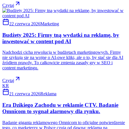
Czytaj
22 czerwca 2026
Marketing
Budżety 2025: Firmy tną wydatki na reklamę, by
inwestować w content pod AI
Nadchodzi cicha rewolucja w budżetach marketingowych. Firmy
nie szykują się na wojnę o AI-owe kliki, ale o to, by stać się dla AI
źródłem prawdy. To całkowicie zmienia zasady gry w SEO i
content marketingu.
Czytaj
KR
21 czerwca 2026
Reklama
Era Dzikiego Zachodu w reklamie CTV. Badanie
Omnicom to sygnał alarmowy dla rynku.
Badanie giganta reklamowego Omnicom to oficjalne potwierdzenie
tego, co marketerzy w Polsce czują od dawna: reklama na