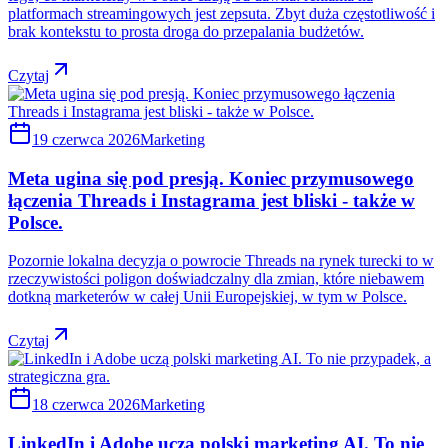
platformach streamingowych jest zepsuta. Zbyt duża częstotliwość i
brak kontekstu to prosta droga do przepalania budżetów.
Czytaj
19 czerwca 2026
Marketing
Meta ugina się pod presją. Koniec przymusowego
łączenia Threads i Instagrama jest bliski - także w
Polsce.
Pozornie lokalna decyzja o powrocie Threads na rynek turecki to w
rzeczywistości poligon doświadczalny dla zmian, które niebawem
dotkną marketerów w całej Unii Europejskiej, w tym w Polsce.
Czytaj
18 czerwca 2026
Marketing
LinkedIn i Adobe uczą polski marketing AI. To nie