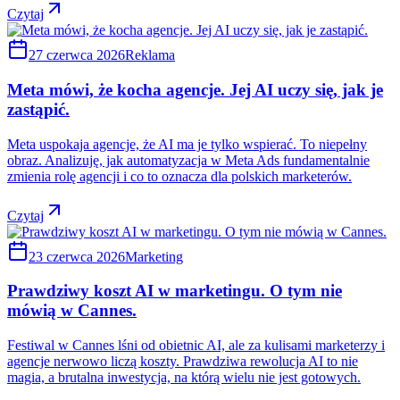
Czytaj
27 czerwca 2026
Reklama
Meta mówi, że kocha agencje. Jej AI uczy się, jak je
zastąpić.
Meta uspokaja agencje, że AI ma je tylko wspierać. To niepełny
obraz. Analizuję, jak automatyzacja w Meta Ads fundamentalnie
zmienia rolę agencji i co to oznacza dla polskich marketerów.
Czytaj
23 czerwca 2026
Marketing
Prawdziwy koszt AI w marketingu. O tym nie
mówią w Cannes.
Festiwal w Cannes lśni od obietnic AI, ale za kulisami marketerzy i
agencje nerwowo liczą koszty. Prawdziwa rewolucja AI to nie
magia, a brutalna inwestycja, na którą wielu nie jest gotowych.