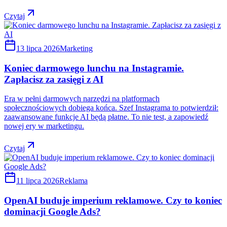
Czytaj
13 lipca 2026
Marketing
Koniec darmowego lunchu na Instagramie.
Zapłacisz za zasięgi z AI
Era w pełni darmowych narzędzi na platformach
społecznościowych dobiega końca. Szef Instagrama to potwierdził:
zaawansowane funkcje AI będą płatne. To nie test, a zapowiedź
nowej ery w marketingu.
Czytaj
11 lipca 2026
Reklama
OpenAI buduje imperium reklamowe. Czy to koniec
dominacji Google Ads?