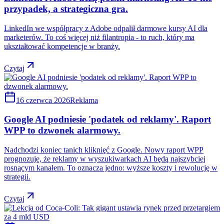
przypadek, a strategiczna gra.
LinkedIn we współpracy z Adobe odpalił darmowe kursy AI dla
marketerów. To coś więcej niż filantropia - to ruch, który ma
ukształtować kompetencje w branży.
Czytaj
16 czerwca 2026
Reklama
Google AI podniesie 'podatek od reklamy'. Raport
WPP to dzwonek alarmowy.
Nadchodzi koniec tanich kliknięć z Google. Nowy raport WPP
prognozuje, że reklamy w wyszukiwarkach AI będą najszybciej
rosnącym kanałem. To oznacza jedno: wyższe koszty i rewolucję w
strategii.
Czytaj