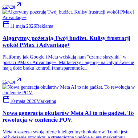
Czytaj
11 maja 2026
Reklama
Algorytmy pożerają Twój budżet. Kulisy frustracji
wokół PMax i Advantage+
Platformy jak Google i Meta wciskają nam "czarne skrzynki" w
postaci PMax i Advantage+. Marketerzy i agencje na całym świecie
mają dość braku kontroli i transparentności.
Czytaj
10 maja 2026
Marketing
Nowa generacja okularów Meta AI to nie gadżet. To
rewolucja w contencie POV.
Meta rozszerza swoją ofertę inteligentnych okularów. To nie jest
odświeżenie produktu, a strategiczne wejście w erę marketingu