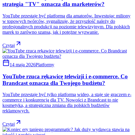
strategia "TV" oznacza dla marketerów?
YouTube przestaje być platformą dla amatorów. Inwestując miliony
w topowych twórców, sygnalizuje, że przyszłość należy do
profesjonalnych produkcji na poziomie telewizyjnym. Dla polskich
marek to zarówno szansa, jak i potężne wyzwanie.
Czytaj
14 maja 2026
Platformy
YouTube rzuca rękawicę telewizji i e-commerce. Co
Brandcast oznacza dla Twojego budżetu?
YouTube przestaje być tylko platformą wideo, a staje się graczem e-
commerce i konkurencją dla TV. Nowości z Brandcast to nie
kosmetyka, a strategiczna zmiana dla polskich budżetów
reklamowych.
Czytaj