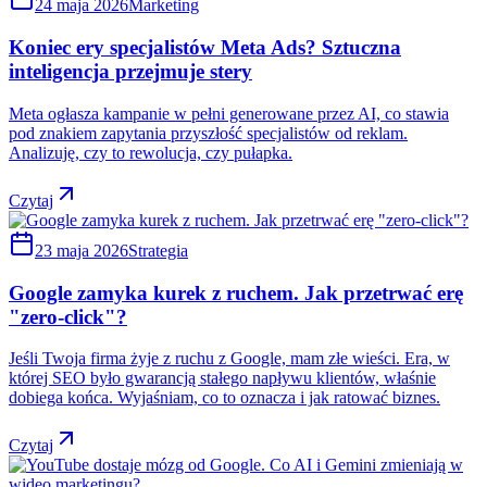
24 maja 2026
Marketing
Koniec ery specjalistów Meta Ads? Sztuczna
inteligencja przejmuje stery
Meta ogłasza kampanie w pełni generowane przez AI, co stawia
pod znakiem zapytania przyszłość specjalistów od reklam.
Analizuję, czy to rewolucja, czy pułapka.
Czytaj
23 maja 2026
Strategia
Google zamyka kurek z ruchem. Jak przetrwać erę
"zero-click"?
Jeśli Twoja firma żyje z ruchu z Google, mam złe wieści. Era, w
której SEO było gwarancją stałego napływu klientów, właśnie
dobiega końca. Wyjaśniam, co to oznacza i jak ratować biznes.
Czytaj