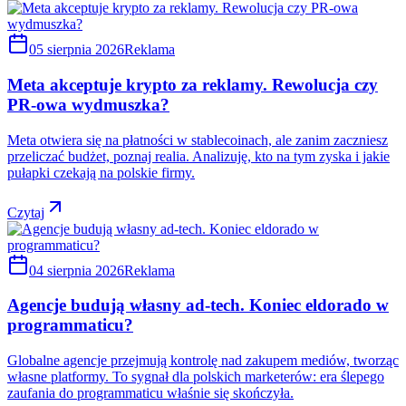
05 sierpnia 2026
Reklama
Meta akceptuje krypto za reklamy. Rewolucja czy
PR-owa wydmuszka?
Meta otwiera się na płatności w stablecoinach, ale zanim zaczniesz
przeliczać budżet, poznaj realia. Analizuję, kto na tym zyska i jakie
pułapki czekają na polskie firmy.
Czytaj
04 sierpnia 2026
Reklama
Agencje budują własny ad-tech. Koniec eldorado w
programmaticu?
Globalne agencje przejmują kontrolę nad zakupem mediów, tworząc
własne platformy. To sygnał dla polskich marketerów: era ślepego
zaufania do programmaticu właśnie się skończyła.