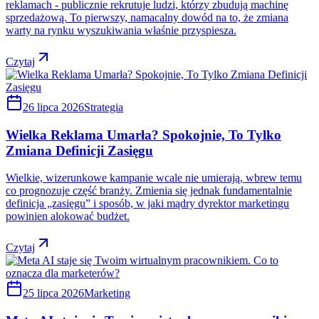
reklamach - publicznie rekrutuje ludzi, którzy zbudują machinę
sprzedażową. To pierwszy, namacalny dowód na to, że zmiana
warty na rynku wyszukiwania właśnie przyspiesza.
Czytaj
26 lipca 2026
Strategia
Wielka Reklama Umarła? Spokojnie, To Tylko
Zmiana Definicji Zasięgu
Wielkie, wizerunkowe kampanie wcale nie umierają, wbrew temu
co prognozuje część branży. Zmienia się jednak fundamentalnie
definicja „zasięgu” i sposób, w jaki mądry dyrektor marketingu
powinien alokować budżet.
Czytaj
25 lipca 2026
Marketing