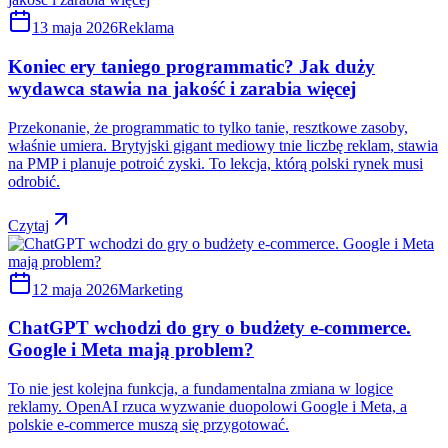
13 maja 2026
Reklama
Koniec ery taniego programmatic? Jak duży
wydawca stawia na jakość i zarabia więcej
Przekonanie, że programmatic to tylko tanie, resztkowe zasoby,
właśnie umiera. Brytyjski gigant mediowy tnie liczbę reklam, stawia
na PMP i planuje potroić zyski. To lekcja, którą polski rynek musi
odrobić.
Czytaj
12 maja 2026
Marketing
ChatGPT wchodzi do gry o budżety e-commerce.
Google i Meta mają problem?
To nie jest kolejna funkcja, a fundamentalna zmiana w logice
reklamy. OpenAI rzuca wyzwanie duopolowi Google i Meta, a
polskie e-commerce muszą się przygotować.