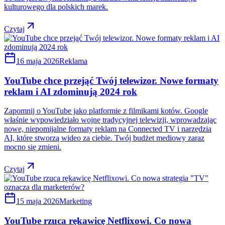
kulturowego dla polskich marek.
Czytaj
16 maja 2026
Reklama
YouTube chce przejąć Twój telewizor. Nowe formaty
reklam i AI zdominują 2024 rok
Zapomnij o YouTube jako platformie z filmikami kotów. Google
właśnie wypowiedziało wojnę tradycyjnej telewizji, wprowadzając
nowe, niepomijalne formaty reklam na Connected TV i narzędzia
AI, które stworzą wideo za ciebie. Twój budżet mediowy zaraz
mocno się zmieni.
Czytaj
15 maja 2026
Marketing
YouTube rzuca rękawicę Netflixowi. Co nowa