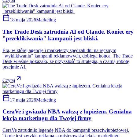
Czytaj
18 maja 2026
Marketing
The Trade Desk zatrudnia AI od Claude. Koniec ery
"przeklikiwania" kampanii jest bliski.
Era, w której agencje i marketerzy spędzali dni na ręcznym
"wyklikiwaniu" kampanii reklamowych, dobiega końca. The Trade
Desk właśnie pokazało, że przyszłość to strategia, a czarną robotę
przejmie AI.
Czytaj
17 maja 2026
Marketing
CeraVe i gwiazda NBA walczą z łupieżem. Genialna
lekcja marketingu dla Twojej firmy
CeraVe zatrudniło legendę NBA do kampanii przeciwłupieżowej.
To nie jest zwykła reklama, a mistrzowska lekcja marketingu