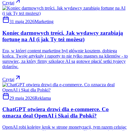
Czytaj
31 maja 2026
Marketing
Koniec darmowych treści. Jak wydawcy zarabiają
fortunę na AI (i jak Ty też możesz)
Era, w której content marketing był głównie kosztem, dobiega
końca. Twoje artykuły i raporty to nie tylko magnes na klientów - to
surowiec, za który firmy szkolące AI są gotowe płacić setki tysięcy
dolarów.
Czytaj
29 maja 2026
Reklama
ChatGPT otwiera drzwi dla e-commerce. Co
oznacza deal OpenAI i Skai dla Polski?
OpenAI robi kolejny krok w stronę monetyzacji, tym razem celując