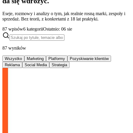
da się wdrożyć.
Eseje, rozmowy i analizy o tym, jak realnie rosną marki, zespoły i
sprzedaż. Bez teorii, z konkretami z 18 lat praktyki.
87
wpisów
6
kategorii
Ostatnio:
06 sie
87
wyników
Wszystko
Marketing
Platformy
Pozyskiwanie klientów
Reklama
Social Media
Strategia