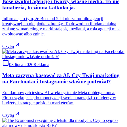
Bose zwolnił agencje i tworzy własne media. To nie
fanaberia, to zimna kalkulacja.
Informacja o tym, że Bose od 5 lat nie zatrudniło agencji
kreatywnej, to nie plotka z branży. To dowód na fundamentalną
zmianę w marketingu: marki stają się mediami, a rola agencji musi
ewoluować albo zginie.
Czytaj
03 lipca 2026
Reklama
Meta zaczyna kasować za AI. Czy Twój marketing
na Facebooku i Instagramie właśnie podrożał?
Era darmowych testów AI w ekosystemie Meta dobiega końca.
Firma szykuje się do monetyzacji swoich narzędzi, co uderzy w
budżety i strategie polskich marketerów.
Czytaj