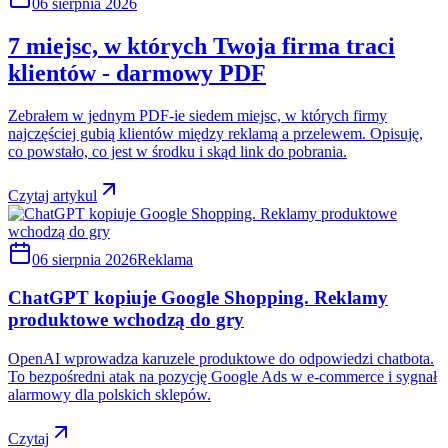
06 sierpnia 2026
7 miejsc, w których Twoja firma traci
klientów - darmowy PDF
Zebrałem w jednym PDF-ie siedem miejsc, w których firmy
najczęściej gubią klientów między reklamą a przelewem. Opisuję,
co powstało, co jest w środku i skąd link do pobrania.
Czytaj artykul
06 sierpnia 2026
Reklama
ChatGPT kopiuje Google Shopping. Reklamy
produktowe wchodzą do gry
OpenAI wprowadza karuzele produktowe do odpowiedzi chatbota.
To bezpośredni atak na pozycję Google Ads w e-commerce i sygnał
alarmowy dla polskich sklepów.
Czytaj