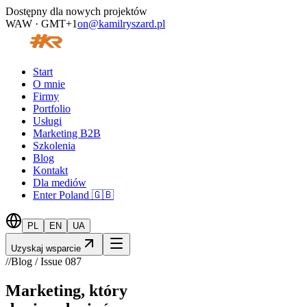
Dostępny dla nowych projektów
WAW · GMT+1
on@kamilryszard.pl
Start
O mnie
Firmy
Portfolio
Usługi
Marketing B2B
Szkolenia
Blog
Kontakt
Dla mediów
Enter Poland 🇬🇧
PL
EN
UA
Uzyskaj wsparcie
//
Blog / Issue
087
Marketing, który