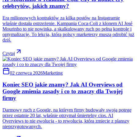
celebrytów, jakich znamy?
Era milionowych kontraktów za kilka postów na Instagramie
właśnie dostała ostrzeżenie. Kampania Coca-Coli z klonem AI José
Mourinho to nie nowinka, a skalkulowany ruch po pełną kontrolę i
optymalizację. To lekcja, którą polscy marketerzy muszą odrobić już
dziś.
Czytaj
02 czerwca 2026
Marketing
Koniec SEO jakie znamy? Jak AI Overviews od
Google zmienia zasady i co to znaczy dla Twojej
firmy
Darmowy ruch z Google, na którym firmy budowały swoją potęgę
przez ostatnie 20 lat, właśnie otrzymał śmiertelny cios. AI
Overviews to nie ewolucja - to rewolucja, która zmiecie z planszy
nieprzygotowanych.