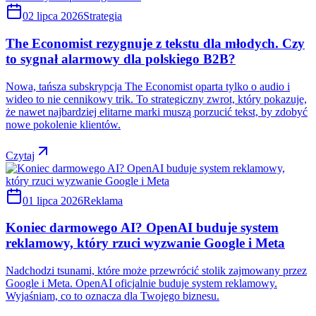
02 lipca 2026
Strategia
The Economist rezygnuje z tekstu dla młodych. Czy
to sygnał alarmowy dla polskiego B2B?
Nowa, tańsza subskrypcja The Economist oparta tylko o audio i
wideo to nie cennikowy trik. To strategiczny zwrot, który pokazuje,
że nawet najbardziej elitarne marki muszą porzucić tekst, by zdobyć
nowe pokolenie klientów.
Czytaj
01 lipca 2026
Reklama
Koniec darmowego AI? OpenAI buduje system
reklamowy, który rzuci wyzwanie Google i Meta
Nadchodzi tsunami, które może przewrócić stolik zajmowany przez
Google i Meta. OpenAI oficjalnie buduje system reklamowy.
Wyjaśniam, co to oznacza dla Twojego biznesu.