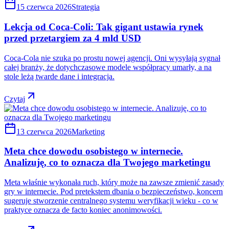
15 czerwca 2026
Strategia
Lekcja od Coca-Coli: Tak gigant ustawia rynek
przed przetargiem za 4 mld USD
Coca-Cola nie szuka po prostu nowej agencji. Oni wysyłają sygnał
całej branży, że dotychczasowe modele współpracy umarły, a na
stole leżą twarde dane i integracja.
Czytaj
13 czerwca 2026
Marketing
Meta chce dowodu osobistego w internecie.
Analizuję, co to oznacza dla Twojego marketingu
Meta właśnie wykonała ruch, który może na zawsze zmienić zasady
gry w internecie. Pod pretekstem dbania o bezpieczeństwo, koncern
sugeruje stworzenie centralnego systemu weryfikacji wieku - co w
praktyce oznacza de facto koniec anonimowości.