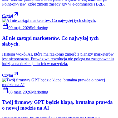
Point-of-View, które zmieni zasady gry w e-commerce i B2B.
Czytaj
09 maja 2026
Marketing
AI nie zastąpi marketerów. Co najwyżej tych
słabych.
Histeria wokół AI, która ma rzekomo zmieść z planszy marketerów,
jest niepoważna. Prawdziwa rewolucja nie polega na zastępowaniu
ludzi, a na dozbrajaniu ich w narzędzia.
Czytaj
08 maja 2026
Marketing
Twój firmowy GPT będzie klapą. brutalna prawda
o nowej modzie na AI