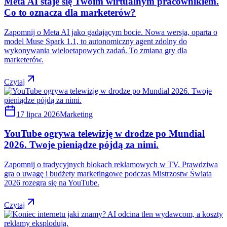
Meta AI staje się Twoim wirtualnym pracownikiem.
Co to oznacza dla marketerów?
Zapomnij o Meta AI jako gadającym bocie. Nowa wersja, oparta o
model Muse Spark 1.1, to autonomiczny agent zdolny do
wykonywania wieloetapowych zadań. To zmiana gry dla
marketerów.
Czytaj
17 lipca 2026
Marketing
YouTube ogrywa telewizję w drodze po Mundial
2026. Twoje pieniądze pójdą za nimi.
Zapomnij o tradycyjnych blokach reklamowych w TV. Prawdziwa
gra o uwagę i budżety marketingowe podczas Mistrzostw Świata
2026 rozegra się na YouTube.
Czytaj