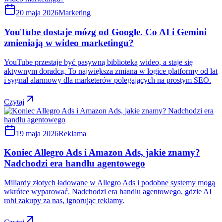
20 maja 2026
Marketing
YouTube dostaje mózg od Google. Co AI i Gemini
zmieniają w wideo marketingu?
YouTube przestaje być pasywną biblioteką wideo, a staje się
aktywnym doradcą. To największa zmiana w logice platformy od lat
i sygnał alarmowy dla marketerów polegających na prostym SEO.
Czytaj
19 maja 2026
Reklama
Koniec Allegro Ads i Amazon Ads, jakie znamy?
Nadchodzi era handlu agentowego
Miliardy złotych ładowane w Allegro Ads i podobne systemy mogą
wkrótce wyparować. Nadchodzi era handlu agentowego, gdzie AI
robi zakupy za nas, ignorując reklamy.