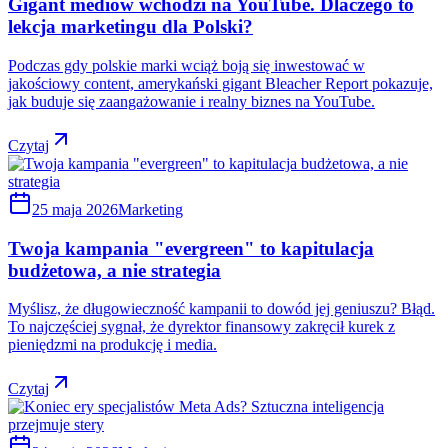
Gigant mediów wchodzi na YouTube. Dlaczego to
lekcja marketingu dla Polski?
Podczas gdy polskie marki wciąż boją się inwestować w
jakościowy content, amerykański gigant Bleacher Report pokazuje,
jak buduje się zaangażowanie i realny biznes na YouTube.
Czytaj
25 maja 2026
Marketing
Twoja kampania "evergreen" to kapitulacja
budżetowa, a nie strategia
Myślisz, że długowieczność kampanii to dowód jej geniuszu? Błąd.
To najczęściej sygnał, że dyrektor finansowy zakręcił kurek z
pieniędzmi na produkcję i media.
Czytaj