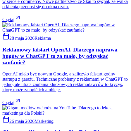
w serce e-commerce. Nowe partnerstwo ze Skai to sygnał, że walka
o klienta przenosi się do okna czatu.
Czytaj
28 maja 2026
Reklama
Reklamowy falstart OpenAI. Dlaczego naprawa
bugów w ChatGPT to za mało, by odzyskać
zaufanie?
OpenAI miało być nowym Google, a zaliczyło falstart godny
startupu z garażu. Techniczne problemy z reklamami w ChatGPT to
jedno, ale utrata zaufania kluczowych reklamodawców to kryzys,
który może zatopić ich ambicje.
Czytaj
26 maja 2026
Marketing