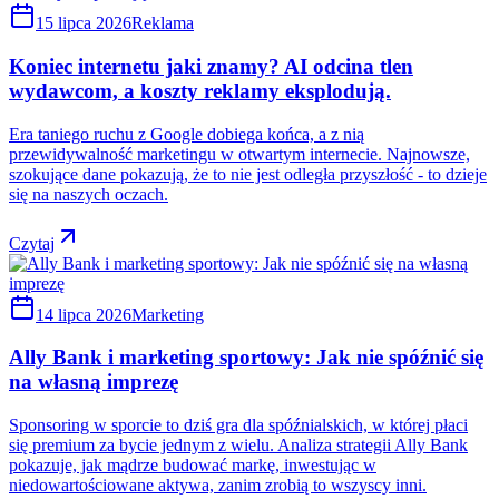
15 lipca 2026
Reklama
Koniec internetu jaki znamy? AI odcina tlen
wydawcom, a koszty reklamy eksplodują.
Era taniego ruchu z Google dobiega końca, a z nią
przewidywalność marketingu w otwartym internecie. Najnowsze,
szokujące dane pokazują, że to nie jest odległa przyszłość - to dzieje
się na naszych oczach.
Czytaj
14 lipca 2026
Marketing
Ally Bank i marketing sportowy: Jak nie spóźnić się
na własną imprezę
Sponsoring w sporcie to dziś gra dla spóźnialskich, w której płaci
się premium za bycie jednym z wielu. Analiza strategii Ally Bank
pokazuje, jak mądrze budować markę, inwestując w
niedowartościowane aktywa, zanim zrobią to wszyscy inni.