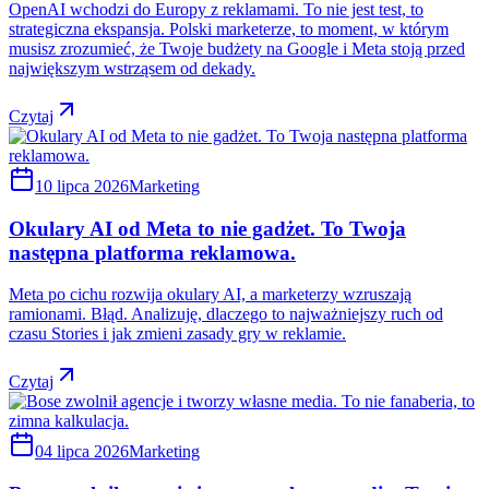
OpenAI wchodzi do Europy z reklamami. To nie jest test, to
strategiczna ekspansja. Polski marketerze, to moment, w którym
musisz zrozumieć, że Twoje budżety na Google i Meta stoją przed
największym wstrząsem od dekady.
Czytaj
10 lipca 2026
Marketing
Okulary AI od Meta to nie gadżet. To Twoja
następna platforma reklamowa.
Meta po cichu rozwija okulary AI, a marketerzy wzruszają
ramionami. Błąd. Analizuję, dlaczego to najważniejszy ruch od
czasu Stories i jak zmieni zasady gry w reklamie.
Czytaj
04 lipca 2026
Marketing