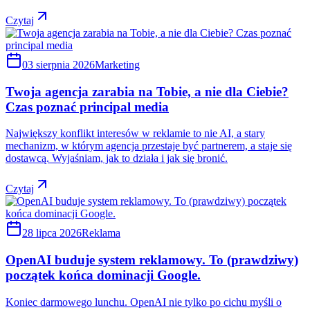
Czytaj
03 sierpnia 2026
Marketing
Twoja agencja zarabia na Tobie, a nie dla Ciebie?
Czas poznać principal media
Największy konflikt interesów w reklamie to nie AI, a stary
mechanizm, w którym agencja przestaje być partnerem, a staje się
dostawcą. Wyjaśniam, jak to działa i jak się bronić.
Czytaj
28 lipca 2026
Reklama
OpenAI buduje system reklamowy. To (prawdziwy)
początek końca dominacji Google.
Koniec darmowego lunchu. OpenAI nie tylko po cichu myśli o