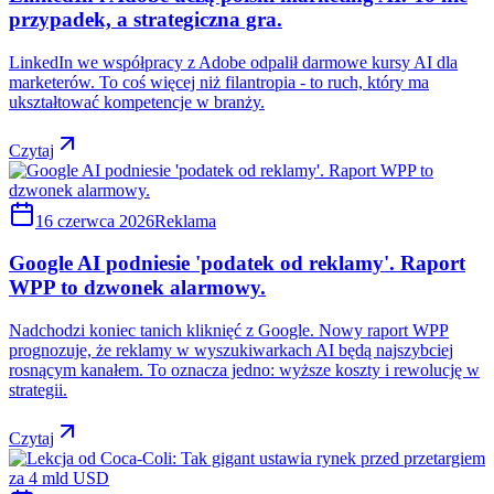
przypadek, a strategiczna gra.
LinkedIn we współpracy z Adobe odpalił darmowe kursy AI dla
marketerów. To coś więcej niż filantropia - to ruch, który ma
ukształtować kompetencje w branży.
Czytaj
16 czerwca 2026
Reklama
Google AI podniesie 'podatek od reklamy'. Raport
WPP to dzwonek alarmowy.
Nadchodzi koniec tanich kliknięć z Google. Nowy raport WPP
prognozuje, że reklamy w wyszukiwarkach AI będą najszybciej
rosnącym kanałem. To oznacza jedno: wyższe koszty i rewolucję w
strategii.
Czytaj