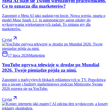
Meta AI staje się Twoim wirtualnym pracownikiem.
Co to oznacza dla marketerów?
Zapomnij o Meta AI jako gadającym bocie. Nowa wersja, oparta o
model Muse Spark 1.1, to autonomiczny agent zdolny do
wykonywania wieloetapowych zadań. To zmiana gry dla
marketerów.
Czytaj
17 lipca 2026
Marketing
YouTube ogrywa telewizję w drodze po Mundial
2026. Twoje pieniądze pójdą za nimi.
Zapomnij o tradycyjnych blokach reklamowych w TV. Prawdziwa
gra o uwagę i budżety marketingowe podczas Mistrzostw Świata
2026 rozegra się na YouTube.
Czytaj