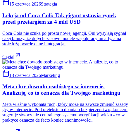
15 czerwca 2026
Strategia
Lekcja od Coca-Coli: Tak gigant ustawia rynek
przed przetargiem za 4 mld USD
Coca-Cola nie szuka po prostu nowej agencji. Oni wysyłają sygnał
całej branży, że dotychczasowe modele współpracy umarły, a na
stole leżą twarde dane i integracja.
Czytaj
13 czerwca 2026
Marketing
Meta chce dowodu osobistego w internecie.
Analizuję, co to oznacza dla Twojego marketingu
Meta właśnie wykonała ruch, który może na zawsze zmienić zasady
gry w internecie. Pod pretekstem dbania o bezpieczeństwo, koncern
sugeruje stworzenie centralnego systemu weryfikacji wieku - co w
praktyce oznacza de facto koniec anonimowości.