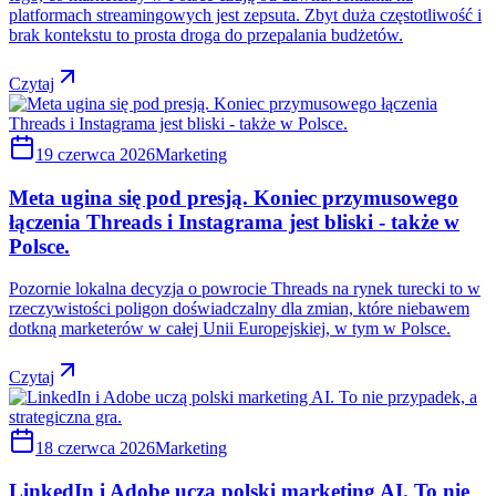
platformach streamingowych jest zepsuta. Zbyt duża częstotliwość i
brak kontekstu to prosta droga do przepalania budżetów.
Czytaj
19 czerwca 2026
Marketing
Meta ugina się pod presją. Koniec przymusowego
łączenia Threads i Instagrama jest bliski - także w
Polsce.
Pozornie lokalna decyzja o powrocie Threads na rynek turecki to w
rzeczywistości poligon doświadczalny dla zmian, które niebawem
dotkną marketerów w całej Unii Europejskiej, w tym w Polsce.
Czytaj
18 czerwca 2026
Marketing
LinkedIn i Adobe uczą polski marketing AI. To nie