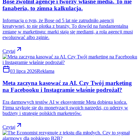
Bose zwolnił agencje i tworzy własne media. To nie
fanaberia, to zimna kalkulacja.
Informacja o tym, że Bose od 5 lat nie zatrudniło agencji
kreatywnej, to nie plotka z branży. To dowód na fundamentalną
zmianę w marketingu: marki stają się mediami, a rola agencji musi
ewoluować albo zginie.
Czytaj
03 lipca 2026
Reklama
Meta zaczyna kasować za AI. Czy Twój marketing
na Facebooku i Instagramie właśnie podrożał?
Era darmowych testów AI w ekosystemie Meta dobiega końca.
Firma szykuje się do monetyzacji swoich narzędzi, co uderzy w
budżety i strategie polskich marketerów.
Czytaj