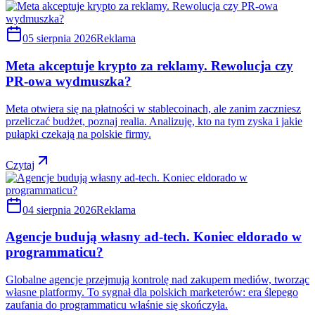
05 sierpnia 2026
Reklama
Meta akceptuje krypto za reklamy. Rewolucja czy
PR-owa wydmuszka?
Meta otwiera się na płatności w stablecoinach, ale zanim zaczniesz
przeliczać budżet, poznaj realia. Analizuję, kto na tym zyska i jakie
pułapki czekają na polskie firmy.
Czytaj
04 sierpnia 2026
Reklama
Agencje budują własny ad-tech. Koniec eldorado w
programmaticu?
Globalne agencje przejmują kontrolę nad zakupem mediów, tworząc
własne platformy. To sygnał dla polskich marketerów: era ślepego
zaufania do programmaticu właśnie się skończyła.