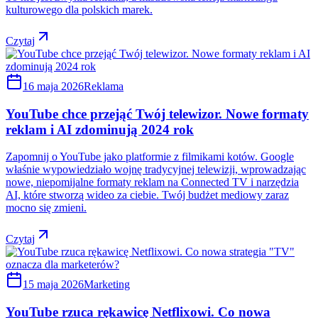
kulturowego dla polskich marek.
Czytaj
16 maja 2026
Reklama
YouTube chce przejąć Twój telewizor. Nowe formaty
reklam i AI zdominują 2024 rok
Zapomnij o YouTube jako platformie z filmikami kotów. Google
właśnie wypowiedziało wojnę tradycyjnej telewizji, wprowadzając
nowe, niepomijalne formaty reklam na Connected TV i narzędzia
AI, które stworzą wideo za ciebie. Twój budżet mediowy zaraz
mocno się zmieni.
Czytaj
15 maja 2026
Marketing
YouTube rzuca rękawicę Netflixowi. Co nowa