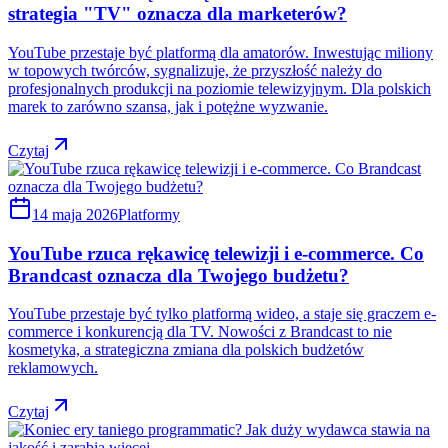
strategia "TV" oznacza dla marketerów?
YouTube przestaje być platformą dla amatorów. Inwestując miliony
w topowych twórców, sygnalizuje, że przyszłość należy do
profesjonalnych produkcji na poziomie telewizyjnym. Dla polskich
marek to zarówno szansa, jak i potężne wyzwanie.
Czytaj
14 maja 2026
Platformy
YouTube rzuca rękawicę telewizji i e-commerce. Co
Brandcast oznacza dla Twojego budżetu?
YouTube przestaje być tylko platformą wideo, a staje się graczem e-
commerce i konkurencją dla TV. Nowości z Brandcast to nie
kosmetyka, a strategiczna zmiana dla polskich budżetów
reklamowych.
Czytaj