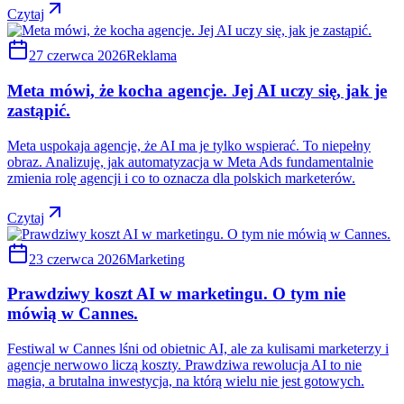
Czytaj
27 czerwca 2026
Reklama
Meta mówi, że kocha agencje. Jej AI uczy się, jak je
zastąpić.
Meta uspokaja agencje, że AI ma je tylko wspierać. To niepełny
obraz. Analizuję, jak automatyzacja w Meta Ads fundamentalnie
zmienia rolę agencji i co to oznacza dla polskich marketerów.
Czytaj
23 czerwca 2026
Marketing
Prawdziwy koszt AI w marketingu. O tym nie
mówią w Cannes.
Festiwal w Cannes lśni od obietnic AI, ale za kulisami marketerzy i
agencje nerwowo liczą koszty. Prawdziwa rewolucja AI to nie
magia, a brutalna inwestycja, na którą wielu nie jest gotowych.