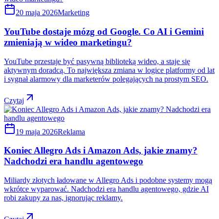
20 maja 2026
Marketing
YouTube dostaje mózg od Google. Co AI i Gemini
zmieniają w wideo marketingu?
YouTube przestaje być pasywną biblioteką wideo, a staje się
aktywnym doradcą. To największa zmiana w logice platformy od lat
i sygnał alarmowy dla marketerów polegających na prostym SEO.
Czytaj
19 maja 2026
Reklama
Koniec Allegro Ads i Amazon Ads, jakie znamy?
Nadchodzi era handlu agentowego
Miliardy złotych ładowane w Allegro Ads i podobne systemy mogą
wkrótce wyparować. Nadchodzi era handlu agentowego, gdzie AI
robi zakupy za nas, ignorując reklamy.