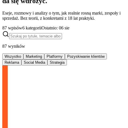
da się wdrożyć.
Eseje, rozmowy i analizy o tym, jak realnie rosną marki, zespoły i
sprzedaż. Bez teorii, z konkretami z 18 lat praktyki.
87
wpisów
6
kategorii
Ostatnio:
06 sie
87
wyników
Wszystko
Marketing
Platformy
Pozyskiwanie klientów
Reklama
Social Media
Strategia