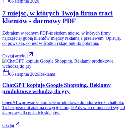
06 sierpnia 2026
7 miejsc, w których Twoja firma traci
klientów - darmowy PDF
Zebrałem w jednym PDF-ie siedem miejsc, w których firmy
najczęściej gubią klientów między reklamą a przelewem. Opisuję,
co powstało, co jest w środku i skąd link do pobrania.
Czytaj artykul
06 sierpnia 2026
Reklama
ChatGPT kopiuje Google Shopping. Reklamy
produktowe wchodzą do gry
OpenAI wprowadza karuzele produktowe do odpowiedzi chatbota.
To bezpośredni atak na pozycję Google Ads w e-commerce i sygnał
alarmowy dla polskich sklepów.
Czytaj