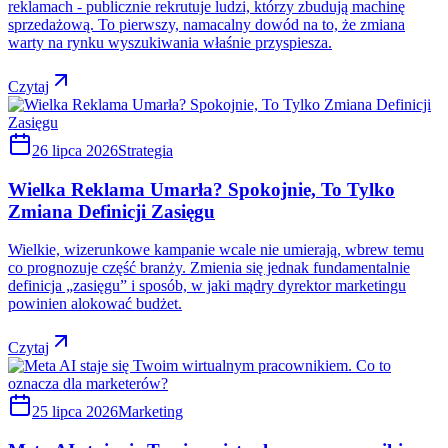
reklamach - publicznie rekrutuje ludzi, którzy zbudują machinę
sprzedażową. To pierwszy, namacalny dowód na to, że zmiana
warty na rynku wyszukiwania właśnie przyspiesza.
Czytaj
26 lipca 2026
Strategia
Wielka Reklama Umarła? Spokojnie, To Tylko
Zmiana Definicji Zasięgu
Wielkie, wizerunkowe kampanie wcale nie umierają, wbrew temu
co prognozuje część branży. Zmienia się jednak fundamentalnie
definicja „zasięgu” i sposób, w jaki mądry dyrektor marketingu
powinien alokować budżet.
Czytaj
25 lipca 2026
Marketing