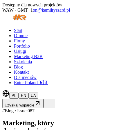
Dostępny dla nowych projektów
WAW · GMT+1
on@kamilryszard.pl
Start
O mnie
Firmy
Portfolio
Usługi
Marketing B2B
Szkolenia
Blog
Kontakt
Dla mediów
Enter Poland 🇬🇧
PL
EN
UA
Uzyskaj wsparcie
//
Blog / Issue
087
Marketing, który