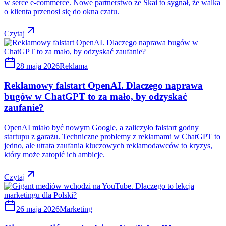
w serce e-commerce. Nowe partnerstwo ze Skai to sygnał, że walka
o klienta przenosi się do okna czatu.
Czytaj
28 maja 2026
Reklama
Reklamowy falstart OpenAI. Dlaczego naprawa
bugów w ChatGPT to za mało, by odzyskać
zaufanie?
OpenAI miało być nowym Google, a zaliczyło falstart godny
startupu z garażu. Techniczne problemy z reklamami w ChatGPT to
jedno, ale utrata zaufania kluczowych reklamodawców to kryzys,
który może zatopić ich ambicje.
Czytaj
26 maja 2026
Marketing