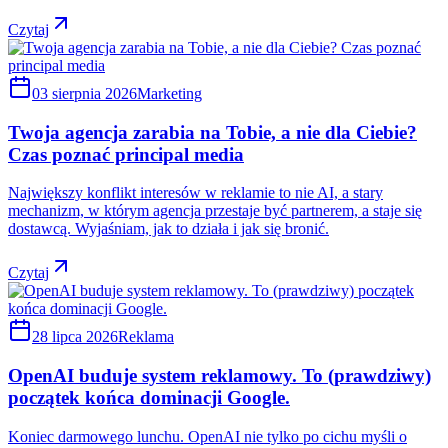
Czytaj
03 sierpnia 2026
Marketing
Twoja agencja zarabia na Tobie, a nie dla Ciebie?
Czas poznać principal media
Największy konflikt interesów w reklamie to nie AI, a stary
mechanizm, w którym agencja przestaje być partnerem, a staje się
dostawcą. Wyjaśniam, jak to działa i jak się bronić.
Czytaj
28 lipca 2026
Reklama
OpenAI buduje system reklamowy. To (prawdziwy)
początek końca dominacji Google.
Koniec darmowego lunchu. OpenAI nie tylko po cichu myśli o