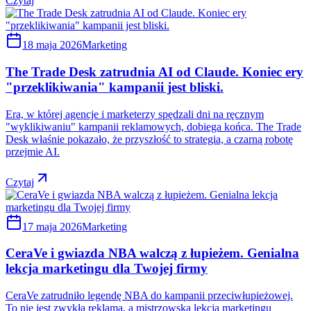
Czytaj
18 maja 2026
Marketing
The Trade Desk zatrudnia AI od Claude. Koniec ery
"przeklikiwania" kampanii jest bliski.
Era, w której agencje i marketerzy spędzali dni na ręcznym
"wyklikiwaniu" kampanii reklamowych, dobiega końca. The Trade
Desk właśnie pokazało, że przyszłość to strategia, a czarną robotę
przejmie AI.
Czytaj
17 maja 2026
Marketing
CeraVe i gwiazda NBA walczą z łupieżem. Genialna
lekcja marketingu dla Twojej firmy
CeraVe zatrudniło legendę NBA do kampanii przeciwłupieżowej.
To nie jest zwykła reklama, a mistrzowska lekcja marketingu