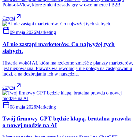
Point-of-View, które zmieni zasady gry w e-commerce i B2B.
Czytaj
09 maja 2026
Marketing
AI nie zastąpi marketerów. Co najwyżej tych
słabych.
Histeria wokół AI, która ma rzekomo zmieść z planszy marketerów,
jest niepoważna. Prawdziwa rewolucja nie polega na zastępowaniu
ludzi, a na dozbrajaniu ich w narzędzia.
Czytaj
08 maja 2026
Marketing
Twój firmowy GPT będzie klapą. brutalna prawda
o nowej modzie na AI