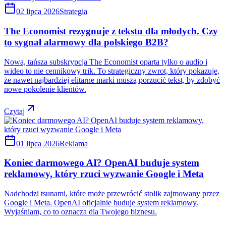
02 lipca 2026
Strategia
The Economist rezygnuje z tekstu dla młodych. Czy
to sygnał alarmowy dla polskiego B2B?
Nowa, tańsza subskrypcja The Economist oparta tylko o audio i
wideo to nie cennikowy trik. To strategiczny zwrot, który pokazuje,
że nawet najbardziej elitarne marki muszą porzucić tekst, by zdobyć
nowe pokolenie klientów.
Czytaj
01 lipca 2026
Reklama
Koniec darmowego AI? OpenAI buduje system
reklamowy, który rzuci wyzwanie Google i Meta
Nadchodzi tsunami, które może przewrócić stolik zajmowany przez
Google i Meta. OpenAI oficjalnie buduje system reklamowy.
Wyjaśniam, co to oznacza dla Twojego biznesu.