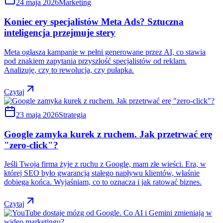
24 maja 2026
Marketing
Koniec ery specjalistów Meta Ads? Sztuczna
inteligencja przejmuje stery
Meta ogłasza kampanie w pełni generowane przez AI, co stawia
pod znakiem zapytania przyszłość specjalistów od reklam.
Analizuję, czy to rewolucja, czy pułapka.
Czytaj
23 maja 2026
Strategia
Google zamyka kurek z ruchem. Jak przetrwać erę
"zero-click"?
Jeśli Twoja firma żyje z ruchu z Google, mam złe wieści. Era, w
której SEO było gwarancją stałego napływu klientów, właśnie
dobiega końca. Wyjaśniam, co to oznacza i jak ratować biznes.
Czytaj