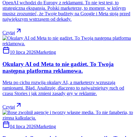
OpenAI wchodzi do Europy z reklamami. To nie jest test, to
strategiczna ekspansja. Polski marketerze, to moment, w którym
musisz zrozumieć, że Twoje budżety na Google i Meta stoją przed
największym wstrząsem od dekady.
Czytaj
10 lipca 2026
Marketing
Okulary AI od Meta to nie gadżet. To Twoja
następna platforma reklamowa.
Meta po cichu rozwija okulary AI, a marketerzy wzruszają
ramionami. Błąd. Analizuję, dlaczego to najważniejszy ruch od
czasu Stories i jak zmieni zasady gry w reklamie.
Czytaj
04 lipca 2026
Marketing