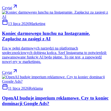
Czytaj
13 lipca 2026
Marketing
Koniec darmowego lunchu na Instagramie.
Zapłacisz za zasięgi z AI
Era w pełni darmowych narzędzi na platformach
społecznościowych dobiega końca. Szef Instagrama to potwierdził:
zaawansowane funkcje AI będą płatne. To nie test, a zapowiedź
nowej ery w marketingu.
Czytaj
11 lipca 2026
Reklama
OpenAI buduje imperium reklamowe. Czy to koniec
dominacji Google Ads?