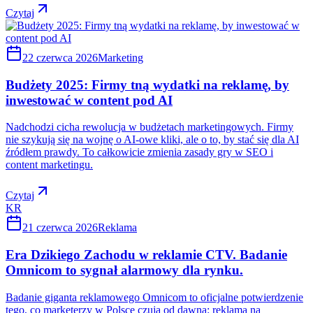
Czytaj
22 czerwca 2026
Marketing
Budżety 2025: Firmy tną wydatki na reklamę, by
inwestować w content pod AI
Nadchodzi cicha rewolucja w budżetach marketingowych. Firmy
nie szykują się na wojnę o AI-owe kliki, ale o to, by stać się dla AI
źródłem prawdy. To całkowicie zmienia zasady gry w SEO i
content marketingu.
Czytaj
KR
21 czerwca 2026
Reklama
Era Dzikiego Zachodu w reklamie CTV. Badanie
Omnicom to sygnał alarmowy dla rynku.
Badanie giganta reklamowego Omnicom to oficjalne potwierdzenie
tego, co marketerzy w Polsce czują od dawna: reklama na