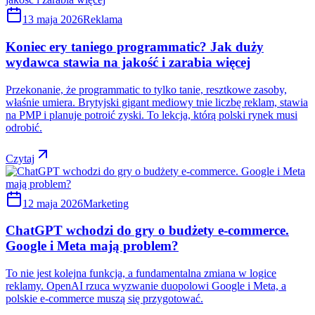
13 maja 2026
Reklama
Koniec ery taniego programmatic? Jak duży
wydawca stawia na jakość i zarabia więcej
Przekonanie, że programmatic to tylko tanie, resztkowe zasoby,
właśnie umiera. Brytyjski gigant mediowy tnie liczbę reklam, stawia
na PMP i planuje potroić zyski. To lekcja, którą polski rynek musi
odrobić.
Czytaj
12 maja 2026
Marketing
ChatGPT wchodzi do gry o budżety e-commerce.
Google i Meta mają problem?
To nie jest kolejna funkcja, a fundamentalna zmiana w logice
reklamy. OpenAI rzuca wyzwanie duopolowi Google i Meta, a
polskie e-commerce muszą się przygotować.