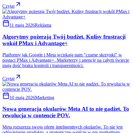
Czytaj
11 maja 2026
Reklama
Algorytmy pożerają Twój budżet. Kulisy frustracji
wokół PMax i Advantage+
Platformy jak Google i Meta wciskają nam "czarne skrzynki" w
postaci PMax i Advantage+. Marketerzy i agencje na całym świecie
mają dość braku kontroli i transparentności.
Czytaj
10 maja 2026
Marketing
Nowa generacja okularów Meta AI to nie gadżet. To
rewolucja w contencie POV.
Meta rozszerza swoją ofertę inteligentnych okularów. To nie jest
odświeżenie produktu, a strategiczne wejście w erę marketingu