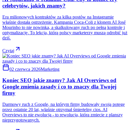
celebrytów, jakich znamy?
Era milionowych kontraktów za kilka postów na Instagramie
właśnie dostała ostrzeżenie. Kampania Coca-Coli z klonem AI José
Mourinho to nie nowinka, a skalkulowany ruch po pełną kontrolę i
optymalizację. To lekcja, którą polscy marketerzy muszą odrobić już
dziś.
Czytaj
02 czerwca 2026
Marketing
Koniec SEO jakie znamy? Jak AI Overviews od
Google zmienia zasady i co to znaczy dla Twojej
firmy
Darmowy ruch z Google, na którym firmy budowały swoją potęgę
przez ostatnie 20 lat, właśnie otrzymał śmiertelny cios. AI
Overviews to nie ewolucja - to rewolucja, która zmiecie z planszy
nieprzygotowanych.