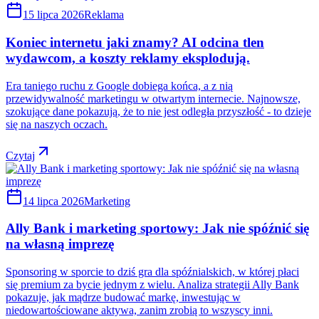
15 lipca 2026
Reklama
Koniec internetu jaki znamy? AI odcina tlen
wydawcom, a koszty reklamy eksplodują.
Era taniego ruchu z Google dobiega końca, a z nią
przewidywalność marketingu w otwartym internecie. Najnowsze,
szokujące dane pokazują, że to nie jest odległa przyszłość - to dzieje
się na naszych oczach.
Czytaj
14 lipca 2026
Marketing
Ally Bank i marketing sportowy: Jak nie spóźnić się
na własną imprezę
Sponsoring w sporcie to dziś gra dla spóźnialskich, w której płaci
się premium za bycie jednym z wielu. Analiza strategii Ally Bank
pokazuje, jak mądrze budować markę, inwestując w
niedowartościowane aktywa, zanim zrobią to wszyscy inni.