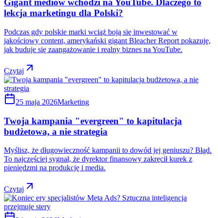
Gigant mediów wchodzi na YouTube. Dlaczego to
lekcja marketingu dla Polski?
Podczas gdy polskie marki wciąż boją się inwestować w
jakościowy content, amerykański gigant Bleacher Report pokazuje,
jak buduje się zaangażowanie i realny biznes na YouTube.
Czytaj
25 maja 2026
Marketing
Twoja kampania "evergreen" to kapitulacja
budżetowa, a nie strategia
Myślisz, że długowieczność kampanii to dowód jej geniuszu? Błąd.
To najczęściej sygnał, że dyrektor finansowy zakręcił kurek z
pieniędzmi na produkcję i media.
Czytaj