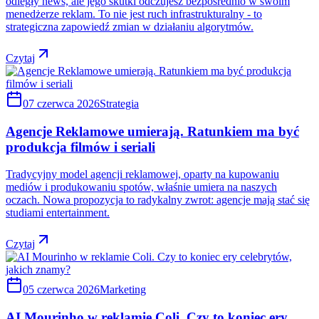
odległy news, ale jego skutki odczujesz bezpośrednio w swoim
menedżerze reklam. To nie jest ruch infrastrukturalny - to
strategiczna zapowiedź zmian w działaniu algorytmów.
Czytaj
07 czerwca 2026
Strategia
Agencje Reklamowe umierają. Ratunkiem ma być
produkcja filmów i seriali
Tradycyjny model agencji reklamowej, oparty na kupowaniu
mediów i produkowaniu spotów, właśnie umiera na naszych
oczach. Nowa propozycja to radykalny zwrot: agencje mają stać się
studiami entertainment.
Czytaj
05 czerwca 2026
Marketing
AI Mourinho w reklamie Coli. Czy to koniec ery