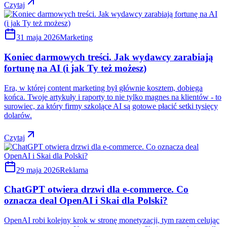
Czytaj
31 maja 2026
Marketing
Koniec darmowych treści. Jak wydawcy zarabiają
fortunę na AI (i jak Ty też możesz)
Era, w której content marketing był głównie kosztem, dobiega
końca. Twoje artykuły i raporty to nie tylko magnes na klientów - to
surowiec, za który firmy szkolące AI są gotowe płacić setki tysięcy
dolarów.
Czytaj
29 maja 2026
Reklama
ChatGPT otwiera drzwi dla e-commerce. Co
oznacza deal OpenAI i Skai dla Polski?
OpenAI robi kolejny krok w stronę monetyzacji, tym razem celując