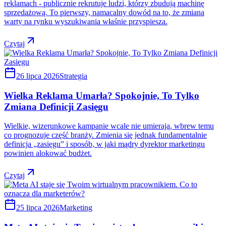
reklamach - publicznie rekrutuje ludzi, którzy zbudują machinę
sprzedażową. To pierwszy, namacalny dowód na to, że zmiana
warty na rynku wyszukiwania właśnie przyspiesza.
Czytaj
26 lipca 2026
Strategia
Wielka Reklama Umarła? Spokojnie, To Tylko
Zmiana Definicji Zasięgu
Wielkie, wizerunkowe kampanie wcale nie umierają, wbrew temu
co prognozuje część branży. Zmienia się jednak fundamentalnie
definicja „zasięgu” i sposób, w jaki mądry dyrektor marketingu
powinien alokować budżet.
Czytaj
25 lipca 2026
Marketing