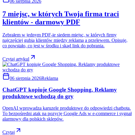
06 sierpnia 2026
7 miejsc, w których Twoja firma traci
klientów - darmowy PDF
Zebrałem w jednym PDF-ie siedem miejsc, w których firmy
najczęściej gubią klientów między reklamą a przelewem. Opisuję,
co powstało, co jest w środku i skąd link do pobrania.
Czytaj artykul
06 sierpnia 2026
Reklama
ChatGPT kopiuje Google Shopping. Reklamy
produktowe wchodzą do gry
OpenAI wprowadza karuzele produktowe do odpowiedzi chatbota.
To bezpośredni atak na pozycję Google Ads w e-commerce i sygnał
alarmowy dla polskich sklepów.
Czytaj