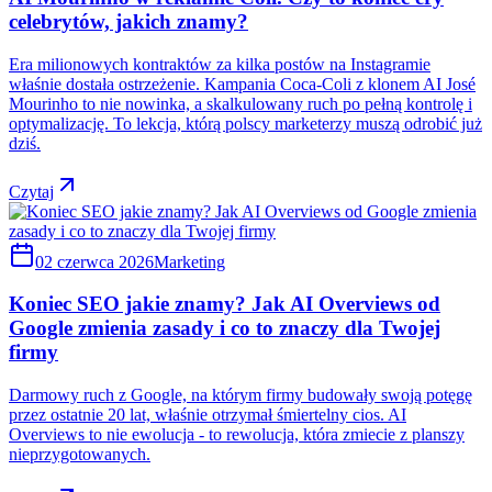
celebrytów, jakich znamy?
Era milionowych kontraktów za kilka postów na Instagramie
właśnie dostała ostrzeżenie. Kampania Coca-Coli z klonem AI José
Mourinho to nie nowinka, a skalkulowany ruch po pełną kontrolę i
optymalizację. To lekcja, którą polscy marketerzy muszą odrobić już
dziś.
Czytaj
02 czerwca 2026
Marketing
Koniec SEO jakie znamy? Jak AI Overviews od
Google zmienia zasady i co to znaczy dla Twojej
firmy
Darmowy ruch z Google, na którym firmy budowały swoją potęgę
przez ostatnie 20 lat, właśnie otrzymał śmiertelny cios. AI
Overviews to nie ewolucja - to rewolucja, która zmiecie z planszy
nieprzygotowanych.