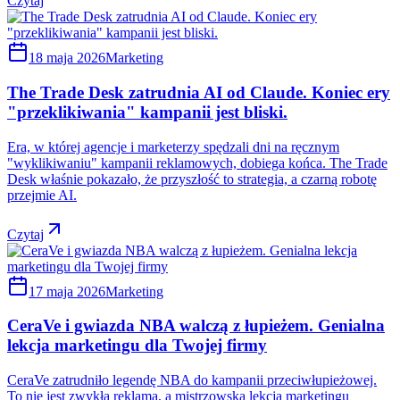
Czytaj
18 maja 2026
Marketing
The Trade Desk zatrudnia AI od Claude. Koniec ery
"przeklikiwania" kampanii jest bliski.
Era, w której agencje i marketerzy spędzali dni na ręcznym
"wyklikiwaniu" kampanii reklamowych, dobiega końca. The Trade
Desk właśnie pokazało, że przyszłość to strategia, a czarną robotę
przejmie AI.
Czytaj
17 maja 2026
Marketing
CeraVe i gwiazda NBA walczą z łupieżem. Genialna
lekcja marketingu dla Twojej firmy
CeraVe zatrudniło legendę NBA do kampanii przeciwłupieżowej.
To nie jest zwykła reklama, a mistrzowska lekcja marketingu