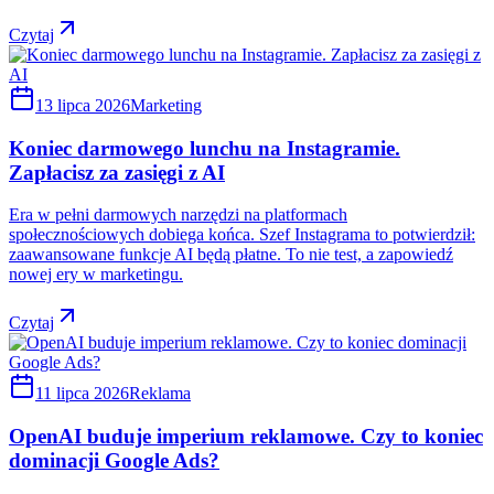
Czytaj
13 lipca 2026
Marketing
Koniec darmowego lunchu na Instagramie.
Zapłacisz za zasięgi z AI
Era w pełni darmowych narzędzi na platformach
społecznościowych dobiega końca. Szef Instagrama to potwierdził:
zaawansowane funkcje AI będą płatne. To nie test, a zapowiedź
nowej ery w marketingu.
Czytaj
11 lipca 2026
Reklama
OpenAI buduje imperium reklamowe. Czy to koniec
dominacji Google Ads?