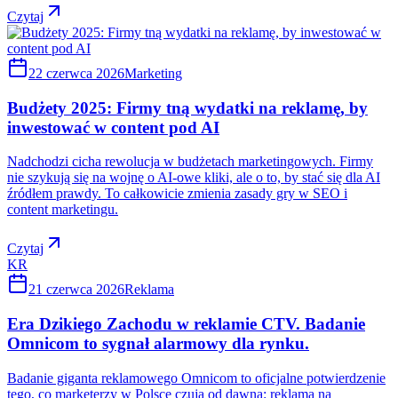
Czytaj
22 czerwca 2026
Marketing
Budżety 2025: Firmy tną wydatki na reklamę, by
inwestować w content pod AI
Nadchodzi cicha rewolucja w budżetach marketingowych. Firmy
nie szykują się na wojnę o AI-owe kliki, ale o to, by stać się dla AI
źródłem prawdy. To całkowicie zmienia zasady gry w SEO i
content marketingu.
Czytaj
KR
21 czerwca 2026
Reklama
Era Dzikiego Zachodu w reklamie CTV. Badanie
Omnicom to sygnał alarmowy dla rynku.
Badanie giganta reklamowego Omnicom to oficjalne potwierdzenie
tego, co marketerzy w Polsce czują od dawna: reklama na