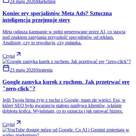
24 maja 2026
Marketing
Koniec ery specjalistów Meta Ads? Sztuczna
inteligencja przejmuje stery
Meta ogłasza kampanie w pełni generowane przez AI, co stawia
pod znakiem zapytania przyszłość specjalistów od reklam.
Analizuję, czy to rewolucja, czy pułapka.
Czytaj
23 maja 2026
Strategia
Google zamyka kurek z ruchem. Jak przetrwać erę
"zero-click"?
Jeśli Twoja firma żyje z ruchu z Google, mam złe wieści. Era, w
której SEO było gwarancją stałego napływu klientów, właśnie
dobiega końca. Wyjaśniam, co to oznacza i jak ratować biznes.
Czytaj