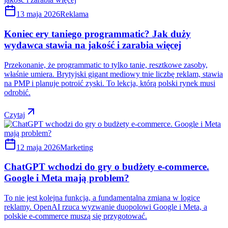
13 maja 2026
Reklama
Koniec ery taniego programmatic? Jak duży
wydawca stawia na jakość i zarabia więcej
Przekonanie, że programmatic to tylko tanie, resztkowe zasoby,
właśnie umiera. Brytyjski gigant mediowy tnie liczbę reklam, stawia
na PMP i planuje potroić zyski. To lekcja, którą polski rynek musi
odrobić.
Czytaj
12 maja 2026
Marketing
ChatGPT wchodzi do gry o budżety e-commerce.
Google i Meta mają problem?
To nie jest kolejna funkcja, a fundamentalna zmiana w logice
reklamy. OpenAI rzuca wyzwanie duopolowi Google i Meta, a
polskie e-commerce muszą się przygotować.