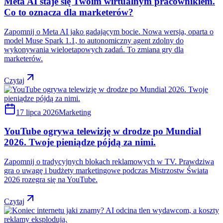
Meta AI staje się Twoim wirtualnym pracownikiem.
Co to oznacza dla marketerów?
Zapomnij o Meta AI jako gadającym bocie. Nowa wersja, oparta o
model Muse Spark 1.1, to autonomiczny agent zdolny do
wykonywania wieloetapowych zadań. To zmiana gry dla
marketerów.
Czytaj
17 lipca 2026
Marketing
YouTube ogrywa telewizję w drodze po Mundial
2026. Twoje pieniądze pójdą za nimi.
Zapomnij o tradycyjnych blokach reklamowych w TV. Prawdziwa
gra o uwagę i budżety marketingowe podczas Mistrzostw Świata
2026 rozegra się na YouTube.
Czytaj