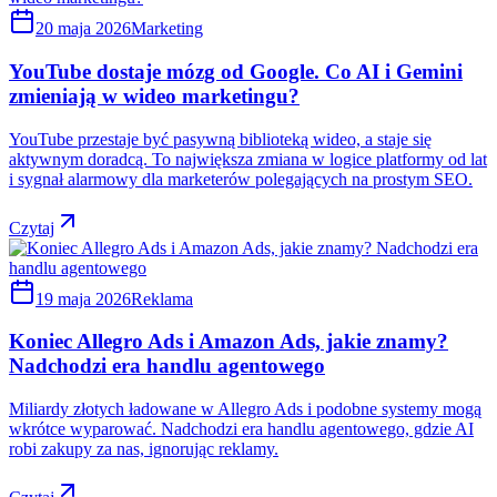
20 maja 2026
Marketing
YouTube dostaje mózg od Google. Co AI i Gemini
zmieniają w wideo marketingu?
YouTube przestaje być pasywną biblioteką wideo, a staje się
aktywnym doradcą. To największa zmiana w logice platformy od lat
i sygnał alarmowy dla marketerów polegających na prostym SEO.
Czytaj
19 maja 2026
Reklama
Koniec Allegro Ads i Amazon Ads, jakie znamy?
Nadchodzi era handlu agentowego
Miliardy złotych ładowane w Allegro Ads i podobne systemy mogą
wkrótce wyparować. Nadchodzi era handlu agentowego, gdzie AI
robi zakupy za nas, ignorując reklamy.