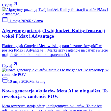
Czytaj
11 maja 2026
Reklama
Algorytmy pożerają Twój budżet. Kulisy frustracji
wokół PMax i Advantage+
Platformy jak Google i Meta wciskają nam "czarne skrzynki" w
postaci PMax i Advantage+. Marketerzy i agencje na całym świecie
mają dość braku kontroli i transparentności.
Czytaj
10 maja 2026
Marketing
Nowa generacja okularów Meta AI to nie gadżet. To
rewolucja w contencie POV.
Meta rozszerza swoją ofertę inteligentnych okularów. To nie jest
odświeżenie produktu, a strategiczne wejście w erę marketingu