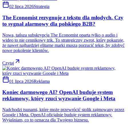
02 lipca 2026
Strategia
The Economist rezygnuje z tekstu dla młodych. Czy
to sygnał alarmowy dla polskiego B2B?
Nowa, tańsza subskrypcja The Economist oparta tylko o audio i
wideo to nie cennikowy trik. To strategiczny zwrot, który pokazuje,
że nawet najbardziej elitarne marki muszą porzucić tekst, by zdobyć
nowe pokolenie klientów.
Czytaj
01 lipca 2026
Reklama
Koniec darmowego AI? OpenAI buduje system
reklamowy, który rzuci wyzwanie Google i Meta
Nadchodzi tsunami, które może przewrócić stolik zajmowany przez
Google i Meta. OpenAI oficjalnie buduje system reklamowy.
Wyjaśniam, co to oznacza dla Twojego biznesu.