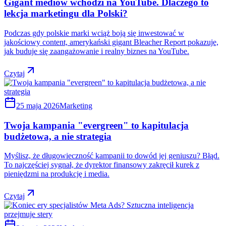
Gigant mediów wchodzi na YouTube. Dlaczego to
lekcja marketingu dla Polski?
Podczas gdy polskie marki wciąż boją się inwestować w
jakościowy content, amerykański gigant Bleacher Report pokazuje,
jak buduje się zaangażowanie i realny biznes na YouTube.
Czytaj
25 maja 2026
Marketing
Twoja kampania "evergreen" to kapitulacja
budżetowa, a nie strategia
Myślisz, że długowieczność kampanii to dowód jej geniuszu? Błąd.
To najczęściej sygnał, że dyrektor finansowy zakręcił kurek z
pieniędzmi na produkcję i media.
Czytaj