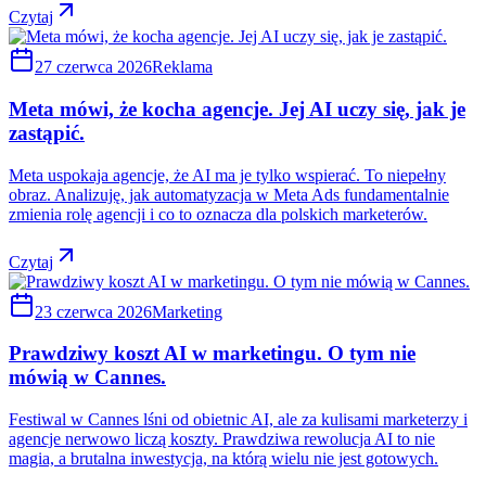
Czytaj
27 czerwca 2026
Reklama
Meta mówi, że kocha agencje. Jej AI uczy się, jak je
zastąpić.
Meta uspokaja agencje, że AI ma je tylko wspierać. To niepełny
obraz. Analizuję, jak automatyzacja w Meta Ads fundamentalnie
zmienia rolę agencji i co to oznacza dla polskich marketerów.
Czytaj
23 czerwca 2026
Marketing
Prawdziwy koszt AI w marketingu. O tym nie
mówią w Cannes.
Festiwal w Cannes lśni od obietnic AI, ale za kulisami marketerzy i
agencje nerwowo liczą koszty. Prawdziwa rewolucja AI to nie
magia, a brutalna inwestycja, na którą wielu nie jest gotowych.