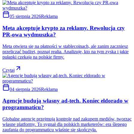
05 sierpnia 2026
Reklama
Meta akceptuje krypto za reklamy. Rewolucja czy
PR-owa wydmuszka?
Meta otwiera się na płatności w stablecoinach, ale zanim zaczniesz
przeliczać budżet, poznaj realia. Analizuję, kto na tym zyska i jakie
pułapki czekają na polskie firmy.
Czytaj
04 sierpnia 2026
Reklama
Agencje budują własny ad-tech. Koniec eldorado w
programmaticu?
Globalne agencje przejmują kontrolę nad zakupem mediów, tworząc
własne platformy. To sygnał dla polskich marketerów: era ślepego
zaufania do programmaticu właśnie się skończyła.