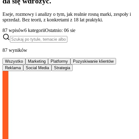
da się wdrożyć.
Eseje, rozmowy i analizy o tym, jak realnie rosną marki, zespoły i
sprzedaż. Bez teorii, z konkretami z 18 lat praktyki.
87
wpisów
6
kategorii
Ostatnio:
06 sie
87
wyników
Wszystko
Marketing
Platformy
Pozyskiwanie klientów
Reklama
Social Media
Strategia