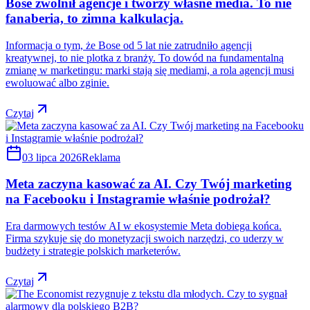
Bose zwolnił agencje i tworzy własne media. To nie
fanaberia, to zimna kalkulacja.
Informacja o tym, że Bose od 5 lat nie zatrudniło agencji
kreatywnej, to nie plotka z branży. To dowód na fundamentalną
zmianę w marketingu: marki stają się mediami, a rola agencji musi
ewoluować albo zginie.
Czytaj
03 lipca 2026
Reklama
Meta zaczyna kasować za AI. Czy Twój marketing
na Facebooku i Instagramie właśnie podrożał?
Era darmowych testów AI w ekosystemie Meta dobiega końca.
Firma szykuje się do monetyzacji swoich narzędzi, co uderzy w
budżety i strategie polskich marketerów.
Czytaj