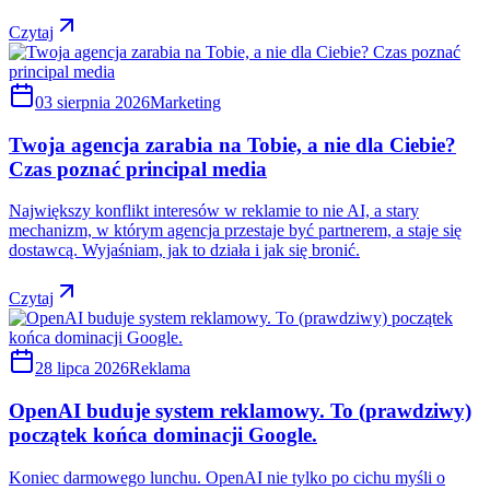
Czytaj
03 sierpnia 2026
Marketing
Twoja agencja zarabia na Tobie, a nie dla Ciebie?
Czas poznać principal media
Największy konflikt interesów w reklamie to nie AI, a stary
mechanizm, w którym agencja przestaje być partnerem, a staje się
dostawcą. Wyjaśniam, jak to działa i jak się bronić.
Czytaj
28 lipca 2026
Reklama
OpenAI buduje system reklamowy. To (prawdziwy)
początek końca dominacji Google.
Koniec darmowego lunchu. OpenAI nie tylko po cichu myśli o