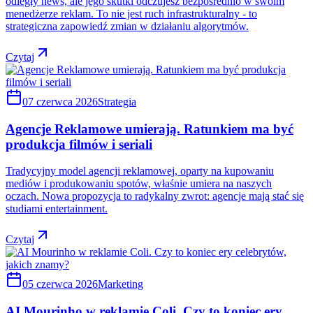
odległy news, ale jego skutki odczujesz bezpośrednio w swoim
menedżerze reklam. To nie jest ruch infrastrukturalny - to
strategiczna zapowiedź zmian w działaniu algorytmów.
Czytaj
07 czerwca 2026
Strategia
Agencje Reklamowe umierają. Ratunkiem ma być
produkcja filmów i seriali
Tradycyjny model agencji reklamowej, oparty na kupowaniu
mediów i produkowaniu spotów, właśnie umiera na naszych
oczach. Nowa propozycja to radykalny zwrot: agencje mają stać się
studiami entertainment.
Czytaj
05 czerwca 2026
Marketing
AI Mourinho w reklamie Coli. Czy to koniec ery