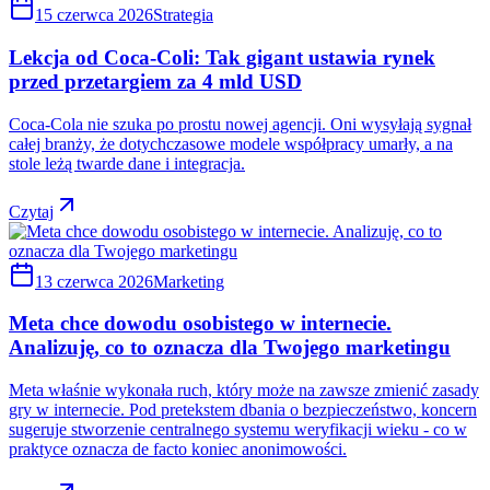
15 czerwca 2026
Strategia
Lekcja od Coca-Coli: Tak gigant ustawia rynek
przed przetargiem za 4 mld USD
Coca-Cola nie szuka po prostu nowej agencji. Oni wysyłają sygnał
całej branży, że dotychczasowe modele współpracy umarły, a na
stole leżą twarde dane i integracja.
Czytaj
13 czerwca 2026
Marketing
Meta chce dowodu osobistego w internecie.
Analizuję, co to oznacza dla Twojego marketingu
Meta właśnie wykonała ruch, który może na zawsze zmienić zasady
gry w internecie. Pod pretekstem dbania o bezpieczeństwo, koncern
sugeruje stworzenie centralnego systemu weryfikacji wieku - co w
praktyce oznacza de facto koniec anonimowości.