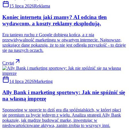
15 lipca 2026
Reklama
Koniec internetu jaki znamy? AI odcina tlen
wydawcom, a koszty reklamy eksplodują.
Era taniego ruchu z Google dobiega końca, a z nią
przewidywalność marketingu w otwartym internecie. Najnowsze,
szokujące dane pokazują, że to nie jest odległa przyszłość - to dzieje
się na naszych oczach.
Czytaj
14 lipca 2026
Marketing
Ally Bank i marketing sportowy: Jak nie spóźnić się
na własną imprezę
Sponsoring w sporcie to dziś gra dla spóźnialskich, w której płaci
się premium za bycie jednym z wielu. Analiza strategii Ally Bank
pokazuje, jak mądrze budować markę, inwestując w
niedowartościowane aktywa, zanim zrobią to wszyscy inni.