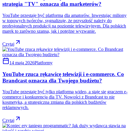
strategia "TV" oznacza dla marketerów?
YouTube przestaje być platformą dla amatorów. Inwestując miliony
w topowych twórców, sygnalizuje, że przyszłość należy do
profesjonalnych produkcji na poziomie telewizyjnym. Dla polskich
marek to zarówno szansa, jak i potężne wyzwanie.
Czytaj
14 maja 2026
Platformy
YouTube rzuca rękawicę telewizji i e-commerce. Co
Brandcast oznacza dla Twojego budżetu?
YouTube przestaje być tylko platformą wideo, a staje się graczem e-
commerce i konkurencją dla TV. Nowości z Brandcast to nie
kosmetyka, a strategiczna zmiana dla polskich budżetów
reklamowych.
Czytaj