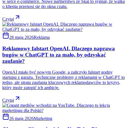
w serce e-commerce. Nowe partnerstwo ze Skai to sygnał, że walka
o klienta przenosi się do okna czatu.
Czytaj
28 maja 2026
Reklama
Reklamowy falstart OpenAI. Dlaczego naprawa
bugów w ChatGPT to za mało, by odzyskać
zaufanie?
OpenAI miało być nowym Google, a zaliczyło falstart godny
startupu z garażu. Techniczne problemy z reklamami w ChatGPT to
jedno, ale utrata zaufania kluczowych reklamodawców to kryzys,
który może zatopić ich ambicje.
Czytaj
26 maja 2026
Marketing