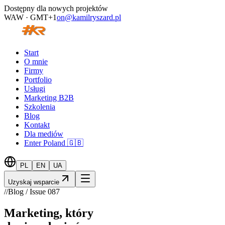
Dostępny dla nowych projektów
WAW · GMT+1
on@kamilryszard.pl
Start
O mnie
Firmy
Portfolio
Usługi
Marketing B2B
Szkolenia
Blog
Kontakt
Dla mediów
Enter Poland 🇬🇧
PL
EN
UA
Uzyskaj wsparcie
//
Blog / Issue
087
Marketing, który