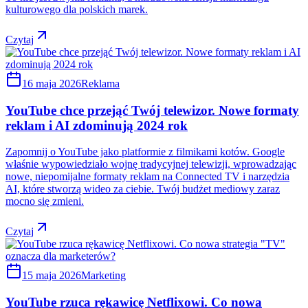
kulturowego dla polskich marek.
Czytaj
16 maja 2026
Reklama
YouTube chce przejąć Twój telewizor. Nowe formaty
reklam i AI zdominują 2024 rok
Zapomnij o YouTube jako platformie z filmikami kotów. Google
właśnie wypowiedziało wojnę tradycyjnej telewizji, wprowadzając
nowe, niepomijalne formaty reklam na Connected TV i narzędzia
AI, które stworzą wideo za ciebie. Twój budżet mediowy zaraz
mocno się zmieni.
Czytaj
15 maja 2026
Marketing
YouTube rzuca rękawicę Netflixowi. Co nowa