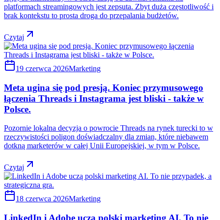
platformach streamingowych jest zepsuta. Zbyt duża częstotliwość i
brak kontekstu to prosta droga do przepalania budżetów.
Czytaj
19 czerwca 2026
Marketing
Meta ugina się pod presją. Koniec przymusowego
łączenia Threads i Instagrama jest bliski - także w
Polsce.
Pozornie lokalna decyzja o powrocie Threads na rynek turecki to w
rzeczywistości poligon doświadczalny dla zmian, które niebawem
dotkną marketerów w całej Unii Europejskiej, w tym w Polsce.
Czytaj
18 czerwca 2026
Marketing
LinkedIn i Adobe uczą polski marketing AI. To nie