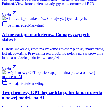
Point-of-View, które zmieni zasady gry w e-commerce i B2B.
Czytaj
09 maja 2026
Marketing
AI nie zastąpi marketerów. Co najwyżej tych
słabych.
Histeria wokół AI, która ma rzekomo zmieść z planszy marketerów,
jest niepoważna. Prawdziwa rewolucja nie polega na zastępowaniu
ludzi, a na dozbrajaniu ich w narzędzia.
Czytaj
08 maja 2026
Marketing
Twój firmowy GPT będzie klapą. brutalna prawda
o nowej modzie na AI