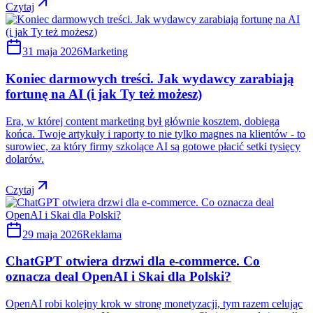
Czytaj
31 maja 2026
Marketing
Koniec darmowych treści. Jak wydawcy zarabiają
fortunę na AI (i jak Ty też możesz)
Era, w której content marketing był głównie kosztem, dobiega
końca. Twoje artykuły i raporty to nie tylko magnes na klientów - to
surowiec, za który firmy szkolące AI są gotowe płacić setki tysięcy
dolarów.
Czytaj
29 maja 2026
Reklama
ChatGPT otwiera drzwi dla e-commerce. Co
oznacza deal OpenAI i Skai dla Polski?
OpenAI robi kolejny krok w stronę monetyzacji, tym razem celując