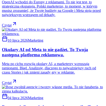
OpenAI wchodzi do Europy z reklamami. To nie jest test, to
strategiczna ekspansja. Polski marketerze, to moment, w którym
musisz zrozumieć, że Twoje budżety na Google i Meta stoją przed
największym wstrząsem od dekady.
Czytaj
10 lipca 2026
Marketing
Okulary AI od Meta to nie gadżet. To Twoja
następna platforma reklamowa.
Meta po cichu rozwija okulary AI, a marketerzy wzruszają
ramionami. Błąd. Analizuję, dlaczego to najważniejszy ruch od
czasu Stories i jak zmieni zasady gry w reklamie.
Czytaj
04 lipca 2026
Marketing