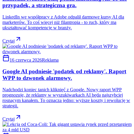
przypadek, a strategiczna gra.
LinkedIn we współpracy z Adobe odpalił darmowe kursy AI dla
marketerów. To coś więcej niż filantropia - to ruch, który ma
ukształtować kompetencje w branży.
Czytaj
16 czerwca 2026
Reklama
Google AI podniesie 'podatek od reklamy'. Raport
WPP to dzwonek alarmowy.
Nadchodzi koniec tanich kliknięć z Google. Nowy raport WPP
prognozuje, że reklamy w wyszukiwarkach AI będą najszybciej
rosnącym kanałem. To oznacza jedno: wyższe koszty i rewolucję w
strategii.
Czytaj