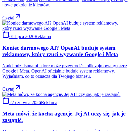
nowe pokolenie klientów.
Czytaj
01 lipca 2026
Reklama
Koniec darmowego AI? OpenAI buduje system
reklamowy, który rzuci wyzwanie Google i Meta
Nadchodzi tsunami, które może przewrócić stolik zajmowany przez
Google i Meta. OpenAI oficjalnie buduje system reklamowy.
Wyjaśniam, co to oznacza dla Twojego biznesu.
Czytaj
27 czerwca 2026
Reklama
Meta mówi, że kocha agencje. Jej AI uczy się, jak je
zastąpić.