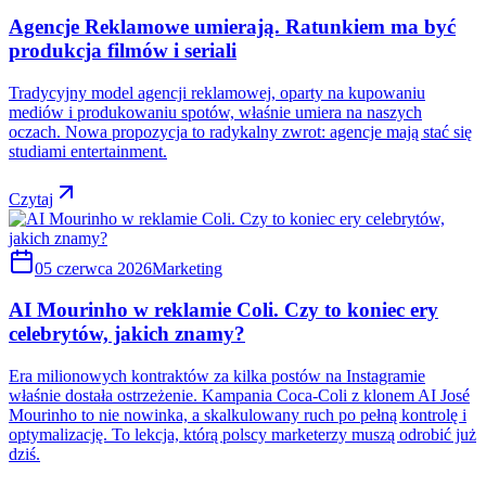
Agencje Reklamowe umierają. Ratunkiem ma być
produkcja filmów i seriali
Tradycyjny model agencji reklamowej, oparty na kupowaniu
mediów i produkowaniu spotów, właśnie umiera na naszych
oczach. Nowa propozycja to radykalny zwrot: agencje mają stać się
studiami entertainment.
Czytaj
05 czerwca 2026
Marketing
AI Mourinho w reklamie Coli. Czy to koniec ery
celebrytów, jakich znamy?
Era milionowych kontraktów za kilka postów na Instagramie
właśnie dostała ostrzeżenie. Kampania Coca-Coli z klonem AI José
Mourinho to nie nowinka, a skalkulowany ruch po pełną kontrolę i
optymalizację. To lekcja, którą polscy marketerzy muszą odrobić już
dziś.