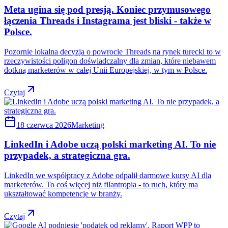
Meta ugina się pod presją. Koniec przymusowego
łączenia Threads i Instagrama jest bliski - także w
Polsce.
Pozornie lokalna decyzja o powrocie Threads na rynek turecki to w
rzeczywistości poligon doświadczalny dla zmian, które niebawem
dotkną marketerów w całej Unii Europejskiej, w tym w Polsce.
Czytaj
18 czerwca 2026
Marketing
LinkedIn i Adobe uczą polski marketing AI. To nie
przypadek, a strategiczna gra.
LinkedIn we współpracy z Adobe odpalił darmowe kursy AI dla
marketerów. To coś więcej niż filantropia - to ruch, który ma
ukształtować kompetencje w branży.
Czytaj