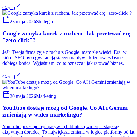
Czytaj
23 maja 2026
Strategia
Google zamyka kurek z ruchem. Jak przetrwać erę
"zero-click"?
Jeśli Twoja firma żyje z ruchu z Google, mam złe wieści. Era, w
której SEO było gwarancją stałego napływu klientów, właśnie
dobiega końca. Wyjaśniam, co to oznacza i jak ratować biznes.
Czytaj
20 maja 2026
Marketing
YouTube dostaje mózg od Google. Co AI i Gemini
zmieniają w wideo marketingu?
YouTube przestaje być pasywną biblioteką wideo, a staje się
aktywnym doradcą. To największa zmiana w logice platformy od lat