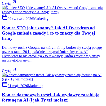
Czytaj
02 czerwca 2026
Marketing
Koniec SEO jakie znamy? Jak AI Overviews od
Google zmienia zasady i co to znaczy dla Twojej
firmy
Darmowy ruch z Google, na którym firmy budowały swoją potęgę
przez ostatnie 20 lat, właśnie otrzymał śmiertelny cios. AI
Overviews to nie ewolucja - to rewolucja, która zmiecie z planszy
nieprzygotowanych.
Czytaj
31 maja 2026
Marketing
Koniec darmowych treści. Jak wydawcy zarabiają
fortunę na AI (i jak Ty też możesz)