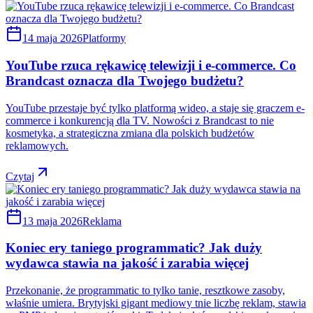
14 maja 2026
Platformy
YouTube rzuca rękawicę telewizji i e-commerce. Co
Brandcast oznacza dla Twojego budżetu?
YouTube przestaje być tylko platformą wideo, a staje się graczem e-
commerce i konkurencją dla TV. Nowości z Brandcast to nie
kosmetyka, a strategiczna zmiana dla polskich budżetów
reklamowych.
Czytaj
13 maja 2026
Reklama
Koniec ery taniego programmatic? Jak duży
wydawca stawia na jakość i zarabia więcej
Przekonanie, że programmatic to tylko tanie, resztkowe zasoby,
właśnie umiera. Brytyjski gigant mediowy tnie liczbę reklam, stawia