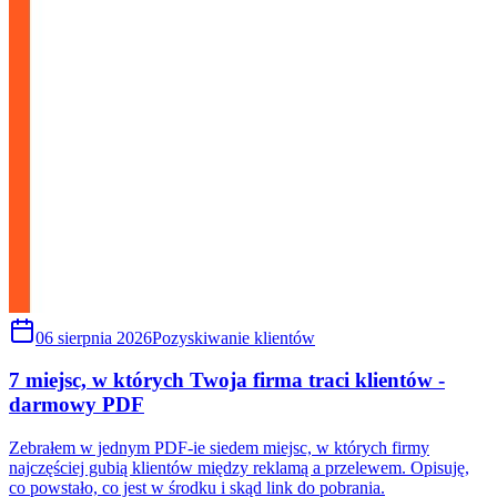
06 sierpnia 2026
Pozyskiwanie klientów
7 miejsc, w których Twoja firma traci klientów -
darmowy PDF
Zebrałem w jednym PDF-ie siedem miejsc, w których firmy
najczęściej gubią klientów między reklamą a przelewem. Opisuję,
co powstało, co jest w środku i skąd link do pobrania.