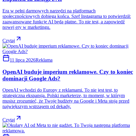
Era w pełni darmowych narzędzi na platformach
społecznościowych dobiega końca. Szef Instagrama to potwierdził:
zaawansowane funkcje AI będą płatne. To nie test, a zapowiedź
nowej ery w marketingu.
Czytaj
11 lipca 2026
Reklama
OpenAI buduje imperium reklamowe. Czy to koniec
dominacji Google Ads?
OpenAI wchodzi do Europy z reklamami. To nie jest test, to
strategiczna ekspansja. Polski marketerze, to moment, w którym
musisz zrozumieć, że Twoje budżety na Google i Meta stoją przed
największym wstrząsem od dekady.
Czytaj