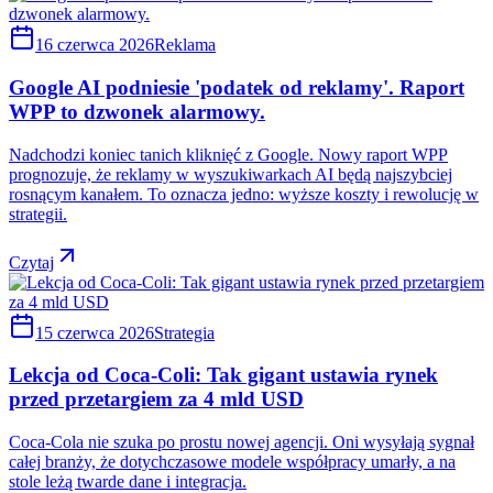
16 czerwca 2026
Reklama
Google AI podniesie 'podatek od reklamy'. Raport
WPP to dzwonek alarmowy.
Nadchodzi koniec tanich kliknięć z Google. Nowy raport WPP
prognozuje, że reklamy w wyszukiwarkach AI będą najszybciej
rosnącym kanałem. To oznacza jedno: wyższe koszty i rewolucję w
strategii.
Czytaj
15 czerwca 2026
Strategia
Lekcja od Coca-Coli: Tak gigant ustawia rynek
przed przetargiem za 4 mld USD
Coca-Cola nie szuka po prostu nowej agencji. Oni wysyłają sygnał
całej branży, że dotychczasowe modele współpracy umarły, a na
stole leżą twarde dane i integracja.