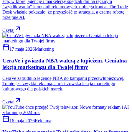
Era, w której agencje i marketerzy spędzali dni na ręcznym
"wyklikiwaniu" kampanii reklamowych, dobiega końca. The Trade
Desk właśnie pokazało, że przyszłość to strategia, a czarną robotę
przejmie AI.
Czytaj
17 maja 2026
Marketing
CeraVe i gwiazda NBA walczą z łupieżem. Genialna
lekcja marketingu dla Twojej firmy
CeraVe zatrudniło legendę NBA do kampanii przeciwłupieżowej.
To nie jest zwykła reklama, a mistrzowska lekcja marketingu
kulturowego dla polskich marek.
Czytaj
16 maja 2026
Reklama