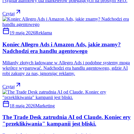
i sygnał alarmowy dla marketerów polegających na prostym SEO.
Czytaj
19 maja 2026
Reklama
Koniec Allegro Ads i Amazon Ads, jakie znamy?
Nadchodzi era handlu agentowego
Miliardy złotych ładowane w Allegro Ads i podobne systemy mogą
wkrótce wyparować. Nadchodzi era handlu agentowego, gdzie AI
robi zakupy za nas, ignorując reklamy.
Czytaj
18 maja 2026
Marketing
The Trade Desk zatrudnia AI od Claude. Koniec ery
"przeklikiwania" kampanii jest bliski.