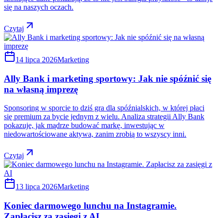
się na naszych oczach.
Czytaj
14 lipca 2026
Marketing
Ally Bank i marketing sportowy: Jak nie spóźnić się
na własną imprezę
Sponsoring w sporcie to dziś gra dla spóźnialskich, w której płaci
się premium za bycie jednym z wielu. Analiza strategii Ally Bank
pokazuje, jak mądrze budować markę, inwestując w
niedowartościowane aktywa, zanim zrobią to wszyscy inni.
Czytaj
13 lipca 2026
Marketing
Koniec darmowego lunchu na Instagramie.
Zapłacisz za zasięgi z AI