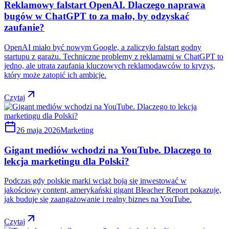
Reklamowy falstart OpenAI. Dlaczego naprawa
bugów w ChatGPT to za mało, by odzyskać
zaufanie?
OpenAI miało być nowym Google, a zaliczyło falstart godny
startupu z garażu. Techniczne problemy z reklamami w ChatGPT to
jedno, ale utrata zaufania kluczowych reklamodawców to kryzys,
który może zatopić ich ambicje.
Czytaj
26 maja 2026
Marketing
Gigant mediów wchodzi na YouTube. Dlaczego to
lekcja marketingu dla Polski?
Podczas gdy polskie marki wciąż boją się inwestować w
jakościowy content, amerykański gigant Bleacher Report pokazuje,
jak buduje się zaangażowanie i realny biznes na YouTube.
Czytaj