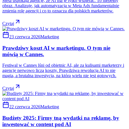
Meta uspokaja agencje, że AI ma je tylko wspierać. To niepełny
obraz. Analizuję, jak automatyzacja w Meta Ads fundamentalnie
zmienia rolę agencji i co to oznacza dla polskich marketerów.
Czytaj
23 czerwca 2026
Marketing
Prawdziwy koszt AI w marketingu. O tym nie
mówią w Cannes.
Festiwal w Cannes lśni od obietnic AI, ale za kulisami marketerzy i
agencje nerwowo liczą koszty. Prawdziwa rewolucja AI to nie
magia, a brutalna inwestycja, na którą wielu nie jest gotowych.
Czytaj
22 czerwca 2026
Marketing
Budżety 2025: Firmy tną wydatki na reklamę, by
inwestować w content pod AI