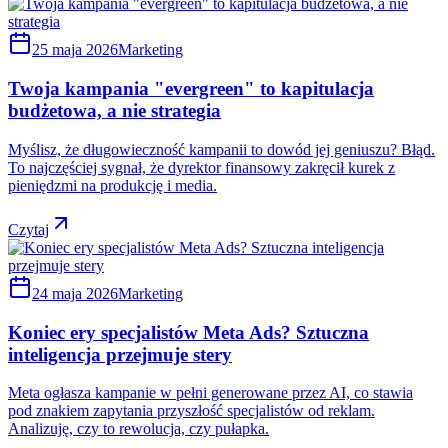
25 maja 2026
Marketing
Twoja kampania "evergreen" to kapitulacja
budżetowa, a nie strategia
Myślisz, że długowieczność kampanii to dowód jej geniuszu? Błąd.
To najczęściej sygnał, że dyrektor finansowy zakręcił kurek z
pieniędzmi na produkcję i media.
Czytaj
24 maja 2026
Marketing
Koniec ery specjalistów Meta Ads? Sztuczna
inteligencja przejmuje stery
Meta ogłasza kampanie w pełni generowane przez AI, co stawia
pod znakiem zapytania przyszłość specjalistów od reklam.
Analizuję, czy to rewolucja, czy pułapka.