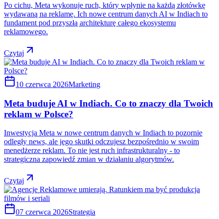
Po cichu, Meta wykonuje ruch, który wpłynie na każdą złotówkę
wydawaną na reklamę. Ich nowe centrum danych AI w Indiach to
fundament pod przyszłą architekturę całego ekosystemu
reklamowego.
Czytaj
10 czerwca 2026
Marketing
Meta buduje AI w Indiach. Co to znaczy dla Twoich
reklam w Polsce?
Inwestycja Meta w nowe centrum danych w Indiach to pozornie
odległy news, ale jego skutki odczujesz bezpośrednio w swoim
menedżerze reklam. To nie jest ruch infrastrukturalny - to
strategiczna zapowiedź zmian w działaniu algorytmów.
Czytaj
07 czerwca 2026
Strategia