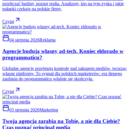
przeliczać budżet, poznaj realia. Analizuję, kto na tym zyska i jakie
pułapki czekają na polskie firmy.
Czytaj
04 sierpnia 2026
Reklama
Agencje budują własny ad-tech. Koniec eldorado w
programmaticu?
Globalne agencje przejmują kontrolę nad zakupem mediów, tworząc
własne platformy. To sygnał dla polskich marketerów: era ślepego
zaufania do programmaticu właśnie się skończyła.
Czytaj
03 sierpnia 2026
Marketing
Twoja agencja zarabia na Tobie, a nie dla Ciebie?
Czas poznać principal media