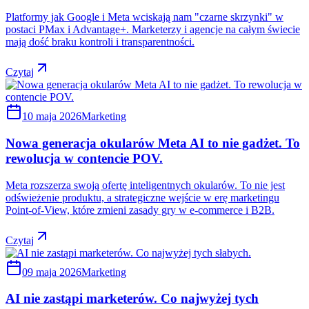
Platformy jak Google i Meta wciskają nam "czarne skrzynki" w
postaci PMax i Advantage+. Marketerzy i agencje na całym świecie
mają dość braku kontroli i transparentności.
Czytaj
10 maja 2026
Marketing
Nowa generacja okularów Meta AI to nie gadżet. To
rewolucja w contencie POV.
Meta rozszerza swoją ofertę inteligentnych okularów. To nie jest
odświeżenie produktu, a strategiczne wejście w erę marketingu
Point-of-View, które zmieni zasady gry w e-commerce i B2B.
Czytaj
09 maja 2026
Marketing
AI nie zastąpi marketerów. Co najwyżej tych