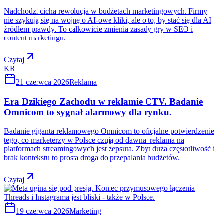
Nadchodzi cicha rewolucja w budżetach marketingowych. Firmy
nie szykują się na wojnę o AI-owe kliki, ale o to, by stać się dla AI
źródłem prawdy. To całkowicie zmienia zasady gry w SEO i
content marketingu.
Czytaj
KR
21 czerwca 2026
Reklama
Era Dzikiego Zachodu w reklamie CTV. Badanie
Omnicom to sygnał alarmowy dla rynku.
Badanie giganta reklamowego Omnicom to oficjalne potwierdzenie
tego, co marketerzy w Polsce czują od dawna: reklama na
platformach streamingowych jest zepsuta. Zbyt duża częstotliwość i
brak kontekstu to prosta droga do przepalania budżetów.
Czytaj
19 czerwca 2026
Marketing