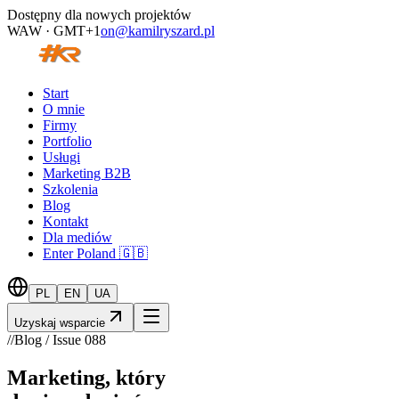
Dostępny dla nowych projektów
WAW · GMT+1
on@kamilryszard.pl
Start
O mnie
Firmy
Portfolio
Usługi
Marketing B2B
Szkolenia
Blog
Kontakt
Dla mediów
Enter Poland 🇬🇧
PL
EN
UA
Uzyskaj wsparcie
//
Blog / Issue
088
Marketing, który