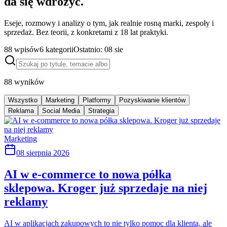
da się wdrożyć.
Eseje, rozmowy i analizy o tym, jak realnie rosną marki, zespoły i
sprzedaż. Bez teorii, z konkretami z 18 lat praktyki.
88
wpisów
6
kategorii
Ostatnio:
08 sie
88
wyników
Wszystko
Marketing
Platformy
Pozyskiwanie klientów
Reklama
Social Media
Strategia
Marketing
08 sierpnia 2026
AI w e-commerce to nowa półka
sklepowa. Kroger już sprzedaje na niej
reklamy
AI w aplikacjach zakupowych to nie tylko pomoc dla klienta, ale