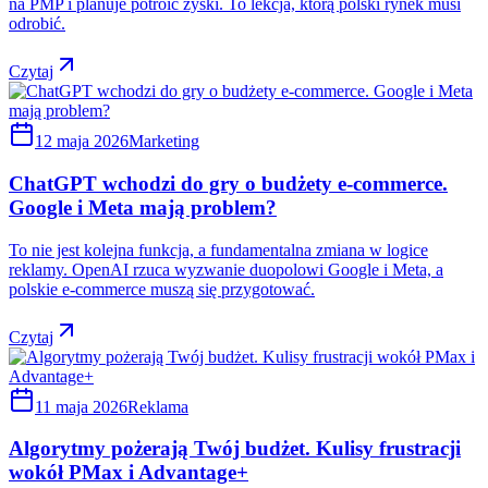
na PMP i planuje potroić zyski. To lekcja, którą polski rynek musi
odrobić.
Czytaj
12 maja 2026
Marketing
ChatGPT wchodzi do gry o budżety e-commerce.
Google i Meta mają problem?
To nie jest kolejna funkcja, a fundamentalna zmiana w logice
reklamy. OpenAI rzuca wyzwanie duopolowi Google i Meta, a
polskie e-commerce muszą się przygotować.
Czytaj
11 maja 2026
Reklama
Algorytmy pożerają Twój budżet. Kulisy frustracji
wokół PMax i Advantage+