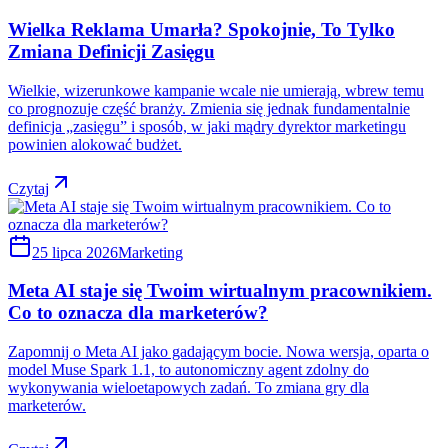
Wielka Reklama Umarła? Spokojnie, To Tylko
Zmiana Definicji Zasięgu
Wielkie, wizerunkowe kampanie wcale nie umierają, wbrew temu
co prognozuje część branży. Zmienia się jednak fundamentalnie
definicja „zasięgu” i sposób, w jaki mądry dyrektor marketingu
powinien alokować budżet.
Czytaj
25 lipca 2026
Marketing
Meta AI staje się Twoim wirtualnym pracownikiem.
Co to oznacza dla marketerów?
Zapomnij o Meta AI jako gadającym bocie. Nowa wersja, oparta o
model Muse Spark 1.1, to autonomiczny agent zdolny do
wykonywania wieloetapowych zadań. To zmiana gry dla
marketerów.