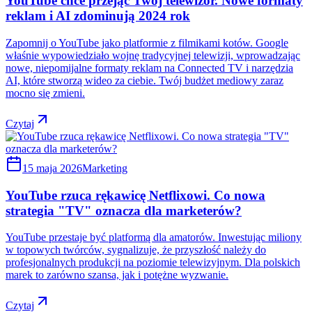
YouTube chce przejąć Twój telewizor. Nowe formaty
reklam i AI zdominują 2024 rok
Zapomnij o YouTube jako platformie z filmikami kotów. Google
właśnie wypowiedziało wojnę tradycyjnej telewizji, wprowadzając
nowe, niepomijalne formaty reklam na Connected TV i narzędzia
AI, które stworzą wideo za ciebie. Twój budżet mediowy zaraz
mocno się zmieni.
Czytaj
15 maja 2026
Marketing
YouTube rzuca rękawicę Netflixowi. Co nowa
strategia "TV" oznacza dla marketerów?
YouTube przestaje być platformą dla amatorów. Inwestując miliony
w topowych twórców, sygnalizuje, że przyszłość należy do
profesjonalnych produkcji na poziomie telewizyjnym. Dla polskich
marek to zarówno szansa, jak i potężne wyzwanie.
Czytaj