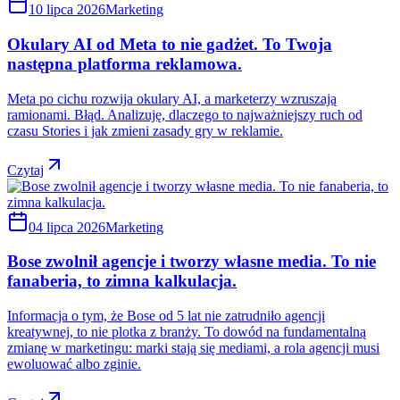
10 lipca 2026
Marketing
Okulary AI od Meta to nie gadżet. To Twoja
następna platforma reklamowa.
Meta po cichu rozwija okulary AI, a marketerzy wzruszają
ramionami. Błąd. Analizuję, dlaczego to najważniejszy ruch od
czasu Stories i jak zmieni zasady gry w reklamie.
Czytaj
04 lipca 2026
Marketing
Bose zwolnił agencje i tworzy własne media. To nie
fanaberia, to zimna kalkulacja.
Informacja o tym, że Bose od 5 lat nie zatrudniło agencji
kreatywnej, to nie plotka z branży. To dowód na fundamentalną
zmianę w marketingu: marki stają się mediami, a rola agencji musi
ewoluować albo zginie.