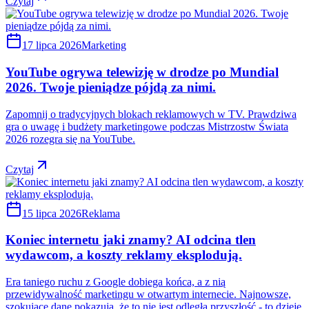
Czytaj
17 lipca 2026
Marketing
YouTube ogrywa telewizję w drodze po Mundial
2026. Twoje pieniądze pójdą za nimi.
Zapomnij o tradycyjnych blokach reklamowych w TV. Prawdziwa
gra o uwagę i budżety marketingowe podczas Mistrzostw Świata
2026 rozegra się na YouTube.
Czytaj
15 lipca 2026
Reklama
Koniec internetu jaki znamy? AI odcina tlen
wydawcom, a koszty reklamy eksplodują.
Era taniego ruchu z Google dobiega końca, a z nią
przewidywalność marketingu w otwartym internecie. Najnowsze,
szokujące dane pokazują, że to nie jest odległa przyszłość - to dzieje