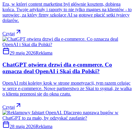
Era, w której content marketing był głównie kosztem, dobiega
końca. Twoje artykuły i raporty to nie tylko magnes na klientów - to
surowiec, za który firmy szkolące AI są gotowe płacić setki tysięcy
dolarów.
Czytaj
29 maja 2026
Reklama
ChatGPT otwiera drzwi dla e-commerce. Co
oznacza deal OpenAI i Skai dla Polski?
OpenAI robi kolejny krok w stronę monetyzacji, tym razem celując
w serce e-commerce. Nowe partnerstwo ze Skai to sygnał, że walka
o klienta przenosi się do okna czatu.
Czytaj
28 maja 2026
Reklama