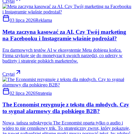
Czytaj
03 lipca 2026
Reklama
Meta zaczyna kasować za AI. Czy Twój marketing
na Facebooku i Instagramie właśnie podrożał?
Era darmowych testów AI w ekosystemie Meta dobiega końca.
Firma szykuje się do monetyzacji swoich narzędzi, co uderzy w
budżety i strategie polskich marketerów.
Czytaj
02 lipca 2026
Strategia
The Economist rezygnuje z tekstu dla młodych. Czy
to sygnał alarmowy dla polskiego B2B?
Nowa, tańsza subskrypcja The Economist oparta tylko o audio i
wideo to nie cennikowy trik. To strategiczny zwrot, który pokazuje,
że nawet najbardziej elitarne marki muszą porzucić tekst, by zdobyć