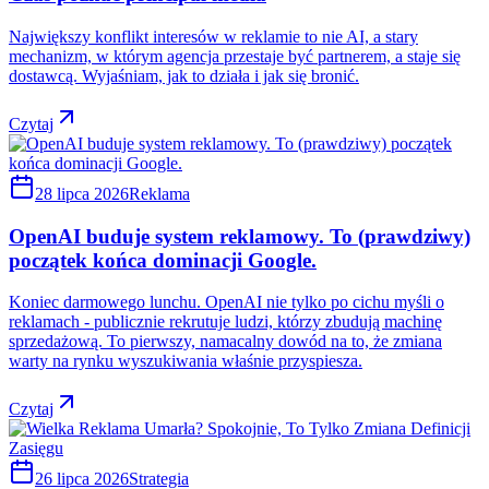
Największy konflikt interesów w reklamie to nie AI, a stary
mechanizm, w którym agencja przestaje być partnerem, a staje się
dostawcą. Wyjaśniam, jak to działa i jak się bronić.
Czytaj
28 lipca 2026
Reklama
OpenAI buduje system reklamowy. To (prawdziwy)
początek końca dominacji Google.
Koniec darmowego lunchu. OpenAI nie tylko po cichu myśli o
reklamach - publicznie rekrutuje ludzi, którzy zbudują machinę
sprzedażową. To pierwszy, namacalny dowód na to, że zmiana
warty na rynku wyszukiwania właśnie przyspiesza.
Czytaj
26 lipca 2026
Strategia