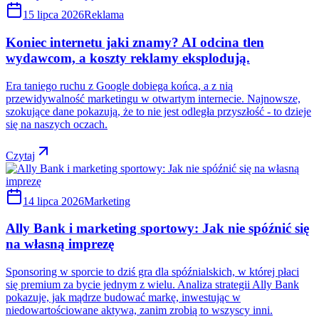
15 lipca 2026
Reklama
Koniec internetu jaki znamy? AI odcina tlen
wydawcom, a koszty reklamy eksplodują.
Era taniego ruchu z Google dobiega końca, a z nią
przewidywalność marketingu w otwartym internecie. Najnowsze,
szokujące dane pokazują, że to nie jest odległa przyszłość - to dzieje
się na naszych oczach.
Czytaj
14 lipca 2026
Marketing
Ally Bank i marketing sportowy: Jak nie spóźnić się
na własną imprezę
Sponsoring w sporcie to dziś gra dla spóźnialskich, w której płaci
się premium za bycie jednym z wielu. Analiza strategii Ally Bank
pokazuje, jak mądrze budować markę, inwestując w
niedowartościowane aktywa, zanim zrobią to wszyscy inni.