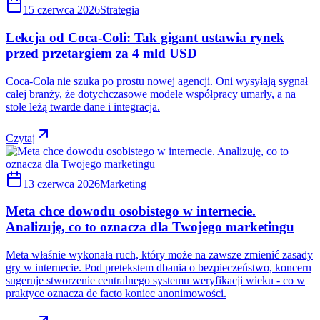
15 czerwca 2026
Strategia
Lekcja od Coca-Coli: Tak gigant ustawia rynek
przed przetargiem za 4 mld USD
Coca-Cola nie szuka po prostu nowej agencji. Oni wysyłają sygnał
całej branży, że dotychczasowe modele współpracy umarły, a na
stole leżą twarde dane i integracja.
Czytaj
13 czerwca 2026
Marketing
Meta chce dowodu osobistego w internecie.
Analizuję, co to oznacza dla Twojego marketingu
Meta właśnie wykonała ruch, który może na zawsze zmienić zasady
gry w internecie. Pod pretekstem dbania o bezpieczeństwo, koncern
sugeruje stworzenie centralnego systemu weryfikacji wieku - co w
praktyce oznacza de facto koniec anonimowości.