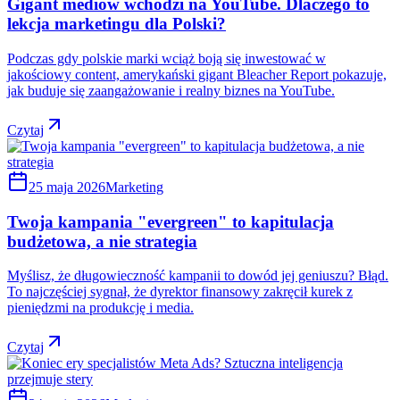
Gigant mediów wchodzi na YouTube. Dlaczego to
lekcja marketingu dla Polski?
Podczas gdy polskie marki wciąż boją się inwestować w
jakościowy content, amerykański gigant Bleacher Report pokazuje,
jak buduje się zaangażowanie i realny biznes na YouTube.
Czytaj
25 maja 2026
Marketing
Twoja kampania "evergreen" to kapitulacja
budżetowa, a nie strategia
Myślisz, że długowieczność kampanii to dowód jej geniuszu? Błąd.
To najczęściej sygnał, że dyrektor finansowy zakręcił kurek z
pieniędzmi na produkcję i media.
Czytaj