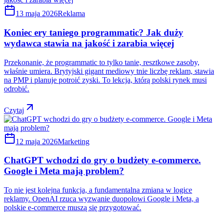
13 maja 2026
Reklama
Koniec ery taniego programmatic? Jak duży
wydawca stawia na jakość i zarabia więcej
Przekonanie, że programmatic to tylko tanie, resztkowe zasoby,
właśnie umiera. Brytyjski gigant mediowy tnie liczbę reklam, stawia
na PMP i planuje potroić zyski. To lekcja, którą polski rynek musi
odrobić.
Czytaj
12 maja 2026
Marketing
ChatGPT wchodzi do gry o budżety e-commerce.
Google i Meta mają problem?
To nie jest kolejna funkcja, a fundamentalna zmiana w logice
reklamy. OpenAI rzuca wyzwanie duopolowi Google i Meta, a
polskie e-commerce muszą się przygotować.