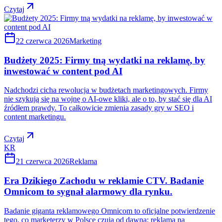
Czytaj
22 czerwca 2026
Marketing
Budżety 2025: Firmy tną wydatki na reklamę, by
inwestować w content pod AI
Nadchodzi cicha rewolucja w budżetach marketingowych. Firmy
nie szykują się na wojnę o AI-owe kliki, ale o to, by stać się dla AI
źródłem prawdy. To całkowicie zmienia zasady gry w SEO i
content marketingu.
Czytaj
KR
21 czerwca 2026
Reklama
Era Dzikiego Zachodu w reklamie CTV. Badanie
Omnicom to sygnał alarmowy dla rynku.
Badanie giganta reklamowego Omnicom to oficjalne potwierdzenie
tego, co marketerzy w Polsce czują od dawna: reklama na