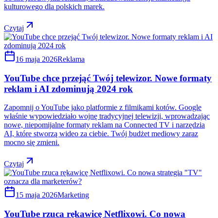
kulturowego dla polskich marek.
Czytaj
16 maja 2026
Reklama
YouTube chce przejąć Twój telewizor. Nowe formaty
reklam i AI zdominują 2024 rok
Zapomnij o YouTube jako platformie z filmikami kotów. Google
właśnie wypowiedziało wojnę tradycyjnej telewizji, wprowadzając
nowe, niepomijalne formaty reklam na Connected TV i narzędzia
AI, które stworzą wideo za ciebie. Twój budżet mediowy zaraz
mocno się zmieni.
Czytaj
15 maja 2026
Marketing
YouTube rzuca rękawicę Netflixowi. Co nowa