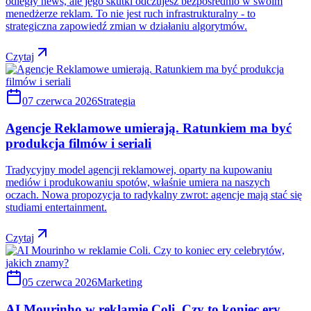
odległy news, ale jego skutki odczujesz bezpośrednio w swoim
menedżerze reklam. To nie jest ruch infrastrukturalny - to
strategiczna zapowiedź zmian w działaniu algorytmów.
Czytaj
07 czerwca 2026
Strategia
Agencje Reklamowe umierają. Ratunkiem ma być
produkcja filmów i seriali
Tradycyjny model agencji reklamowej, oparty na kupowaniu
mediów i produkowaniu spotów, właśnie umiera na naszych
oczach. Nowa propozycja to radykalny zwrot: agencje mają stać się
studiami entertainment.
Czytaj
05 czerwca 2026
Marketing
AI Mourinho w reklamie Coli. Czy to koniec ery