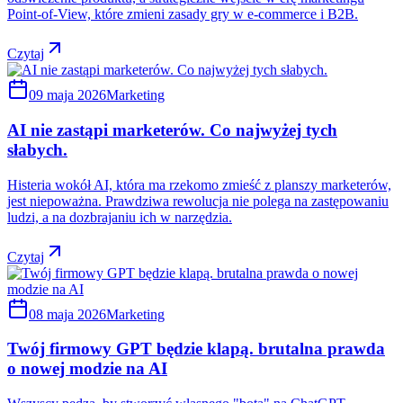
Point-of-View, które zmieni zasady gry w e-commerce i B2B.
Czytaj
09 maja 2026
Marketing
AI nie zastąpi marketerów. Co najwyżej tych
słabych.
Histeria wokół AI, która ma rzekomo zmieść z planszy marketerów,
jest niepoważna. Prawdziwa rewolucja nie polega na zastępowaniu
ludzi, a na dozbrajaniu ich w narzędzia.
Czytaj
08 maja 2026
Marketing
Twój firmowy GPT będzie klapą. brutalna prawda
o nowej modzie na AI