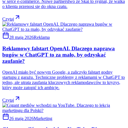
w serce e-commerce. Nowe partnerstwo ze Skai to sygnał, że walka
o klienta przenosi się do okna czatu.
Czytaj
28 maja 2026
Reklama
Reklamowy falstart OpenAI. Dlaczego naprawa
bugów w ChatGPT to za mało, by odzyskać
zaufanie?
OpenAI miało być nowym Google, a zaliczyło falstart godny
startupu z garażu. Techniczne problemy z reklamami w ChatGPT to
jedno, ale utrata zaufania kluczowych reklamodawców to kryzys,
który może zatopić ich ambicje.
Czytaj
26 maja 2026
Marketing