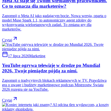
Meta AI staje się Twoim wirtualnym pracownikiem.
Co to oznacza dla marketerów?
Zapomnij o Meta AI jako gadającym bocie. Nowa wersja, oparta o
model Muse Spark 1.1, to autonomiczny agent zdolny do
wykonywania wieloetapowych zadań. To zmiana gry dla
marketerów.
Czytaj
17 lipca 2026
Marketing
YouTube ogrywa telewizję w drodze po Mundial
2026. Twoje pieniądze pójdą za nimi.
Zapomnij o tradycyjnych blokach reklamowych w TV. Prawdziwa
gra o uwagę i budżety marketingowe podczas Mistrzostw Świata
2026 rozegra się na YouTube.
Czytaj