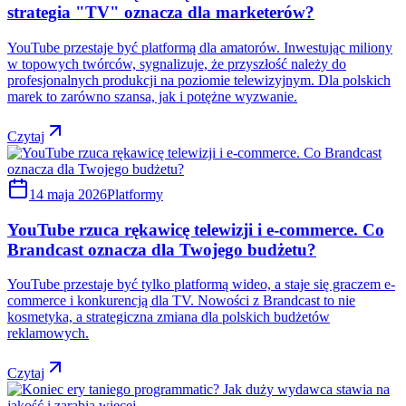
strategia "TV" oznacza dla marketerów?
YouTube przestaje być platformą dla amatorów. Inwestując miliony
w topowych twórców, sygnalizuje, że przyszłość należy do
profesjonalnych produkcji na poziomie telewizyjnym. Dla polskich
marek to zarówno szansa, jak i potężne wyzwanie.
Czytaj
14 maja 2026
Platformy
YouTube rzuca rękawicę telewizji i e-commerce. Co
Brandcast oznacza dla Twojego budżetu?
YouTube przestaje być tylko platformą wideo, a staje się graczem e-
commerce i konkurencją dla TV. Nowości z Brandcast to nie
kosmetyka, a strategiczna zmiana dla polskich budżetów
reklamowych.
Czytaj