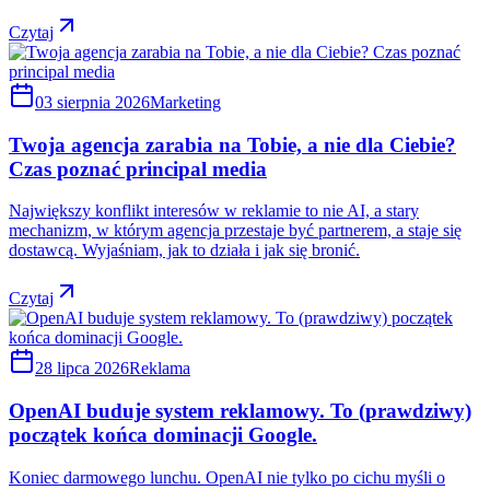
Czytaj
03 sierpnia 2026
Marketing
Twoja agencja zarabia na Tobie, a nie dla Ciebie?
Czas poznać principal media
Największy konflikt interesów w reklamie to nie AI, a stary
mechanizm, w którym agencja przestaje być partnerem, a staje się
dostawcą. Wyjaśniam, jak to działa i jak się bronić.
Czytaj
28 lipca 2026
Reklama
OpenAI buduje system reklamowy. To (prawdziwy)
początek końca dominacji Google.
Koniec darmowego lunchu. OpenAI nie tylko po cichu myśli o