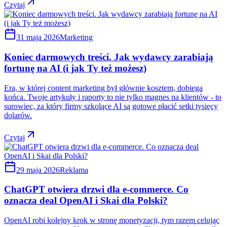
Czytaj
31 maja 2026
Marketing
Koniec darmowych treści. Jak wydawcy zarabiają
fortunę na AI (i jak Ty też możesz)
Era, w której content marketing był głównie kosztem, dobiega
końca. Twoje artykuły i raporty to nie tylko magnes na klientów - to
surowiec, za który firmy szkolące AI są gotowe płacić setki tysięcy
dolarów.
Czytaj
29 maja 2026
Reklama
ChatGPT otwiera drzwi dla e-commerce. Co
oznacza deal OpenAI i Skai dla Polski?
OpenAI robi kolejny krok w stronę monetyzacji, tym razem celując