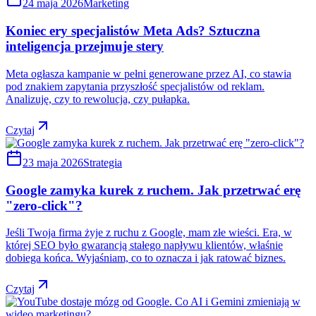
24 maja 2026
Marketing
Koniec ery specjalistów Meta Ads? Sztuczna
inteligencja przejmuje stery
Meta ogłasza kampanie w pełni generowane przez AI, co stawia
pod znakiem zapytania przyszłość specjalistów od reklam.
Analizuję, czy to rewolucja, czy pułapka.
Czytaj
23 maja 2026
Strategia
Google zamyka kurek z ruchem. Jak przetrwać erę
"zero-click"?
Jeśli Twoja firma żyje z ruchu z Google, mam złe wieści. Era, w
której SEO było gwarancją stałego napływu klientów, właśnie
dobiega końca. Wyjaśniam, co to oznacza i jak ratować biznes.
Czytaj