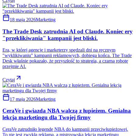
Czytaj
18 maja 2026
Marketing
The Trade Desk zatrudnia AI od Claude. Koniec ery
"przeklikiwania" kampanii jest bliski.
Era, w której agencje i marketerzy spędzali dni na ręcznym
"wyklikiwaniu" kampanii reklamowych, dobiega końca. The Trade
Desk właśnie pokazało, że przyszłość to strategia, a czarną robotę
przejmie AI.
Czytaj
17 maja 2026
Marketing
CeraVe i gwiazda NBA walczą z łupieżem. Genialna
lekcja marketingu dla Twojej firmy
CeraVe zatrudniło legendę NBA do kampanii przeciwłupieżowej.
To nie jest zwykła reklama, a mistrzowska lekcja marketingu