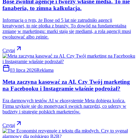
Bose zwolnił agencje i tworzy własne media. To nie
fanaberia, to zimna kalkulacja.
Informacja o tym, że Bose od 5 lat nie zatrudniło agencji
kreatywnej, to nie plotka z branży. To dowód na fundamentalną
zmianę w marketingu: marki stają się mediami, a rola agencji musi
ewoluować albo zginie.
Czytaj
03 lipca 2026
Reklama
Meta zaczyna kasować za AI. Czy Twój marketing
na Facebooku i Instagramie właśnie podrożał?
Era darmowych testów AI w ekosystemie Meta dobiega końca.
Firma szykuje się do monetyzacji swoich narzędzi, co uderzy w
budżety i strategie polskich marketerów.
Czytaj