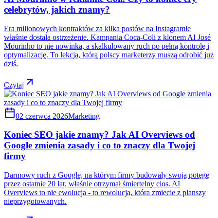
celebrytów, jakich znamy?
Era milionowych kontraktów za kilka postów na Instagramie
właśnie dostała ostrzeżenie. Kampania Coca-Coli z klonem AI José
Mourinho to nie nowinka, a skalkulowany ruch po pełną kontrolę i
optymalizację. To lekcja, którą polscy marketerzy muszą odrobić już
dziś.
Czytaj
02 czerwca 2026
Marketing
Koniec SEO jakie znamy? Jak AI Overviews od
Google zmienia zasady i co to znaczy dla Twojej
firmy
Darmowy ruch z Google, na którym firmy budowały swoją potęgę
przez ostatnie 20 lat, właśnie otrzymał śmiertelny cios. AI
Overviews to nie ewolucja - to rewolucja, która zmiecie z planszy
nieprzygotowanych.