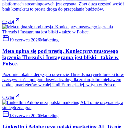
platformach streamingowych jest zepsuta. Zbyt duża częstotliwość i
brak kontekstu to prosta droga do przepalania budżetów.
Czytaj
19 czerwca 2026
Marketing
Meta ugina się pod presją. Koniec przymusowego
łączenia Threads i Instagrama jest bliski - także w
Polsce.
Pozornie lokalna decyzja o powrocie Threads na rynek turecki to w
rzeczywistości poligon doświadczalny dla zmian, które niebawem
dotkną marketerów w całej Unii Europejskiej, w tym w Polsce.
Czytaj
18 czerwca 2026
Marketing
LinkedIn i Adobe uczą polski marketing AI. To nie