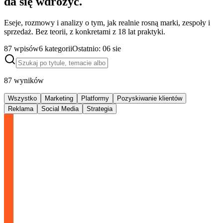
da się wdrożyć.
Eseje, rozmowy i analizy o tym, jak realnie rosną marki, zespoły i
sprzedaż. Bez teorii, z konkretami z 18 lat praktyki.
87
wpisów
6
kategorii
Ostatnio:
06 sie
87
wyników
Wszystko
Marketing
Platformy
Pozyskiwanie klientów
Reklama
Social Media
Strategia