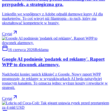
przypadek, a strategiczna gra.
LinkedIn we współpracy z Adobe odpalił darmowe kursy AI dla
marketerów. To coś więcej niż filantropia - to ruch, który ma
ukształtować kompetencje w branży.
Czytaj
16 czerwca 2026
Reklama
Google AI podniesie 'podatek od reklamy'. Raport
WPP to dzwonek alarmowy.
Nadchodzi koniec tanich kliknięć z Google. Nowy raport WPP
prognozuje, że reklamy w wyszukiwarkach AI będą najszybciej
rosnącym kanałem. To oznacza jedno: wyższe koszty i rewolucję w
strategii.
Czytaj