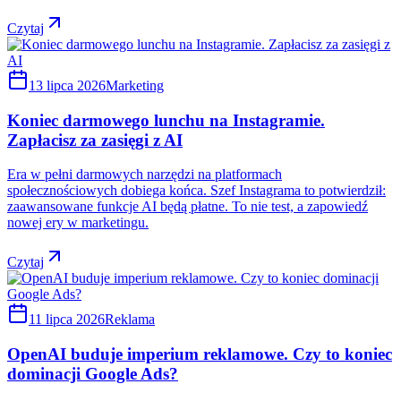
Czytaj
13 lipca 2026
Marketing
Koniec darmowego lunchu na Instagramie.
Zapłacisz za zasięgi z AI
Era w pełni darmowych narzędzi na platformach
społecznościowych dobiega końca. Szef Instagrama to potwierdził:
zaawansowane funkcje AI będą płatne. To nie test, a zapowiedź
nowej ery w marketingu.
Czytaj
11 lipca 2026
Reklama
OpenAI buduje imperium reklamowe. Czy to koniec
dominacji Google Ads?