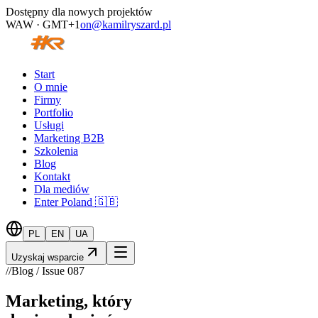
Dostępny dla nowych projektów
WAW · GMT+1
on@kamilryszard.pl
Start
O mnie
Firmy
Portfolio
Usługi
Marketing B2B
Szkolenia
Blog
Kontakt
Dla mediów
Enter Poland 🇬🇧
PL
EN
UA
Uzyskaj wsparcie
//
Blog / Issue
087
Marketing, który