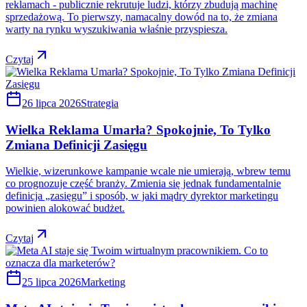
reklamach - publicznie rekrutuje ludzi, którzy zbudują machinę
sprzedażową. To pierwszy, namacalny dowód na to, że zmiana
warty na rynku wyszukiwania właśnie przyspiesza.
Czytaj
26 lipca 2026
Strategia
Wielka Reklama Umarła? Spokojnie, To Tylko
Zmiana Definicji Zasięgu
Wielkie, wizerunkowe kampanie wcale nie umierają, wbrew temu
co prognozuje część branży. Zmienia się jednak fundamentalnie
definicja „zasięgu” i sposób, w jaki mądry dyrektor marketingu
powinien alokować budżet.
Czytaj
25 lipca 2026
Marketing