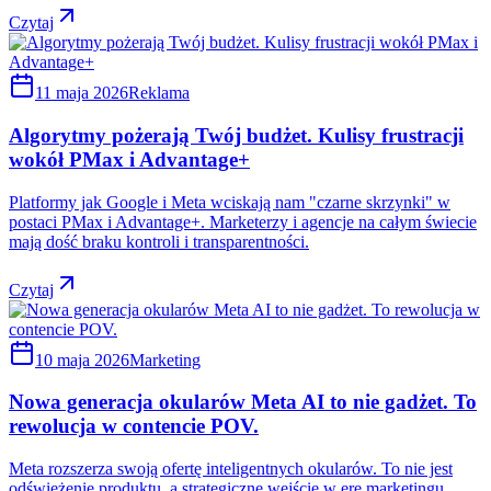
Czytaj
11 maja 2026
Reklama
Algorytmy pożerają Twój budżet. Kulisy frustracji
wokół PMax i Advantage+
Platformy jak Google i Meta wciskają nam "czarne skrzynki" w
postaci PMax i Advantage+. Marketerzy i agencje na całym świecie
mają dość braku kontroli i transparentności.
Czytaj
10 maja 2026
Marketing
Nowa generacja okularów Meta AI to nie gadżet. To
rewolucja w contencie POV.
Meta rozszerza swoją ofertę inteligentnych okularów. To nie jest
odświeżenie produktu, a strategiczne wejście w erę marketingu