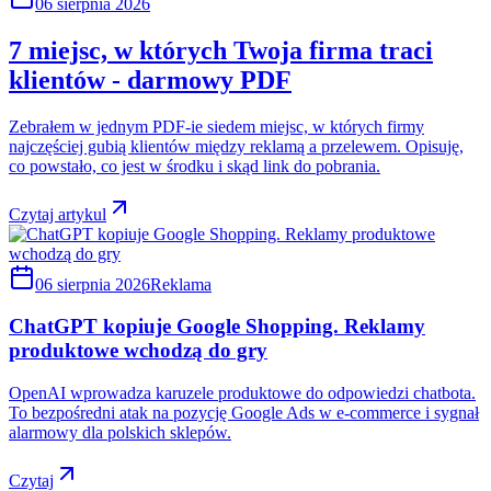
06 sierpnia 2026
7 miejsc, w których Twoja firma traci
klientów - darmowy PDF
Zebrałem w jednym PDF-ie siedem miejsc, w których firmy
najczęściej gubią klientów między reklamą a przelewem. Opisuję,
co powstało, co jest w środku i skąd link do pobrania.
Czytaj artykul
06 sierpnia 2026
Reklama
ChatGPT kopiuje Google Shopping. Reklamy
produktowe wchodzą do gry
OpenAI wprowadza karuzele produktowe do odpowiedzi chatbota.
To bezpośredni atak na pozycję Google Ads w e-commerce i sygnał
alarmowy dla polskich sklepów.
Czytaj