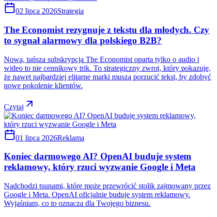
02 lipca 2026
Strategia
The Economist rezygnuje z tekstu dla młodych. Czy
to sygnał alarmowy dla polskiego B2B?
Nowa, tańsza subskrypcja The Economist oparta tylko o audio i
wideo to nie cennikowy trik. To strategiczny zwrot, który pokazuje,
że nawet najbardziej elitarne marki muszą porzucić tekst, by zdobyć
nowe pokolenie klientów.
Czytaj
01 lipca 2026
Reklama
Koniec darmowego AI? OpenAI buduje system
reklamowy, który rzuci wyzwanie Google i Meta
Nadchodzi tsunami, które może przewrócić stolik zajmowany przez
Google i Meta. OpenAI oficjalnie buduje system reklamowy.
Wyjaśniam, co to oznacza dla Twojego biznesu.