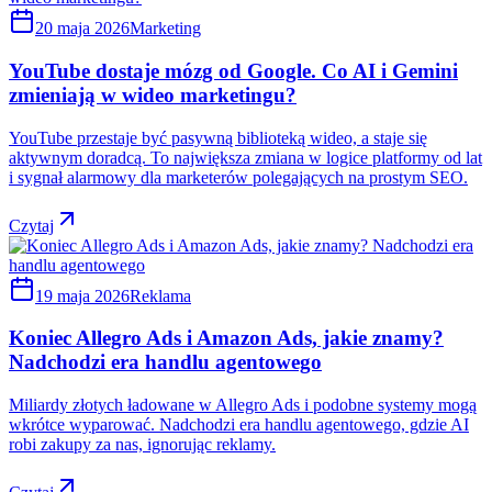
20 maja 2026
Marketing
YouTube dostaje mózg od Google. Co AI i Gemini
zmieniają w wideo marketingu?
YouTube przestaje być pasywną biblioteką wideo, a staje się
aktywnym doradcą. To największa zmiana w logice platformy od lat
i sygnał alarmowy dla marketerów polegających na prostym SEO.
Czytaj
19 maja 2026
Reklama
Koniec Allegro Ads i Amazon Ads, jakie znamy?
Nadchodzi era handlu agentowego
Miliardy złotych ładowane w Allegro Ads i podobne systemy mogą
wkrótce wyparować. Nadchodzi era handlu agentowego, gdzie AI
robi zakupy za nas, ignorując reklamy.