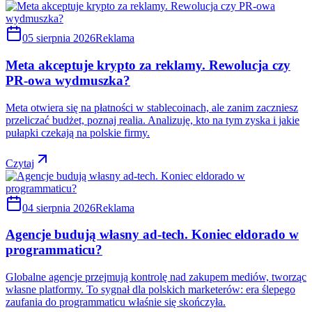
05 sierpnia 2026
Reklama
Meta akceptuje krypto za reklamy. Rewolucja czy
PR-owa wydmuszka?
Meta otwiera się na płatności w stablecoinach, ale zanim zaczniesz
przeliczać budżet, poznaj realia. Analizuję, kto na tym zyska i jakie
pułapki czekają na polskie firmy.
Czytaj
04 sierpnia 2026
Reklama
Agencje budują własny ad-tech. Koniec eldorado w
programmaticu?
Globalne agencje przejmują kontrolę nad zakupem mediów, tworząc
własne platformy. To sygnał dla polskich marketerów: era ślepego
zaufania do programmaticu właśnie się skończyła.