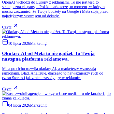
OpenAI wchodzi do Europy z reklamami. To nie jest test, to
strategiczna ekspansja. Polski marketerze, to moment, w którym
musisz zrozumieć, że Twoje budżety na Google i Meta stoją przed
największym wstrząsem od dekady.
Czytaj
10 lipca 2026
Marketing
Okulary AI od Meta to nie gadżet. To Twoja
następna platforma reklamowa.
Meta po cichu rozwija okulary AI, a marketerzy wzruszają
ramionami. Błąd. Analizuję, dlaczego to najważniejszy ruch od
czasu Stories i jak zmieni zasady gry w reklamie.
Czytaj
04 lipca 2026
Marketing