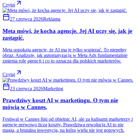
Czytaj
27 czerwca 2026
Reklama
Meta mówi, że kocha agencje. Jej AI uczy się, jak je
zastąpić.
Meta uspokaja agencje, że AI ma je tylko wspierać. To niepełny
obraz. Analizuję, jak automatyzacja w Meta Ads fundamentalnie
zmienia rolę agencji i co to oznacza dla polskich marketerów.
Czytaj
23 czerwca 2026
Marketing
Prawdziwy koszt AI w marketingu. O tym nie
mówią w Cannes.
Festiwal w Cannes lśni od obietnic AI, ale za kulisami marketerzy i
agencje nerwowo liczą koszty. Prawdziwa rewolucja AI to nie
magia, a brutalna inwestycja, na którą wielu nie jest gotowych.