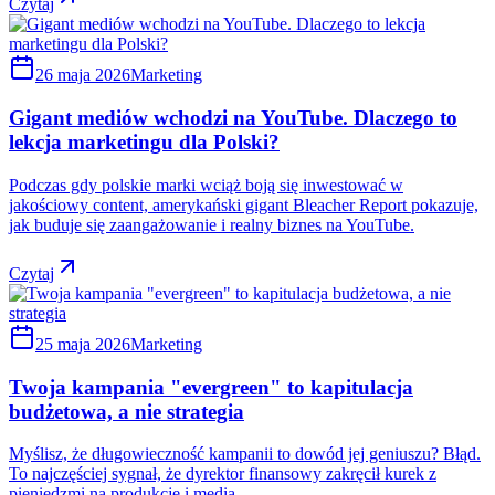
Czytaj
26 maja 2026
Marketing
Gigant mediów wchodzi na YouTube. Dlaczego to
lekcja marketingu dla Polski?
Podczas gdy polskie marki wciąż boją się inwestować w
jakościowy content, amerykański gigant Bleacher Report pokazuje,
jak buduje się zaangażowanie i realny biznes na YouTube.
Czytaj
25 maja 2026
Marketing
Twoja kampania "evergreen" to kapitulacja
budżetowa, a nie strategia
Myślisz, że długowieczność kampanii to dowód jej geniuszu? Błąd.
To najczęściej sygnał, że dyrektor finansowy zakręcił kurek z
pieniędzmi na produkcję i media.