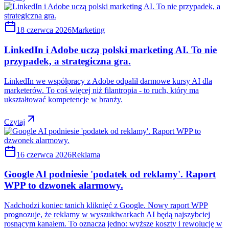
18 czerwca 2026
Marketing
LinkedIn i Adobe uczą polski marketing AI. To nie
przypadek, a strategiczna gra.
LinkedIn we współpracy z Adobe odpalił darmowe kursy AI dla
marketerów. To coś więcej niż filantropia - to ruch, który ma
ukształtować kompetencje w branży.
Czytaj
16 czerwca 2026
Reklama
Google AI podniesie 'podatek od reklamy'. Raport
WPP to dzwonek alarmowy.
Nadchodzi koniec tanich kliknięć z Google. Nowy raport WPP
prognozuje, że reklamy w wyszukiwarkach AI będą najszybciej
rosnącym kanałem. To oznacza jedno: wyższe koszty i rewolucję w