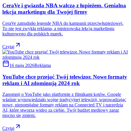
CeraVe i gwiazda NBA walczą z łupieżem. Genialna
lekcja marketingu dla Twojej firmy
CeraVe zatrudniło legendę NBA do kampanii przeciwłupieżowej.
To nie jest zwykła reklama, a mistrzowska lekcja marketingu
kulturowego dla polskich marek.
Czytaj
16 maja 2026
Reklama
YouTube chce przejąć Twój telewizor. Nowe formaty
reklam i AI zdominują 2024 rok
Zapomnij o YouTube jako platformie z filmikami kotów. Google
właśnie wypowiedziało wojnę tradycyjnej telewizji, wprowadzając
nowe, niepomijalne formaty reklam na Connected TV i narzędzia
AI, które stworzą wideo za ciebie. Twój budżet mediowy zaraz
mocno się zmieni.
Czytaj