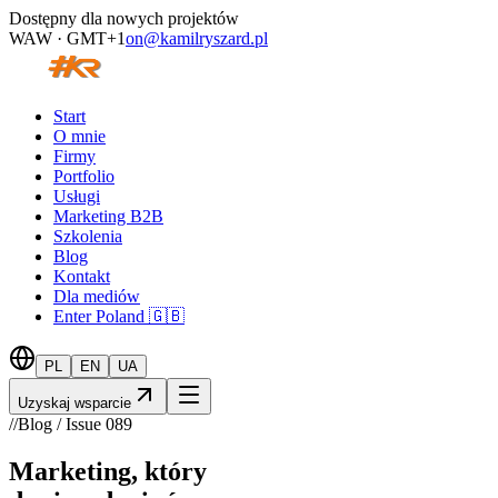
Dostępny dla nowych projektów
WAW · GMT+1
on@kamilryszard.pl
Start
O mnie
Firmy
Portfolio
Usługi
Marketing B2B
Szkolenia
Blog
Kontakt
Dla mediów
Enter Poland 🇬🇧
PL
EN
UA
Uzyskaj wsparcie
//
Blog / Issue
089
Marketing, który