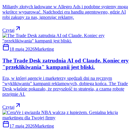
Miliardy złotych ładowane w Allegro Ads i podobne systemy mogą
wkrótce wyparować. Nadchodzi era handlu agentowego, gdzie AI
robi zakupy za nas, ignorując reklamy.
Czytaj
18 maja 2026
Marketing
The Trade Desk zatrudnia AI od Claude. Koniec ery
"przeklikiwania" kampanii jest bliski.
Era, w której agencje i marketerzy spędzali dni na ręcznym
"wyklikiwaniu" kampanii reklamowych, dobiega końca. The Trade
Desk właśnie pokazało, że przyszłość to strategia, a czarną robotę
przejmie AI.
Czytaj
17 maja 2026
Marketing