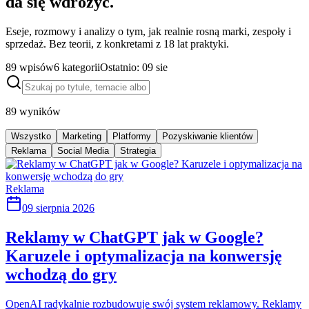
da się wdrożyć.
Eseje, rozmowy i analizy o tym, jak realnie rosną marki, zespoły i
sprzedaż. Bez teorii, z konkretami z 18 lat praktyki.
89
wpisów
6
kategorii
Ostatnio:
09 sie
89
wyników
Wszystko
Marketing
Platformy
Pozyskiwanie klientów
Reklama
Social Media
Strategia
Reklama
09 sierpnia 2026
Reklamy w ChatGPT jak w Google?
Karuzele i optymalizacja na konwersję
wchodzą do gry
OpenAI radykalnie rozbudowuje swój system reklamowy. Reklamy