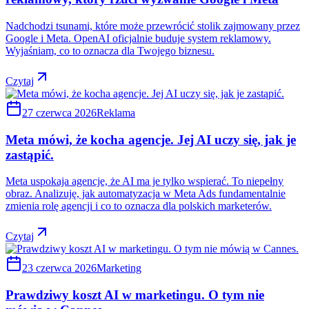
Nadchodzi tsunami, które może przewrócić stolik zajmowany przez
Google i Meta. OpenAI oficjalnie buduje system reklamowy.
Wyjaśniam, co to oznacza dla Twojego biznesu.
Czytaj
27 czerwca 2026
Reklama
Meta mówi, że kocha agencje. Jej AI uczy się, jak je
zastąpić.
Meta uspokaja agencje, że AI ma je tylko wspierać. To niepełny
obraz. Analizuję, jak automatyzacja w Meta Ads fundamentalnie
zmienia rolę agencji i co to oznacza dla polskich marketerów.
Czytaj
23 czerwca 2026
Marketing
Prawdziwy koszt AI w marketingu. O tym nie