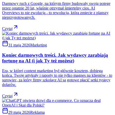
Darmowy ruch z Google, na którym firmy budowały swoją potęgę
przez ostatnie 20 lat, właśnie otrzymał śmiertelny cios. AI
Overviews to nie ewolucja - to rewolucja, która zmiecie z planszy
nieprzygotowanych.
Czytaj
31 maja 2026
Marketing
Koniec darmowych treści. Jak wydawcy zarabiają
fortunę na AI (i jak Ty też możesz)
Era, w której content marketing był głównie kosztem, dobiega
końca. Twoje artykuły i raporty to nie tylko magnes na klientów - to
surowiec, za który firmy szkolące AI są gotowe płacić setki tysięcy
dolarów.
Czytaj
29 maja 2026
Reklama