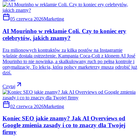
05 czerwca 2026
Marketing
AI Mourinho w reklamie Coli. Czy to koniec ery
celebrytów, jakich znamy?
Era milionowych kontraktów za kilka postów na Instagramie
właśnie dostała ostrzeżenie. Kampania Coca-Coli z klonem AI José
Mourinho to nie nowinka, a skalkulowany ruch po pełną kontrolę i
optymalizację. To lekcja, którą polscy marketerzy muszą odrobić już
dziś.
Czytaj
02 czerwca 2026
Marketing
Koniec SEO jakie znamy? Jak AI Overviews od
Google zmienia zasady i co to znaczy dla Twojej
firmy