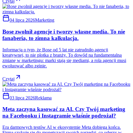
Czytaj
04 lipca 2026
Marketing
Bose zwolnił agencje i tworzy własne media. To nie
fanaberia, to zimna kalkulacja.
Informacja o tym, że Bose od 5 lat nie zatrudniło agencji
kreatywnej, to nie plotka z branży. To dowód na fundamentalną
zmianę w marketingu: marki stają się mediami, a rola agencji musi
ewoluować albo zginie.
Czytaj
03 lipca 2026
Reklama
Meta zaczyna kasować za AI. Czy Twój marketing
na Facebooku i Instagramie właśnie podrożał?
Era darmowych testów AI w ekosystemie Meta dobiega końca.
Firma szykuje się do monetyzacji swoich narzędzi, co uderzy w