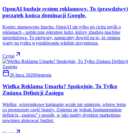
OpenAI buduje system reklamowy. To (prawdziwy)
początek końca dominacji Google.
Koniec darmowego lunchu. OpenAI nie tylko po cichu myśli o
reklamach - publicznie rekrutuje ludzi, którzy zbudują machinę
sprzedażową. To pierwszy, namacalny dowód na to, że zmiana
warty na rynku wyszukiwania właśnie przyspiesza.
Czytaj
26 lipca 2026
Strategia
Wielka Reklama Umarła? Spokojnie, To Tylko
Zmiana Definicji Zasięgu
Wielkie, wizerunkowe kampanie wcale nie umierają, wbrew temu
co prognozuje część branży. Zmienia się jednak fundamentalnie
definicja „zasięgu” i sposób, w jaki mądry dyrektor marketingu
powinien alokować budżet.