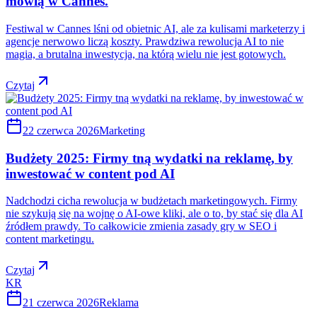
mówią w Cannes.
Festiwal w Cannes lśni od obietnic AI, ale za kulisami marketerzy i
agencje nerwowo liczą koszty. Prawdziwa rewolucja AI to nie
magia, a brutalna inwestycja, na którą wielu nie jest gotowych.
Czytaj
22 czerwca 2026
Marketing
Budżety 2025: Firmy tną wydatki na reklamę, by
inwestować w content pod AI
Nadchodzi cicha rewolucja w budżetach marketingowych. Firmy
nie szykują się na wojnę o AI-owe kliki, ale o to, by stać się dla AI
źródłem prawdy. To całkowicie zmienia zasady gry w SEO i
content marketingu.
Czytaj
KR
21 czerwca 2026
Reklama