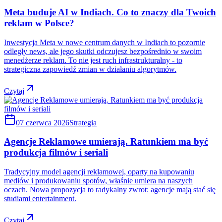
Meta buduje AI w Indiach. Co to znaczy dla Twoich
reklam w Polsce?
Inwestycja Meta w nowe centrum danych w Indiach to pozornie
odległy news, ale jego skutki odczujesz bezpośrednio w swoim
menedżerze reklam. To nie jest ruch infrastrukturalny - to
strategiczna zapowiedź zmian w działaniu algorytmów.
Czytaj
07 czerwca 2026
Strategia
Agencje Reklamowe umierają. Ratunkiem ma być
produkcja filmów i seriali
Tradycyjny model agencji reklamowej, oparty na kupowaniu
mediów i produkowaniu spotów, właśnie umiera na naszych
oczach. Nowa propozycja to radykalny zwrot: agencje mają stać się
studiami entertainment.
Czytaj