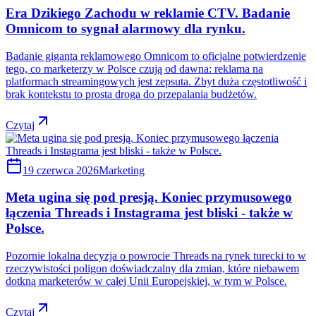
Era Dzikiego Zachodu w reklamie CTV. Badanie
Omnicom to sygnał alarmowy dla rynku.
Badanie giganta reklamowego Omnicom to oficjalne potwierdzenie
tego, co marketerzy w Polsce czują od dawna: reklama na
platformach streamingowych jest zepsuta. Zbyt duża częstotliwość i
brak kontekstu to prosta droga do przepalania budżetów.
Czytaj
19 czerwca 2026
Marketing
Meta ugina się pod presją. Koniec przymusowego
łączenia Threads i Instagrama jest bliski - także w
Polsce.
Pozornie lokalna decyzja o powrocie Threads na rynek turecki to w
rzeczywistości poligon doświadczalny dla zmian, które niebawem
dotkną marketerów w całej Unii Europejskiej, w tym w Polsce.
Czytaj