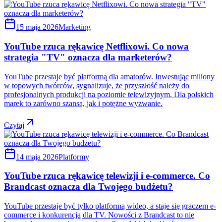
15 maja 2026
Marketing
YouTube rzuca rękawicę Netflixowi. Co nowa
strategia "TV" oznacza dla marketerów?
YouTube przestaje być platformą dla amatorów. Inwestując miliony
w topowych twórców, sygnalizuje, że przyszłość należy do
profesjonalnych produkcji na poziomie telewizyjnym. Dla polskich
marek to zarówno szansa, jak i potężne wyzwanie.
Czytaj
14 maja 2026
Platformy
YouTube rzuca rękawicę telewizji i e-commerce. Co
Brandcast oznacza dla Twojego budżetu?
YouTube przestaje być tylko platformą wideo, a staje się graczem e-
commerce i konkurencją dla TV. Nowości z Brandcast to nie