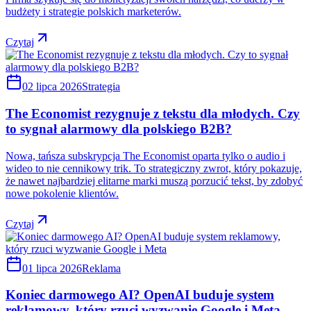
budżety i strategie polskich marketerów.
Czytaj
02 lipca 2026
Strategia
The Economist rezygnuje z tekstu dla młodych. Czy
to sygnał alarmowy dla polskiego B2B?
Nowa, tańsza subskrypcja The Economist oparta tylko o audio i
wideo to nie cennikowy trik. To strategiczny zwrot, który pokazuje,
że nawet najbardziej elitarne marki muszą porzucić tekst, by zdobyć
nowe pokolenie klientów.
Czytaj
01 lipca 2026
Reklama
Koniec darmowego AI? OpenAI buduje system
reklamowy, który rzuci wyzwanie Google i Meta