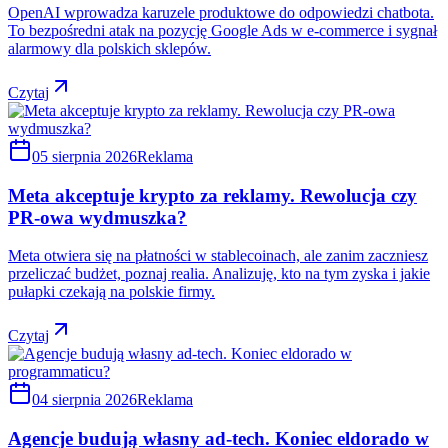
OpenAI wprowadza karuzele produktowe do odpowiedzi chatbota.
To bezpośredni atak na pozycję Google Ads w e-commerce i sygnał
alarmowy dla polskich sklepów.
Czytaj
05 sierpnia 2026
Reklama
Meta akceptuje krypto za reklamy. Rewolucja czy
PR-owa wydmuszka?
Meta otwiera się na płatności w stablecoinach, ale zanim zaczniesz
przeliczać budżet, poznaj realia. Analizuję, kto na tym zyska i jakie
pułapki czekają na polskie firmy.
Czytaj
04 sierpnia 2026
Reklama
Agencje budują własny ad-tech. Koniec eldorado w