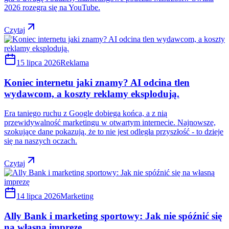
2026 rozegra się na YouTube.
Czytaj
15 lipca 2026
Reklama
Koniec internetu jaki znamy? AI odcina tlen
wydawcom, a koszty reklamy eksplodują.
Era taniego ruchu z Google dobiega końca, a z nią
przewidywalność marketingu w otwartym internecie. Najnowsze,
szokujące dane pokazują, że to nie jest odległa przyszłość - to dzieje
się na naszych oczach.
Czytaj
14 lipca 2026
Marketing
Ally Bank i marketing sportowy: Jak nie spóźnić się
na własną imprezę