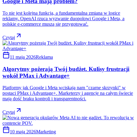
Google i Meta mają problem?
To nie jest kolejna funkcja, a fundamentalna zmiana w logice
reklamy. OpenAI rzuca wyzwanie duopolowi Google i Meta, a
polskie e-commerce muszą się przygotować.
Czytaj
11 maja 2026
Reklama
Algorytmy pożerają Twój budżet. Kulisy frustracji
wokół PMax i Advantage+
Platformy jak Google i Meta wciskają nam "czarne skrzynki" w
postaci PMax i Advantage+. Marketerzy i agencje na całym świecie
mają dość braku kontroli i transparentności.
Czytaj
10 maja 2026
Marketing