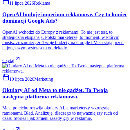
11 lipca 2026
Reklama
OpenAI buduje imperium reklamowe. Czy to koniec
dominacji Google Ads?
OpenAI wchodzi do Europy z reklamami. To nie jest test, to
strategiczna ekspansja. Polski marketerze, to moment, w którym
musisz zrozumieć, że Twoje budżety na Google i Meta stoją przed
największym wstrząsem od dekady.
Czytaj
10 lipca 2026
Marketing
Okulary AI od Meta to nie gadżet. To Twoja
następna platforma reklamowa.
Meta po cichu rozwija okulary AI, a marketerzy wzruszają
ramionami. Błąd. Analizuję, dlaczego to najważniejszy ruch od
czasu Stories i jak zmieni zasady gry w reklamie.