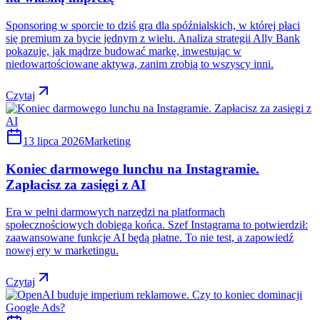
Sponsoring w sporcie to dziś gra dla spóźnialskich, w której płaci
się premium za bycie jednym z wielu. Analiza strategii Ally Bank
pokazuje, jak mądrze budować markę, inwestując w
niedowartościowane aktywa, zanim zrobią to wszyscy inni.
Czytaj
13 lipca 2026
Marketing
Koniec darmowego lunchu na Instagramie.
Zapłacisz za zasięgi z AI
Era w pełni darmowych narzędzi na platformach
społecznościowych dobiega końca. Szef Instagrama to potwierdził:
zaawansowane funkcje AI będą płatne. To nie test, a zapowiedź
nowej ery w marketingu.
Czytaj