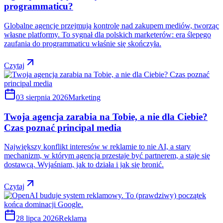
programmaticu?
Globalne agencje przejmują kontrolę nad zakupem mediów, tworząc
własne platformy. To sygnał dla polskich marketerów: era ślepego
zaufania do programmaticu właśnie się skończyła.
Czytaj
03 sierpnia 2026
Marketing
Twoja agencja zarabia na Tobie, a nie dla Ciebie?
Czas poznać principal media
Największy konflikt interesów w reklamie to nie AI, a stary
mechanizm, w którym agencja przestaje być partnerem, a staje się
dostawcą. Wyjaśniam, jak to działa i jak się bronić.
Czytaj
28 lipca 2026
Reklama