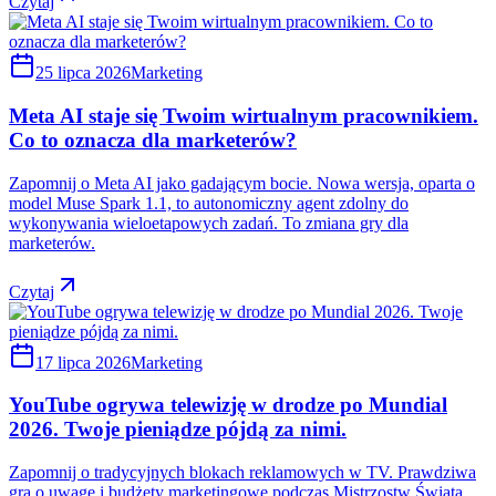
Czytaj
25 lipca 2026
Marketing
Meta AI staje się Twoim wirtualnym pracownikiem.
Co to oznacza dla marketerów?
Zapomnij o Meta AI jako gadającym bocie. Nowa wersja, oparta o
model Muse Spark 1.1, to autonomiczny agent zdolny do
wykonywania wieloetapowych zadań. To zmiana gry dla
marketerów.
Czytaj
17 lipca 2026
Marketing
YouTube ogrywa telewizję w drodze po Mundial
2026. Twoje pieniądze pójdą za nimi.
Zapomnij o tradycyjnych blokach reklamowych w TV. Prawdziwa
gra o uwagę i budżety marketingowe podczas Mistrzostw Świata