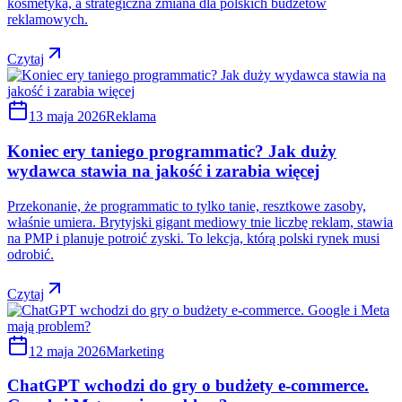
kosmetyka, a strategiczna zmiana dla polskich budżetów
reklamowych.
Czytaj
13 maja 2026
Reklama
Koniec ery taniego programmatic? Jak duży
wydawca stawia na jakość i zarabia więcej
Przekonanie, że programmatic to tylko tanie, resztkowe zasoby,
właśnie umiera. Brytyjski gigant mediowy tnie liczbę reklam, stawia
na PMP i planuje potroić zyski. To lekcja, którą polski rynek musi
odrobić.
Czytaj
12 maja 2026
Marketing
ChatGPT wchodzi do gry o budżety e-commerce.