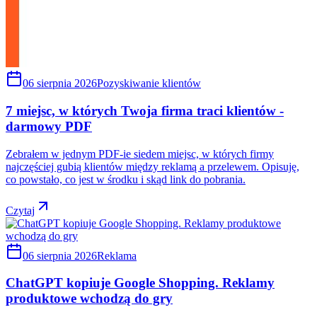
06 sierpnia 2026
Pozyskiwanie klientów
7 miejsc, w których Twoja firma traci klientów -
darmowy PDF
Zebrałem w jednym PDF-ie siedem miejsc, w których firmy
najczęściej gubią klientów między reklamą a przelewem. Opisuję,
co powstało, co jest w środku i skąd link do pobrania.
Czytaj
06 sierpnia 2026
Reklama
ChatGPT kopiuje Google Shopping. Reklamy
produktowe wchodzą do gry