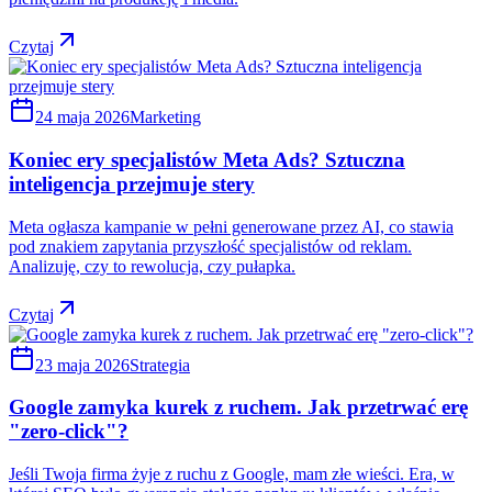
Czytaj
24 maja 2026
Marketing
Koniec ery specjalistów Meta Ads? Sztuczna
inteligencja przejmuje stery
Meta ogłasza kampanie w pełni generowane przez AI, co stawia
pod znakiem zapytania przyszłość specjalistów od reklam.
Analizuję, czy to rewolucja, czy pułapka.
Czytaj
23 maja 2026
Strategia
Google zamyka kurek z ruchem. Jak przetrwać erę
"zero-click"?
Jeśli Twoja firma żyje z ruchu z Google, mam złe wieści. Era, w