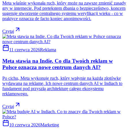
Meta właśnie wykonała ruch, który może na zawsze zmienić zasady
gry w internecie. Pod pretekstem dbania o bezpieczeństwo, koncern
sugeruje stworzenie centralnego systemu weryfikacji wieku - co w
praktyce oznacza de facto koniec anonimowości.
Czytaj
11 czerwca 2026
Reklama
Meta stawia na Indie. Co dla Twoich reklam w
Polsce oznacza nowe centrum danych AI?
Po cichu, Meta wykonuje ruch, który wpłynie na każdą złotówkę
wydawaną na reklamę. Ich nowe centrum danych AI w Indiach to
fundament pod przyszłą architekturę całego ekosystemu
reklamowego.
Czytaj
10 czerwca 2026
Marketing