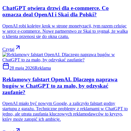
ChatGPT otwiera drzwi dla e-commerce. Co
oznacza deal OpenAI i Skai dla Polski?
OpenAI robi kolejny krok w stronę monetyzacji, tym razem celując
w serce e-commerce. Nowe partnerstwo ze Skai to sygnał, że walka
o klienta przenosi się do okna czatu.
Czytaj
28 maja 2026
Reklama
Reklamowy falstart OpenAI. Dlaczego naprawa
bugów w ChatGPT to za mało, by odzyskać
zaufanie?
OpenAI miało być nowym Google, a zaliczyło falstart godny
startupu z garażu. Techniczne problemy z reklamami w ChatGPT to
jedno, ale utrata zaufania kluczowych reklamodawców to kryzys,
który może zatopić ich ambicje.