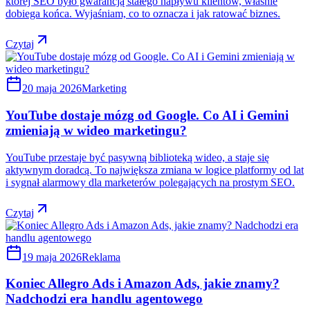
której SEO było gwarancją stałego napływu klientów, właśnie
dobiega końca. Wyjaśniam, co to oznacza i jak ratować biznes.
Czytaj
20 maja 2026
Marketing
YouTube dostaje mózg od Google. Co AI i Gemini
zmieniają w wideo marketingu?
YouTube przestaje być pasywną biblioteką wideo, a staje się
aktywnym doradcą. To największa zmiana w logice platformy od lat
i sygnał alarmowy dla marketerów polegających na prostym SEO.
Czytaj
19 maja 2026
Reklama
Koniec Allegro Ads i Amazon Ads, jakie znamy?
Nadchodzi era handlu agentowego