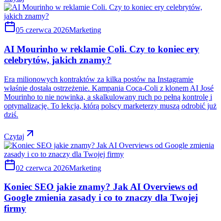
05 czerwca 2026
Marketing
AI Mourinho w reklamie Coli. Czy to koniec ery
celebrytów, jakich znamy?
Era milionowych kontraktów za kilka postów na Instagramie
właśnie dostała ostrzeżenie. Kampania Coca-Coli z klonem AI José
Mourinho to nie nowinka, a skalkulowany ruch po pełną kontrolę i
optymalizację. To lekcja, którą polscy marketerzy muszą odrobić już
dziś.
Czytaj
02 czerwca 2026
Marketing
Koniec SEO jakie znamy? Jak AI Overviews od
Google zmienia zasady i co to znaczy dla Twojej
firmy