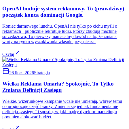
OpenAI buduje system reklamowy. To (prawdziwy)
początek końca dominacji Google.
Koniec darmowego lunchu. OpenAI nie tylko po cichu myśli o
reklamach - publicznie rekrutuje ludzi, którzy zbudują machinę
sprzedażową. To pierwszy, namacalny dowód na to, że zmiana
warty na rynku wyszukiwania właśnie przyspiesza.
Czytaj
26 lipca 2026
Strategia
Wielka Reklama Umarła? Spokojnie, To Tylko
Zmiana Definicji Zasięgu
Wielkie, wizerunkowe kampanie wcale nie umierają, wbrew temu
co prognozuje część branży. Zmienia się jednak fundamentalnie
definicja „zasięgu” i sposób, w jaki mądry dyrektor marketingu
powinien alokować budżet.