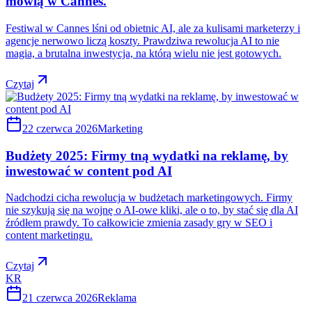
mówią w Cannes.
Festiwal w Cannes lśni od obietnic AI, ale za kulisami marketerzy i
agencje nerwowo liczą koszty. Prawdziwa rewolucja AI to nie
magia, a brutalna inwestycja, na którą wielu nie jest gotowych.
Czytaj
22 czerwca 2026
Marketing
Budżety 2025: Firmy tną wydatki na reklamę, by
inwestować w content pod AI
Nadchodzi cicha rewolucja w budżetach marketingowych. Firmy
nie szykują się na wojnę o AI-owe kliki, ale o to, by stać się dla AI
źródłem prawdy. To całkowicie zmienia zasady gry w SEO i
content marketingu.
Czytaj
KR
21 czerwca 2026
Reklama