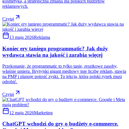
kosmetyka, a strategiczna zmiana dla polskich budżetów
reklamowych.
Czytaj
13 maja 2026
Reklama
Koniec ery taniego programmatic? Jak duży
wydawca stawia na jakość i zarabia więcej
Przekonanie, że programmatic to tylko tanie, resztkowe zasoby,
właśnie umiera. Brytyjski gigant mediowy tnie liczbę reklam, stawia
na PMP i planuje potroić zyski. To lekcja, którą polski rynek musi
odrobić.
Czytaj
12 maja 2026
Marketing
ChatGPT wchodzi do gry o budżety e-commerce.