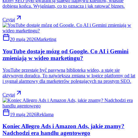
której SEO było gwarancją stałego napływu klientów, właśnie
dobiega końca. Wyjaśniam, co to oznacza i jak ratować biznes.
Czytaj
20 maja 2026
Marketing
YouTube dostaje mózg od Google. Co AI i Gemini
zmieniają w wideo marketingu?
YouTube przestaje być pasywną biblioteką wideo, a staje się
aktywnym doradcą. To największa zmiana w logice platformy od lat
i sygnał alarmowy dla marketerów polegających na prostym SEO.
Czytaj
19 maja 2026
Reklama
Koniec Allegro Ads i Amazon Ads, jakie znamy?
Nadchodzi era handlu agentowego