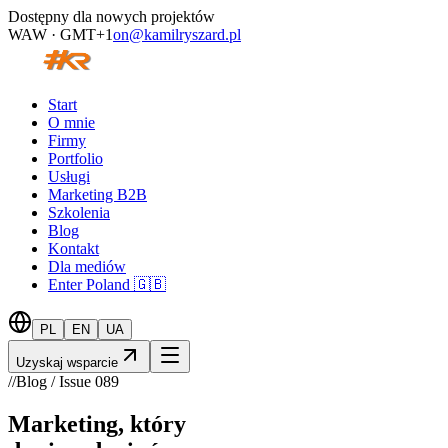
Dostępny dla nowych projektów
WAW · GMT+1
on@kamilryszard.pl
Start
O mnie
Firmy
Portfolio
Usługi
Marketing B2B
Szkolenia
Blog
Kontakt
Dla mediów
Enter Poland 🇬🇧
PL
EN
UA
Uzyskaj wsparcie
//
Blog / Issue
089
Marketing, który