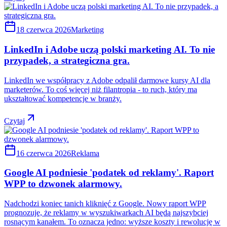
18 czerwca 2026
Marketing
LinkedIn i Adobe uczą polski marketing AI. To nie
przypadek, a strategiczna gra.
LinkedIn we współpracy z Adobe odpalił darmowe kursy AI dla
marketerów. To coś więcej niż filantropia - to ruch, który ma
ukształtować kompetencje w branży.
Czytaj
16 czerwca 2026
Reklama
Google AI podniesie 'podatek od reklamy'. Raport
WPP to dzwonek alarmowy.
Nadchodzi koniec tanich kliknięć z Google. Nowy raport WPP
prognozuje, że reklamy w wyszukiwarkach AI będą najszybciej
rosnącym kanałem. To oznacza jedno: wyższe koszty i rewolucję w