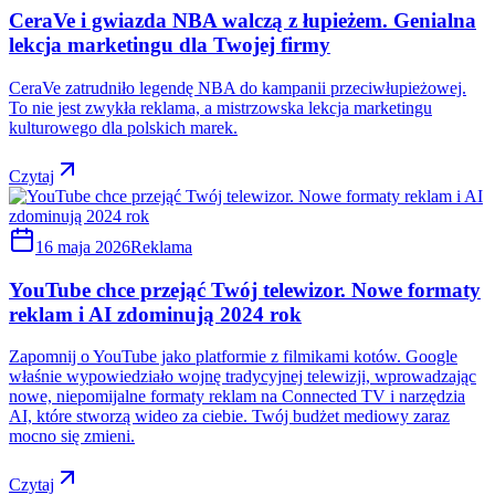
CeraVe i gwiazda NBA walczą z łupieżem. Genialna
lekcja marketingu dla Twojej firmy
CeraVe zatrudniło legendę NBA do kampanii przeciwłupieżowej.
To nie jest zwykła reklama, a mistrzowska lekcja marketingu
kulturowego dla polskich marek.
Czytaj
16 maja 2026
Reklama
YouTube chce przejąć Twój telewizor. Nowe formaty
reklam i AI zdominują 2024 rok
Zapomnij o YouTube jako platformie z filmikami kotów. Google
właśnie wypowiedziało wojnę tradycyjnej telewizji, wprowadzając
nowe, niepomijalne formaty reklam na Connected TV i narzędzia
AI, które stworzą wideo za ciebie. Twój budżet mediowy zaraz
mocno się zmieni.
Czytaj