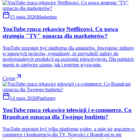
15 maja 2026
Marketing
YouTube rzuca rękawicę Netflixowi. Co nowa
strategia "TV" oznacza dla marketerów?
YouTube przestaje być platformą dla amatorów. Inwestując miliony
w topowych twórców, sygnalizuje, że przyszłość należy do
profesjonalnych produkcji na poziomie telewizyjnym. Dla polskich
marek to zarówno szansa, jak i potężne wyzwanie.
Czytaj
14 maja 2026
Platformy
YouTube rzuca rękawicę telewizji i e-commerce. Co
Brandcast oznacza dla Twojego budżetu?
YouTube przestaje być tylko platformą wideo, a staje się graczem e-
commerce i konkurencją dla TV. Nowości z Brandcast to nie