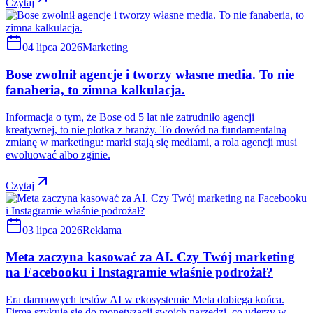
Czytaj
04 lipca 2026
Marketing
Bose zwolnił agencje i tworzy własne media. To nie
fanaberia, to zimna kalkulacja.
Informacja o tym, że Bose od 5 lat nie zatrudniło agencji
kreatywnej, to nie plotka z branży. To dowód na fundamentalną
zmianę w marketingu: marki stają się mediami, a rola agencji musi
ewoluować albo zginie.
Czytaj
03 lipca 2026
Reklama
Meta zaczyna kasować za AI. Czy Twój marketing
na Facebooku i Instagramie właśnie podrożał?
Era darmowych testów AI w ekosystemie Meta dobiega końca.
Firma szykuje się do monetyzacji swoich narzędzi, co uderzy w