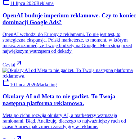
11 lipca 2026
Reklama
OpenAI buduje imperium reklamowe. Czy to koniec
dominacji Google Ads?
OpenAI wchodzi do Europy z reklamami. To nie jest test, to
strategiczna ekspansja. Polski marketerze, to moment, w którym
musisz zrozumieć, że Twoje budżety na Google i Meta stoją przed
największym wstrząsem od dekady.
Czytaj
10 lipca 2026
Marketing
Okulary AI od Meta to nie gadżet. To Twoja
następna platforma reklamowa.
Meta po cichu rozwija okulary AI, a marketerzy wzruszają
ramionami. Błąd. Analizuję, dlaczego to najważniejszy ruch od
czasu Stories i jak zmieni zasady gry w reklamie.