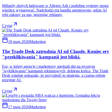
Miliardy złotych ładowane w Allegro Ads i podobne systemy mogą
wkrótce wyparować. Nadchodzi era handlu agentowego, gdzie AI
robi zakupy za nas, ignorując reklamy.
Czytaj
18 maja 2026
Marketing
The Trade Desk zatrudnia AI od Claude. Koniec ery
"przeklikiwania" kampanii jest bliski.
Era, w której agencje i marketerzy spędzali dni na ręcznym
"wyklikiwaniu" kampanii reklamowych, dobiega końca. The Trade
Desk właśnie pokazało, że przyszłość to strategia, a czarną robotę
przejmie AI.
Czytaj
17 maja 2026
Marketing