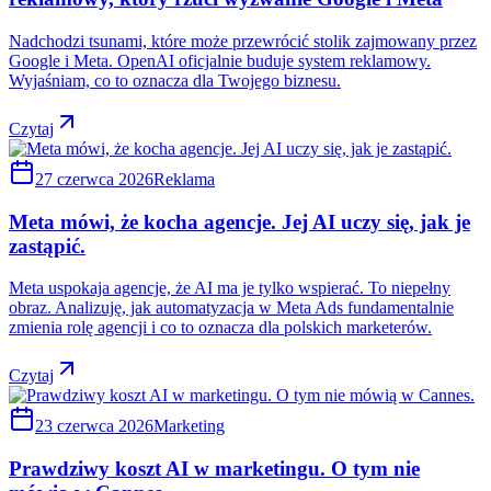
Nadchodzi tsunami, które może przewrócić stolik zajmowany przez
Google i Meta. OpenAI oficjalnie buduje system reklamowy.
Wyjaśniam, co to oznacza dla Twojego biznesu.
Czytaj
27 czerwca 2026
Reklama
Meta mówi, że kocha agencje. Jej AI uczy się, jak je
zastąpić.
Meta uspokaja agencje, że AI ma je tylko wspierać. To niepełny
obraz. Analizuję, jak automatyzacja w Meta Ads fundamentalnie
zmienia rolę agencji i co to oznacza dla polskich marketerów.
Czytaj
23 czerwca 2026
Marketing
Prawdziwy koszt AI w marketingu. O tym nie