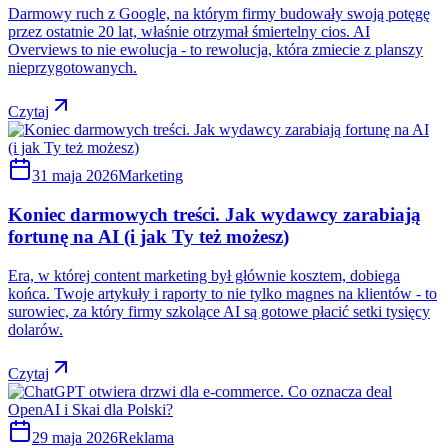
Darmowy ruch z Google, na którym firmy budowały swoją potęgę
przez ostatnie 20 lat, właśnie otrzymał śmiertelny cios. AI
Overviews to nie ewolucja - to rewolucja, która zmiecie z planszy
nieprzygotowanych.
Czytaj
31 maja 2026
Marketing
Koniec darmowych treści. Jak wydawcy zarabiają
fortunę na AI (i jak Ty też możesz)
Era, w której content marketing był głównie kosztem, dobiega
końca. Twoje artykuły i raporty to nie tylko magnes na klientów - to
surowiec, za który firmy szkolące AI są gotowe płacić setki tysięcy
dolarów.
Czytaj
29 maja 2026
Reklama