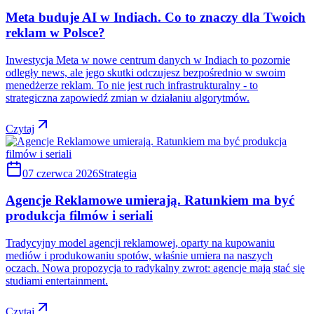
Meta buduje AI w Indiach. Co to znaczy dla Twoich
reklam w Polsce?
Inwestycja Meta w nowe centrum danych w Indiach to pozornie
odległy news, ale jego skutki odczujesz bezpośrednio w swoim
menedżerze reklam. To nie jest ruch infrastrukturalny - to
strategiczna zapowiedź zmian w działaniu algorytmów.
Czytaj
07 czerwca 2026
Strategia
Agencje Reklamowe umierają. Ratunkiem ma być
produkcja filmów i seriali
Tradycyjny model agencji reklamowej, oparty na kupowaniu
mediów i produkowaniu spotów, właśnie umiera na naszych
oczach. Nowa propozycja to radykalny zwrot: agencje mają stać się
studiami entertainment.
Czytaj