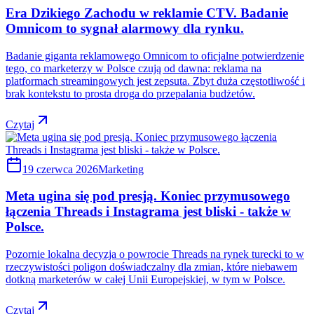
Era Dzikiego Zachodu w reklamie CTV. Badanie
Omnicom to sygnał alarmowy dla rynku.
Badanie giganta reklamowego Omnicom to oficjalne potwierdzenie
tego, co marketerzy w Polsce czują od dawna: reklama na
platformach streamingowych jest zepsuta. Zbyt duża częstotliwość i
brak kontekstu to prosta droga do przepalania budżetów.
Czytaj
19 czerwca 2026
Marketing
Meta ugina się pod presją. Koniec przymusowego
łączenia Threads i Instagrama jest bliski - także w
Polsce.
Pozornie lokalna decyzja o powrocie Threads na rynek turecki to w
rzeczywistości poligon doświadczalny dla zmian, które niebawem
dotkną marketerów w całej Unii Europejskiej, w tym w Polsce.
Czytaj