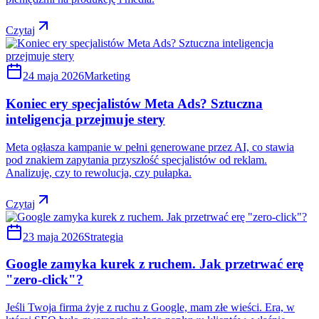
Czytaj
24 maja 2026
Marketing
Koniec ery specjalistów Meta Ads? Sztuczna
inteligencja przejmuje stery
Meta ogłasza kampanie w pełni generowane przez AI, co stawia
pod znakiem zapytania przyszłość specjalistów od reklam.
Analizuję, czy to rewolucja, czy pułapka.
Czytaj
23 maja 2026
Strategia
Google zamyka kurek z ruchem. Jak przetrwać erę
"zero-click"?
Jeśli Twoja firma żyje z ruchu z Google, mam złe wieści. Era, w