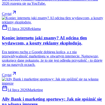
2026 rozegra się na YouTube.
Czytaj
15 lipca 2026
Reklama
Koniec internetu jaki znamy? AI odcina tlen
wydawcom, a koszty reklamy eksplodują.
Era taniego ruchu z Google dobiega końca, a z nią
przewidywalność marketingu w otwartym internecie. Najnowsze,
szokujące dane pokazują, że to nie jest odległa przyszłość - to dzieje
się na naszych oczach.
Czytaj
14 lipca 2026
Marketing
Ally Bank i marketing sportowy: Jak nie spóźnić się
na własną imprezę