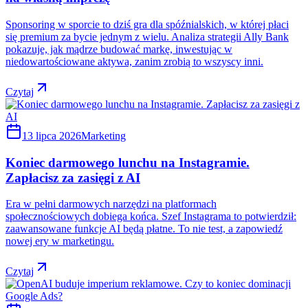
Sponsoring w sporcie to dziś gra dla spóźnialskich, w której płaci
się premium za bycie jednym z wielu. Analiza strategii Ally Bank
pokazuje, jak mądrze budować markę, inwestując w
niedowartościowane aktywa, zanim zrobią to wszyscy inni.
Czytaj
13 lipca 2026
Marketing
Koniec darmowego lunchu na Instagramie.
Zapłacisz za zasięgi z AI
Era w pełni darmowych narzędzi na platformach
społecznościowych dobiega końca. Szef Instagrama to potwierdził:
zaawansowane funkcje AI będą płatne. To nie test, a zapowiedź
nowej ery w marketingu.
Czytaj