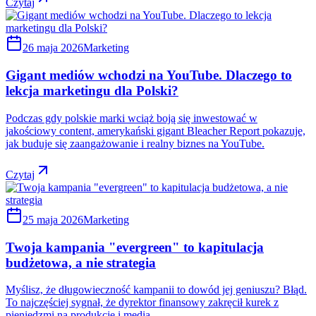
Czytaj
26 maja 2026
Marketing
Gigant mediów wchodzi na YouTube. Dlaczego to
lekcja marketingu dla Polski?
Podczas gdy polskie marki wciąż boją się inwestować w
jakościowy content, amerykański gigant Bleacher Report pokazuje,
jak buduje się zaangażowanie i realny biznes na YouTube.
Czytaj
25 maja 2026
Marketing
Twoja kampania "evergreen" to kapitulacja
budżetowa, a nie strategia
Myślisz, że długowieczność kampanii to dowód jej geniuszu? Błąd.
To najczęściej sygnał, że dyrektor finansowy zakręcił kurek z
pieniędzmi na produkcję i media.