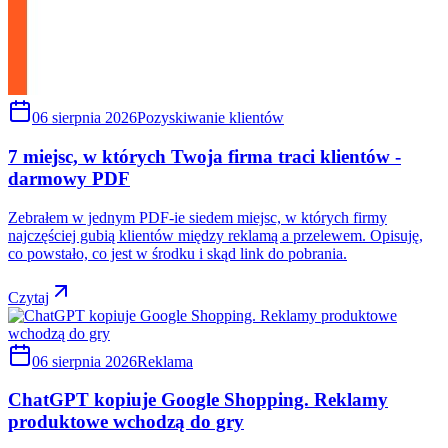
06 sierpnia 2026
Pozyskiwanie klientów
7 miejsc, w których Twoja firma traci klientów -
darmowy PDF
Zebrałem w jednym PDF-ie siedem miejsc, w których firmy
najczęściej gubią klientów między reklamą a przelewem. Opisuję,
co powstało, co jest w środku i skąd link do pobrania.
Czytaj
06 sierpnia 2026
Reklama
ChatGPT kopiuje Google Shopping. Reklamy
produktowe wchodzą do gry