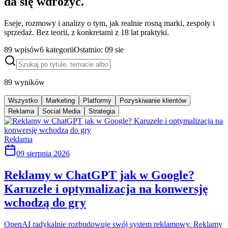
da się wdrożyć.
Eseje, rozmowy i analizy o tym, jak realnie rosną marki, zespoły i
sprzedaż. Bez teorii, z konkretami z 18 lat praktyki.
89
wpisów
6
kategorii
Ostatnio:
09 sie
89
wyników
Wszystko
Marketing
Platformy
Pozyskiwanie klientów
Reklama
Social Media
Strategia
Reklama
09 sierpnia 2026
Reklamy w ChatGPT jak w Google?
Karuzele i optymalizacja na konwersję
wchodzą do gry
OpenAI radykalnie rozbudowuje swój system reklamowy. Reklamy