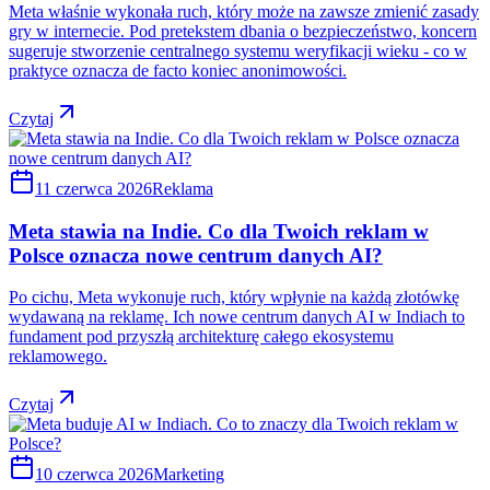
Meta właśnie wykonała ruch, który może na zawsze zmienić zasady
gry w internecie. Pod pretekstem dbania o bezpieczeństwo, koncern
sugeruje stworzenie centralnego systemu weryfikacji wieku - co w
praktyce oznacza de facto koniec anonimowości.
Czytaj
11 czerwca 2026
Reklama
Meta stawia na Indie. Co dla Twoich reklam w
Polsce oznacza nowe centrum danych AI?
Po cichu, Meta wykonuje ruch, który wpłynie na każdą złotówkę
wydawaną na reklamę. Ich nowe centrum danych AI w Indiach to
fundament pod przyszłą architekturę całego ekosystemu
reklamowego.
Czytaj
10 czerwca 2026
Marketing