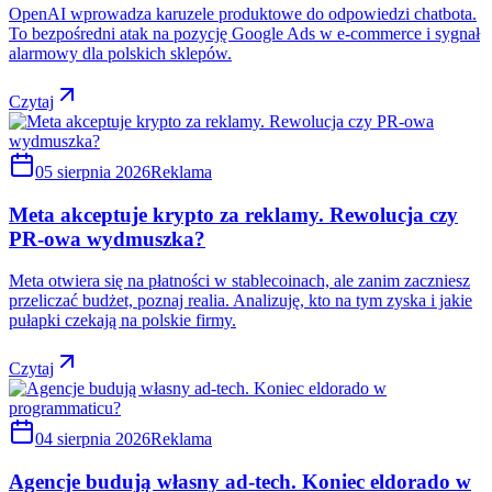
OpenAI wprowadza karuzele produktowe do odpowiedzi chatbota.
To bezpośredni atak na pozycję Google Ads w e-commerce i sygnał
alarmowy dla polskich sklepów.
Czytaj
05 sierpnia 2026
Reklama
Meta akceptuje krypto za reklamy. Rewolucja czy
PR-owa wydmuszka?
Meta otwiera się na płatności w stablecoinach, ale zanim zaczniesz
przeliczać budżet, poznaj realia. Analizuję, kto na tym zyska i jakie
pułapki czekają na polskie firmy.
Czytaj
04 sierpnia 2026
Reklama
Agencje budują własny ad-tech. Koniec eldorado w