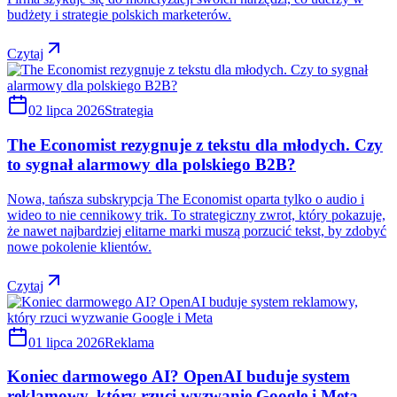
budżety i strategie polskich marketerów.
Czytaj
02 lipca 2026
Strategia
The Economist rezygnuje z tekstu dla młodych. Czy
to sygnał alarmowy dla polskiego B2B?
Nowa, tańsza subskrypcja The Economist oparta tylko o audio i
wideo to nie cennikowy trik. To strategiczny zwrot, który pokazuje,
że nawet najbardziej elitarne marki muszą porzucić tekst, by zdobyć
nowe pokolenie klientów.
Czytaj
01 lipca 2026
Reklama
Koniec darmowego AI? OpenAI buduje system
reklamowy, który rzuci wyzwanie Google i Meta