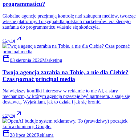
programmaticu?
Globalne agencje przejmują kontrolę nad zakupem mediów, tworząc
własne platformy. To sygnał dla polskich marketerów: era ślepego
zaufania do programmaticu właśnie się skończyła.
Czytaj
03 sierpnia 2026
Marketing
Twoja agencja zarabia na Tobie, a nie dla Ciebie?
Czas poznać principal media
Największy konflikt interesów w reklamie to nie AI, a stary
mechanizm, w którym agencja przestaje być partnerem, a staje się
dostawcą. Wyjaśniam, jak to działa i jak się bronić.
Czytaj
28 lipca 2026
Reklama