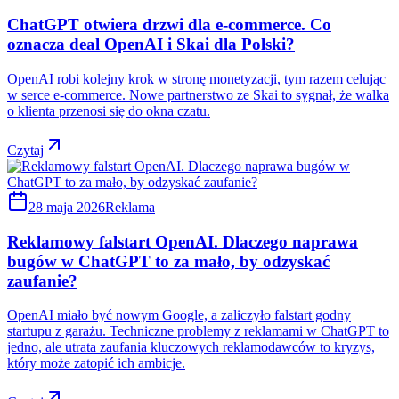
ChatGPT otwiera drzwi dla e-commerce. Co
oznacza deal OpenAI i Skai dla Polski?
OpenAI robi kolejny krok w stronę monetyzacji, tym razem celując
w serce e-commerce. Nowe partnerstwo ze Skai to sygnał, że walka
o klienta przenosi się do okna czatu.
Czytaj
28 maja 2026
Reklama
Reklamowy falstart OpenAI. Dlaczego naprawa
bugów w ChatGPT to za mało, by odzyskać
zaufanie?
OpenAI miało być nowym Google, a zaliczyło falstart godny
startupu z garażu. Techniczne problemy z reklamami w ChatGPT to
jedno, ale utrata zaufania kluczowych reklamodawców to kryzys,
który może zatopić ich ambicje.