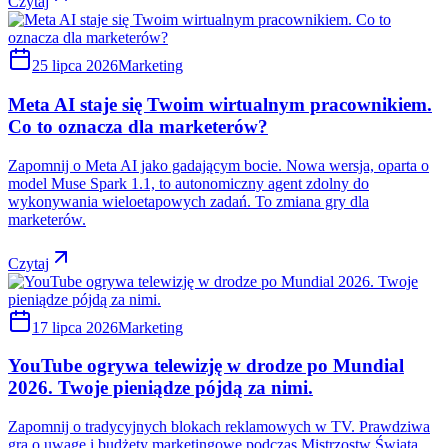
Czytaj
25 lipca 2026
Marketing
Meta AI staje się Twoim wirtualnym pracownikiem.
Co to oznacza dla marketerów?
Zapomnij o Meta AI jako gadającym bocie. Nowa wersja, oparta o
model Muse Spark 1.1, to autonomiczny agent zdolny do
wykonywania wieloetapowych zadań. To zmiana gry dla
marketerów.
Czytaj
17 lipca 2026
Marketing
YouTube ogrywa telewizję w drodze po Mundial
2026. Twoje pieniądze pójdą za nimi.
Zapomnij o tradycyjnych blokach reklamowych w TV. Prawdziwa
gra o uwagę i budżety marketingowe podczas Mistrzostw Świata