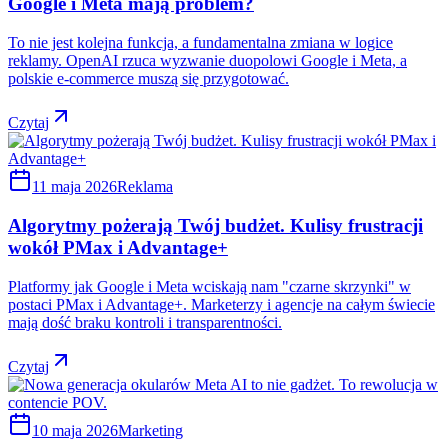
Google i Meta mają problem?
To nie jest kolejna funkcja, a fundamentalna zmiana w logice
reklamy. OpenAI rzuca wyzwanie duopolowi Google i Meta, a
polskie e-commerce muszą się przygotować.
Czytaj
11 maja 2026
Reklama
Algorytmy pożerają Twój budżet. Kulisy frustracji
wokół PMax i Advantage+
Platformy jak Google i Meta wciskają nam "czarne skrzynki" w
postaci PMax i Advantage+. Marketerzy i agencje na całym świecie
mają dość braku kontroli i transparentności.
Czytaj
10 maja 2026
Marketing